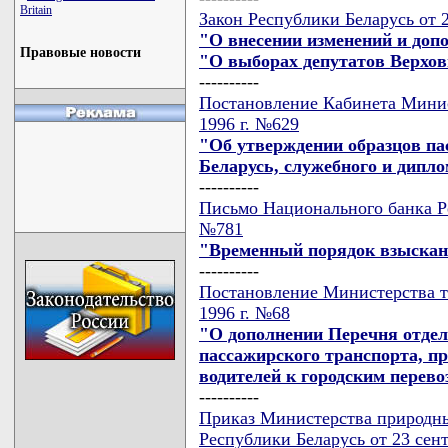
Britain
Закон Республики Беларусь от 2
"О внесении изменений и доп
Правовые новости
"О выборах депутатов Верхов
----------
Постановление Кабинета Минис
1996 г. №629
"Об утверждении образцов па
Беларусь, служебного и дипло
----------
Письмо Национального банка Ре
№781
"Временный порядок взыскан
----------
Постановление Министерства тр
1996 г. №68
"О дополнении Перечня отде
пассажирского транспорта, п
водителей к городским перево
----------
Приказ Министерства природн
Республики Беларусь от 23 сент