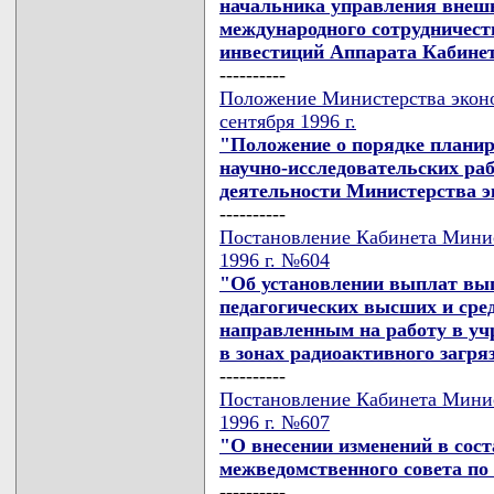
начальника управления внешн
международного сотрудничест
инвестиций Аппарата Кабине
----------
Положение Министерства эконо
сентября 1996 г.
"Положение о порядке планир
научно-исследовательских раб
деятельности Министерства э
----------
Постановление Кабинета Минис
1996 г. №604
"Об установлении выплат вы
педагогических высших и сре
направленным на работу в уч
в зонах радиоактивного загря
----------
Постановление Кабинета Минис
1996 г. №607
"О внесении изменений в сос
межведомственного совета п
----------