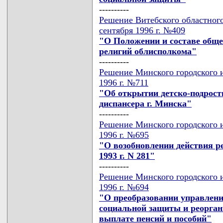
----------
Решение Витебского областного
сентября 1996 г. №409
"О Положении и составе обще
религий облисполкома"
----------
Решение Минского городского и
1996 г. №711
"Об открытии детско-подрост
диспансера г. Минска"
----------
Решение Минского городского и
1996 г. №695
"О возобновлении действия р
1993 г. N 281"
----------
Решение Минского городского и
1996 г. №694
"О преобразовании управлени
социальной защиты и реорган
выплате пенсий и пособий"