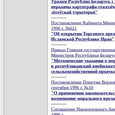
Урадам Рэспублiкi Беларусь i
перадачы картографа-геадэзiч
лiтоўскай тэрыторыi"
----------
Постановление Кабинета Минис
1996 г. №621
"Об открытии Торгового пред
Исламской Республике Иран"
----------
Приказ Главная государственна
Министров Республики Беларусь
"Методические указания о по
в республиканский внебюдже
сельскохозяйственной продук
----------
Постановление Пленума Верхов
сентября 1996 г. №10
"О применении законодательс
возмещение морального вред
----------
Соглашение Национального банк
1996 г.