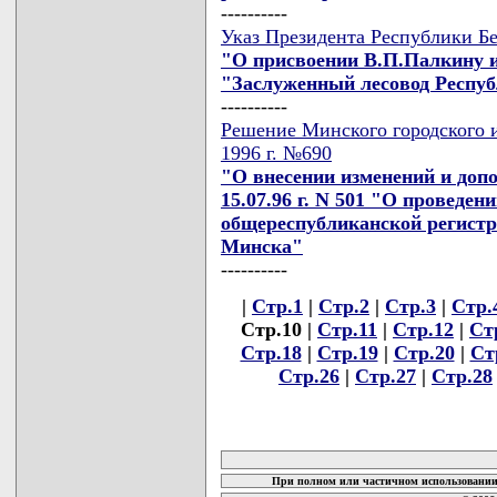
----------
Указ Президента Республики Бе
"О присвоении В.П.Палкину 
"Заслуженный лесовод Респуб
----------
Решение Минского городского и
1996 г. №690
"О внесении изменений и доп
15.07.96 г. N 501 "О проведе
общереспубликанской регистр
Минска"
----------
|
Стр.1
|
Стр.2
|
Стр.3
|
Стр.
Стр.10 |
Стр.11
|
Стр.12
|
Ст
Стр.18
|
Стр.19
|
Стр.20
|
Ст
Стр.26
|
Стр.27
|
Стр.28
карта новых документов
При полном или частичном использовании 