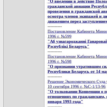
"О введении в действие Поло
гражданской авиации Республ
проведения в гражданской ав
осмотра членов экипажей и д
движением перед заступление
----------
Постановление Кабинета Минис
1996 г. №599
"Аб узнагароджаннi Ганаровай
Рэспублiкi Беларусь"
----------
Постановление Кабинета Минис
1996 г. №598
"О признании утратившим си
Республики Беларусь от 14 мар
----------
Решение Экономического Суда 
10 сентября 1996 г. №С-1/13-96
"О толковании Конвенции о 
отношениях по гражданским, 
января 1993 года"
----------