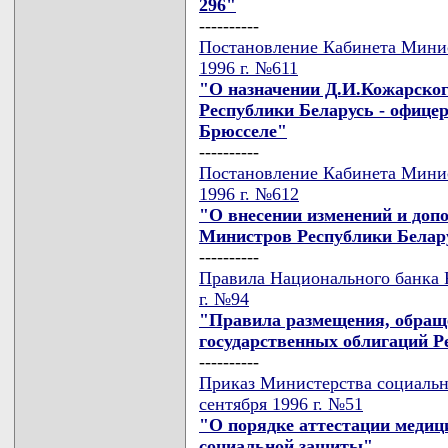
296"
----------
Постановление Кабинета Минис
1996 г. №611
"О назначении Д.И.Кожарско
Республики Беларусь - офице
Брюсселе"
----------
Постановление Кабинета Минис
1996 г. №612
"О внесении изменений и доп
Министров Республики Беларус
----------
Правила Национального банка Р
г. №94
"Правила размещения, обращ
государственных облигаций Р
----------
Приказ Министерства социальн
сентября 1996 г. №51
"О порядке аттестации медиц
социальной защиты"