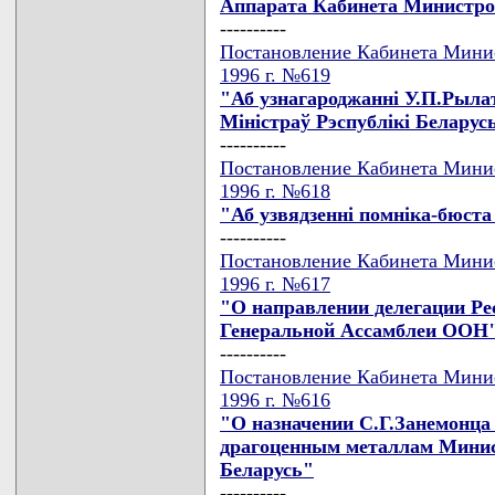
Аппарата Кабинета Министро
----------
Постановление Кабинета Минис
1996 г. №619
"Аб узнагароджаннi У.П.Рыла
Мiнiстраў Рэспублiкi Беларус
----------
Постановление Кабинета Минис
1996 г. №618
"Аб узвядзеннi помнiка-бюста
----------
Постановление Кабинета Минис
1996 г. №617
"О направлении делегации Ре
Генеральной Ассамблеи ООН
----------
Постановление Кабинета Минис
1996 г. №616
"О назначении С.Г.Занемонца
драгоценным металлам Минис
Беларусь"
----------