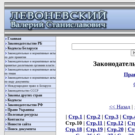
Главная
Законодательство РБ
Кодексы Беларуси
Законодательные и нормативные акты
по дате принятия
Законодательные и нормативные акты
Законодатель
принятые различными органами власти
Законодательные и нормативные акты
Пра
по темам
Законодательные и нормативные акты
по виду документы
Международное право в Беларуси
Законодательство СССР
Законы других стран
Кодексы
Законодательство РФ
<< Назад
|
Право Украины
Полезные ресурсы
|
Стр.1
|
Стр.2
|
Стр.3
|
Стр.
Контакты
Стр.10 |
Стр.11
|
Стр.12
|
Ст
Новости сайта
Стр.18
|
Стр.19
|
Стр.20
|
Ст
Поиск документа