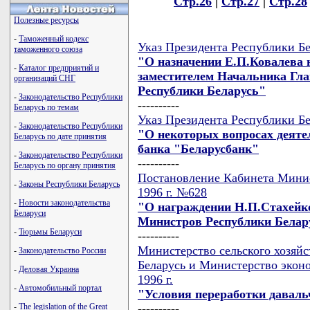
Стр.26
|
Стр.27
|
Стр.28
Полезные ресурсы
-
Таможенный кодекс
Указ Президента Республики Бе
таможенного союза
"О назначении Е.П.Ковалева 
-
Каталог предприятий и
заместителем Начальника Гла
организаций СНГ
Республики Беларусь"
-
Законодательство Республики
----------
Беларусь по темам
Указ Президента Республики Бе
-
Законодательство Республики
"О некоторых вопросах деяте
Беларусь по дате принятия
банка "Беларусбанк"
-
Законодательство Республики
----------
Беларусь по органу принятия
Постановление Кабинета Минис
-
Законы Республики Беларусь
1996 г. №628
-
Новости законодательства
"О награждении Н.П.Стахейк
Беларуси
Министров Республики Белар
-
Тюрьмы Беларуси
----------
Министерство сельского хозяйс
-
Законодательство России
Беларусь и Министерство эконо
-
Деловая Украина
1996 г.
-
Автомобильный портал
"Условия переработки давальч
----------
-
The legislation of the Great