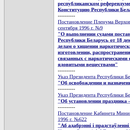
республиканском референдуме
Конституцию Республики Бела
----------
Постановление Пленума Верхов
сентября 1996 г. №9
"О выполнении судами постан
Республики Беларусь от 18 дек
делам о хищении наркотически
изготовлении, распространен
связанных с наркотическими 
ядовитыми веществами"
----------
Указ Президента Республики Бе
"Об освобождении и назначени
----------
Указ Президента Республики Бе
"Об установлении праздника 
----------
Постановление Кабинета Минис
1996 г. №622
"Аб адабрэннi i прадстаўлен