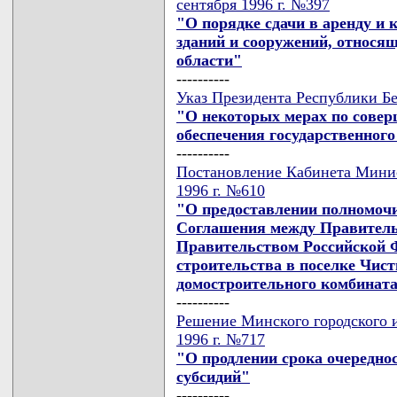
сентября 1996 г. №397
"О порядке сдачи в аренду и 
зданий и сооружений, относя
области"
----------
Указ Президента Республики Бе
"О некоторых мерах по сове
обеспечения государственног
----------
Постановление Кабинета Минис
1996 г. №610
"О предоставлении полномочи
Соглашения между Правитель
Правительством Российской 
строительства в поселке Чис
домостроительного комбинат
----------
Решение Минского городского и
1996 г. №717
"О продлении срока очередн
субсидий"
----------