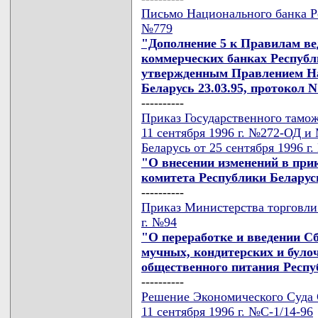
Письмо Национального банка Ре
№779
"Дополнение 5 к Правилам ве
коммерческих банках Республи
утвержденным Правлением На
Беларусь 23.03.95, протокол N
----------
Приказ Государственного тамож
11 сентября 1996 г. №272-ОД и
Беларусь от 25 сентября 1996 г
"О внесении изменений в при
комитета Республики Беларусь
----------
Приказ Министерства торговли 
г. №94
"О переработке и введении С
мучных, кондитерских и було
общественного питания Респу
----------
Решение Экономического Суда 
11 сентября 1996 г. №С-1/14-96