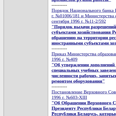
----------
Порядок Национального банка Р
г. №01006/181 и Министерства 
сентября 1996 г. №11-2/592
"Порядок выдачи разрешений
субъектами хозяйствования Ре
обращению на территории ре
иностранными субъектами хо
----------
Приказ Министерства образован
1996 г. №409
"Об утверждении дополнений
специальных учебных заведен
численности рабочих, заняты
ремонтом оборудования"
----------
Постановление Верховного Сове
1996 г. №603-XIII
"Об Обращении Верховного С
Президенту Республики Белар
Республики Беларусь, которы