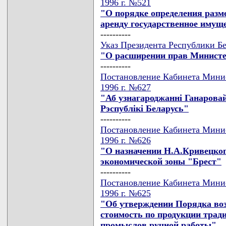
1996 г. №521
"О порядке определения разме
аренду государственное имуще
----------
Указ Президента Республики Бе
"О расширении прав Минист
----------
Постановление Кабинета Минис
1996 г. №627
"Аб узнагароджаннi Ганаровай
Рэспублiкi Беларусь"
----------
Постановление Кабинета Минис
1996 г. №626
"О назначении Н.А.Кривецког
экономической зоны "Брест"
----------
Постановление Кабинета Минис
1996 г. №625
"Об утверждении Порядка во
стоимость по продукции тра
промыслов ручной работы"