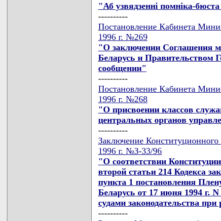
"Аб узвядзеннi помнiка-бюста
----------
Постановление Кабинета Минис
1996 г. №269
"О заключении Соглашения м
Беларусь и Правительством Г
сообщении"
----------
Постановление Кабинета Минис
1996 г. №268
"О присвоении классов служа
центральных органов управл
----------
Заключение Конституционного 
1996 г. №З-33/96
"О соответствии Конституции 
второй статьи 214 Кодекса за
пункта 1 постановления Плен
Беларусь от 17 июня 1994 г. 
судами законодательства при
----------