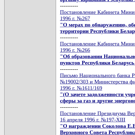
----------
Постановление Кабинета Минис
1996 г. №267
"О мерах по обнаружению, о
территории Республики Бела
----------
Постановление Кабинета Минис
1996 г. №266
"Об образовании Национальн
пунктов Республики Беларусь
----------
Письмо Национального банка Ре
№19002/303 и Министерства фи
1996 г. №1611/169
"(О зачете задолженности уч
сферы за газ и другие энергон
----------
Постановление Президиума Вер
16 апреля 1996 г. №197-XIII
"О награждении Соколова Е.
Верховного Совета Республик