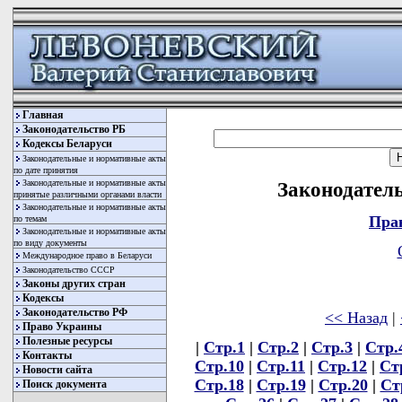
Главная
Законодательство РБ
Кодексы Беларуси
Законодательные и нормативные акты
по дате принятия
Законодательные и нормативные акты
Законодатель
принятые различными органами власти
Законодательные и нормативные акты
Пра
по темам
Законодательные и нормативные акты
по виду документы
Международное право в Беларуси
Законодательство СССР
Законы других стран
Кодексы
Законодательство РФ
<< Назад
|
Право Украины
Полезные ресурсы
|
Стр.1
|
Стр.2
|
Стр.3
|
Стр.
Контакты
Стр.10
|
Стр.11
|
Стр.12
|
Ст
Новости сайта
Стр.18
|
Стр.19
|
Стр.20
|
Ст
Поиск документа