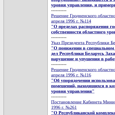
уровня управления, и пример
----------
Решение Гродненского областно
апреля 1996 г. №114
"О пределах распоряжения г
собственности областного ур
----------
Указ Президента Республики Бе
"О понижении в специальном
дел Республики Беларусь Заха
нарушение и упущения в рабо
----------
Решение Гродненского областно
апреля 1996 г. №116
"Об упорядочении использова
помещений, находящихся в ко
уровня управления"
----------
Постановление Кабинета Минис
1996 г. №261
"О Республиканской комплекс