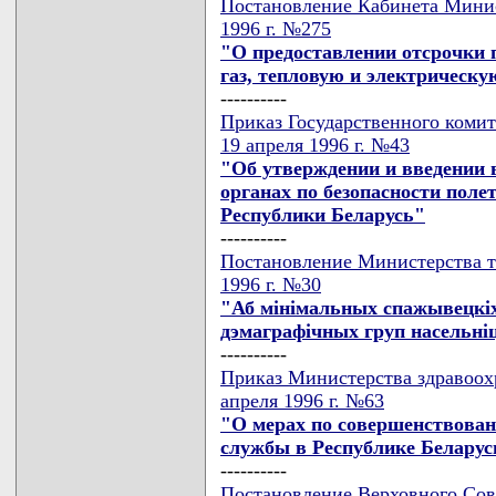
Постановление Кабинета Минис
1996 г. №275
"О предоставлении отсрочки 
газ, тепловую и электрическ
----------
Приказ Государственного комит
19 апреля 1996 г. №43
"Об утверждении и введении 
органах по безопасности пол
Республики Беларусь"
----------
Постановление Министерства тр
1996 г. №30
"Аб мiнiмальных спажывецкi
дэмаграфiчных груп насельнi
----------
Приказ Министерства здравоох
апреля 1996 г. №63
"О мерах по совершенствова
службы в Республике Беларус
----------
Постановление Верховного Сове