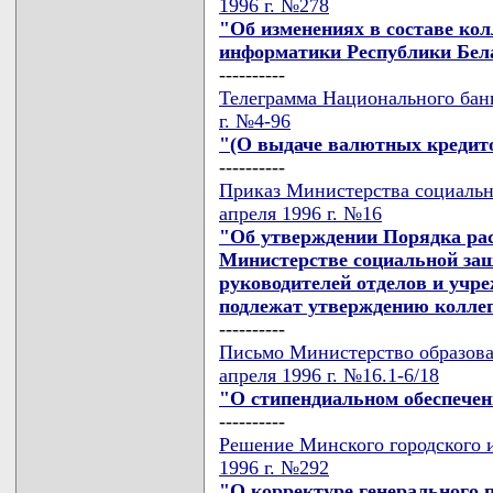
1996 г. №278
"Об изменениях в составе ко
информатики Республики Бел
----------
Телеграмма Национального банк
г. №4-96
"(О выдаче валютных кредит
----------
Приказ Министерства социальн
апреля 1996 г. №16
"Об утверждении Порядка ра
Министерстве социальной за
руководителей отделов и учр
подлежат утверждению колле
----------
Письмо Министерство образова
апреля 1996 г. №16.1-6/18
"О стипендиальном обеспечен
----------
Решение Минского городского и
1996 г. №292
"О корректуре генерального 