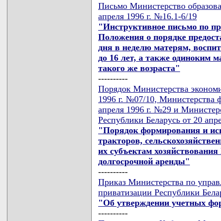
Письмо Министерство образова
апреля 1996 г. №16.1-6/19
"Инструктивное письмо по п
Положения о порядке предост
дня в неделю матерям, воспит
до 16 лет, а также одиноким 
такого же возраста"
----------
Порядок Министерства экономи
1996 г. №07/10, Министерства 
апреля 1996 г. №29 и Министер
Республики Беларусь от 20 апре
"Порядок формирования и исп
тракторов, сельскохозяйстве
их субъектам хозяйствования
долгосрочной аренды"
----------
Приказ Министерства по упра
приватизации Республики Белар
"Об утверждении учетных фо
----------