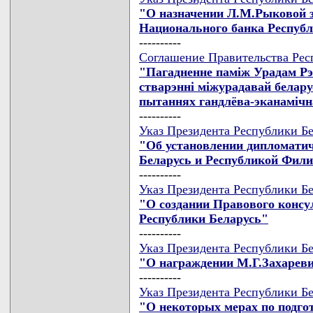
"О назначении Л.М.Рыковой 
Национального банка Респуб
----------
Соглашение Правительства Респ
"Пагадненне памiж Урадам Рэс
стварэннi мiжурадавай белару
пытаннях гандлёва-эканамiчн
----------
Указ Президента Республики Бе
"Об установлении дипломати
Беларусь и Республикой Фил
----------
Указ Президента Республики Бе
"О создании Правового консу
Республики Беларусь"
----------
Указ Президента Республики Бе
"О награждении М.Г.Захарев
----------
Указ Президента Республики Бе
"О некоторых мерах по подго