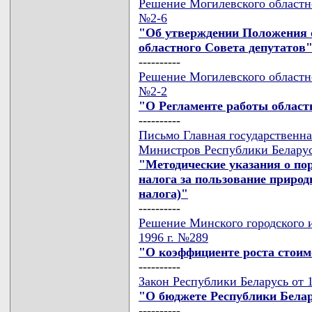
Решение Могилевского областно
№2-6
"Об утверждении Положения 
областного Совета депутатов
----------
Решение Могилевского областно
№2-2
"О Регламенте работы област
----------
Письмо Главная государственна
Министров Республики Беларусь
"Методические указания о по
налога за пользование приро
налога)"
----------
Решение Минского городского и
1996 г. №289
"О коэффициенте роста стоим
----------
Закон Республики Беларусь от 1
"О бюджете Республики Белар
----------