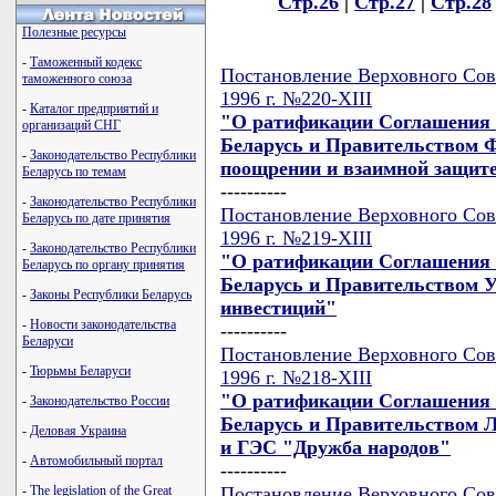
Стр.26
|
Стр.27
|
Стр.28
Полезные ресурсы
-
Таможенный кодекс
Постановление Верховного Сове
таможенного союза
1996 г. №220-XIII
-
Каталог предприятий и
"О ратификации Соглашения 
организаций СНГ
Беларусь и Правительством Ф
-
Законодательство Республики
поощрении и взаимной защит
Беларусь по темам
----------
-
Законодательство Республики
Постановление Верховного Сове
Беларусь по дате принятия
1996 г. №219-XIII
-
Законодательство Республики
"О ратификации Соглашения 
Беларусь по органу принятия
Беларусь и Правительством У
-
Законы Республики Беларусь
инвестиций"
-
Новости законодательства
----------
Беларуси
Постановление Верховного Сове
-
Тюрьмы Беларуси
1996 г. №218-XIII
"О ратификации Соглашения 
-
Законодательство России
Беларусь и Правительством Л
-
Деловая Украина
и ГЭС "Дружба народов"
-
Автомобильный портал
----------
Постановление Верховного Сове
-
The legislation of the Great