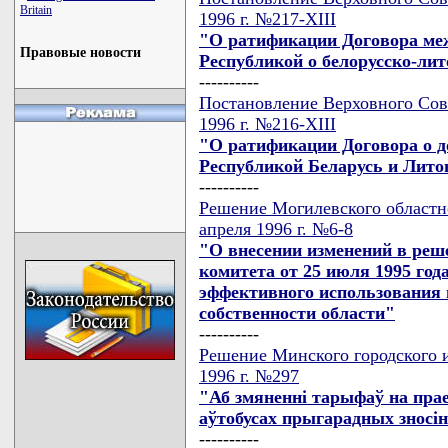
Britain
1996 г. №217-XIII
"О ратификации Договора ме
Правовые новости
Республикой о белорусско-лит
----------
Постановление Верховного Сове
1996 г. №216-XIII
"О ратификации Договора о д
Республикой Беларусь и Лито
----------
Решение Могилевского областно
апреля 1996 г. №6-8
"О внесении изменений в реш
комитета от 25 июля 1995 год
эффективного использования 
собственности области"
----------
Решение Минского городского и
1996 г. №297
"Аб змяненнi тарыфаў на прае
аўтобусах прыгарадных зносi
----------