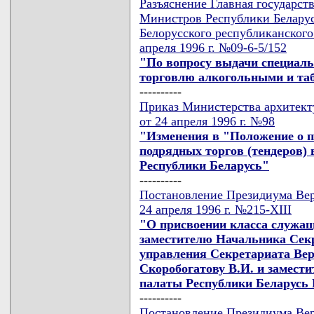
Разъяснение Главная государст
Министров Республики Беларусь
Белорусского республиканского
апреля 1996 г. №09-6-5/152
"По вопросу выдачи специаль
торговлю алкогольными и та
----------
Приказ Министерства архитект
от 24 апреля 1996 г. №98
"Изменения в "Положение о п
подрядных торгов (тендеров) 
Республики Беларусь"
----------
Постановление Президиума Вер
24 апреля 1996 г. №215-XIII
"О присвоении класса служащ
заместителю Начальника Секр
управления Секретариата Вер
Скоробогатову В.И. и замест
палаты Республики Беларусь 
----------
Постановление Президиума Вер