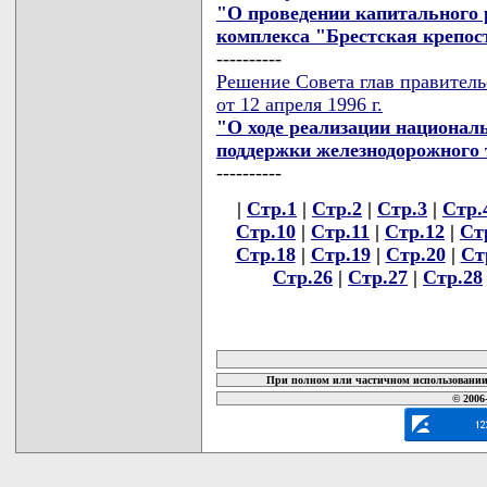
"О проведении капитального
комплекса "Брестская крепос
----------
Решение Совета глав правител
от 12 апреля 1996 г.
"О ходе реализации национал
поддержки железнодорожного 
----------
|
Стр.1
|
Стр.2
|
Стр.3
|
Стр.
Стр.10
|
Стр.11
|
Стр.12
|
Ст
Стр.18
|
Стр.19
|
Стр.20
|
Ст
Стр.26
|
Стр.27
|
Стр.28
карта новых документов
При полном или частичном использовании 
© 2006