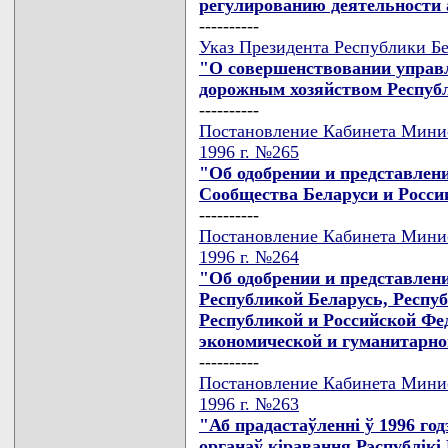
регулированию деятельности 
----------
Указ Президента Республики Бе
"О совершенствовании управ
дорожным хозяйством Респуб
----------
Постановление Кабинета Минис
1996 г. №265
"Об одобрении и представлен
Сообщества Беларуси и Росси
----------
Постановление Кабинета Минис
1996 г. №264
"Об одобрении и представлен
Республикой Беларусь, Респу
Республикой и Российской Фе
экономической и гуманитарно
----------
Постановление Кабинета Минис
1996 г. №263
"Аб прадастаўленнi ў 1996 год
органаў кiравання Рэспублiкi