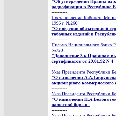
"Об утверждении Правил охра
радиофикации в Республике Б
----------
Постановление Кабинета Минис
1996 г. №260
"О введении обязательной се
табачных изделий в Республи
----------
Письмо Национального банка Ре
№720
"Дополнение 3 к Правилам в
сертификатов от 29.01.92 N 4"
----------
Указ Президента Республики Бе
"О назначении А.А.Гаврушева
акционерного коммерческого
----------
Указ Президента Республики Бе
"О назначении Н.А.Белова г
валютной биржи"
----------
Указ Президента Республики Бе