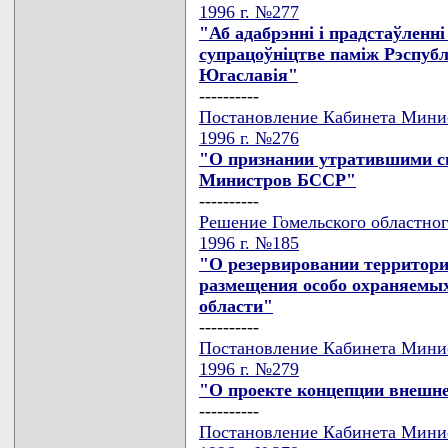
1996 г. №277
"Аб адабрэннi i прадстаўленн
супрацоўнiцтве памiж Рэспубл
Югаславiя"
----------
Постановление Кабинета Минис
1996 г. №276
"О признании утратившими с
Министров БССР"
----------
Решение Гомельского областног
1996 г. №185
"О резервировании территор
размещения особо охраняемы
области"
----------
Постановление Кабинета Минис
1996 г. №279
"О проекте концепции внешне
----------
Постановление Кабинета Минис