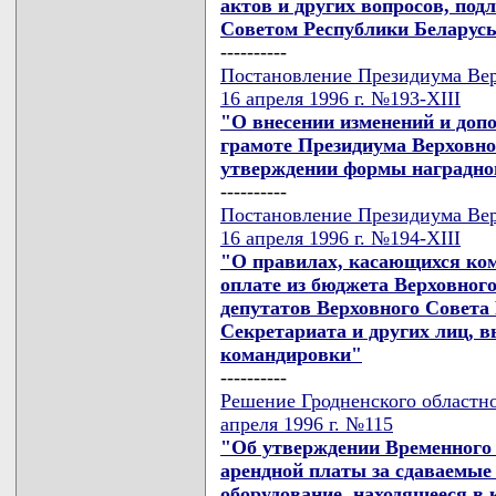
актов и других вопросов, по
Советом Республики Беларусь 
----------
Постановление Президиума Вер
16 апреля 1996 г. №193-XIII
"О внесении изменений и доп
грамоте Президиума Верховно
утверждении формы наградно
----------
Постановление Президиума Вер
16 апреля 1996 г. №194-XIII
"О правилах, касающихся ко
оплате из бюджета Верховного
депутатов Верховного Совета
Секретариата и других лиц, 
командировки"
----------
Решение Гродненского областно
апреля 1996 г. №115
"Об утверждении Временного
арендной платы за сдаваемые
оборудование, находящееся в