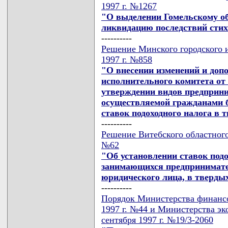
1997 г. №1267
"О выделении Гомельскому о
ликвидацию последствий стих
----------
Решение Минского городского и
1997 г. №858
"О внесении изменений и доп
исполнительного комитета от 
утверждении видов предприни
осуществляемой гражданами б
ставок подоходного налога в 
----------
Решение Витебского областного 
№62
"Об установлении ставок подо
занимающихся предпринимате
юридического лица, в тверды
----------
Порядок Министерства финансо
1997 г. №44 и Министерства эк
сентября 1997 г. №19/3-2060