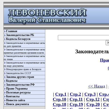
Главная
Законодательство РБ
Кодексы Беларуси
Законодательные и нормативные акты
по дате принятия
Законодательные и нормативные акты
Законодатель
принятые различными органами власти
Законодательные и нормативные акты
Пра
по темам
Законодательные и нормативные акты
по виду документы
Международное право в Беларуси
Законодательство СССР
Законы других стран
Кодексы
Законодательство РФ
<< Назад
|
Право Украины
Полезные ресурсы
|
Стр.1
|
Стр.2
|
Стр.3
|
Стр.
Контакты
Стр.10
|
Стр.11
|
Стр.12
|
Ст
Новости сайта
Стр.18
|
Стр.19
|
Стр.20
|
Ст
Поиск документа