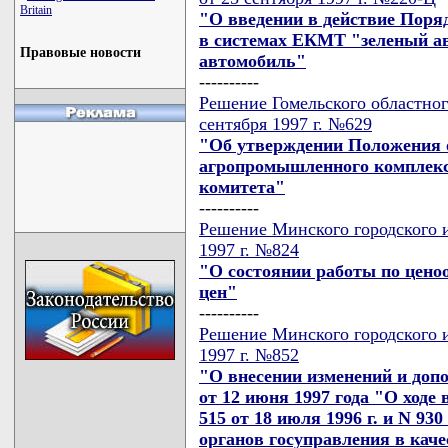
Britain
"О введении в действие Поря
в системах ЕКМТ "зеленый ав
Правовые новости
автомобиль"
----------
Решение Гомельского областног
сентября 1997 г. №629
"Об утверждении Положения о
агропромышленного комплекс
комитета"
----------
Решение Минского городского и
1997 г. №824
"О состоянии работы по цен
цен"
----------
Решение Минского городского и
1997 г. №852
"О внесении изменений и доп
от 12 июня 1997 года "О ход
515 от 18 июля 1996 г. и N 930
органов госуправления в каче