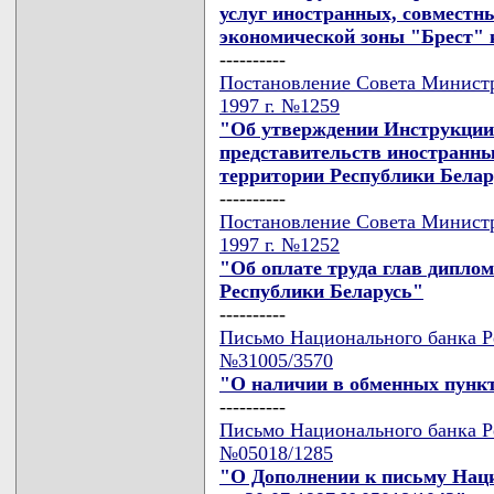
услуг иностранных, совместн
экономической зоны "Брест" 
----------
Постановление Совета Министр
1997 г. №1259
"Об утверждении Инструкции 
представительств иностранны
территории Республики Белар
----------
Постановление Совета Министр
1997 г. №1252
"Об оплате труда глав дипло
Республики Беларусь"
----------
Письмо Национального банка Ре
№31005/3570
"О наличии в обменных пункт
----------
Письмо Национального банка Ре
№05018/1285
"О Дополнении к письму Наци