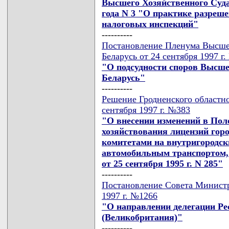
Высшего Хозяйственного Суда
года N 3 "О практике разреше
налоговых инспекций"
----------
Постановление Пленума Высше
Беларусь от 24 сентября 1997 г
"О подсудности споров Высше
Беларусь"
----------
Решение Гродненского областно
сентября 1997 г. №383
"О внесении изменений в Пол
хозяйствования лицензий го
комитетами на внутригородск
автомобильным транспортом,
от 25 сентября 1995 г. N 285"
----------
Постановление Совета Министр
1997 г. №1266
"О направлении делегации Ре
(Великобритания)"
----------