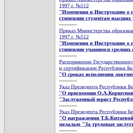
1997 г. №512
"Изменения в Инструкцию о 
стипендии студентам высших 
----------
Приказ Министерства образован
1997 г. №512
"Изменения в Инструкцию о 
стипендии учащимся средних 
----------
Распоряжение Государственного
и сертификации Республики Бел
"О сроках исполнения докуме
----------
Указ Президента Республики Бе
"О присвоении О.А.Коршуново
"Заслуженный юрист Республ
----------
Указ Президента Республики Бе
"О награждении Т.Б.Китаевой
медалью "За трудовые заслуг
----------