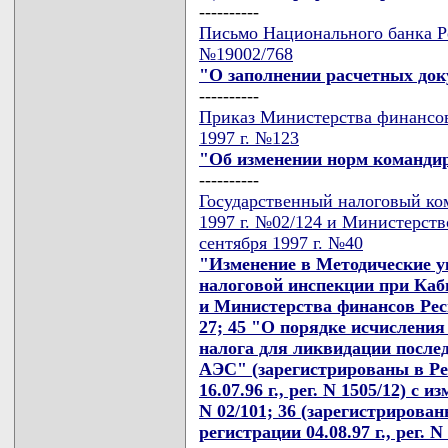
----------
Письмо Национального банка Ре
№19002/768
"О заполнении расчетных до
----------
Приказ Министерства финансов
1997 г. №123
"Об изменении норм команди
----------
Государственный налоговый ком
1997 г. №02/124 и Министерств
сентября 1997 г. №40
"Изменение в Методические у
налоговой инспекции при Каб
и Министерства финансов Респ
27; 45 "О порядке исчислени
налога для ликвидации после
АЭС" (зарегистрированы в Ре
16.07.96 г., рег. N 1505/12) с 
N 02/101; 36 (зарегистрирова
регистрации 04.08.97 г., рег. N