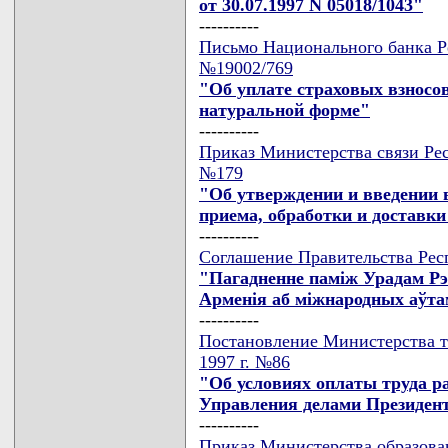
от 30.07.1997 N 05018/1043"
----------
Письмо Национального банка Ре
№19002/769
"Об уплате страховых взносо
натуральной форме"
----------
Приказ Министерства связи Рес
№179
"Об утверждении и введении 
приема, обработки и доставк
----------
Соглашение Правительства Респ
"Пагадненне памiж Урадам Рэс
Арменiя аб мiжнародных аўта
----------
Постановление Министерства тр
1997 г. №86
"Об условиях оплаты труда р
Управления делами Президент
----------
Приказ Министерства образован