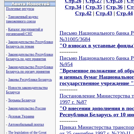
Стр.26
|
Стр.27
|
Стр.28
|
Ст
Стр.34
|
Стр.35
|
Стр.36
|
Ст
Полезные ресурсы
Стр.42
|
Стр.43
|
Стр.44
-
Таможенный кодекс
таможенного союза
-
Каталог предприятий и
Письмо Национального банка Ре
организаций СНГ
№31005/3684
-
Законодательство Республики
"О взносах в уставные фонды
Беларусь по темам
----------
-
Законодательство Республики
Письмо Национального банка Ре
Беларусь по дате принятия
№954
-
Законодательство Республики
"Временное положение об обр
Беларусь по органу принятия
и ценных бумаг Национальног
-
Законы Республики Беларусь
государственное учреждение
-
Новости законодательства
----------
Беларуси
Постановление Министерства тр
-
Тюрьмы Беларуси
1997 г. №87
"О внесении дополнения в по
-
Законодательство России
Республики Беларусь от 10 ию
-
Деловая Украина
----------
-
Автомобильный портал
Приказ Министерства транспор
от 25 сентября 1997 г. №220-Ц
-
The legislation of the Great