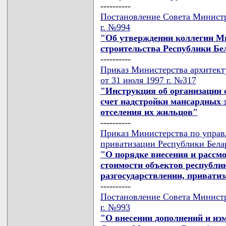
----------
Постановление Совета Министр
г. №994
"Об утверждении коллегии М
строительства Республики Бе
----------
Приказ Министерства архитект
от 31 июля 1997 г. №317
"Инструкция об организации 
счет надстройки мансардных 
отселения их жильцов"
----------
Приказ Министерства по упра
приватизации Республики Белар
"О порядке внесения и рассм
стоимости объектов республи
разгосударствлении, привати
----------
Постановление Совета Министр
г. №993
"О внесении дополнений и из