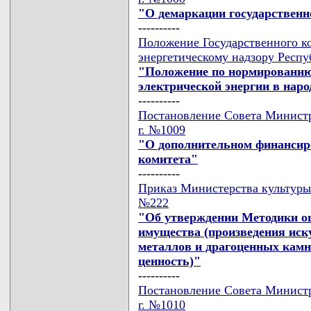
"О демаркации государственн
----------
Положение Государственного к
энергетическому надзору Респуб
"Положение по нормированию 
электрической энергии в наро
----------
Постановление Совета Министро
г. №1009
"О дополнительном финансиро
комитета"
----------
Приказ Министерства культуры 
№222
"Об утверждении Методики оц
имущества (произведения иску
металлов и драгоценных кам
ценность)"
----------
Постановление Совета Министро
г. №1010