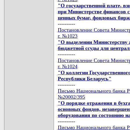
"О государственной плате, в
при Министерстве финансов 
ценных бумаг, фондовых бирж
----------
Постановление Совета Министро
г. №1023
"О выделении Министерству 
бюджетной ссуды для централ
----------
Постановление Совета Министро
г. №1024
"О коллегии Государственног
Республики Беларусь"
----------
Письмо Национального банка Ре
№20002/395
"О порядке отражения в бухга
основных фондов, незавершен
оборудования по состоянию на
----------
Письмо Национального банка Ре