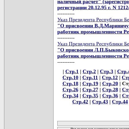
наличный расчет" (зарегистри
регистрации 20.12.95 г. N 1212
----------
Указ Президента Республики Бе
"О присвоении В.Д.Мариничу
работник промышленности Ре
----------
Указ Президента Республики Бе
"О присвоении Л.П.Быковско
работник промышленности Ре
----------
|
Стр.1
|
Стр.2
|
Стр.3
|
Стр.
Стр.10
|
Стр.11
|
Стр.12
|
Ст
Стр.18
|
Стр.19
|
Стр.20
| Ст
Стр.26
|
Стр.27
|
Стр.28
|
Ст
Стр.34
|
Стр.35
|
Стр.36
|
Ст
Стр.42
|
Стр.43
|
Стр.44
карта новых документов
При полном или частичном использовании 