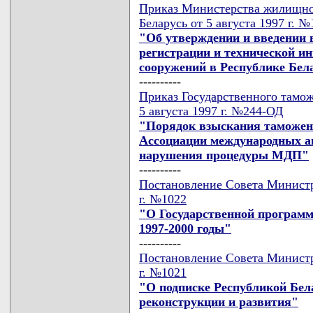
Приказ Министерства жилищно
Беларусь от 5 августа 1997 г. №
"Об утверждении и введении в
регистрации и технической ин
сооружений в Республике Бел
----------
Приказ Государственного тамож
5 августа 1997 г. №244-ОД
"Порядок взыскания таможенн
Ассоциации международных а
нарушения процедуры МДП"
----------
Постановление Совета Министро
г. №1022
"О Государственной програм
1997-2000 годы"
----------
Постановление Совета Министро
г. №1021
"О подписке Республикой Бел
реконструкции и развития"