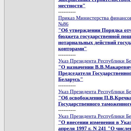
местности"
----------
Приказ Министерства финансов 
№86
"Об утверждении Порядка отч
бюджета государственной пош
нотариальных действий госу
конторами"
----------
Указ Президента Республики Бе
"О назначении В.В.Макареви
Председателя Государственно
Беларусь"
----------
Указ Президента Республики Бе
"Об освобождении П.В.Кречко
Государственного таможенног
----------
Указ Президента Республики Бе
"О внесении изменения в Указ
апреля 1997 г. N 241 "О числ