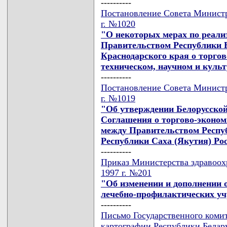
----------
Постановление Совета Министро
г. №1020
"О некоторых мерах по реал
Правительством Республики 
Краснодарского края о торгов
техническом, научном и куль
----------
Постановление Совета Министро
г. №1019
"Об утверждении Белорусской
Соглашения о торгово-эконом
между Правительством Респу
Республики Саха (Якутия) Ро
----------
Приказ Министерства здравоохр
1997 г. №201
"Об изменении и дополнении 
лечебно-профилактических у
----------
Письмо Государственного комит
картографии Республики Беларус