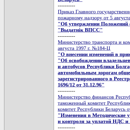
----------
Приказ Главного государственн
пожарному надзору от 5 августа
"Об утверждении Положений о
"Выдатнiк ВПСС"
----------
Министерство транспорта и ко
августа 1997 г. №184-Ц
"О внесении изменений в прик
"Об освобождении владельцев
и автобусов Республики Болга
автомобильным дорогам общег
зарегистрированного в Реестр
1696/12 от 31.12.96"
----------
Министерство финансов Респуб
таможенный комитет Республик
комитет Республики Беларусь от
"Изменения в Методические у
и контроля за уплатой НДС и
----------