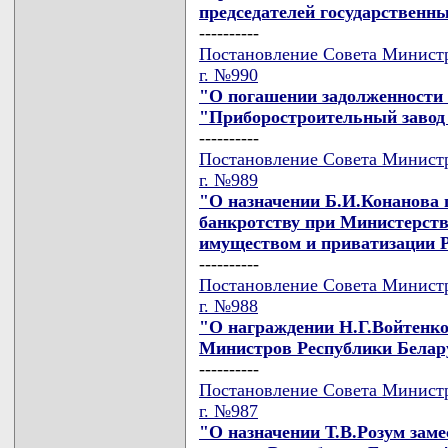
председателей государственн
----------
Постановление Совета Министр
г. №990
"О погашении задолженности 
"Приборостроительный завод
----------
Постановление Совета Министр
г. №989
"О назначении Б.И.Конанова 
банкротству при Министерств
имуществом и приватизации 
----------
Постановление Совета Министр
г. №988
"О награждении Н.Г.Войтенко
Министров Республики Белар
----------
Постановление Совета Министр
г. №987
"О назначении Т.В.Розум зам