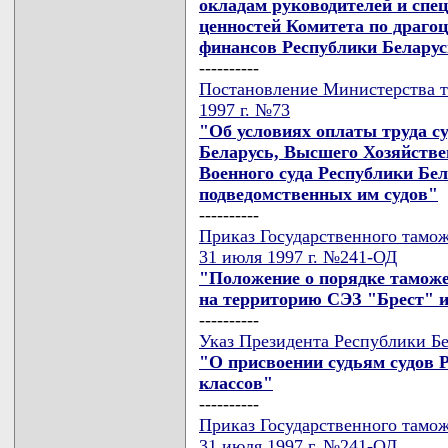
окладам руководителей и спе
ценностей Комитета по драго
финансов Республики Белару
----------
Постановление Министерства т
1997 г. №73
"Об условиях оплаты труда с
Беларусь, Высшего Хозяйстве
Военного суда Республики Бел
подведомственных им судов"
----------
Приказ Государственного тамож
31 июля 1997 г. №241-ОД
"Положение о порядке тамож
на территорию СЭЗ "Брест" и
----------
Указ Президента Республики Бе
"О присвоении судьям судов
классов"
----------
Приказ Государственного тамож
31 июля 1997 г. №241-ОД