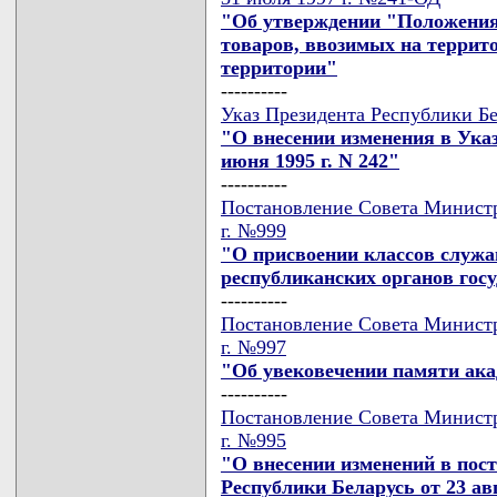
"Об утверждении "Положения
товаров, ввозимых на террит
территории"
----------
Указ Президента Республики Бе
"О внесении изменения в Указ
июня 1995 г. N 242"
----------
Постановление Совета Министр
г. №999
"О присвоении классов служа
республиканских органов гос
----------
Постановление Совета Министр
г. №997
"Об увековечении памяти ака
----------
Постановление Совета Министр
г. №995
"О внесении изменений в пос
Республики Беларусь от 23 авг