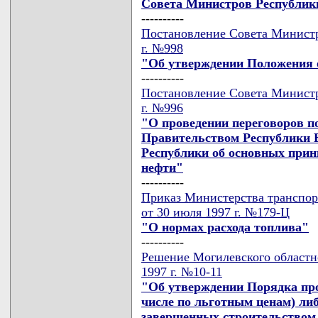
Совета Министров Республик
----------
Постановление Совета Министр
г. №998
"Об утверждении Положения о
----------
Постановление Совета Министр
г. №996
"О проведении переговоров 
Правительством Республики 
Республики об основных прин
нефти"
----------
Приказ Министерства транспор
от 30 июля 1997 г. №179-Ц
"О нормах расхода топлива"
----------
Решение Могилевского областн
1997 г. №10-11
"Об утверждении Порядка про
числе по льготным ценам) либ
завершенных строительством 