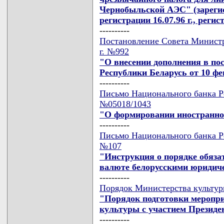
Чернобыльской АЭС" (зарегис
регистрации 16.07.96 г., реги
----------
Постановление Совета Министр
г. №992
"О внесении дополнения в по
Республики Беларусь от 10 фев
----------
Письмо Национального банка Ре
№05018/1043
"О формировании иностранно
----------
Письмо Национального банка Ре
№107
"Инструкция о порядке обяза
валюте белорусскими юридич
----------
Порядок Министерства культуры
"Порядок подготовки меропр
культуры с участием Президе
----------