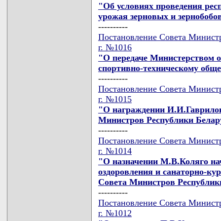
"Об условиях проведения рес
урожая зерновых и зернобобов
----------
Постановление Совета Министро
г. №1016
"О передаче Министерством 
спортивно-техническому обще
----------
Постановление Совета Министро
г. №1015
"О награждении И.И.Гаврило
Министров Республики Белар
----------
Постановление Совета Министро
г. №1014
"О назначении М.В.Коляго на
оздоровления и санаторно-ку
Совета Министров Республик
----------
Постановление Совета Министро
г. №1012