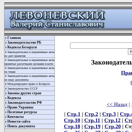
Главная
Законодательство РБ
Кодексы Беларуси
Законодательные и нормативные акты
по дате принятия
Законодательные и нормативные акты
Законодатель
принятые различными органами власти
Законодательные и нормативные акты
Пра
по темам
Законодательные и нормативные акты
по виду документы
Международное право в Беларуси
Законодательство СССР
Законы других стран
Кодексы
Законодательство РФ
<< Назад
|
Право Украины
Полезные ресурсы
|
Стр.1
|
Стр.2
|
Стр.3
|
Стр.
Контакты
Стр.10
|
Стр.11
|
Стр.12
|
Ст
Новости сайта
Стр.18
|
Стр.19
|
Стр.20
| Ст
Поиск документа