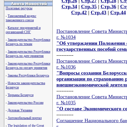
Стр.26
|
Стр.27
|
Стр.28
|
Ст
Стр.34
|
Стр.35
|
Стр.36
|
Ст
Полезные ресурсы
Стр.42
|
Стр.43
|
Стр.44
-
Таможенный кодекс
таможенного союза
-
Каталог предприятий и
Постановление Совета Министро
организаций СНГ
г. №1034
-
Законодательство Республики
"Об утверждении Положения 
Беларусь по темам
государственных пособий се
-
Законодательство Республики
----------
Беларусь по дате принятия
Постановление Совета Министро
-
Законодательство Республики
г. №1036
Беларусь по органу принятия
"Вопросы создания Белорусск
-
Законы Республики Беларусь
организации по страхованию р
-
Новости законодательства
внешнеэкономической деятел
Беларуси
----------
-
Тюрьмы Беларуси
Постановление Совета Министро
г. №1035
-
Законодательство России
"О составе Экономического с
-
Деловая Украина
----------
-
Автомобильный портал
Соглашение Национального банк
г.
-
The legislation of the Great