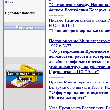
Britain
"Соглашение между Национа
банком Республики Беларусь 
Правовые новости
----------
Письмо Национального банка Ре
№05018/1103
"Типовой договор на кассово
----------
Постановление Министерства тр
1997 г. №77
"Об утверждении Временного 
должностей, работа в которых
лечебно-профилактического п
условиями труда на участке п
Гродненского ПО "Азот"
----------
Приказ Министерства сельского
Беларусь от 6 августа 1997 г. №
"О формировании и подготовк
Минсельхозпрода"
----------
Указ Президента Республики Бел