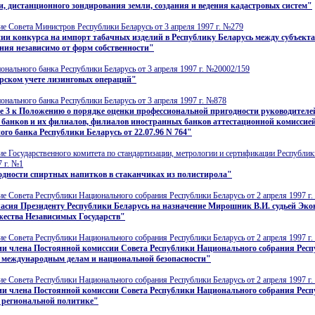
, дистанционного зондирования земли, создания и ведения кадастровых систем"
е Совета Министров Республики Беларусь от 3 апреля 1997 г. №279
ии конкурса на импорт табачных изделий в Республику Беларусь между субъект
ния независимо от форм собственности"
нального банка Республики Беларусь от 3 апреля 1997 г. №20002/159
рском учете лизинговых операций"
нального банка Республики Беларусь от 3 апреля 1997 г. №878
 3 к Положению о порядке оценки профессиональной пригодности руководителе
 банков и их филиалов, филиалов иностранных банков аттестационной комиссие
го банка Республики Беларусь от 22.07.96 N 764"
е Государственного комитета по стандартизации, метрологии и сертификации Республик
7 г. №1
одности спиртных напитков в стаканчиках из полистирола"
е Совета Республики Национального собрания Республики Беларусь от 2 апреля 1997 г.
ласия Президенту Республики Беларусь на назначение Мирошник В.И. судьей Эк
жества Независимых Государств"
е Совета Республики Национального собрания Республики Беларусь от 2 апреля 1997 г.
ии члена Постоянной комиссии Совета Республики Национального собрания Рес
о международным делам и национальной безопасности"
е Совета Республики Национального собрания Республики Беларусь от 2 апреля 1997 г.
ии члена Постоянной комиссии Совета Республики Национального собрания Рес
 региональной политике"