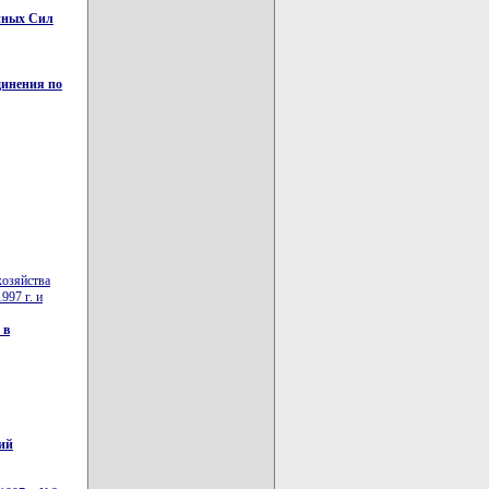
нных Сил
динения по
хозяйства
997 г. и
 в
ий