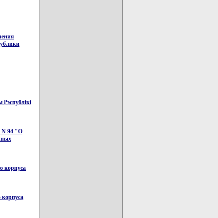
ления
публики
 Рэспублiкi
 N 94 "О
чных
о корпуса
о корпуса