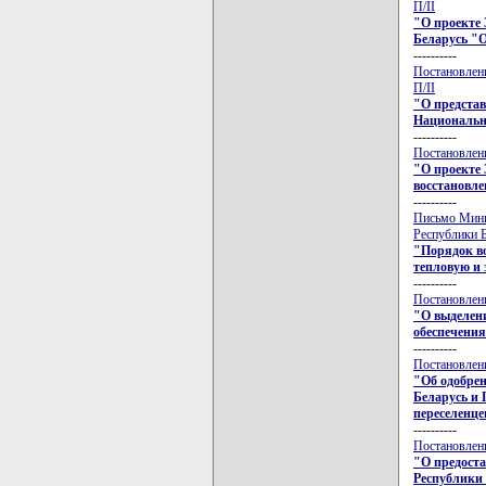
П/II
"О проекте 
Беларусь "
----------
Постановлени
П/II
"О представ
Национальн
----------
Постановлени
"О проекте 
восстановле
----------
Письмо Минис
Республики Б
"Порядок во
тепловую и 
----------
Постановлени
"О выделени
обеспечения
----------
Постановлени
"Об одобре
Беларусь и 
переселенце
----------
Постановлени
"О предост
Республики 