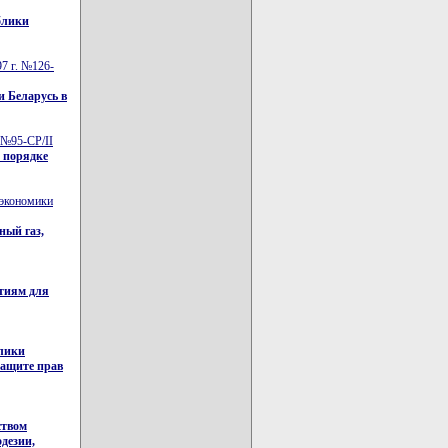
блики
7 г. №126-
и Беларусь в
 №95-СР/II
о порядке
 экономики
ный газ,
ятиям для
блики
защите прав
ством
дезии,