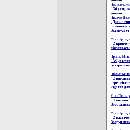
Постановлени
"Об утверж
----------
Письмо Нацио
"Дополнени
розничной т
Беларусь от 
----------
Указ Президе
"О привлеч
обязанност
----------
Приказ Минис
"Аб унясен
Беларусь на 
----------
Приказ Минис
"О внесении
переработке
изделий дл
----------
Указ Президе
"О назначен
Вооруженны
----------
Указ Президе
"О назначен
Вооруженны
----------