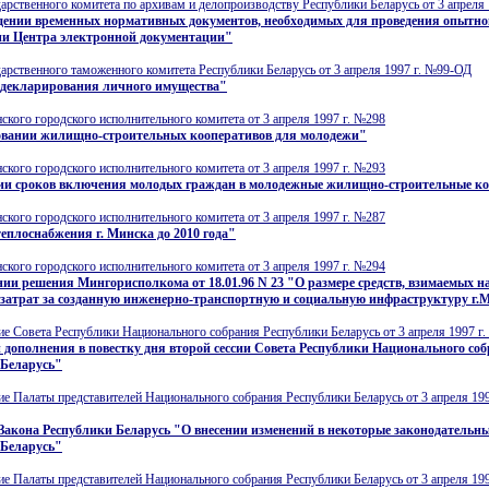
арственного комитета по архивам и делопроизводству Республики Беларусь от 3 апреля 
дении временных нормативных документов, необходимых для проведения опытно
ии Центра электронной документации"
арственного таможенного комитета Республики Беларусь от 3 апреля 1997 г. №99-ОД
 декларирования личного имущества"
кого городского исполнительного комитета от 3 апреля 1997 г. №298
вании жилищно-строительных кооперативов для молодежи"
кого городского исполнительного комитета от 3 апреля 1997 г. №293
ии сроков включения молодых граждан в молодежные жилищно-cтроительные к
кого городского исполнительного комитета от 3 апреля 1997 г. №287
еплоснабжения г. Минска до 2010 года"
кого городского исполнительного комитета от 3 апреля 1997 г. №294
ии решения Мингорисполкома от 18.01.96 N 23 "О размере средств, взимаемых н
 затрат за созданную инженерно-транспортную и социальную инфраструктуру г.
е Совета Республики Национального собрания Республики Беларусь от 3 апреля 1997 г.
 дополнения в повестку дня второй сессии Совета Республики Национального со
 Беларусь"
е Палаты представителей Национального собрания Республики Беларусь от 3 апреля 199
Закона Республики Беларусь "О внесении изменений в некоторые законодательн
 Беларусь"
е Палаты представителей Национального собрания Республики Беларусь от 3 апреля 199