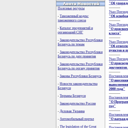
"Об упоряд
----------
Полезные ресурсы
Указ Президе
"Об освобож
-
Таможенный кодекс
----------
таможенного союза
Указ Президе
-
Каталог предприятий и
"О присвое
организаций СНГ
класса"
----------
-
Законодательство Республики
Указ Президе
Беларусь по темам
"Об отнесен
пунктов и 
-
Законодательство Республики
----------
Беларусь по дате принятия
Указ Президе
"О присоеди
-
Законодательство Республики
документов
Беларусь по органу принятия
----------
Постановлени
-
Законы Республики Беларусь
"О внесении
-
Новости законодательства
выполнения
Беларуси
2000 года"
----------
-
Тюрьмы Беларуси
Постановлени
"О Программ
-
Законодательство России
год"
----------
-
Деловая Украина
Постановлени
"О награжд
-
Автомобильный портал
----------
-
The legislation of the Great
Постановлени