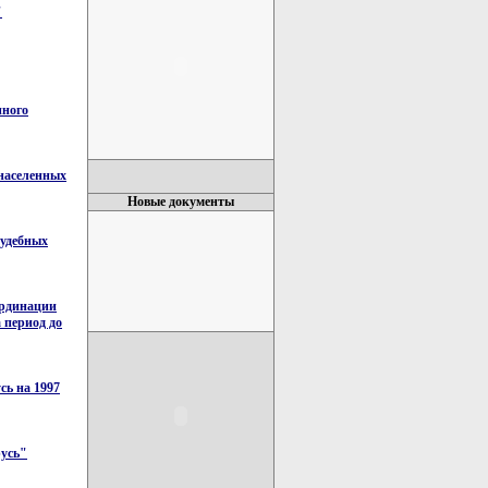
"
нного
 населенных
Новые документы
судебных
ординации
 период до
сь на 1997
русь"