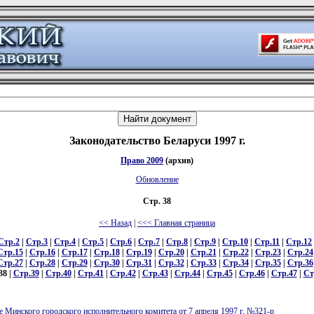
Законодательство Беларуси 1997 г.
Право 2009
(архив)
Обновление
Стр. 38
<< Назад
|
<<< Главная страница
Стр.2
|
Стр.3
|
Стр.4
|
Стр.5
|
Стр.6
|
Стр.7
|
Стр.8
|
Стр.9
|
Стр.10
|
Стр.11
|
Стр.12
Стр.15
|
Стр.16
|
Стр.17
|
Стр.18
|
Стр.19
|
Стр.20
|
Стр.21
|
Стр.22
|
Стр.23
|
Стр.24
Стр.27
|
Стр.28
|
Стр.29
|
Стр.30
|
Стр.31
|
Стр.32
|
Стр.33
|
Стр.34
|
Стр.35
|
Стр.36
38 |
Стр.39
|
Стр.40
|
Стр.41
|
Стр.42
|
Стр.43
|
Стр.44
|
Стр.45
|
Стр.46
|
Стр.47
|
Ст
 Минского городского исполнительного комитета от 7 апреля 1997 г. №321-p