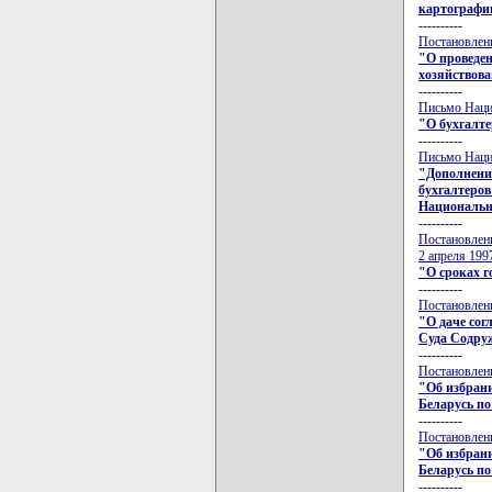
картографии
----------
Постановлени
"О проведен
хозяйствова
----------
Письмо Нацио
"О бухгалте
----------
Письмо Нацио
"Дополнение
бухгалтеров
Национально
----------
Постановлени
2 апреля 199
"О сроках г
----------
Постановлени
"О даче сог
Суда Содру
----------
Постановлени
"Об избран
Беларусь п
----------
Постановлени
"Об избран
Беларусь по
----------