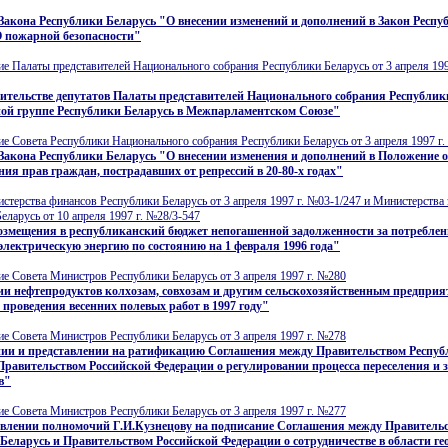
Закона Республики Беларусь "О внесении изменений и дополнений в Закон Респу
О пожарной безопасности"
е Палаты представителей Национального собрания Республики Беларусь от 3 апреля 199
ительстве депутатов Палаты представителей Национального собрания Республик
ой группе Республики Беларусь в Межпарламентском Союзе"
е Совета Республики Национального собрания Республики Беларусь от 3 апреля 1997 г.
Закона Республики Беларусь "О внесении изменения и дополнений в Положение 
ния прав граждан, пострадавших от репрессий в 20-80-х годах"
терства финансов Республики Беларусь от 3 апреля 1997 г. №03-1/247 и Министерства
еларусь от 10 апреля 1997 г. №28/3-547
змещения в республиканский бюджет непогашенной задолженности за потреблен
электрическую энергию по состоянию на 1 февраля 1996 года"
е Совета Министров Республики Беларусь от 3 апреля 1997 г. №280
и нефтепродуктов колхозам, совхозам и другим сельскохозяйственным предпри
 проведения весенних полевых работ в 1997 году"
е Совета Министров Республики Беларусь от 3 апреля 1997 г. №278
нии и представлении на ратификацию Соглашения между Правительством Респу
Правительством Российской Федерации о регулировании процесса переселения и 
в"
е Совета Министров Республики Беларусь от 3 апреля 1997 г. №277
авлении полномочий Г.И.Кузнецову на подписание Соглашения между Правитель
Беларусь и Правительством Российской Федерации о сотрудничестве в области гео