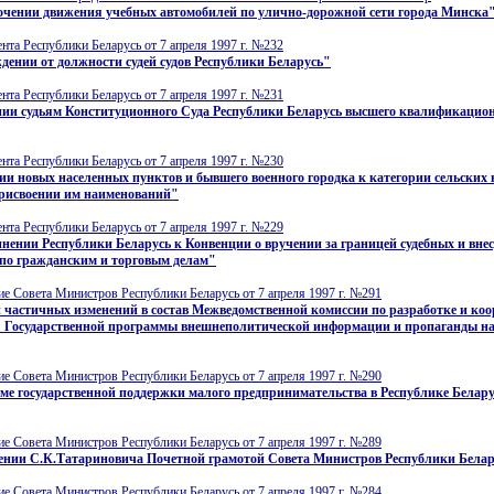
очении движения учебных автомобилей по улично-дорожной сети города Минска
нта Республики Беларусь от 7 апреля 1997 г. №232
дении от должности судей судов Республики Беларусь"
нта Республики Беларусь от 7 апреля 1997 г. №231
нии судьям Конституционного Суда Республики Беларусь высшего квалификацио
нта Республики Беларусь от 7 апреля 1997 г. №230
ии новых населенных пунктов и бывшего военного городка к категории сельских
присвоении им наименований"
нта Республики Беларусь от 7 апреля 1997 г. №229
нении Республики Беларусь к Конвенции о вручении за границей судебных и вне
 по гражданским и торговым делам"
е Совета Министров Республики Беларусь от 7 апреля 1997 г. №291
 частичных изменений в состав Межведомственной комиссии по разработке и ко
 Государственной программы внешнеполитической информации и пропаганды на
е Совета Министров Республики Беларусь от 7 апреля 1997 г. №290
е государственной поддержки малого предпринимательства в Республике Белару
е Совета Министров Республики Беларусь от 7 апреля 1997 г. №289
ении С.К.Татариновича Почетной грамотой Совета Министров Республики Бела
е Совета Министров Республики Беларусь от 7 апреля 1997 г. №284