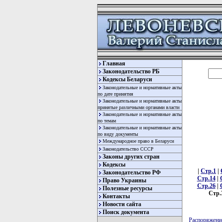
Главная
Законодательство РБ
Кодексы Беларуси
Законодательные и нормативные акты
по дате принятия
Законодательные и нормативные акты
принятые различными органами власти
Законодательные и нормативные акты
по темам
Законодательные и нормативные акты
по виду документы
Международное право в Беларуси
Законодательство СССР
Законы других стран
Кодексы
|
Стр.1
|
Законодательство РФ
Стр.14
|
Право Украины
Стр.26
|
Полезные ресурсы
Стр.
Контакты
Новости сайта
Поиск документа
Распоряжение