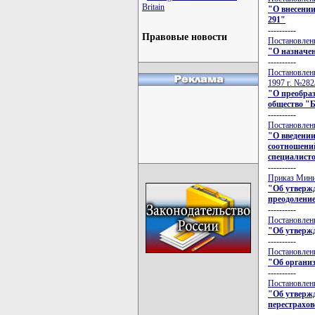
Britain
"О внесении
291"
----------
Правовые новости
Постановлени
"О назначен
----------
Постановлени
1997 г. №282
"О преобра
общество "
----------
Постановлени
"О введени
соотношени
специалист
----------
Приказ Минис
"Об утвержд
преодолени
----------
Постановлени
"Об утверж
----------
Постановлени
"Об организ
----------
Постановлени
"Об утверж
перестрахо
----------