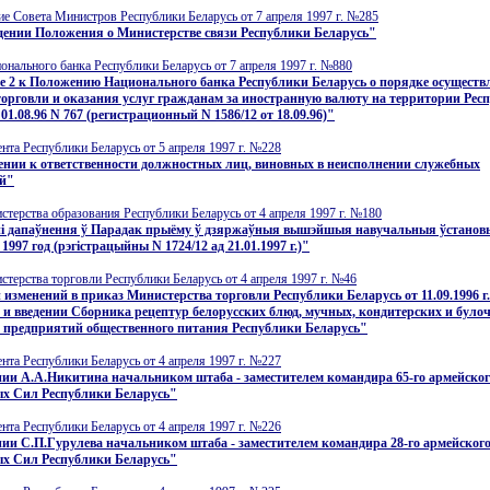
е Совета Министров Республики Беларусь от 7 апреля 1997 г. №285
дении Положения о Министерстве связи Республики Беларусь"
нального банка Республики Беларусь от 7 апреля 1997 г. №880
е 2 к Положению Национального банка Республики Беларусь о порядке осуществ
орговли и оказания услуг гражданам за иностранную валюту на территории Рес
01.08.96 N 767 (регистрационный N 1586/12 от 18.09.96)"
нта Республики Беларусь от 5 апреля 1997 г. №228
ении к ответственности должностных лиц, виновных в неисполнении служебных
ей"
терства образования Республики Беларусь от 4 апреля 1997 г. №180
нi дапаўнення ў Парадак прыёму ў дзяржаўныя вышэйшыя навучальныя ўстановы
1997 год (рэгiстрацыйны N 1724/12 ад 21.01.1997 г.)"
терства торговли Республики Беларусь от 4 апреля 1997 г. №46
 изменений в приказ Министерства торговли Республики Беларусь от 11.09.1996 г.
 и введении Сборника рецептур белорусских блюд, мучных, кондитерских и було
я предприятий общественного питания Республики Беларусь"
нта Республики Беларусь от 4 апреля 1997 г. №227
ии А.А.Никитина начальником штаба - заместителем командира 65-го армейског
х Сил Республики Беларусь"
нта Республики Беларусь от 4 апреля 1997 г. №226
ии С.П.Гурулева начальником штаба - заместителем командира 28-го армейског
х Сил Республики Беларусь"