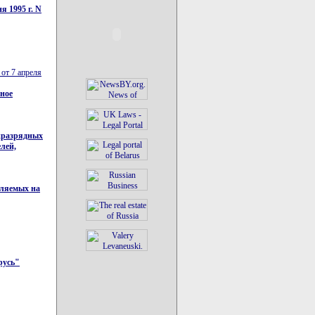
 1995 г. N
от 7 апреля
ное
жразрядных
лей,
вляемых на
русь"