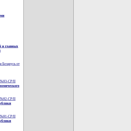
ами
й и главных
й
и Беларусь от
 №93-СР/II
ономического
 №92-СР/II
публики
 №91-СР/II
публики