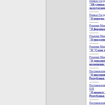
Приказ Госуд
"Об утверж
эксплуатац
----------
Приказ Госуд
"О порядке
----------
Решение Минс
"О формиро
----------
Решение Минс
"О продлен
----------
Решение Минс
"О "Схеме т
----------
Решение Минс
"О дополнен
возмещение
----------
Постановлени
"О внесении
Республики
----------
Постановлени
П/II
"О проекте 
Республики
----------
Постановлени