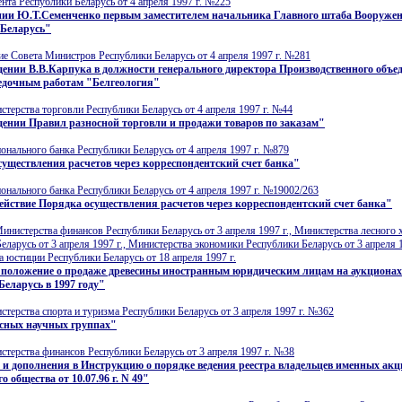
нта Республики Беларусь от 4 апреля 1997 г. №225
нии Ю.Т.Семенченко первым заместителем начальника Главного штаба Вооруже
 Беларусь"
е Совета Министров Республики Беларусь от 4 апреля 1997 г. №281
ении В.В.Карпука в должности генерального директора Производственного объе
ведочным работам "Белгеология"
терства торговли Республики Беларусь от 4 апреля 1997 г. №44
ении Правил разносной торговли и продажи товаров по заказам"
нального банка Республики Беларусь от 4 апреля 1997 г. №879
уществления расчетов через корреспондентский счет банка"
нального банка Республики Беларусь от 4 апреля 1997 г. №19002/263
действие Порядка осуществления расчетов через корреспондентский счет банка"
нистерства финансов Республики Беларусь от 3 апреля 1997 г., Министерства лесного 
еларусь от 3 апреля 1997 г., Министерства экономики Республики Беларусь от 3 апреля 1
 юстиции Республики Беларусь от 18 апреля 1997 г.
 положение о продаже древесины иностранным юридическим лицам на аукционах
Беларусь в 1997 году"
терства спорта и туризма Республики Беларусь от 3 апреля 1997 г. №362
сных научных группах"
терства финансов Республики Беларусь от 3 апреля 1997 г. №38
и дополнения в Инструкцию о порядке ведения реестра владельцев именных акц
 общества от 10.07.96 г. N 49"