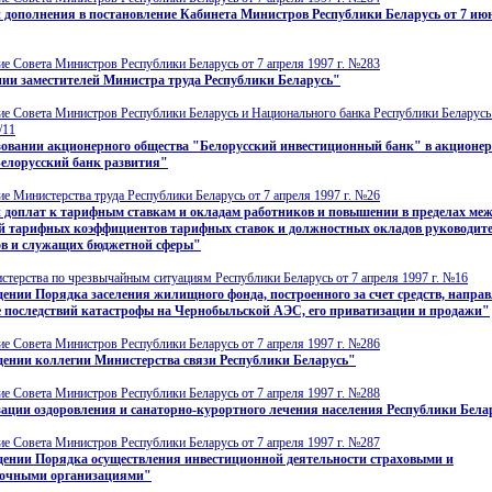
 дополнения в постановление Кабинета Министров Республики Беларусь от 7 июня
е Совета Министров Республики Беларусь от 7 апреля 1997 г. №283
ии заместителей Министра труда Республики Беларусь"
е Совета Министров Республики Беларусь и Национального банка Республики Беларусь 
/11
зовании акционерного общества "Белорусский инвестиционный банк" в акционер
Белорусский банк развития"
е Министерства труда Республики Беларусь от 7 апреля 1997 г. №26
и доплат к тарифным ставкам и окладам работников и повышении в пределах ме
й тарифных коэффициентов тарифных ставок и должностных окладов руководите
ов и служащих бюджетной сферы"
терства по чрезвычайным ситуациям Республики Беларусь от 7 апреля 1997 г. №16
ении Порядка заселения жилищного фонда, построенного за счет средств, напра
е последствий катастрофы на Чернобыльской АЭС, его приватизации и продажи"
е Совета Министров Республики Беларусь от 7 апреля 1997 г. №286
дении коллегии Министерства связи Республики Беларусь"
е Совета Министров Республики Беларусь от 7 апреля 1997 г. №288
ации оздоровления и санаторно-курортного лечения населения Республики Бела
е Совета Министров Республики Беларусь от 7 апреля 1997 г. №287
дении Порядка осуществления инвестиционной деятельности страховыми и
вочными организациями"