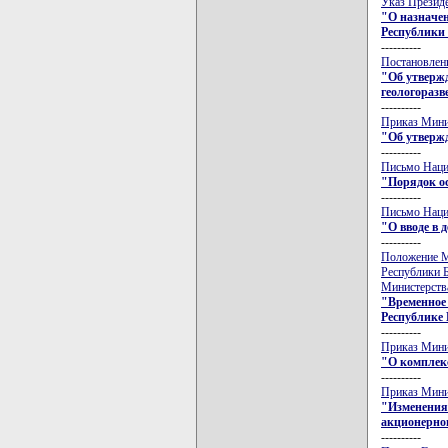
Указ Президе
"О назначе
Республики
----------
Постановлени
"Об утвержд
геологораз
----------
Приказ Минис
"Об утвержд
----------
Письмо Нацио
"Порядок ос
----------
Письмо Нацио
"О вводе в 
----------
Положение Ми
Республики Б
Министерства
"Временное
Республике 
----------
Приказ Минис
"О комплек
----------
Приказ Минис
"Изменения 
акционерного
----------