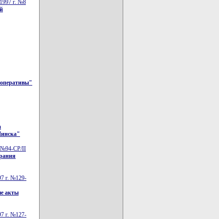
1997 г. №8
й
ооперативы"
а
Минска"
 №94-СР/II
брания
7 г. №129-
ые акты
7 г. №127-