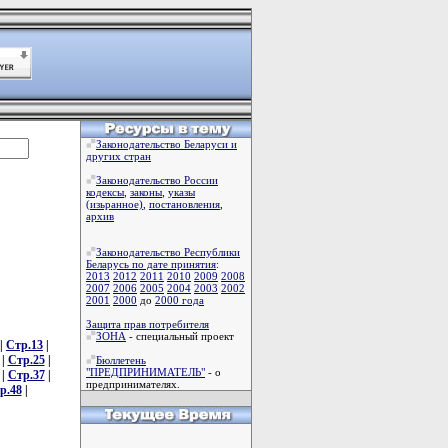
Законодательство Беларуси и
других стран
Законодательство России
кодексы
,
законы
,
указы
(изьранное)
,
постановления
,
архив
Законодательство Республики
Беларусь по дате принятия
:
2013
2012
2011
2010
2009
2008
2007
2006
2005
2004
2003
2002
2001
2000
до
2000 года
Защита прав потребителя
ЗОНА
- специальный проект
|
Стр.13
|
|
Стр.25
|
Бюллетень
"ПРЕДПРИНИМАТЕЛЬ"
- о
|
Стр.37
|
предпринимателях.
р.48
|