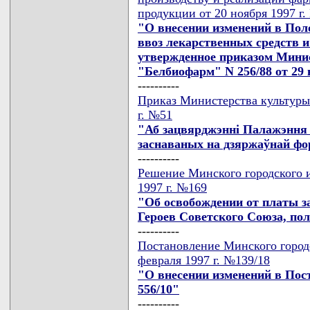
продукции от 20 ноября 1997 г.
"О внесении изменений в Пол
ввоз лекарственных средств 
утвержденное приказом Минис
"Белбиофарм" N 256/88 от 29 но
----------
Приказ Министерства культуры 
г. №51
"Аб зацвярджэннi Палажэння а
заснаваных на дзяржаўнай фо
----------
Решение Минского городского и
1997 г. №169
"Об освобождении от платы з
Героев Советского Союза, по
----------
Постановление Минского городс
февраля 1997 г. №139/18
"О внесении изменений в Пост
556/10"
----------