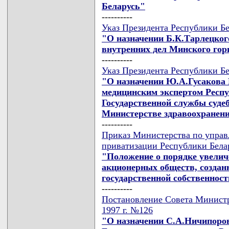
Беларусь"
----------
Указ Президента Республики Бе
"О назначении Б.К.Тарлецког
внутренних дел Минского го
----------
Указ Президента Республики Бе
"О назначении Ю.А.Гусакова 
медицинским экспертом Респу
Государственной службы суде
Министерстве здравоохранен
----------
Приказ Министерства по упра
приватизации Республики Белар
"Положение о порядке увелич
акционерных обществ, создан
государственной собственнос
----------
Постановление Совета Министр
1997 г. №126
"О назначении С.А.Ничипоров