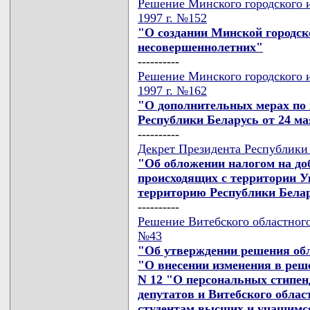
Решение Минского городского и
1997 г. №152
"О создании Минской городск
несовершеннолетних"
----------
Решение Минского городского и
1997 г. №162
"О дополнительных мерах по
Республики Беларусь от 24 мая
----------
Декрет Президента Республики 
"Об обложении налогом на до
происходящих с территории 
территорию Республики Бела
----------
Решение Витебского областного 
№43
"Об утверждении решения обли
"О внесении изменения в реше
N 12 "О персональных стипен
депутатов и Витебского облас
студентам высших и учащимс