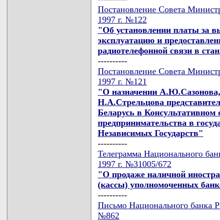
Постановление Совета Министр
1997 г. №122
"Об установлении платы за в
эксплуатацию и предоставлени
радиотелефонной связи в ста
----------
Постановление Совета Министр
1997 г. №121
"О назначении А.Ю.Сазонова,
Н.А.Стрельцова представите
Беларусь в Консультативном 
предпринимательства в госуд
Независимых Государств"
----------
Телеграмма Национального банк
1997 г. №31005/672
"О продаже наличной иностр
(кассы) уполномоченных бан
----------
Письмо Национального банка Ре
№862