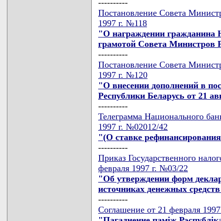
----------
Постановление Совета Министр
1997 г. №118
"О награждении гражданина 
грамотой Совета Министров 
----------
Постановление Совета Министр
1997 г. №120
"О внесении дополнений в по
Республики Беларусь от 21 авг
----------
Телеграмма Национального банк
1997 г. №02012/42
"(О ставке рефинансирования
----------
Приказ Государственного налог
февраля 1997 г. №03/22
"Об утверждении форм деклар
источниках денежных средств
----------
Соглашение от 21 февраля 1997 
"Пагадненне памiж Рэспублiка