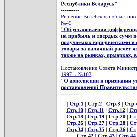
Республики Беларусь"
----------
Решение Витебского областного 
№45
"Об установлении дифференц
на прибыль и твердых сумм по
получаемых юридическими и 
товары за наличный расчет ч
также на рынках, ярмарках, 
----------
Постановление Совета Министр
1997 г. №107
"О дополнении и признании 
постановлений Правительств
----------
|
Стр.1
|
Стр.2
|
Стр.3
|
Стр.
Стр.10
|
Стр.11
|
Стр.12
|
Ст
Стр.18
|
Стр.19
|
Стр.20
|
Ст
Стр.26
|
Стр.27
|
Стр.28
|
Ст
Стр.34
|
Стр.35
|
Стр.36
|
Ст
Стр.42 |
Стр.43
|
Стр.44