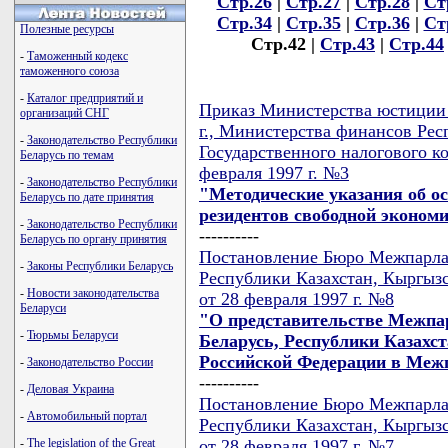
Стр.26
|
Стр.27
|
Стр.28
|
Ст
Стр.34
|
Стр.35
|
Стр.36
|
Ст
Полезные ресурсы
Стр.42 |
Стр.43
|
Стр.44
-
Таможенный кодекс
таможенного союза
-
Каталог предприятий и
Приказ Министерства юстиции 
организаций СНГ
г., Министерства финансов Респ
-
Законодательство Республики
Государственного налогового к
Беларусь по темам
февраля 1997 г. №3
-
Законодательство Республики
"Методические указания об о
Беларусь по дате принятия
резидентов свободной эконом
-
Законодательство Республики
----------
Беларусь по органу принятия
Постановление Бюро Межпарлам
-
Законы Республики Беларусь
Республики Казахстан, Кыргыз
-
Новости законодательства
от 28 февраля 1997 г. №8
Беларуси
"О представительстве Межпа
-
Тюрьмы Беларуси
Беларусь, Республики Казахс
Российской Федерации в Меж
-
Законодательство России
----------
-
Деловая Украина
Постановление Бюро Межпарлам
-
Автомобильный портал
Республики Казахстан, Кыргыз
от 28 февраля 1997 г. №7
-
The legislation of the Great