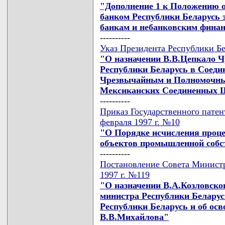
"Дополнение 1 к Положению 
банком Республики Беларусь 
банкам и небанковским финан
----------
Указ Президента Республики Бе
"О назначении В.В.Цепкало
Республики Беларусь в Соед
Чрезвычайным и Полномочны
Мексиканских Соединенных Ш
----------
Приказ Государственного патен
февраля 1997 г. №10
"О Порядке исчисления проц
объектов промышленной собс
----------
Постановление Совета Министр
1997 г. №119
"О назначении В.А.Козловско
министра Республики Белару
Республики Беларусь и об осв
В.В.Михайлова"