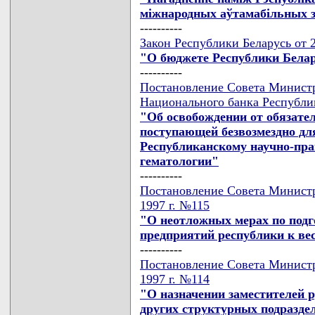
мiжнародных аўтамабiльных з
----------
Закон Республики Беларусь от 2
"О бюджете Республики Белар
----------
Постановление Совета Министр
Национального банка Республик
"Об освобождении от обязате
поступающей безвозмездно дл
Республиканскому научно-пра
гематологии"
----------
Постановление Совета Министр
1997 г. №115
"О неотложных мерах по подг
предприятий республики к ве
----------
Постановление Совета Министр
1997 г. №114
"О назначении заместителей р
других структурных подразд