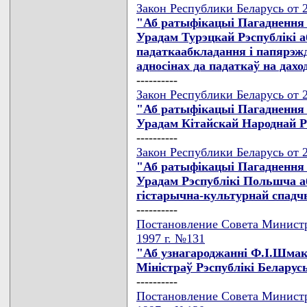
Закон Республики Беларусь от 2
"Аб ратыфiкацыi Пагаднення 
Урадам Турэцкай Рэспублiкi а
падаткаабкладання i папярэжд
адносiнах да падаткаў на дах
----------
Закон Республики Беларусь от 2
"Аб ратыфiкацыi Пагаднення 
Урадам Кiтайскай Народнай Рэ
----------
Закон Республики Беларусь от 2
"Аб ратыфiкацыi Пагаднення 
Урадам Рэспублiкi Польшча аб
гiстарычна-культурнай спад
----------
Постановление Совета Министр
1997 г. №131
"Аб узнагароджаннi Ф.I.Шмак
Мiнiстраў Рэспублiкi Беларус
----------
Постановление Совета Министр