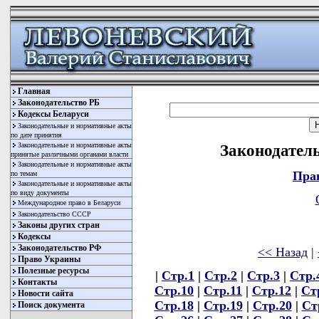
Главная
Законодательство РБ
Кодексы Беларуси
Законодательные и нормативные акты
по дате принятия
Законодательные и нормативные акты
Законодатель
принятые различными органами власти
Законодательные и нормативные акты
Пра
по темам
Законодательные и нормативные акты
по виду документы
Международное право в Беларуси
Законодательство СССР
Законы других стран
Кодексы
Законодательство РФ
<< Назад
|
Право Украины
Полезные ресурсы
|
Стр.1
|
Стр.2
|
Стр.3
|
Стр.
Контакты
Стр.10
|
Стр.11
|
Стр.12
|
Ст
Новости сайта
Стр.18
|
Стр.19
|
Стр.20
|
Ст
Поиск документа