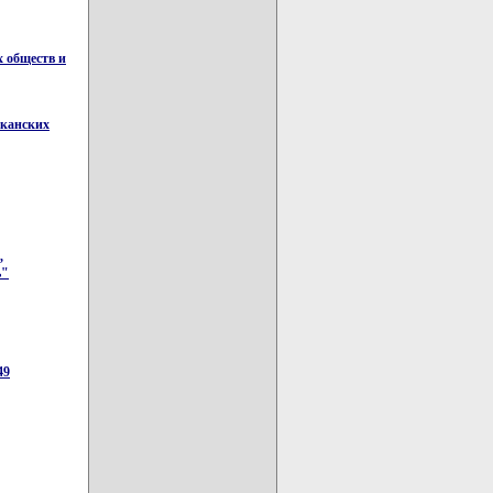
х обществ и
иканских
,
ь"
49