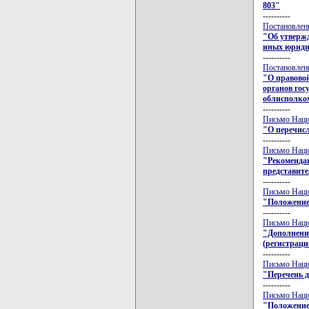
803"
----------
Постановлени
"Об утвержд
иных юриди
----------
Постановлени
"О правовой
органов гос
облисполко
----------
Письмо Нацио
"О перечис
----------
Письмо Нацио
"Рекомендац
представите
----------
Письмо Нацио
"Положение
----------
Письмо Нацио
"Дополнение
(регистрацио
----------
Письмо Нацио
"Перечень 
----------
Письмо Нацио
"Положение