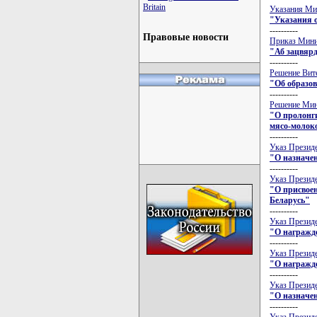
Britain
Указания Мин
"Указания о
----------
Правовые новости
Приказ Минис
"Аб зацвярд
----------
Решение Вите
"Об образов
----------
Решение Минс
"О пролонг
мясо-молок
----------
Указ Президе
"О назначен
----------
Указ Президе
"О присвое
Беларусь"
----------
Указ Президе
"О награжд
----------
Указ Президе
"О награжде
----------
Указ Президе
"О назначен
----------
Указ Президе