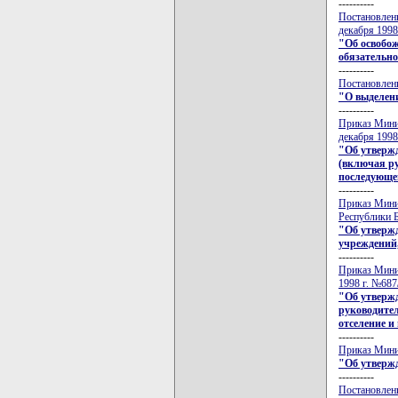
----------
Постановлени
декабря 1998
"Об освобож
обязательн
----------
Постановлени
"О выделени
----------
Приказ Минис
декабря 1998
"Об утверж
(включая ру
последующе
----------
Приказ Минис
Республики Б
"Об утверж
учреждений,
----------
Приказ Минис
1998 г. №687
"Об утверж
руководител
отселение и
----------
Приказ Минис
"Об утвержд
----------
Постановлени