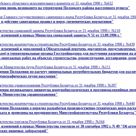
бского областного исполнительного комитета от 31 декабря 1998 г. №632
ции вновь возникшего на территории Полоцкого района населенного пункта"
е Главного государственного санитарного врача Республики Беларусь от 31 декабря 199
 в действие санитарных правил и норм, гигиенических нормативов"
терства социальной защиты Республики Беларусь от 31 декабря 1998 г. №110
 изменений в приказ Министра социальной защиты N 51 от 13.09.1996 г."
терства архитектуры и строительства Республики Беларусь от 31 декабря 1998 г. №439
 изменений и дополнений в Обязательный перечень документов, представляемых
ом) в территориальные органы Госстройнадзора для получения разрешения на 
-монтажных работ на объектах строительства, реконструкции, реставрации, рем
е Министерства труда Республики Беларусь от 31 декабря 1998 г. №111
дении Положения по расчету минимальных потребительских бюджетов для разл
демографических групп населения"
терства здравоохранения Республики Беларусь от 31 декабря 1998 г. №397
дении неснижаемого минимума иммунобиологических и противомалярийных преп
х Министерства здравоохранения"
терства архитектуры и строительства Республики Беларусь от 31 декабря 1998 г. №440
ении Положения о порядке разработки производственно-технических норм расхо
ката и древесины на предприятиях Минстройархитектуры Республики Беларусь
терства торговли Республики Беларусь от 31 декабря 1998 г. №164
 изменений в приказ Министерства торговли от 30 сентября 1992 г. N 49 "Об атт
еских пищевых лабораторий"