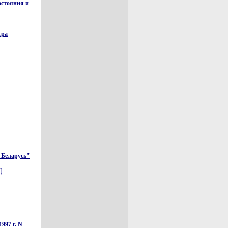
остояния и
тра
 Беларусь"
Ц
997 г. N