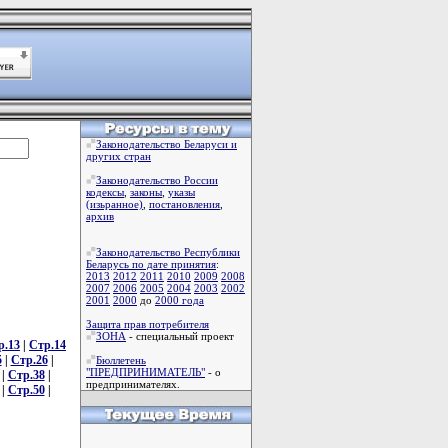
Законодательство Беларуси и
других стран
Законодательство России
кодексы
,
законы
,
указы
(изьранное)
,
постановления
,
архив
Законодательство Республики
Беларусь по дате принятия
:
2013
2012
2011
2010
2009
2008
2007
2006
2005
2004
2003
2002
2001
2000
до
2000 года
Защита прав потребителя
ЗОНА
- специальный проект
р.13
|
Стр.14
5
|
Стр.26
|
Бюллетень
"ПРЕДПРИНИМАТЕЛЬ"
- о
|
Стр.38
|
предпринимателях.
|
Стр.50
|