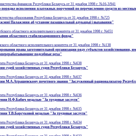
истерства финансов Республики Беларусь от 31 декабря 1998 г. №16-3/941
 порядке исполнения платежных поручений по перечислению средств из местны
терства образования Республики Беларусь от 31 декабря 1998 г. №725
жэннi Палажэння аб установе пазашкольнай адукацыi i выхавання"
бского областного исполнительного комитета от 31 декабря 1998 г. №651
ании областного стабилизационного фонда"
кого областного исполнительного комитета от 31 декабря 1998 г. №138
ировании права заготовительной организации ряду субъектов хозяйствования, 
оперерабатывающие подсобные цеха"
нта Республики Беларусь от 31 декабря 1998 г. №638
ии судей хозяйственных судов Республики Беларусь"
нта Республики Беларусь от 31 декабря 1998 г. №637
нии М.А.Атрашевскому почетного звания "Заслуженный рационализатор Респуб
нта Республики Беларусь от 31 декабря 1998 г. №636
ении Н.Ф.Бабич медалью "За трудовые заслуги"
нта Республики Беларусь от 31 декабря 1998 г. №635
нии Т.В.Барсуковой медалью "За трудовые заслуги"
нта Республики Беларусь от 31 декабря 1998 г. №634
ии судей хозяйственных судов Республики Беларусь"
нта Республики Беларусь от 31 декабря 1998 г. №633