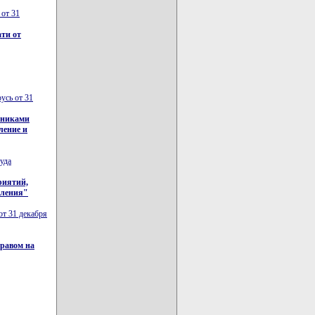
 от 31
ти от
усь от 31
тниками
ление и
уда
риятий,
еления"
от 31 декабря
правом на