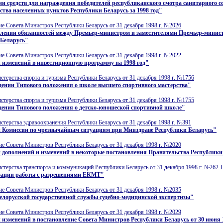
и средств для награждения победителей республиканского смотра санитарного с
ства населенных пунктов Республики Беларусь за 1998 год"
е Совета Министров Республики Беларусь от 31 декабря 1998 г. №2026
елении обязанностей между Премьер-министром и заместителями Премьер-минис
 Беларусь"
е Совета Министров Республики Беларусь от 31 декабря 1998 г. №2022
 изменений в инвестиционную программу на 1998 год"
терства спорта и туризма Республики Беларусь от 31 декабря 1998 г. №1756
дении Типового положения о школе высшего спортивного мастерства"
терства спорта и туризма Республики Беларусь от 31 декабря 1998 г. №1755
дении Типового положения о детско-юношеской спортивной школе"
терства здравоохранения Республики Беларусь от 31 декабря 1998 г. №391
и Комиссии по чрезвычайным ситуациям при Минздраве Республики Беларусь"
е Совета Министров Республики Беларусь от 31 декабря 1998 г. №2020
 дополнений и изменений в некоторые постановления Правительства Республики
терства транспорта и коммуникаций Республики Беларусь от 31 декабря 1998 г. №262-
зации работы с разрешениями ЕКМТ"
е Совета Министров Республики Беларусь от 31 декабря 1998 г. №2035
лорусской государственной службы судебно-медицинской экспертизы"
е Совета Министров Республики Беларусь от 31 декабря 1998 г. №2029
 изменений в постановление Совета Министров Республики Беларусь от 30 июня 1