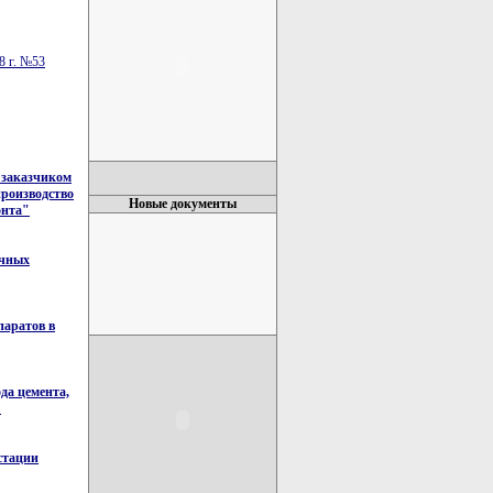
8 г. №53
 заказчиком
производство
Новые документы
онта"
ичных
аратов в
да цемента,
"
естации