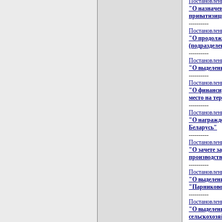
Постановлени
"О назначе
приватизиц
----------
Постановлени
"О продолжи
(подразделе
----------
Постановлени
"О выделен
----------
Постановлени
"О финанси
место на те
----------
Постановлени
"О награжд
Беларусь"
----------
Постановлени
"О зачете з
производст
----------
Постановлени
"О выделен
"Парниково
----------
Постановлени
"О выделени
сельскохозя