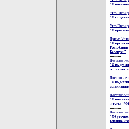
"О назначен
----------
Указ Президе
"О создании
----------
Указ Президе
"О присвое
----------
Приказ Минис
"О предоста
Республики 
Беларусь"
----------
Постановлени
"О выделени
сельскохозя
----------
Постановлени
"О выделени
организаци
----------
Постановлени
"О внесении
августа 1996
----------
Постановлени
"Об уточнен
топлива и э
----------