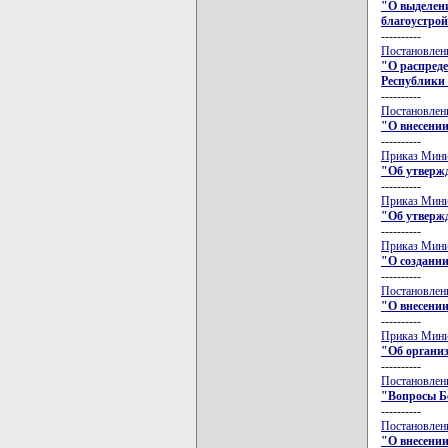
"О выделени
благоустрой
----------
Постановлени
"О распред
Республики
----------
Постановлени
"О внесении
----------
Приказ Минис
"Об утверж
----------
Приказ Минис
"Об утверж
----------
Приказ Минис
"О создани
----------
Постановлени
"О внесении
----------
Приказ Минис
"Об органи
----------
Постановлени
"Вопросы Бе
----------
Постановлени
"О внесении