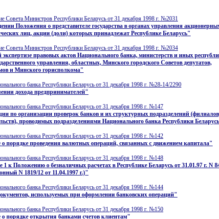
е Совета Министров Республики Беларусь от 31 декабря 1998 г. №2031
ении Положения о представителе государства в органах управления акционерны
ческих лиц, акции (доли) которых принадлежат Республике Беларусь"
е Совета Министров Республики Беларусь от 31 декабря 1998 г. №2034
 экспертизе правовых актов Национального банка, министерств и иных республ
ударственного управления, областных, Минского городского Советов депутатов,
мов и Минского горисполкома"
нального банка Республики Беларусь от 31 декабря 1998 г. №28-14/2290
лении дохода предпринимателей"
нального банка Республики Беларусь от 31 декабря 1998 г. №147
ии по организации проверок банков и их структурных подразделений (филиалов
льств), проводимых подразделениями Национального банка Республики Беларус
нального банка Республики Беларусь от 31 декабря 1998 г. №142
 о порядке проведения валютных операций, связанных с движением капитала"
нального банка Республики Беларусь от 31 декабря 1998 г. №148
 1 к Положению о безналичных расчетах в Республике Беларусь от 31.01.97 г. N 8
нный N 1819/12 от 11.04.1997 г.)"
нального банка Республики Беларусь от 31 декабря 1998 г. №144
документов, используемых при оформлении банковских операций"
нального банка Республики Беларусь от 31 декабря 1998 г. №150
 о порядке открытия банками счетов клиентам"