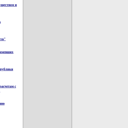
уществом и
в
ств"
 имевших
спублики
расчетам с
"
тию