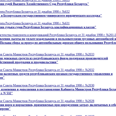
ии судей Высшего Хозяйственного Суда Республики Беларусь"
нта Республики Беларусь от 31 декабря 1998 г. №632
 в Белорусском государственном университете юридического колледжа"
нта Республики Беларусь от 31 декабря 1998 г. №631
нии судьям судов Республики Беларусь квалификационных классов"
терства транспорта и коммуникаций Республики Беларусь от 31 декабря 1998 г. №261-
влении льготы по уплате владельцами и пользователями грузовых автомобилей и
Польша сбора за проезд по автомобильным дорогам общего пользования Республ
е Совета Министров Республики Беларусь от 31 декабря 1998 г. №2033
и денежных средств из республиканского фонда поддержки производителей
йственной продукции и продовольствия"
е Совета Министров Республики Беларусь от 31 декабря 1998 г. №2032
и валютных средств республиканским органам государственного управления и
ям"
е Совета Министров Республики Беларусь от 31 декабря 1998 г. №2030
 изменения и дополнения в постановление Кабинета Министров Республики Бела
 г. N 532"
е Совета Министров Республики Беларусь от 31 декабря 1998 г. №2028
ии норм и нормативов, применяемых при определении затрат, включаемых в себ
нергии"