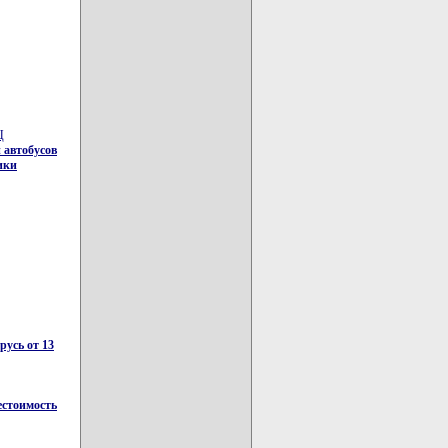
Ц
 автобусов
ики
русь от 13
естоимость