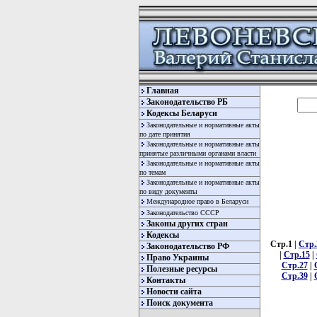
Главная
Законодательство РБ
Кодексы Беларуси
Законодательные и нормативные акты
по дате принятия
Законодательные и нормативные акты
принятые различными органами власти
Законодательные и нормативные акты
по темам
Законодательные и нормативные акты
по виду документы
Международное право в Беларуси
Законодательство СССР
Законы других стран
Кодексы
Стр.1 |
Стр.
Законодательство РФ
|
Стр.15
|
Право Украины
Стр.27
|
Полезные ресурсы
Стр.39
|
Контакты
Новости сайта
Поиск документа