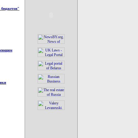
х бюджетов"
имеющим
лики