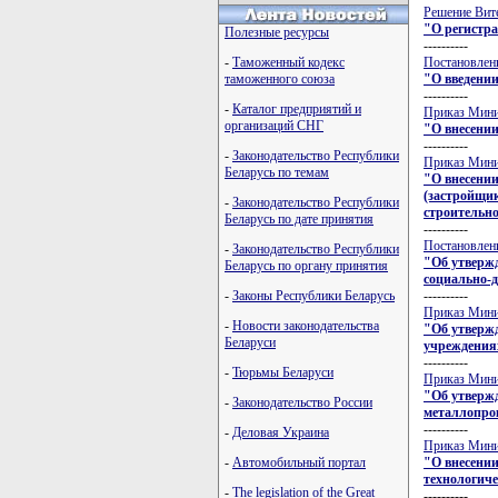
Решение Вите
"О регистра
Полезные ресурсы
----------
Постановлени
-
Таможенный кодекс
"О введении
таможенного союза
----------
-
Каталог предприятий и
Приказ Минис
организаций СНГ
"О внесении
----------
-
Законодательство Республики
Приказ Минис
Беларусь по темам
"О внесении
(застройщик
-
Законодательство Республики
строительно
Беларусь по дате принятия
----------
Постановлени
-
Законодательство Республики
"Об утверж
Беларусь по органу принятия
социально-
----------
-
Законы Республики Беларусь
Приказ Минис
-
Новости законодательства
"Об утверж
Беларуси
учреждения
----------
-
Тюрьмы Беларуси
Приказ Минис
"Об утвержд
-
Законодательство России
металлопро
----------
-
Деловая Украина
Приказ Минис
"О внесении
-
Автомобильный портал
технологич
-
The legislation of the Great
----------