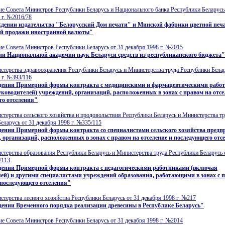
е Совета Министров Республики Беларусь и Национального банка Республики Беларусь
 г. №2016/78
дении издательства "Белорусский Дом печати" и Минской фабрики цветной печа
ой продажи иностранной валюты"
е Совета Министров Республики Беларусь от 31 декабря 1998 г. №2015
и Национальной академии наук Беларуси средств из республиканского бюджета"
терства здравоохранения Республики Беларусь и Министерства труда Республики Белар
 г. №393/116
дении Примерной формы контракта с медицинскими и фармацевтическими рабо
ководителей) учреждений, организаций, расположенных в зонах с правом на отсе
го отселения"
терства сельского хозяйства и продовольствия Республики Беларусь и Министерства тр
еларусь от 31 декабря 1998 г. №335/115
дении Примерной формы контракта со специалистами сельского хозяйства предп
 организаций, расположенных в зонах с правом на отселение и последующего отс
терства образования Республики Беларусь и Министерства труда Республики Беларусь 
/113
дении Примерной формы контракта с педагогическими работниками (включая
ей) и другими специалистами учреждений образования, работающими в зонах с 
 последующего отселения"
терства лесного хозяйства Республики Беларусь от 31 декабря 1998 г. №217
ении Временного порядка реализации древесины в Республике Беларусь"
е Совета Министров Республики Беларусь от 31 декабря 1998 г. №2014