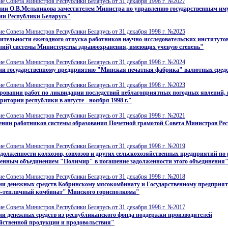
е Совета Министров Республики Беларусь от 31 декабря 1998 г. №2027
нии О.В.Мельникова заместителем Министра по управлению государственным им
ии Республики Беларусь"
е Совета Министров Республики Беларусь от 31 декабря 1998 г. №2025
тельности ежегодного отпуска работников научно-исследовательских институто
ний) системы Министерства здравоохранения, имеющих ученую степень"
е Совета Министров Республики Беларусь от 31 декабря 1998 г. №2024
ии государственному предприятию "Минская печатная фабрика" валютных сред
е Совета Министров Республики Беларусь от 31 декабря 1998 г. №2023
ровании работ по ликвидации последствий неблагоприятных погодных явлений,
рритории республики в августе - ноября 1998 г."
е Совета Министров Республики Беларусь от 31 декабря 1998 г. №2021
ении работников системы образования Почетной грамотой Совета Министров Ре
е Совета Министров Республики Беларусь от 31 декабря 1998 г. №2019
адолженности колхозов, совхозов и других сельскохозяйственных предприятий по 
венным объединением "Полимир" в погашение задолженности этого объединения
е Совета Министров Республики Беларусь от 31 декабря 1998 г. №2018
ии денежных средств Кобринскому мясокомбинату и Государственному предприя
-тепличный комбинат" Минского горисполкома"
е Совета Министров Республики Беларусь от 31 декабря 1998 г. №2017
и денежных средств из республиканского фонда поддержки производителей
йственной продукции и продовольствия"