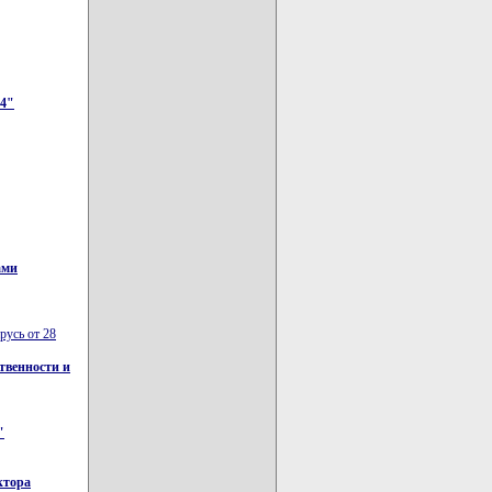
14"
ами
русь от 28
твенности и
"
ктора