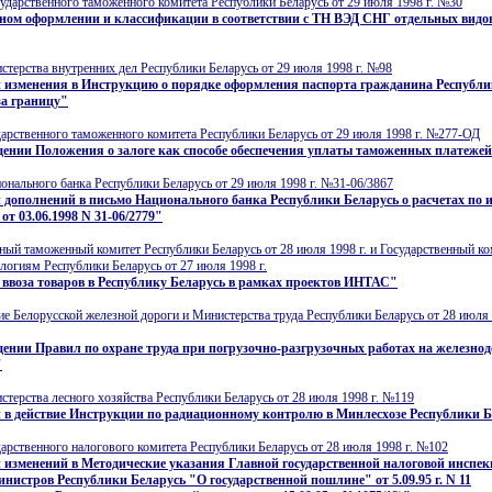
ударственного таможенного комитета Республики Беларусь от 29 июля 1998 г. №30
ном оформлении и классификации в соответствии с ТН ВЭД СНГ отдельных видо
терства внутренних дел Республики Беларусь от 29 июля 1998 г. №98
и изменения в Инструкцию о порядке оформления паспорта гражданина Республи
за границу"
арственного таможенного комитета Республики Беларусь от 29 июля 1998 г. №277-ОД
ении Положения о залоге как способе обеспечения уплаты таможенных платеже
нального банка Республики Беларусь от 29 июля 1998 г. №31-06/3867
 дополнений в письмо Национального банка Республики Беларусь о расчетах по
от 03.06.1998 N 31-06/2779"
ный таможенный комитет Республики Беларусь от 28 июля 1998 г. и Государственный ко
ологиям Республики Беларусь от 27 июля 1998 г.
ввоза товаров в Республику Беларусь в рамках проектов ИНТАС"
е Белорусской железной дороги и Министерства труда Республики Беларусь от 28 июля 
ении Правил по охране труда при погрузочно-разгрузочных работах на железно
"
терства лесного хозяйства Республики Беларусь от 28 июля 1998 г. №119
 в действие Инструкции по радиационному контролю в Минлесхозе Республики 
арственного налогового комитета Республики Беларусь от 28 июля 1998 г. №102
 изменений в Методические указания Главной государственной налоговой инспе
нистров Республики Беларусь "О государственной пошлине" от 5.09.95 г. N 11