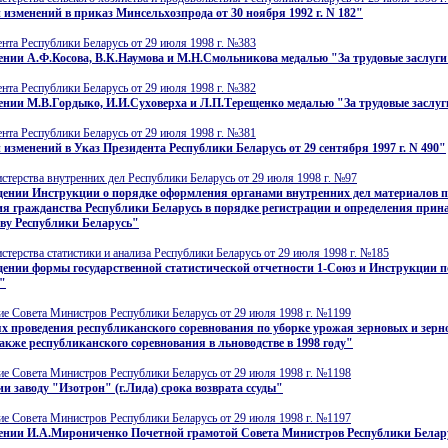
 изменений в приказ Минсельхозпрода от 30 ноября 1992 г. N 182"
нта Республики Беларусь от 29 июля 1998 г. №383
нии А.Ф.Косова, В.К.Наумова и М.Н.Смольникова медалью "За трудовые заслуги
нта Республики Беларусь от 29 июля 1998 г. №382
нии М.В.Гордыко, И.И.Суховерха и Л.П.Терещенко медалью "За трудовые заслуг
нта Республики Беларусь от 29 июля 1998 г. №381
 изменений в Указ Президента Республики Беларусь от 29 сентября 1997 г. N 490"
терства внутренних дел Республики Беларусь от 29 июля 1998 г. №97
дении Инструкции о порядке оформления органами внутренних дел материалов п
я гражданства Республики Беларусь в порядке регистрации и определения прин
ву Республики Беларусь"
терства статистики и анализа Республики Беларусь от 29 июля 1998 г. №185
ении формы государственной статистической отчетности 1-Союз и Инструкции п
"
е Совета Министров Республики Беларусь от 29 июля 1998 г. №1199
х проведения республиканского соревнования по уборке урожая зерновых и зер
также республиканского соревнования в льноводстве в 1998 году"
е Совета Министров Республики Беларусь от 29 июля 1998 г. №1198
и заводу "Изотрон" (г.Лида) срока возврата ссуды"
е Совета Министров Республики Беларусь от 29 июля 1998 г. №1197
ении И.А.Мирониченко Почетной грамотой Совета Министров Республики Белар