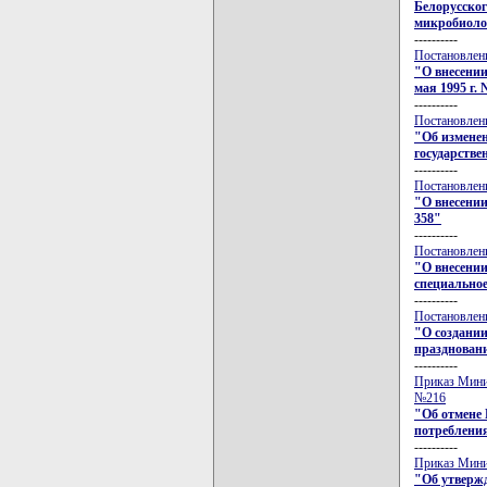
Белорусског
микробиоло
----------
Постановлени
"О внесении
мая 1995 г. 
----------
Постановлени
"Об измене
государств
----------
Постановлени
"О внесении
358"
----------
Постановлени
"О внесении
специальное
----------
Постановлени
"О создании
празднован
----------
Приказ Минис
№216
"Об отмене 
потреблени
----------
Приказ Минис
"Об утвержд