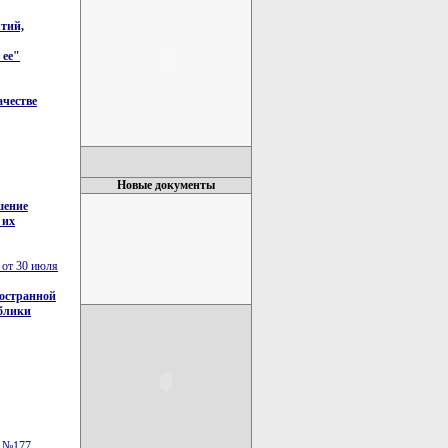
тий,
 ее"
ачестве
Новые документы
шение
 их
 от 30 июля
ностранной
ублики
. №177