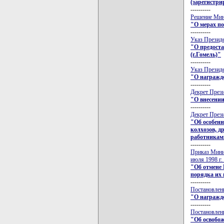
(зарегистрир
----------
Решение Минс
"О мерах по
----------
Указ Президе
"О предоста
(г.Гомель)"
----------
Указ Президе
"О награжд
----------
Декрет Прези
"О внесении
----------
Декрет Прези
"Об особенн
колхозов, д
работникам
----------
Приказ Мини
июля 1998 г
"Об отмене 
порядка их
----------
Постановлени
"О награжд
----------
Постановлени
"Об освобож