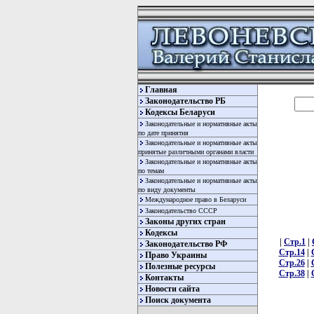
Главная
Законодательство РБ
Кодексы Беларуси
Законодательные и нормативные акты
по дате принятия
Законодательные и нормативные акты
принятые различными органами власти
Законодательные и нормативные акты
по темам
Законодательные и нормативные акты
по виду документы
Международное право в Беларуси
Законодательство СССР
Законы других стран
Кодексы
|
Стр.1
|
Законодательство РФ
Стр.14
|
Право Украины
Стр.26
|
Полезные ресурсы
Стр.38
|
Контакты
Новости сайта
Поиск документа