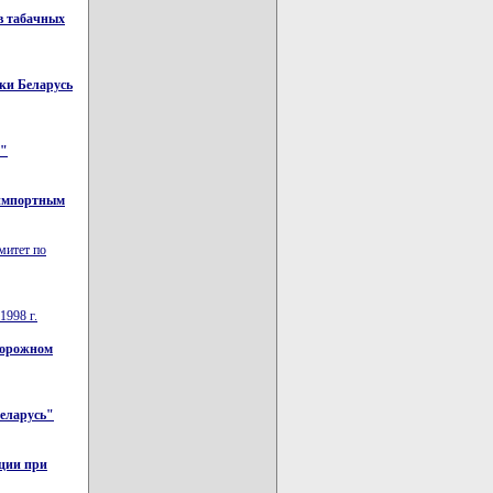
в табачных
ки Беларусь
й"
 импортным
митет по
1998 г.
дорожном
Беларусь"
кции при