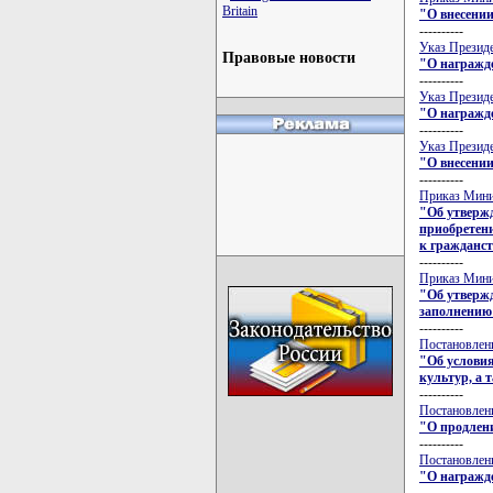
Britain
"О внесении
----------
Указ Президе
Правовые новости
"О награжде
----------
Указ Президе
"О награжде
----------
Указ Президе
"О внесении
----------
Приказ Минис
"Об утверж
приобретени
к гражданст
----------
Приказ Минис
"Об утвержд
заполнению
----------
Постановлени
"Об условия
культур, а 
----------
Постановлени
"О продлени
----------
Постановлени
"О награжд
----------