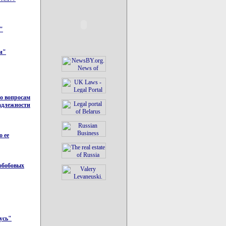
"
и"
о вопросам
адлежности
о ее
нобобовых
усь"