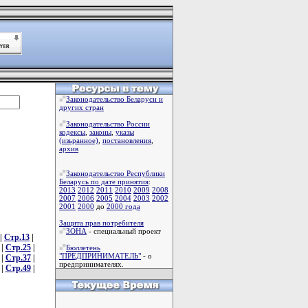
Законодательство Беларуси и
других стран
Законодательство России
кодексы
,
законы
,
указы
(изьранное)
,
постановления
,
архив
Законодательство Республики
Беларусь по дате принятия
:
2013
2012
2011
2010
2009
2008
2007
2006
2005
2004
2003
2002
2001
2000
до
2000 года
Защита прав потребителя
ЗОНА
- специальный проект
|
Стр.13
|
|
Стр.25
|
Бюллетень
"ПРЕДПРИНИМАТЕЛЬ"
- о
|
Стр.37
|
предпринимателях.
|
Стр.49
|