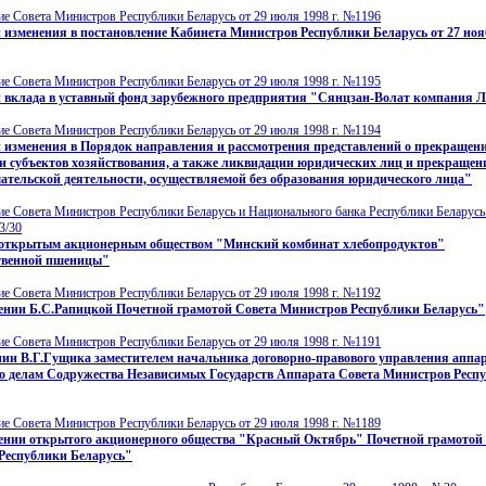
е Совета Министров Республики Беларусь от 29 июля 1998 г. №1196
 изменения в постановление Кабинета Министров Республики Беларусь от 27 нояб
е Совета Министров Республики Беларусь от 29 июля 1998 г. №1195
и вклада в уставный фонд зарубежного предприятия "Сянцзан-Волат компания 
е Совета Министров Республики Беларусь от 29 июля 1998 г. №1194
и изменения в Порядок направления и рассмотрения представлений о прекращен
и субъектов хозяйствования, а также ликвидации юридических лиц и прекращен
тельской деятельности, осуществляемой без образования юридического лица"
е Совета Министров Республики Беларусь и Национального банка Республики Беларусь
3/30
 открытым акционерным обществом "Минский комбинат хлебопродуктов"
твенной пшеницы"
е Совета Министров Республики Беларусь от 29 июля 1998 г. №1192
ении Б.С.Рапицкой Почетной грамотой Совета Министров Республики Беларусь"
е Совета Министров Республики Беларусь от 29 июля 1998 г. №1191
ии В.Г.Гущика заместителем начальника договорно-правового управления аппа
о делам Содружества Независимых Государств Аппарата Совета Министров Респ
е Совета Министров Республики Беларусь от 29 июля 1998 г. №1189
ении открытого акционерного общества "Красный Октябрь" Почетной грамотой
Республики Беларусь"