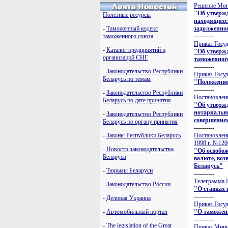
Решение Моги
"Об утвержд
Полезные ресурсы
находящихся
задолженнос
-
Таможенный кодекс
----------
таможенного союза
Приказ Госуд
-
Каталог предприятий и
"Об утвержд
организаций СНГ
таможенног
----------
-
Законодательство Республики
Приказ Госуд
Беларусь по темам
"Положение
----------
-
Законодательство Республики
Постановлени
Беларусь по дате принятия
"Об утвержд
нотариальны
-
Законодательство Республики
совершение
Беларусь по органу принятия
----------
Постановлени
-
Законы Республики Беларусь
1998 г. №120
-
Новости законодательства
"Об освобож
Беларуси
валюте, воз
Беларусь"
-
Тюрьмы Беларуси
----------
Телеграмма Н
-
Законодательство России
"О ставках 
----------
-
Деловая Украина
Приказ Госуд
"О таможен
-
Автомобильный портал
----------
-
The legislation of the Great
Приказ Минис