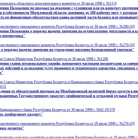
левского областного исполнительного комитета от 30 июля 1998 г. №13-9
ении Положения по продаже на аукционе с условиями или по конкурсу предприя
 в собственности Могилевской области, имеющих до 100 рабочих мест, у которых
ть по финансовым обязательствам равна активной части баланса или превышает
арственного таможенного комитета Республики Беларусь от 30 июля 1998 г. №280-ОД
ении Положения о порядке выдачи лицензии на осуществление деятельности в к
о перевозчика"
арственного таможенного комитета Республики Беларусь от 30 июля 1998 г. №279-ОД
 о порядке выдачи лицензии на учреждение магазина беспошлинной торговли"
е Совета Министров Республики Беларусь от 30 июля 1998 г. №1206
ении ставок нотариального тарифа, взимаемого частными нотариусами за совер
х действий и за оказание услуг правового и технического характера, связанных с
м"
е Совета Министров Республики Беларусь и Национального банка Республики Беларусь
0/31
дении от обязательной продажи на Межбанковской валютной бирже средств в и
вращенных Государственному оркестру симфонической и эстрадной музыки Респ
ационального банка Республики Беларусь от 30 июля 1998 г. №02-19/378
по ломбардному кредиту"
арственного таможенного комитета Республики Беларусь от 29 июля 1998 г. №276-ОД
ном досмотре"
терства сельского хозяйства и продовольствия Республики Беларусь от 29 июля 1998 г