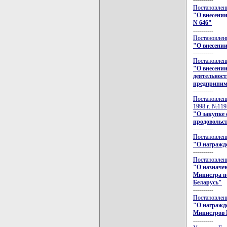
Постановлени
"О внесении
N 646"
----------
Постановлени
"О внесени
----------
Постановлени
"О внесени
деятельност
предпринима
----------
Постановлени
1998 г. №119
"О закупке
продовольс
----------
Постановлени
"О награжд
----------
Постановлени
"О назначен
Министра п
Беларусь"
----------
Постановлени
"О награжд
Министров 
----------