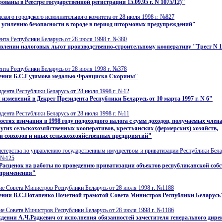
ованы в Реестре государственной регистрации 15.09.95 г. N 1075/12)"
кого городского исполнительного комитета от 28 июля 1998 г. №827
 усилению безопасности в городе в период штормовых предупреждений"
нта Республики Беларусь от 28 июля 1998 г. №380
влении налоговых льгот производственно-строительному кооперативу "Трест N 
нта Республики Беларусь от 28 июля 1998 г. №378
ении Б.С.Гудимова медалью Франциска Скорины"
дента Республики Беларусь от 28 июля 1998 г. №12
 изменений в Декрет Президента Республики Беларусь от 10 марта 1997 г. N 6"
дента Республики Беларусь от 28 июля 1998 г. №11
остях взимания в 1998 году подоходного налога с сумм доходов, получаемых член
ругих сельскохозяйственных кооперативов, крестьянских (фермерских) хозяйств,
и совхозов и иных сельскохозяйственных предприятий"
стерства по управлению государственным имуществом и приватизации Республики Бела
. №125
Расценок на работы по проведению приватизации объектов республиканской собс
 применения"
е Совета Министров Республики Беларусь от 28 июля 1998 г. №1188
ении В.С.Потапенко Почетной грамотой Совета Министров Республики Беларусь
е Совета Министров Республики Беларусь от 28 июля 1998 г. №1186
дении А.Ч.Радкевич от исполнения обязанностей заместителя генерального дире