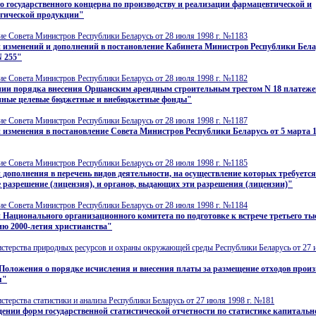
о государственного концерна по производству и реализации фармацевтической и
гической продукции"
е Совета Министров Республики Беларусь от 28 июля 1998 г. №1183
 изменений и дополнений в постановление Кабинета Министров Республики Бела
N 255"
е Совета Министров Республики Беларусь от 28 июля 1998 г. №1182
нии порядка внесения Оршанским арендным строительным трестом N 18 платежей
енные целевые бюджетные и внебюджетные фонды"
е Совета Министров Республики Беларусь от 28 июля 1998 г. №1187
 изменения в постановление Совета Министров Республики Беларусь от 5 марта 1
е Совета Министров Республики Беларусь от 28 июля 1998 г. №1185
 дополнения в перечень видов деятельности, на осуществление которых требуется
 разрешение (лицензия), и органов, выдающих эти разрешения (лицензии)"
е Совета Министров Республики Беларусь от 28 июля 1998 г. №1184
 Национального организационного комитета по подготовке к встрече третьего ты
ию 2000-летия христианства"
терства природных ресурсов и охраны окружающей среды Республики Беларусь от 27 и
Положения о порядке исчисления и внесения платы за размещение отходов произ
я"
терства статистики и анализа Республики Беларусь от 27 июля 1998 г. №181
ении форм государственной статистической отчетности по статистике капитальн