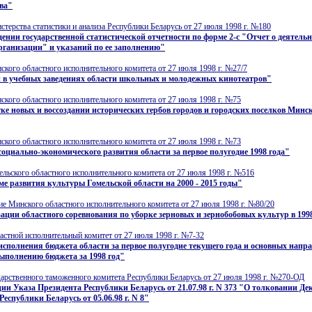
ва"
терства статистики и анализа Республики Беларусь от 27 июля 1998 г. №180
ении государственной статистической отчетности по форме 2-с "Отчет о деятель
рганизации" и указаний по ее заполнению"
кого областного исполнительного комитета от 27 июля 1998 г. №27/7
и в учебных заведениях области школьных и молодежных кинотеатров"
кого областного исполнительного комитета от 27 июля 1998 г. №75
ке новых и воссоздании исторических гербов городов и городских поселков Минс
кого областного исполнительного комитета от 27 июля 1998 г. №73
социально-экономического развития области за первое полугодие 1998 года"
льского областного исполнительного комитета от 27 июля 1998 г. №516
е развития культуры Гомельской области на 2000 - 2015 годы"
е Минского областного исполнительного комитета от 27 июля 1998 г. №80/20
ации областного соревнования по уборке зерновых и зернобобовых культур в 199
стной исполнительный комитет от 27 июля 1998 г. №7-32
исполнения бюджета области за первое полугодие текущего года и основных напр
ыполнению бюджета за 1998 год"
арственного таможенного комитета Республики Беларусь от 27 июля 1998 г. №270-ОД
ии Указа Президента Республики Беларусь от 21.07.98 г. N 373 "О толковании Де
Республики Беларусь от 05.06.98 г. N 8"