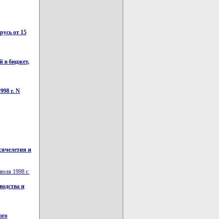
русь от 15
 в бюджет,
998 г. N
сячелетия и
юля 1998 г.
водства и
ого