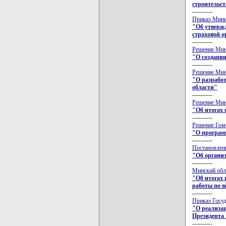
строительст
----------
Приказ Минис
"Об утвержд
страховой о
----------
Решение Минс
"О создани
----------
Решение Минс
"О разработ
области"
----------
Решение Минс
"Об итогах 
----------
Решение Гоме
"О программ
----------
Постановлени
"Об организ
----------
Минский обла
"Об итогах 
работы по в
----------
Приказ Госуд
"О реализац
Президента 
----------