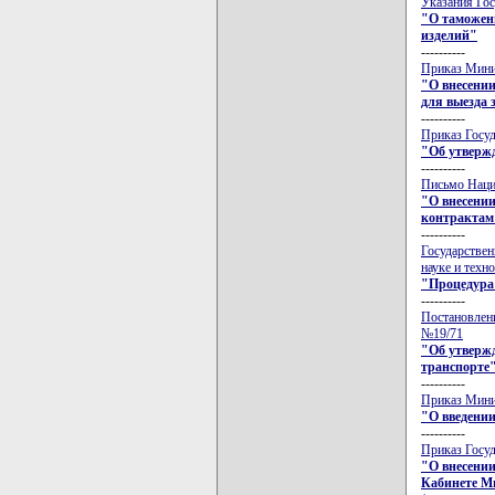
Указания Гос
"О таможен
изделий"
----------
Приказ Минис
"О внесени
для выезда 
----------
Приказ Госуд
"Об утвержд
----------
Письмо Нацио
"О внесении
контрактам 
----------
Государствен
науке и техн
"Процедура 
----------
Постановлени
№19/71
"Об утвержд
транспорте
----------
Приказ Минис
"О введении
----------
Приказ Госуд
"О внесении
Кабинете Ми