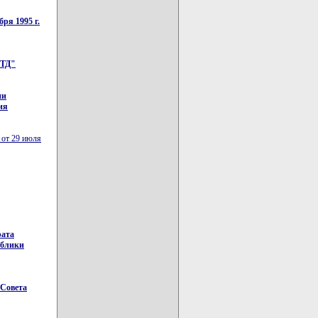
ря 1995 г.
ЛТД"
ии
ия
 от 29 июля
рата
ублики
 Совета