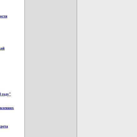
ности
кой
8 году"
авлениях
крета