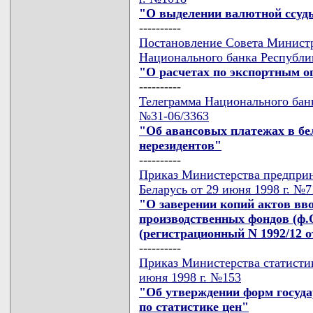
"О выделении валютной ссуд
----------
Постановление Совета Министр
Национального банка Республик
"О расчетах по экспортным 
----------
Телеграмма Национального банк
№31-06/3363
"Об авансовых платежах в бе
нерезидентов"
----------
Приказ Министерства предприн
Беларусь от 29 июня 1998 г. №7
"О заверении копий актов вв
производственных фондов (ф.О
(регистрационный N 1992/12 от
----------
Приказ Министерства статистик
июня 1998 г. №153
"Об утверждении форм госуда
по статистике цен"