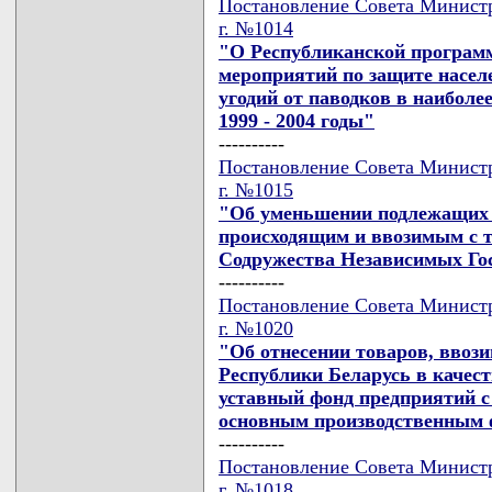
Постановление Совета Министр
г. №1014
"О Республиканской програм
мероприятий по защите насел
угодий от паводков в наиболе
1999 - 2004 годы"
----------
Постановление Совета Министр
г. №1015
"Об уменьшении подлежащих у
происходящим и ввозимым с т
Содружества Независимых Го
----------
Постановление Совета Министр
г. №1020
"Об отнесении товаров, вво
Республики Беларусь в качес
уставный фонд предприятий с
основным производственным
----------
Постановление Совета Министр
г. №1018