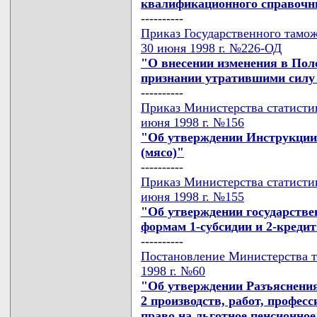
квалификационного справочни
----------
Приказ Государственного тамож
30 июня 1998 г. №226-ОД
"О внесении изменения в Пол
признании утратившими силу
----------
Приказ Министерства статистик
июня 1998 г. №156
"Об утверждении Инструкции
(мясо)"
----------
Приказ Министерства статистик
июня 1998 г. №155
"Об утверждении государстве
формам 1-субсидии и 2-креди
----------
Постановление Министерства т
1998 г. №60
"Об утверждении Разъяснения
2 производств, работ, профес
право на льготное пенсионное