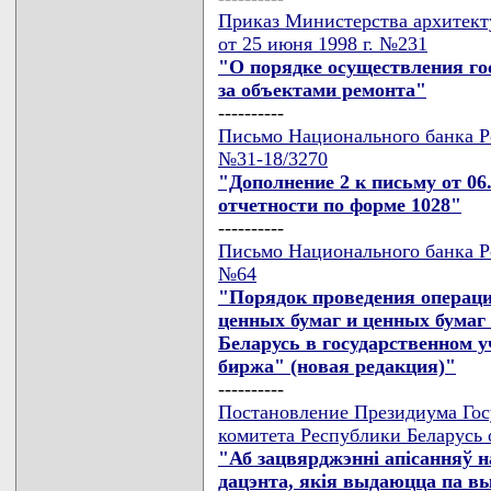
Приказ Министерства архитект
от 25 июня 1998 г. №231
"О порядке осуществления го
за объектами ремонта"
----------
Письмо Национального банка Ре
№31-18/3270
"Дополнение 2 к письму от 06.
отчетности по форме 1028"
----------
Письмо Национального банка Ре
№64
"Порядок проведения операци
ценных бумаг и ценных бумаг
Беларусь в государственном
биржа" (новая редакция)"
----------
Постановление Президиума Гос
комитета Республики Беларусь 
"Аб зацвярджэннi апiсанняў 
дацэнта, якiя выдаюцца па в