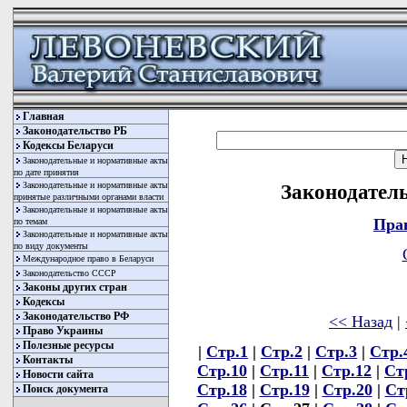
Главная
Законодательство РБ
Кодексы Беларуси
Законодательные и нормативные акты
по дате принятия
Законодательные и нормативные акты
Законодатель
принятые различными органами власти
Законодательные и нормативные акты
Пра
по темам
Законодательные и нормативные акты
по виду документы
Международное право в Беларуси
Законодательство СССР
Законы других стран
Кодексы
Законодательство РФ
<< Назад
|
Право Украины
Полезные ресурсы
|
Стр.1
|
Стр.2
|
Стр.3
|
Стр.
Контакты
Стр.10
|
Стр.11
|
Стр.12
|
Ст
Новости сайта
Стр.18
|
Стр.19
|
Стр.20
|
Ст
Поиск документа