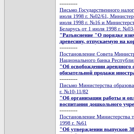
----------
Письмо Государственного налог
июля 1998 г. №02/61, Министер
июля 1998 г. №16 и Министерст
Беларусь от 1 июля 1998 г. №03
"Разъяснение "О порядке взим
древесину, отпускаемую на к
----------
Постановление Совета Министр
Национального банка Республик
"Об освобождении арендного 
обязательной продажи иност
----------
Письмо Министерства образова
г. №10-11/82
"Об организации работы и оп
воспитания дошкольного учр
----------
Постановление Министерства т
1998 г. №61
"Об утверждении выпусков 38