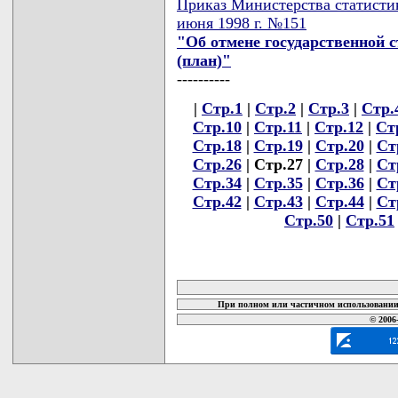
Приказ Министерства статистик
июня 1998 г. №151
"Об отмене государственной с
(план)"
----------
|
Стр.1
|
Стр.2
|
Стр.3
|
Стр.
Стр.10
|
Стр.11
|
Стр.12
|
Ст
Стр.18
|
Стр.19
|
Стр.20
|
Ст
Стр.26
| Стр.27 |
Стр.28
|
Ст
Стр.34
|
Стр.35
|
Стр.36
|
Ст
Стр.42
|
Стр.43
|
Стр.44
|
Ст
Стр.50
|
Стр.51
карта новых документов
При полном или частичном использовании 
© 2006