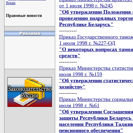
Britain
от 1 июля 1998 г. №245
"Об утверждении Положения 
Правовые новости
проведению подрядных торгов
Республике Беларусь"
----------
Приказ Государственного тамож
1 июля 1998 г. №227-ОД
"О некоторых вопросах тамо
средств"
----------
Приказ Министерства статистик
июля 1998 г. №159
"Об утверждении статистичес
хозяйству"
----------
Приказ Министерства социальн
июля 1998 г. №61
"Об утверждении Соглашения
защиты Республики Беларусь
населения Республики Таджик
пенсионного обеспечения"