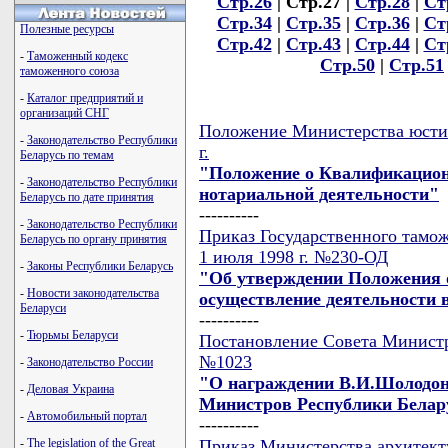
Стр.26
| Стр.27 |
Стр.28
|
Ст
Стр.34
|
Стр.35
|
Стр.36
|
Ст
Полезные ресурсы
Стр.42
|
Стр.43
|
Стр.44
|
Ст
-
Таможенный кодекс
Стр.50
|
Стр.51
таможенного союза
-
Каталог предприятий и
организаций СНГ
Положение Министерства юстиц
-
Законодательство Республики
г.
Беларусь по темам
"Положение о Квалификацион
-
Законодательство Республики
нотариальной деятельности"
Беларусь по дате принятия
----------
-
Законодательство Республики
Приказ Государственного тамож
Беларусь по органу принятия
1 июля 1998 г. №230-ОД
-
Законы Республики Беларусь
"Об утверждении Положения о
-
Новости законодательства
осуществление деятельности 
Беларуси
----------
-
Тюрьмы Беларуси
Постановление Совета Министро
№1023
-
Законодательство России
"О награждении В.И.Шолодон
-
Деловая Украина
Министров Республики Белар
-
Автомобильный портал
----------
Приказ Министерства архитект
-
The legislation of the Great