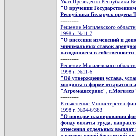
Указ Президента Республики Бе
"О вручении Государственном
Республики Беларусь ордена 
----------
Решение Могилевского областн
1998 г. №11-7
"О внесении изменений и доп
минимальных ставок арендно
находящиеся в собственности
----------
Решение Могилевского областн
1998 г. №11-6
"Об утверждении устава, уста
холдинга в форме открытого 
"Агромашсервис", г.Могилев
----------
Разъяснение Министерства фин
1998 г. №04-6/383
"О порядке планирования фон
фонду оплаты труда, направл
отнесения отдельных выплат 
расходов новой бюджетной кл