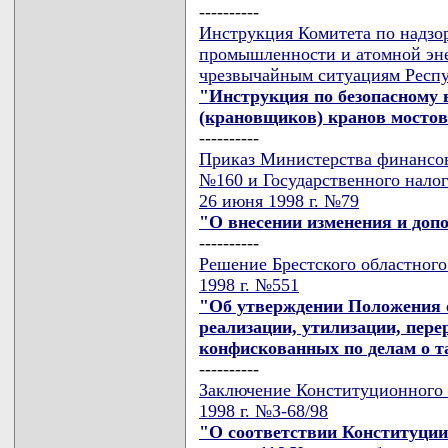
----------
Инструкция Комитета по надзор
промышленности и атомной эне
чрезвычайным ситуациям Респуб
"Инструкция по безопасному 
(крановщиков) кранов мостов
----------
Приказ Министерства финансов 
№160 и Государственного налог
26 июня 1998 г. №79
"О внесении изменения и доп
----------
Решение Брестского областного
1998 г. №551
"Об утверждении Положения о
реализации, утилизации, пере
конфискованных по делам о 
----------
Заключение Конституционного 
1998 г. №З-68/98
"О соответствии Конституции