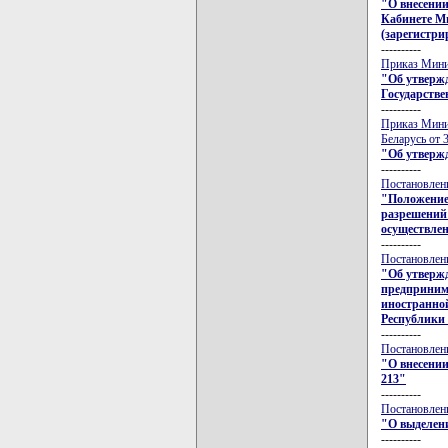
"О внесении
Кабинете Ми
(зарегистри
----------
Приказ Минис
"Об утверж
Государстве
----------
Приказ Мини
Беларусь от 
"Об утвержд
----------
Постановлени
"Положение
разрешений 
осуществлен
----------
Постановлени
"Об утверж
предприним
иностранной
Республики 
----------
Постановлени
"О внесении
213"
----------
Постановлени
"О выделени
----------