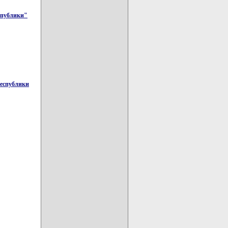
спублики"
Республики