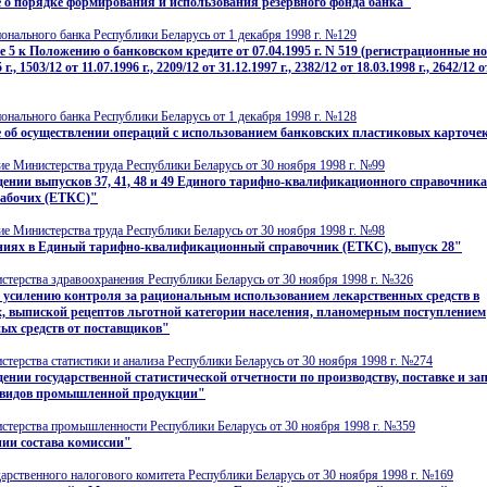
 о порядке формирования и использования резервного фонда банка"
нального банка Республики Беларусь от 1 декабря 1998 г. №129
 5 к Положению о банковском кредите от 07.04.1995 г. N 519 (регистрационные но
 г., 1503/12 от 11.07.1996 г., 2209/12 от 31.12.1997 г., 2382/12 от 18.03.1998 г., 2642/12 
нального банка Республики Беларусь от 1 декабря 1998 г. №128
 об осуществлении операций с использованием банковских пластиковых карточе
е Министерства труда Республики Беларусь от 30 ноября 1998 г. №99
ении выпусков 37, 41, 48 и 49 Единого тарифно-квалификационного справочника
рабочих (ЕТКС)"
е Министерства труда Республики Беларусь от 30 ноября 1998 г. №98
ниях в Единый тарифно-квалификационный справочник (ЕТКС), выпуск 28"
терства здравоохранения Республики Беларусь от 30 ноября 1998 г. №326
 усилению контроля за рациональным использованием лекарственных средств в
, выпиской рецептов льготной категории населения, планомерным поступлением
ых средств от поставщиков"
терства статистики и анализа Республики Беларусь от 30 ноября 1998 г. №274
ении государственной статистической отчетности по производству, поставке и за
видов промышленной продукции"
стерства промышленности Республики Беларусь от 30 ноября 1998 г. №359
ии состава комиссии"
арственного налогового комитета Республики Беларусь от 30 ноября 1998 г. №169