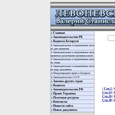
Главная
Законодательство РБ
Кодексы Беларуси
Законодательные и нормативные акты
по дате принятия
Законодательные и нормативные акты
принятые различными органами власти
Законодательные и нормативные акты
по темам
Законодательные и нормативные акты
по виду документы
Международное право в Беларуси
Законодательство СССР
Законы других стран
Кодексы
|
Стр.1
|
Законодательство РФ
Стр.14
|
Право Украины
Стр.26
|
Полезные ресурсы
Стр.38
|
Контакты
Новости сайта
Поиск документа