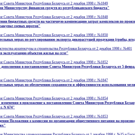
е Совета Министров Республики Беларусь от 2 декабря 1998 г. №1849
и Министерству финансов средств из республиканского бюджета"
е Совета Министров Республики Беларусь от 2 декабря 1998 г. №1848
нии бюджетных средств на частичную компенсацию затрат комплексов по произ
закупке соевых шротов"
е Совета Министров Республики Беларусь от 2 декабря 1998 г. №1850
тельных мерах по регулированию экспорта дикорастущей продукции (грибы, яго
терства архитектуры и строительства Республики Беларусь от 2 декабря 1998 г. №401
в эксплуатацию объектов жилья на селе"
е Совета Министров Республики Беларусь от 2 декабря 1998 г. №1852
 дополнения в постановление Совета Министров Республики Беларусь от 5 феврал
е Совета Министров Республики Беларусь от 2 декабря 1998 г. №1847
тельных мерах по обеспечению сохранности и эффективности использования мел
е Совета Министров Республики Беларусь от 2 декабря 1998 г. №1854
 изменения в приложение к постановлению Совета Министров Республики Белару
г. N 674"
е Совета Министров Республики Беларусь от 2 декабря 1998 г. №1853
дении Положения о комиссии по организации общественного питания на произво
ях"
е Министерства здравоохранения Республики Беларусь от 1 декабря 1998 г. №35 и Госу