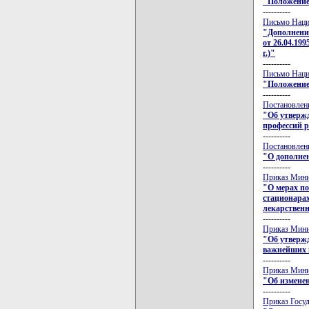
"Положение
----------
Письмо Нацио
"Дополнение
от 26.04.1995
г.)"
----------
Письмо Нацио
"Положение
----------
Постановлени
"Об утвержд
профессий 
----------
Постановлени
"О дополне
----------
Приказ Минис
"О мерах по
стационарах
лекарственн
----------
Приказ Минис
"Об утвержд
важнейших 
----------
Приказ Мини
"Об изменен
----------
Приказ Госуд