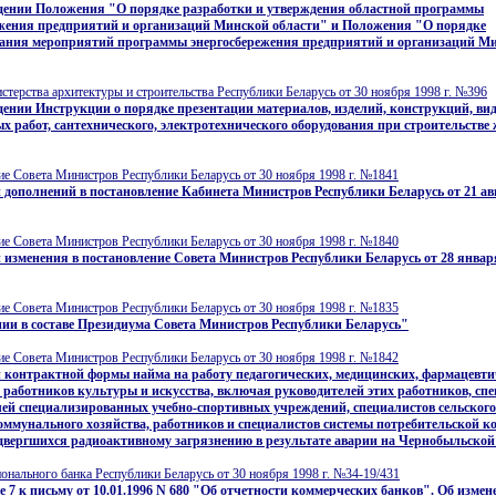
дении Положения "О порядке разработки и утверждения областной программы
ежения предприятий и организаций Минской области" и Положения "О порядке
ания мероприятий программы энергосбережения предприятий и организаций М
терства архитектуры и строительства Республики Беларусь от 30 ноября 1998 г. №396
ении Инструкции о порядке презентации материалов, изделий, конструкций, ви
х работ, сантехнического, электротехнического оборудования при строительстве
е Совета Министров Республики Беларусь от 30 ноября 1998 г. №1841
 дополнений в постановление Кабинета Министров Республики Беларусь от 21 авгу
е Совета Министров Республики Беларусь от 30 ноября 1998 г. №1840
 изменения в постановление Совета Министров Республики Беларусь от 28 января
е Совета Министров Республики Беларусь от 30 ноября 1998 г. №1835
ии в составе Президиума Совета Министров Республики Беларусь"
е Совета Министров Республики Беларусь от 30 ноября 1998 г. №1842
 контрактной формы найма на работу педагогических, медицинских, фармацевти
 работников культуры и искусства, включая руководителей этих работников, спе
ей специализированных учебно-спортивных учреждений, специалистов сельского
мунального хозяйства, работников и специалистов системы потребительской к
одвергшихся радиоактивному загрязнению в результате аварии на Чернобыльско
нального банка Республики Беларусь от 30 ноября 1998 г. №34-19/431
 7 к письму от 10.01.1996 N 680 "Об отчетности коммерческих банков". Об измен