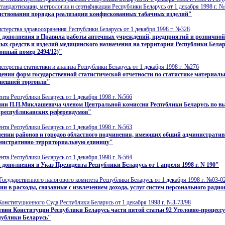
стандартизации, метрологии и сертификации Республики Беларусь от 1 декабря 1998 г. 
нствовании порядка реализации конфискованных табачных изделий"
терства здравоохранения Республики Беларусь от 1 декабря 1998 г. №328
и дополнения в Правила работы аптечных учреждений, предприятий и розничной
ых средств и изделий медицинского назначения на территории Республики Бела
онный номер 2494/12)"
терства статистики и анализа Республики Беларусь от 1 декабря 1998 г. №276
ении форм государственной статистической отчетности по статистике материал
внешней торговли"
нта Республики Беларусь от 1 декабря 1998 г. №566
нии П.П.Миклашевича членом Центральной комиссии Республики Беларусь по в
 республиканских референдумов"
нта Республики Беларусь от 1 декабря 1998 г. №563
нении районов и городов областного подчинения, имеющих общий административ
инистративно-территориальную единицу"
нта Республики Беларусь от 1 декабря 1998 г. №564
 дополнения в Указ Президента Республики Беларусь от 1 апреля 1998 г. N 190"
Государственного налогового комитета Республики Беларусь от 1 декабря 1998 г. №03-0
и в расходы, связанные с извлечением дохода, услуг систем персонального ради
онституционного Суда Республики Беларусь от 1 декабря 1998 г. №З-73/98
твии Конституции Республики Беларусь части пятой статьи 92 Уголовно-процесс
публики Беларусь"