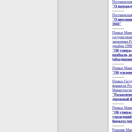
Постановлени
"О награжд
----------
Постановлени
"О внесении
1644"
----------
Приказ Минис
государствен
экономики Ре
декабря 1998
"Об утвержд
прибыли, пе
(объединени
----------
Приказ Мини
"Об усилен
----------
Приказ Госуд
финансов Рес
Министерстве
"Разъяснени
дорожный ф
----------
Приказ Минис
"Об утвержд
учреждений,
бюджета чер
----------
Решение Минс