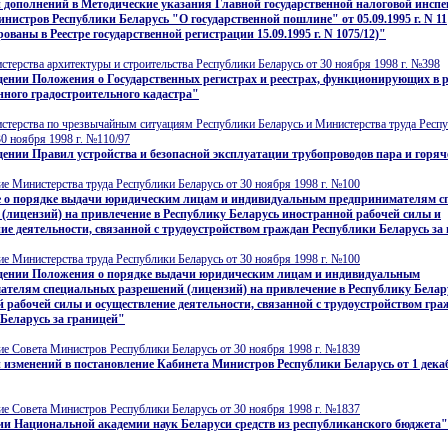
 дополнений в Методические указания Главной государственной налоговой инсп
нистров Республики Беларусь "О государственной пошлине" от 05.09.1995 г. N 11
рованы в Реестре государственной регистрации 15.09.1995 г. N 1075/12)"
терства архитектуры и строительства Республики Беларусь от 30 ноября 1998 г. №398
дении Положения о Государственных регистрах и реестрах, функционирующих в 
нного градостроительного кадастра"
стерства по чрезвычайным ситуациям Республики Беларусь и Министерства труда Респ
30 ноября 1998 г. №110/97
ении Правил устройства и безопасной эксплуатации трубопроводов пара и горя
е Министерства труда Республики Беларусь от 30 ноября 1998 г. №100
 о порядке выдачи юридическим лицам и индивидуальным предпринимателям с
(лицензий) на привлечение в Республику Беларусь иностранной рабочей силы и
ие деятельности, связанной с трудоустройством граждан Республики Беларусь за
е Министерства труда Республики Беларусь от 30 ноября 1998 г. №100
дении Положения о порядке выдачи юридическим лицам и индивидуальным
ателям специальных разрешений (лицензий) на привлечение в Республику Белар
 рабочей силы и осуществление деятельности, связанной с трудоустройством гра
Беларусь за границей"
е Совета Министров Республики Беларусь от 30 ноября 1998 г. №1839
 изменений в постановление Кабинета Министров Республики Беларусь от 1 декаб
е Совета Министров Республики Беларусь от 30 ноября 1998 г. №1837
и Национальной академии наук Беларуси средств из республиканского бюджета"