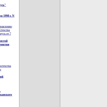
русь"
я 1998 г. N
управлению
стерства
русь от 7
чистой
приятия
истерства
и
кий
,
иканского