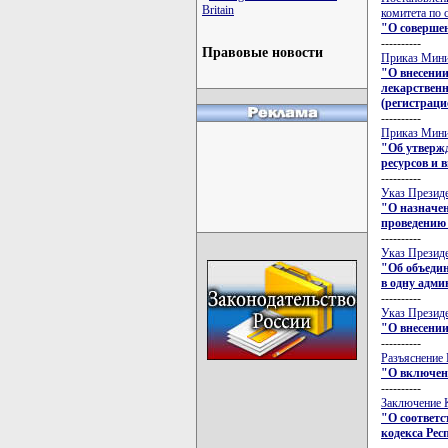
Britain
комитета по 
"О соверше
----------
Правовые новости
Приказ Минис
"О внесени
лекарственн
(регистраци
----------
Приказ Минис
"Об утвержд
ресурсов и 
----------
Указ Президе
"О назначе
проведению
----------
Указ Президе
"Об объеди
в одну адм
----------
Указ Президе
"О внесении
----------
Разъяснение 
"О включени
----------
Заключение К
"О соответс
кодекса Рес
----------