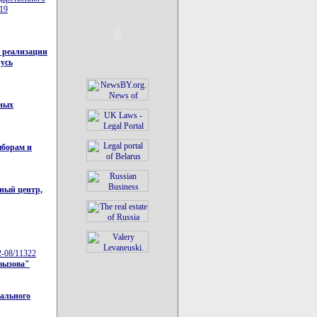
№19
 реализации
русь
ьных
ыборам и
ный центр,
2-08/11322
овызова"
уального