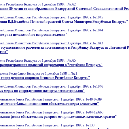
нта Республики Беларусь от 1 декабря 1998 г. №562
ании 80-летия со дня образования Белорусской Советской Социалистической Ре
е Совета Министров Республики Беларусь от 1 декабря 1998 г. №1845
ении В.Д.Болибока Почетной грамотой Совета Министров Республики Беларусь"
е Совета Министров Республики Беларусь от 1 декабря 1998 г. №1844
ке ряда положений по вопросам геологии"
е Совета Министров Республики Беларусь от 1 декабря 1998 г. №1843
 осуществлению расчетов за поставляемую в Республику Беларусь из Литовской 
ргию"
нта Республики Беларусь от 1 декабря 1998 г. №565
 распространения правовой информации в Республике Беларусь"
дента Республики Беларусь от 1 декабря 1998 г. №21
 упорядочению игорного бизнеса в Республике Беларусь"
е Совета Министров Республики Беларусь от 1 декабря 1998 г. №1846
ых мерах по упорядочению экспорта лесоматериалов"
нального банка Республики Беларусь от 1 декабря 1998 г. №40-07/89
асчетного банка и исполнении обязательств перед клиентами"
нального банка Республики Беларусь от 1 декабря 1998 г. №04-12/666
вании фонда обязательных резервов от привлеченных валютных средств"
нального банка Республики Беларусь от 1 декабря 1998 г. №130