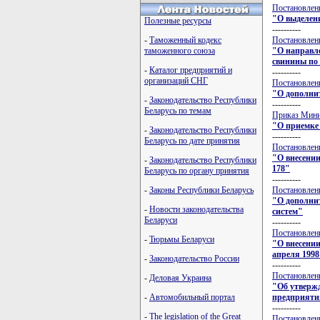
Постановлени
"О выделени
Полезные ресурсы
----------
Постановлени
-
Таможенный кодекс
"О направле
таможенного союза
свинины по 
-
Каталог предприятий и
----------
организаций СНГ
Постановлени
"О дополни
-
Законодательство Республики
----------
Беларусь по темам
Приказ Минис
"О приемке 
-
Законодательство Республики
----------
Беларусь по дате принятия
Постановлени
"О внесении
-
Законодательство Республики
178"
Беларусь по органу принятия
----------
Постановлени
-
Законы Республики Беларусь
"О дополни
-
Новости законодательства
систем"
Беларуси
----------
Постановлени
-
Тюрьмы Беларуси
"О внесении
апреля 1998 
-
Законодательство России
----------
Постановлени
-
Деловая Украина
"Об утверж
предприяти
-
Автомобильный портал
----------
-
The legislation of the Great
Постановлени