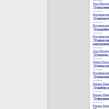
Указ Президе
"О празднов
----------
Постановлени
"О награжд
----------
Постановлени
"О разработ
----------
Постановлени
"О мерах по
электроэне
----------
Указ Президе
"О порядке
----------
Декрет Прези
"О мерах по
----------
Постановлени
"О некотор
----------
Письмо Нацио
"О выборе р
----------
Письмо Нацио
"О формиро
----------
Письмо Нацио