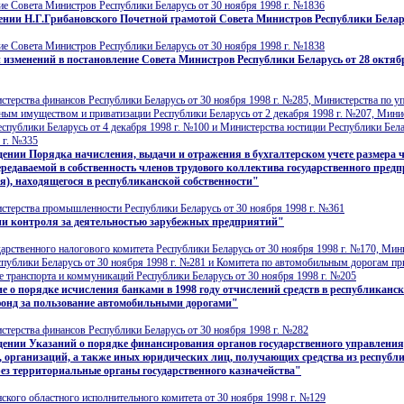
е Совета Министров Республики Беларусь от 30 ноября 1998 г. №1836
ении Н.Г.Грибановского Почетной грамотой Совета Министров Республики Бела
е Совета Министров Республики Беларусь от 30 ноября 1998 г. №1838
 изменений в постановление Совета Министров Республики Беларусь от 28 октябр
терства финансов Республики Беларусь от 30 ноября 1998 г. №285, Министерства по 
ным имуществом и приватизации Республики Беларусь от 2 декабря 1998 г. №207, Мини
спублики Беларусь от 4 декабря 1998 г. №100 и Министерства юстиции Республики Бела
 г. №335
ении Порядка начисления, выдачи и отражения в бухгалтерском учете размера 
редаваемой в собственность членов трудового коллектива государственного пред
я), находящегося в республиканской собственности"
стерства промышленности Республики Беларусь от 30 ноября 1998 г. №361
ии контроля за деятельностью зарубежных предприятий"
арственного налогового комитета Республики Беларусь от 30 ноября 1998 г. №170, Мин
публики Беларусь от 30 ноября 1998 г. №281 и Комитета по автомобильным дорогам пр
 транспорта и коммуникаций Республики Беларусь от 30 ноября 1998 г. №205
е о порядке исчисления банками в 1998 году отчислений средств в республиканс
онд за пользование автомобильными дорогами"
терства финансов Республики Беларусь от 30 ноября 1998 г. №282
ении Указаний о порядке финансирования органов государственного управления
 организаций, а также иных юридических лиц, получающих средства из республ
ез территориальные органы государственного казначейства"
кого областного исполнительного комитета от 30 ноября 1998 г. №129