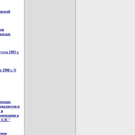
инской
дов
 жилых
ста 1995 г.
 1998 г. N
ческих
циалистов и
 и
ооперации в
й АЭС"
ении