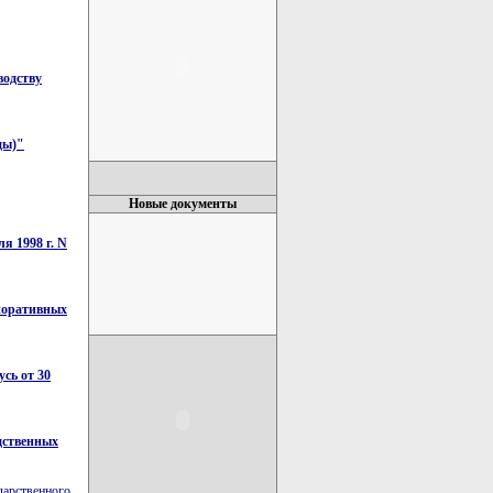
водству
ды)"
Новые документы
я 1998 г. N
иоративных
сь от 30
дственных
дарственного