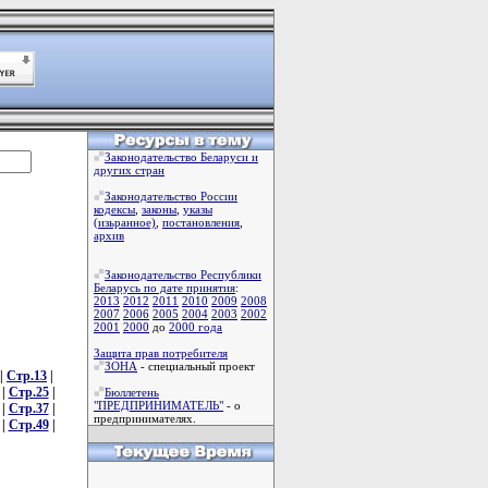
Законодательство Беларуси и
других стран
Законодательство России
кодексы
,
законы
,
указы
(изьранное)
,
постановления
,
архив
Законодательство Республики
Беларусь по дате принятия
:
2013
2012
2011
2010
2009
2008
2007
2006
2005
2004
2003
2002
2001
2000
до
2000 года
Защита прав потребителя
ЗОНА
- специальный проект
|
Стр.13
|
|
Стр.25
|
Бюллетень
"ПРЕДПРИНИМАТЕЛЬ"
- о
|
Стр.37
|
предпринимателях.
|
Стр.49
|