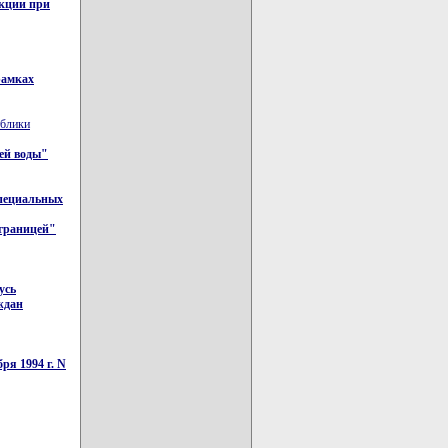
екции при
рамках
ублики
чей воды"
пециальных
 границей"
усь
ждан
ря 1994 г. N