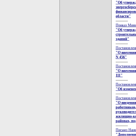
"Об утверж
энергосбер
финансиров
области"
----------
Приказ Минис
"Об утвержд
строительны
зданий"
----------
Постановлени
"О внесении
N 456"
----------
Постановлени
"О внесении
111"
----------
Постановлени
"Об изменен
----------
Постановлени
"О введении
работников,
руководител
жилищно-ком
районах, п
----------
Письмо Нацио
"Дополнение