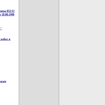
мера 852/12
от 20.08.1998
к"
 работ и
пасам