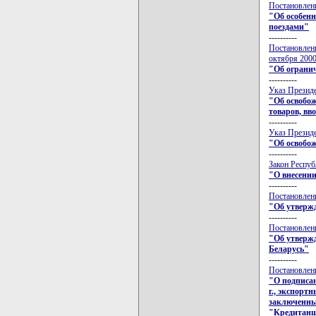
Постановлени
"Об особен
поездами"
----------
Постановлен
октября 2000
"Об огранич
----------
Указ Президе
"Об освобо
товаров, вв
----------
Указ Президе
"Об освобож
----------
Закон Респуб
"О внесении
----------
Постановлени
"Об утвержд
----------
Постановлени
"Об утверж
Беларусь"
----------
Постановлени
"О подписан
г., экспортн
заключенны
"Кредитанш