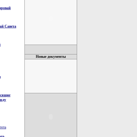
аровай
ай Савета
й
Новые документы
в
осящие
ежду
тета
ого