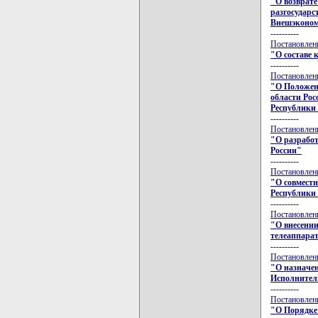
"О возврате
разгосударс
Внешэкономб
----------
Постановлени
"О составе 
----------
Постановлени
"О Положени
области Рос
Республики
----------
Постановлени
"О разрабо
России"
----------
Постановлени
"О совмест
Республики 
----------
Постановлени
"О внесении
телеаппара
----------
Постановлени
"О назначе
Исполнител
----------
Постановлени
"О Порядке 