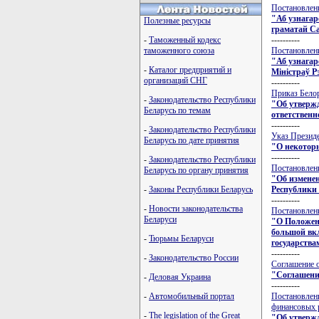
Постановлени
"Аб узнага
Полезные ресурсы
граматай Са
----------
-
Таможенный кодекс
Постановлени
таможенного союза
"Аб узнагар
-
Каталог предприятий и
Мiнiстраў Р
организаций СНГ
----------
Приказ Белор
-
Законодательство Республики
"Об утвержд
Беларусь по темам
ответственн
----------
-
Законодательство Республики
Указ Президе
Беларусь по дате принятия
"О некотор
----------
-
Законодательство Республики
Постановлени
Беларусь по органу принятия
"Об изменен
Республики
-
Законы Республики Беларусь
----------
-
Новости законодательства
Постановлени
Беларуси
"О Положени
большой вкл
-
Тюрьмы Беларуси
государства
----------
-
Законодательство России
Соглашение о
"Соглашение
-
Деловая Украина
----------
Постановлени
-
Автомобильный портал
финансовых р
-
The legislation of the Great
"Об утверж