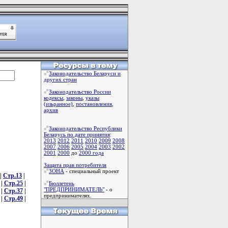
Законодательство Беларуси и
других стран
Законодательство России
кодексы
,
законы
,
указы
(изьранное)
,
постановления
,
архив
Законодательство Республики
Беларусь по дате принятия
:
2013
2012
2011
2010
2009
2008
2007
2006
2005
2004
2003
2002
2001
2000
до
2000 года
Защита прав потребителя
ЗОНА
- специальный проект
|
Стр.13
|
|
Стр.25
|
Бюллетень
"ПРЕДПРИНИМАТЕЛЬ"
- о
|
Стр.37
|
предпринимателях.
|
Стр.49
|