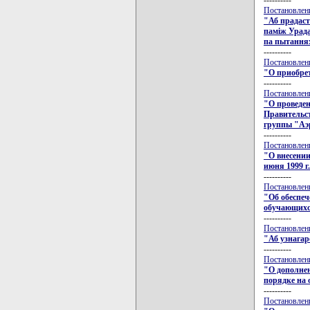
Постановлени
"Аб прадаст
памiж Урада
па пытання
----------
Постановлени
"О приобрет
----------
Постановлени
"О проведен
Правительс
группы "Аэ
----------
Постановлени
"О внесении
июня 1999 г
----------
Постановлени
"Об обеспе
обучающихс
----------
Постановлени
"Аб узнагар
----------
Постановлени
"О дополнен
порядке на
----------
Постановлени