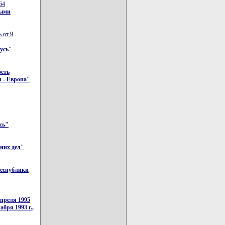
64
ными
 от 9
русь"
ость
л - Европа"
сь"
них дел"
Республики
апреля 1995
абря 1993 г.,