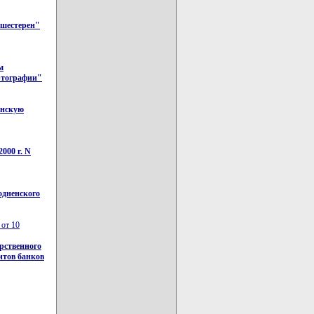
 шестерен"
м
артографии"
анскую
000 г. N
одненского
 от 10
рственного
итов банков