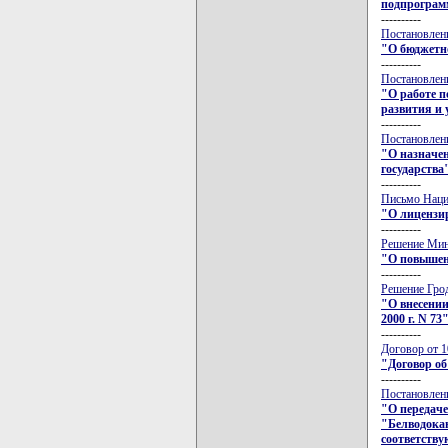
подпрограм
----------
Постановлени
"О бюджетн
----------
Постановлени
"О работе 
развития и 
----------
Постановлени
"О назначен
государства
----------
Письмо Нацио
"О лицензи
----------
Решение Минс
"О повышен
----------
Решение Грод
"О внесении
2000 г. N 73
----------
Договор от 1
"Договор об
----------
Постановлени
"О передаче
"Белводокан
соответств