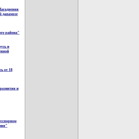
 Пагаднення
ай дапамозе
ого района"
усь и
енной
ь от 18
развития и
есспорном
вия"