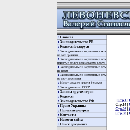
Главная
Законодательство РБ
Кодексы Беларуси
Законодательные и нормативные акты
по дате принятия
Законодательные и нормативные акты
принятые различными органами власти
Законодательные и нормативные акты
по темам
Законодательные и нормативные акты
по виду документы
Международное право в Беларуси
Законодательство СССР
Законы других стран
Кодексы
|
Стр.1
|
Законодательство РФ
Стр.14 |
Право Украины
Стр.26
|
Полезные ресурсы
Стр.38
|
Контакты
Новости сайта
Поиск документа