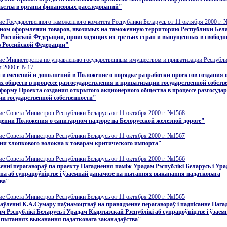
ьства в органы финансовых расследований"
е Государственного таможенного комитета Республики Беларусь от 11 октября 2000 г. 
ном оформлении товаров, ввозимых на таможенную территорию Республики Бела
Российской Федерации, происходящих из третьих стран и выпущенных в свободн
в Российской Федерации"
ие Министерства по управлению государственным имуществом и приватизации Республи
я 2000 г. №17
 изменений и дополнений в Положение о порядке разработки проектов создания
 обществ в процессе разгосударствления и приватизации государственной собстве
орму Проекта создания открытого акционерного общества в процессе разгосуда
и государственной собственности"
е Совета Министров Республики Беларусь от 11 октября 2000 г. №1568
ении Положения о санитарном надзоре на Белорусской железной дороге"
е Совета Министров Республики Беларусь от 11 октября 2000 г. №1567
ии хлопкового волокна к товарам критического импорта"
е Совета Министров Республики Беларусь от 11 октября 2000 г. №1566
еннi перагавораў па праекту Пагаднення памiж Урадам Рэспублiкi Беларусь i Ур
на аб супрацоўнiцтве i ўзаемнай дапамозе па пытаннях выканання падатковага
ва"
е Совета Министров Республики Беларусь от 11 октября 2000 г. №1565
аўленнi К.А.Сумару паўнамоцтваў на правядзенне перагавораў i падпiсанне Пага
м Рэспублiкi Беларусь i Урадам Кыргызскай Рэспублiкi аб супрацоўнiцтве i ўзаем
 пытаннях выканання падатковага заканадаўства"