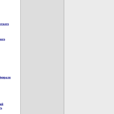
еского
ного
 февраля
тий
ть