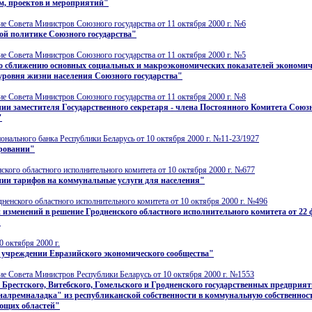
м, проектов и мероприятий"
е Совета Министров Союзного государства от 11 октября 2000 г. №6
ой политике Союзного государства"
е Совета Министров Союзного государства от 11 октября 2000 г. №5
по сближению основных социальных и макроэкономических показателей экономич
уровня жизни населения Союзного государства"
е Совета Министров Союзного государства от 11 октября 2000 г. №8
ии заместителя Государственного секретаря - члена Постоянного Комитета Союз
"
нального банка Республики Беларусь от 10 октября 2000 г. №11-23/1927
ровании"
кого областного исполнительного комитета от 10 октября 2000 г. №677
ии тарифов на коммунальные услуги для населения"
ненского областного исполнительного комитета от 10 октября 2000 г. №496
 изменений в решение Гродненского областного исполнительного комитета от 22
"
0 октября 2000 г.
 учреждении Евразийского экономического сообщества"
е Совета Министров Республики Беларусь от 10 октября 2000 г. №1553
 Брестского, Витебского, Гомельского и Гродненского государственных предприя
алремналадка" из республиканской собственности в коммунальную собственнос
ующих областей"