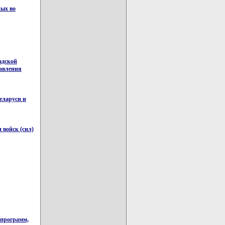
ных во
адской
равления
еларуси и
войск (сил)
 программ,