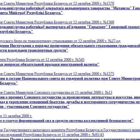
е Совета Министров Республики Беларусь от 12 октября 2000 г. №1570
роджаннi групы работнiкаў адкрытага акцыянернага таварыства "Матавела" Ган
вета Мiнiстраў Рэспублiкi Беларусь"
е Совета Министров Республики Беларусь от 12 октября 2000 г. №1569
оджаннi групы работнiкаў вытворчага аб'яднання "Гарызонт" Ганаровай грамат
эспублiкi Беларусь"
усского бюро по транспортному страхованию от 12 октября 2000 г. №27-од
ении Инструкции о порядке проведения обязательного страхования гражданско
ости владельцев транспортных средств"
нта Республики Беларусь от 12 октября 2000 г. №545
ых вопросах обязательной продажи иностранной валюты"
е Совета Министров Республики Беларусь от 12 октября 2000 г. №1575
ии в составе Национального совета по гендерной политике при Совете Министро
 Беларусь"
е Совета Министров Союзного государства от 11 октября 2000 г. №13
и о премиях Союзного государства за произведения литературы и искусства, вн
ад в укрепление отношений братства, дружбы и всестороннего сотрудничества м
ми - участниками Союзного государства"
т 11 октября 2000 г.
 о статусе формирований сил и средств системы коллективной безопасности"
е Государственного налогового комитета Республики Беларусь и Государственного коми
асследований Республики Беларусь от 11 октября 2000 г. №91/43
дении Правил передачи налоговыми органами материалов о нарушениях налогов