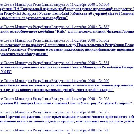
е Совета Министров Республики Беларусь от 11 октября 2000 г. №1564
аўленнi Л.А.Кандратавай паўнамоцтваў на правядзенне перагавораў па праекту
м Рэспублiкi Беларусь i Урадам Рэспублiкi Узбекiстан аб супрацоўнiцтве i ўзаемн
х выканання падатковага заканадаўства"
е Совета Министров Республики Беларусь от 11 октября 2000 г. №1563
ении зерноуборочного комбайна "Кейс" для племсовхоза имени Чкалова Горецк
е Совета Министров Республики Беларусь от 11 октября 2000 г. №1562
ии переговоров по проекту Соглашения между Правительством Республики Белар
твом Российской Федерации о создании межгосударственной финансово-промышл
рокосмическое оборудование"
е Совета Министров Республики Беларусь от 11 октября 2000 г. №1561
 изменений и дополнений в постановление Совета Министров Республики Беларус
. N 943"
е Совета Министров Республики Беларусь от 11 октября 2000 г. №1560
чении бесплатным питанием детей, имеющих тяжелые множественные нарушения 
я в центрах коррекционно-развивающего обучения и реабилитации"
е Совета Министров Республики Беларусь от 11 октября 2000 г. №1558
оджаннi В.I.Качуркi Ганаровай граматай Савета Мiнiстраў Рэспублiкi Беларусь"
е Совета Министров Республики Беларусь от 11 октября 2000 г. №1557
ии Перечня документов, по которым взыскание задолженности производится в б
 основании исполнительных надписей органов, совершающих нотариальные дейст
е Совета Министров Республики Беларусь от 11 октября 2000 г. №1556