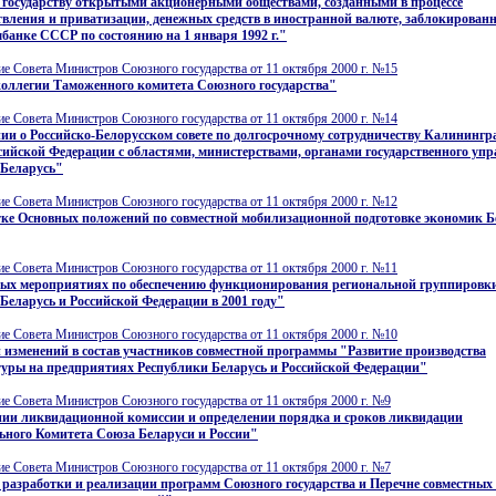
 государству открытыми акционерными обществами, созданными в процессе
твления и приватизации, денежных средств в иностранной валюте, заблокирован
анке СССР по состоянию на 1 января 1992 г."
е Совета Министров Союзного государства от 11 октября 2000 г. №15
коллегии Таможенного комитета Союзного государства"
е Совета Министров Союзного государства от 11 октября 2000 г. №14
и о Российско-Белорусском совете по долгосрочному сотрудничеству Калинингр
сийской Федерации с областями, министерствами, органами государственного уп
 Беларусь"
е Совета Министров Союзного государства от 11 октября 2000 г. №12
тке Основных положений по совместной мобилизационной подготовке экономик Б
е Совета Министров Союзного государства от 11 октября 2000 г. №11
ных мероприятиях по обеспечению функционирования региональной группировки 
Беларусь и Российской Федерации в 2001 году"
е Совета Министров Союзного государства от 11 октября 2000 г. №10
 изменений в состав участников совместной программы "Развитие производства
туры на предприятиях Республики Беларусь и Российской Федерации"
е Совета Министров Союзного государства от 11 октября 2000 г. №9
нии ликвидационной комиссии и определении порядка и сроков ликвидации
ьного Комитета Союза Беларуси и России"
е Совета Министров Союзного государства от 11 октября 2000 г. №7
разработки и реализации программ Союзного государства и Перечне совместных