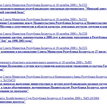
е Совета Министров Республики Беларусь от 10 октября 2000 г. №1552
 производственным республиканским унитарным предприятием "Минский завод
шей торговой базы"
е Совета Министров Республики Беларусь от 10 октября 2000 г. №1551
дении Соглашения между Правительством Республики Беларусь и Правительство
Молдова о сотрудничестве в области кадастра, земельных ресурсов, геодезии и к
е Совета Министров Республики Беларусь от 10 октября 2000 г. №1550
овании закупок льнопродукции в 2000 году и внесении дополнения в Республик
Лен" на 1998-2003 годы"
е Совета Министров Республики Беларусь от 10 октября 2000 г. №1555
 изменения в постановление Совета Министров Республики Беларусь от 27 июля 2
ненского областного исполнительного комитета от 10 октября 2000 г. №495
ении Положения о группе искусствоведов-контролеров управления культуры Гр
ма"
е Совета Министров Республики Беларусь и Национального банка Республики Беларусь
 г. №1554/53
х вопросах выделения министерствам и другим республиканским органам госуда
 а также объединениям, подчиненным Правительству Республики Беларусь, кред
рование их программ"
го Хозяйственного Суда Республики Беларусь от 9 октября 2000 г. №03-24/1664
инесения протеста"