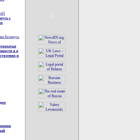
№65
русь с
ое
ки Беларусь
 открытых
нности и в
рствления и
адам
днення
най