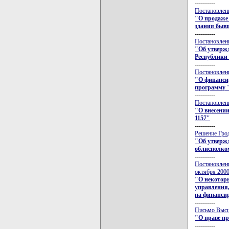
----------
Постановлени
"О продаже
здания быв
----------
Постановлени
"Об утверж
Республики 
----------
Постановлени
"О финансир
программу "
----------
Постановлени
"О внесении
1157"
----------
Решение Грод
"Об утвержд
облисполко
----------
Постановлени
октября 2000
"О некоторы
управления,
на финанси
----------
Письмо Высше
"О праве пр
----------