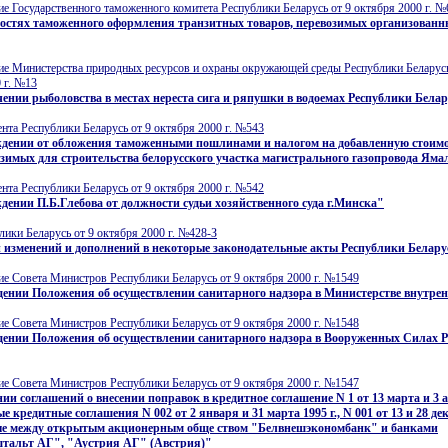
е Государственного таможенного комитета Республики Беларусь от 9 октября 2000 г. №
ностях таможенного оформления транзитных товаров, перевозимых организован
ие Министерства природных ресурсов и охраны окружающей среды Республики Беларусь
 г. №13
ении рыболовства в местах нереста сига и ряпушки в водоемах Республики Бела
нта Республики Беларусь от 9 октября 2000 г. №543
ждении от обложения таможенными пошлинами и налогом на добавленную стоим
озимых для строительства белорусского участка магистрального газопровода Яма
нта Республики Беларусь от 9 октября 2000 г. №542
дении П.Б.Глебова от должности судьи хозяйственного суда г.Минска"
лики Беларусь от 9 октября 2000 г. №428-З
 изменений и дополнений в некоторые законодательные акты Республики Белару
е Совета Министров Республики Беларусь от 9 октября 2000 г. №1549
ении Положения об осуществлении санитарного надзора в Министерстве внутрен
е Совета Министров Республики Беларусь от 9 октября 2000 г. №1548
дении Положения об осуществлении санитарного надзора в Вооруженных Силах 
е Совета Министров Республики Беларусь от 9 октября 2000 г. №1547
ии соглашений о внесении поправок в кредитное соглашение N 1 от 13 марта и 3 
ые кредитные соглашения N 002 от 2 января и 31 марта 1995 г., N 001 от 13 и 28 дек
е между открытым акционерным обще ством "Белвнешэкономбанк" и банками
тальт АГ", "Аустрия АГ" (Австрия)"