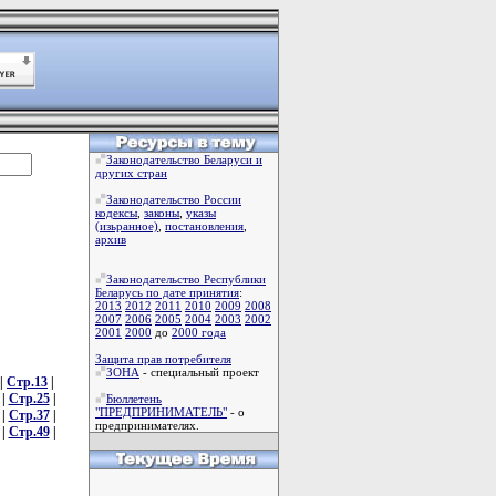
Законодательство Беларуси и
других стран
Законодательство России
кодексы
,
законы
,
указы
(изьранное)
,
постановления
,
архив
Законодательство Республики
Беларусь по дате принятия
:
2013
2012
2011
2010
2009
2008
2007
2006
2005
2004
2003
2002
2001
2000
до
2000 года
Защита прав потребителя
ЗОНА
- специальный проект
|
Стр.13
|
|
Стр.25
|
Бюллетень
"ПРЕДПРИНИМАТЕЛЬ"
- о
|
Стр.37
|
предпринимателях.
|
Стр.49
|