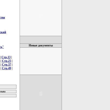
ства
ьский
Новые документы
сь"
|
Стр.13
|
|
Стр.25
|
|
Стр.37
|
|
Стр.49
|
ельна