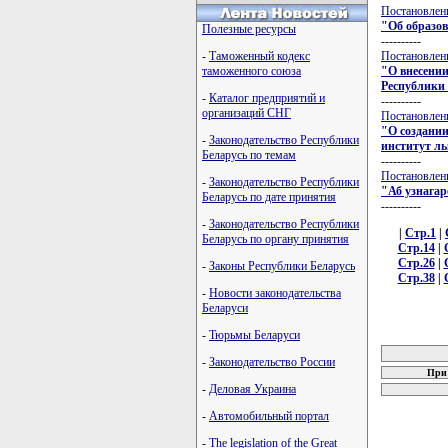
Постановлени
"Об образо
Полезные ресурсы
----------
Постановлени
-
Таможенный кодекс
"О внесении
таможенного союза
Республики
-
Каталог предприятий и
----------
организаций СНГ
Постановлени
"О создании
-
Законодательство Республики
институт л
Беларусь по темам
----------
Постановлени
-
Законодательство Республики
"Аб узнагар
Беларусь по дате принятия
----------
-
Законодательство Республики
|
Стр.1
|
Беларусь по органу принятия
Стр.14
|
Стр.26
|
-
Законы Республики Беларусь
Стр.38
|
-
Новости законодательства
Беларуси
карта новых
-
Тюрьмы Беларуси
-
Законодательство России
При 
-
Деловая Украина
-
Автомобильный портал
-
The legislation of the Great