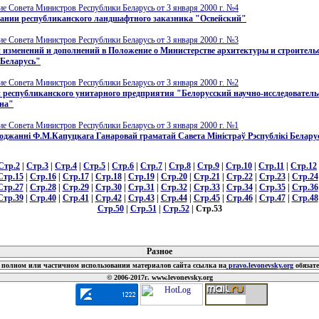
е Совета Министров Республики Беларусь от 3 января 2000 г. №4
вании республиканского ландшафтного заказника "Освейский"
е Совета Министров Республики Беларусь от 3 января 2000 г. №3
 изменений и дополнений в Положение о Министерстве архитектуры и строитель
 Беларусь"
е Совета Министров Республики Беларусь от 3 января 2000 г. №2
 республиканского унитарного предприятия "Белорусский научно-исследовател
ьна"
е Совета Министров Республики Беларусь от 3 января 2000 г. №1
оджаннi Ф.М.Капуцкага Ганаровай граматай Савета Мiнiстраў Рэспублiкi Белару
Стр.2
|
Стр.3
|
Стр.4
|
Стр.5
|
Стр.6
|
Стр.7
|
Стр.8
|
Стр.9
|
Стр.10
|
Стр.11
|
Стр.12
Стр.15
|
Стр.16
|
Стр.17
|
Стр.18
|
Стр.19
|
Стр.20
|
Стр.21
|
Стр.22
|
Стр.23
|
Стр.24
Стр.27
|
Стр.28
|
Стр.29
|
Стр.30
|
Стр.31
|
Стр.32
|
Стр.33
|
Стр.34
|
Стр.35
|
Стр.36
Стр.39
|
Стр.40
|
Стр.41
|
Стр.42
|
Стр.43
|
Стр.44
|
Стр.45
|
Стр.46
|
Стр.47
|
Стр.48
Стр.50
|
Стр.51
|
Стр.52
| Стр.53
 документов
Разное
полном или частичном использовании материалов сайта ссылка на
pravo.levonevsky.org
обязат
© 2006-2017г. www.levonevsky.org