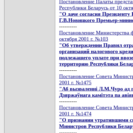
Постановление Палаты предста
Республики Беларусь от 10 октя
"О даче согласия Президенту 
Г.В.Новицкого Премьер-мини
----------
Постановление Министерства ф
октября 2001 г. №103
"Об утверждении Правил отра
организаций налогового креди
подлежащего уплате при ввозе
территорию Республики Бела
----------
Постановление Совета Министр
2001 г. №1475
"Аб вызваленнi Л.М.Чуро ад 
Дзяржаўнага камiтэта па авiя
----------
Постановление Совета Министр
2001 г. №1474
"О признании утратившими с
Министров Республики Белар
----------