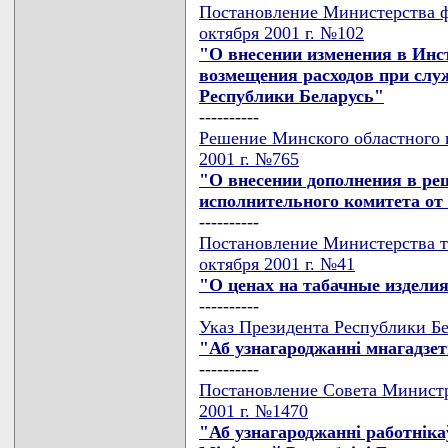
Постановление Министерства ф
октября 2001 г. №102
"О внесении изменения в Инс
возмещения расходов при слу
Республики Беларусь"
----------
Решение Минского областного и
2001 г. №765
"О внесении дополнения в ре
исполнительного комитета от 2
----------
Постановление Министерства т
октября 2001 г. №41
"О ценах на табачные издели
----------
Указ Президента Республики Бе
"Аб узнагароджаннi мнагадзе
----------
Постановление Совета Министр
2001 г. №1470
"Аб узнагароджаннi работнiк