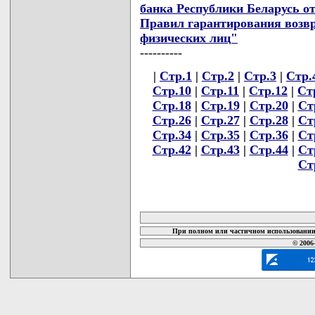
банка Республики Беларусь от
Правил гарантирования возв
физических лиц"
----------
|
Стр.1
|
Стр.2
|
Стр.3
|
Стр.
Стр.10
|
Стр.11
|
Стр.12
|
Ст
Стр.18
|
Стр.19
|
Стр.20
|
Ст
Стр.26
|
Стр.27
|
Стр.28
|
Ст
Стр.34
|
Стр.35
|
Стр.36
|
Ст
Стр.42
|
Стр.43
|
Стр.44
|
Ст
Ст
карта новых документов
При полном или частичном использовании 
© 2006