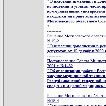
"О внесении изменения и доп
исчисления и уплаты части п
коммунальными унитарными 
находится на праве хозяйстве
Могилевского областного Совет
7"
----------
Решение Могилевского областног
№15-2
"О внесении дополнения в ре
депутатов от 15 декабря 2000 г
----------
Постановление Совета Министр
2001 г. №1482
"Об организации работы Респ
закупке медицинской техники 
Республиканской тендерной к
средств и изделий медицинско
----------
Решение Могилевского областног
№15-4
"О предоставлении льгот по 