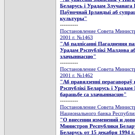
Беларусь i Урадам Злучанага 
Паўночнай Iрландыi аб супрацо
культуры"
----------
Постановление Совета Министр
2001 г. №1463
"Аб падпiсаннi Пагаднення па
Урадам Рэспублiкi Малдова аб
злачыннасцю"
----------
Постановление Совета Министр
2001 г. №1462
"Аб правядзеннi перагавораў
Рэспублiкi Беларусь i Урадам
барацьбе са злачыннасцю"
----------
Постановление Совета Министр
Национального банка Республик
"О внесении изменений и доп
Министров Республики Белар
Беларусь от 15 декабря 1994 г.