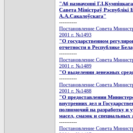
"Аб назначэннi Г.I.Кумпiцкаг
Савета Мiнiстраў Рэспублiкi Б
А.А.Сакалоўскага"
----------
Постановление Совета Министр
2001 г. №1493
"О государственном регулиров
отчетности в Республике Бел
----------
Постановление Совета Министр
2001 г. №1489
"О выделении денежных сред
----------
Постановление Совета Министр
2001 г. №1488
"О предоставлении Министер
внутренних дел и Государств
полномочий на разработку и у
масел, смазок и специальных
----------
Постановление Совета Министр