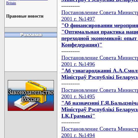
Britain
----------
Постановление Совета Министр
Правовые новости
2001 г. №1497
"О финансировании мероприя
"Оптимальная практика нацио
переходной экономикой: опыт
Конфедерация)"
----------
Постановление Совета Министр
2001 г. №1496
"Аб узнагароджаннi А.А.Смол
Мiнiстраў Рэспублiкi Беларус
----------
Постановление Совета Министр
2001 г. №1495
"Аб назначэннi Г.Я.Бальцэвiч
Мiнiстраў Рэспублiкi Беларусь
I.К.Грамыкi"
----------
Постановление Совета Министр
2001 г. №1494