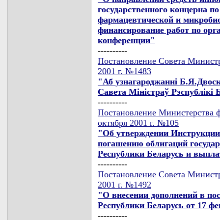
государственного концерна по
фармацевтической и микробио
финансирование работ по орг
конференции"
----------
Постановление Совета Министр
2001 г. №1483
"Аб узнагароджаннi Б.Я.Двоск
Савета Мiнiстраў Рэспублiкi 
----------
Постановление Министерства ф
октября 2001 г. №105
"Об утверждении Инструкции 
погашению облигаций государ
Республики Беларусь и выпла
----------
Постановление Совета Министр
2001 г. №1492
"О внесении дополнений в по
Республики Беларусь от 17 фев
----------