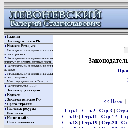
Главная
Законодательство РБ
Кодексы Беларуси
Законодательные и нормативные акты
по дате принятия
Законодательные и нормативные акты
Законодатель
принятые различными органами власти
Законодательные и нормативные акты
Пра
по темам
Законодательные и нормативные акты
по виду документы
Международное право в Беларуси
Законодательство СССР
Законы других стран
Кодексы
Законодательство РФ
<< Назад
|
Право Украины
Полезные ресурсы
|
Стр.1
|
Стр.2
|
Стр.3
|
Стр.
Контакты
Стр.10
|
Стр.11
|
Стр.12
|
Ст
Новости сайта
Стр.18
|
Стр.19
|
Стр.20
|
Ст
Поиск документа