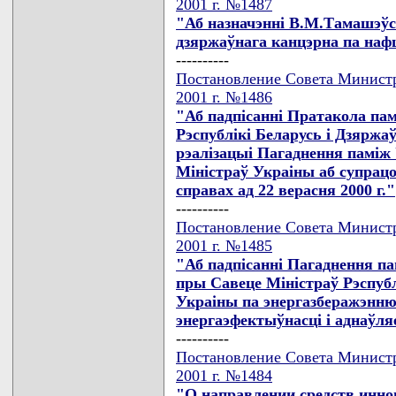
2001 г. №1487
"Аб назначэннi В.М.Тамашэўск
дзяржаўнага канцэрна па нафце
----------
Постановление Совета Министр
2001 г. №1486
"Аб падпiсаннi Пратакола п
Рэспублiкi Беларусь i Дзярж
рэалiзацыi Пагаднення памiж 
Мiнiстраў Украiны аб супрацо
справах ад 22 верасня 2000 г."
----------
Постановление Совета Министр
2001 г. №1485
"Аб падпiсаннi Пагаднення п
пры Савеце Мiнiстраў Рэспуб
Украiны па энергазберажэнню 
энергаэфектыўнасцi i аднаўля
----------
Постановление Совета Министр
2001 г. №1484
"О направлении средств инно