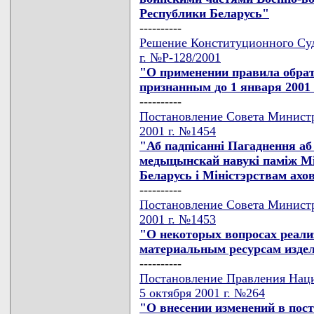
Республики Беларусь"
----------
Решение Конституционного Суда
г. №Р-128/2001
"О применении правила обрат
признанным до 1 января 2001
----------
Постановление Совета Министр
2001 г. №1454
"Аб падпiсаннi Пагаднення аб 
медыцынскай навукi памiж Мi
Беларусь i Мiнiстэрствам ахо
----------
Постановление Совета Министр
2001 г. №1453
"О некоторых вопросах реали
материальным ресурсам издел
----------
Постановление Правления Наци
5 октября 2001 г. №264
"О внесении изменений в пос