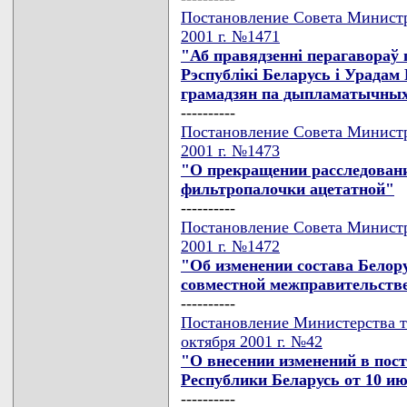
Постановление Совета Министр
2001 г. №1471
"Аб правядзеннi перагавораў
Рэспублiкi Беларусь i Урадам 
грамадзян па дыпламатычных
----------
Постановление Совета Министр
2001 г. №1473
"О прекращении расследован
фильтропалочки ацетатной"
----------
Постановление Совета Министр
2001 г. №1472
"Об изменении состава Белор
совместной межправительств
----------
Постановление Министерства т
октября 2001 г. №42
"О внесении изменений в пос
Республики Беларусь от 10 ию
----------