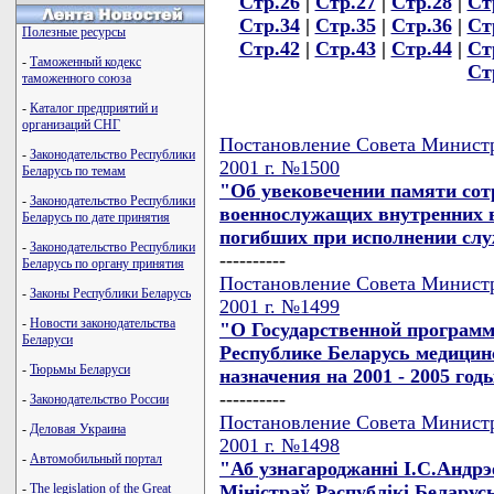
Стр.26
|
Стр.27
|
Стр.28
|
Ст
Стр.34
|
Стр.35
|
Стр.36
|
Ст
Полезные ресурсы
Стр.42
|
Стр.43
|
Стр.44
|
Ст
-
Таможенный кодекс
Ст
таможенного союза
-
Каталог предприятий и
организаций СНГ
Постановление Совета Министр
-
Законодательство Республики
2001 г. №1500
Беларусь по темам
"Об увековечении памяти сот
-
Законодательство Республики
военнослужащих внутренних в
Беларусь по дате принятия
погибших при исполнении слу
-
Законодательство Республики
----------
Беларусь по органу принятия
Постановление Совета Министр
-
Законы Республики Беларусь
2001 г. №1499
-
Новости законодательства
"О Государственной программ
Беларуси
Республике Беларусь медицин
-
Тюрьмы Беларуси
назначения на 2001 - 2005 го
----------
-
Законодательство России
Постановление Совета Министр
-
Деловая Украина
2001 г. №1498
-
Автомобильный портал
"Аб узнагароджаннi I.С.Андр
Мiнiстраў Рэспублiкi Беларус
-
The legislation of the Great