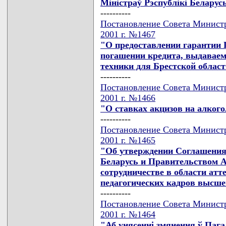
Мiнiстраў Рэспублiкi Беларус
----------
Постановление Совета Министр
2001 г. №1467
"О предоставлении гарантии 
погашении кредита, выдаваем
техники для Брестской облас
----------
Постановление Совета Министр
2001 г. №1466
"О ставках акцизов на алког
----------
Постановление Совета Министр
2001 г. №1465
"Об утверждении Соглашения
Беларусь и Правительством А
сотрудничестве в области атт
педагогических кадров высш
----------
Постановление Совета Министр
2001 г. №1464
"Аб унясеннi змянення ў Пага