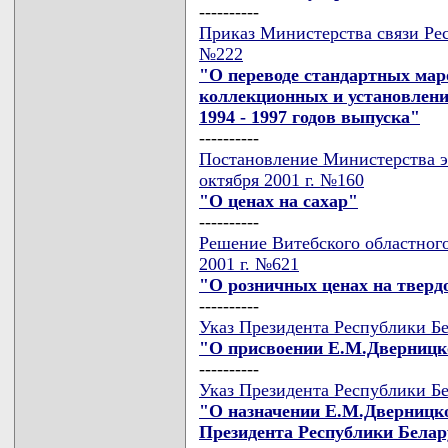
----------
Приказ Министерства связи Рес
№222
"О переводе стандартных маро
коллекционных и установлен
1994 - 1997 годов выпуска"
----------
Постановление Министерства э
октября 2001 г. №160
"О ценах на сахар"
----------
Решение Витебского областного
2001 г. №621
"О розничных ценах на тверд
----------
Указ Президента Республики Бе
"О присвоении Е.М.Дверницк
----------
Указ Президента Республики Бе
"О назначении Е.М.Дверницк
Президента Республики Белар