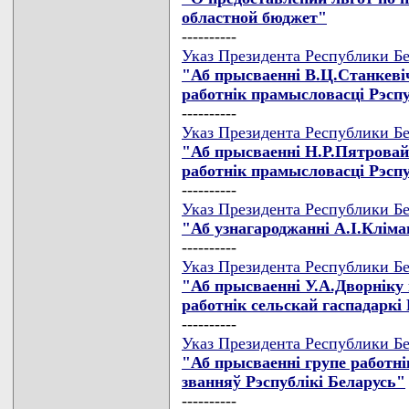
областной бюджет"
----------
Указ Президента Республики Бе
"Аб прысваеннi В.Ц.Станкевi
работнiк прамысловасцi Рэспу
----------
Указ Президента Республики Бе
"Аб прысваеннi Н.Р.Пятровай
работнiк прамысловасцi Рэспу
----------
Указ Президента Республики Бе
"Аб узнагароджаннi А.I.Клi
----------
Указ Президента Республики Бе
"Аб прысваеннi У.А.Дворнiку
работнiк сельскай гаспадаркi
----------
Указ Президента Республики Бе
"Аб прысваеннi групе работн
званняў Рэспублiкi Беларусь"
----------