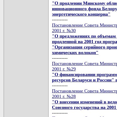
"О продлении Минскому облис
инновационного фонда Белору
энергетического концерна"
----------
Постановление Совета Министр
2001 г. №30
"О предложениях по объемам 
продленной на 2001 год прог
"Организация серийного прои
химических волокон"
----------
Постановление Совета Министр
2001 г. №29
"О финансировании програм
ресурсов Беларуси и России" в
----------
Постановление Совета Министр
2001 г. №28
"О внесении изменений в вед
Союзного государства на 2001
----------