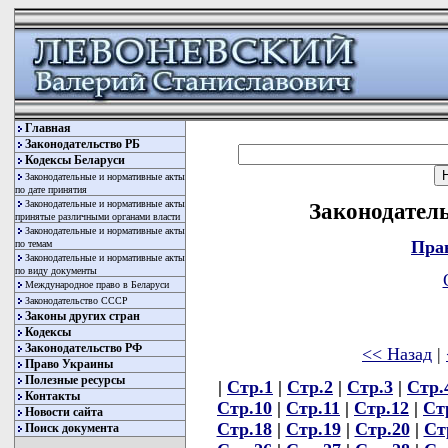
Главная
Законодательство РБ
Кодексы Беларуси
Законодательные и нормативные акты
по дате принятия
Законодательные и нормативные акты
Законодатель
принятые различными органами власти
Законодательные и нормативные акты
Пра
по темам
Законодательные и нормативные акты
по виду документы
Международное право в Беларуси
Законодательство СССР
Законы других стран
Кодексы
Законодательство РФ
<< Назад
|
Право Украины
Полезные ресурсы
|
Стр.1
|
Стр.2
|
Стр.3
|
Стр.
Контакты
Стр.10
|
Стр.11
|
Стр.12
|
Ст
Новости сайта
Стр.18
|
Стр.19
|
Стр.20
|
Ст
Поиск документа