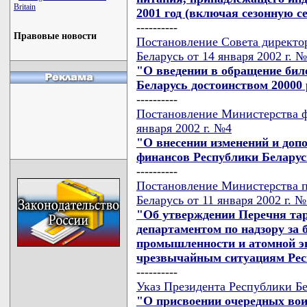
Britain
2001 год (включая сезонную с
----------
Правовые новости
Постановление Совета директо
Беларусь от 14 января 2002 г. 
"О введении в обращение бил
Беларусь достоинством 20000 
----------
Постановление Министерства ф
января 2002 г. №4
"О внесении изменений и доп
финансов Республики Беларусь
----------
Постановление Министерства 
Беларусь от 11 января 2002 г. №
"Об утверждении Перечня та
департаментом по надзору за 
промышленности и атомной э
чрезвычайным ситуациям Рес
----------
Указ Президента Республики Бел
"О присвоении очередных вои