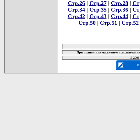
Стр.26
|
Стр.27
|
Стр.28
|
Ст
Стр.34
|
Стр.35
|
Стр.36
|
Ст
Стр.42
|
Стр.43
|
Стр.44
|
Ст
Стр.50
|
Стр.51
|
Стр.52
карта новых документов
При полном или частичном использовании 
© 2006