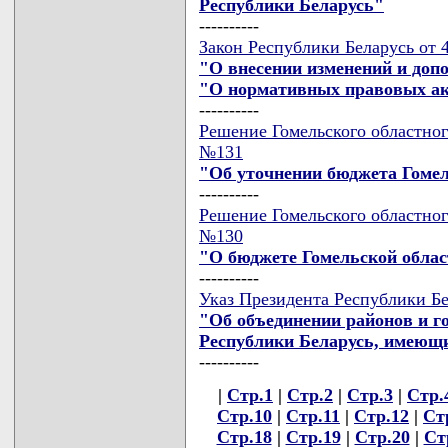
Республики Беларусь"
----------
Закон Республики Беларусь от 4
"О внесении изменений и доп
"О нормативных правовых ак
----------
Решение Гомельского областного
№131
"Об уточнении бюджета Гомел
----------
Решение Гомельского областного
№130
"О бюджете Гомельской област
----------
Указ Президента Республики Бел
"Об объединении районов и г
Республики Беларусь, имеющ
----------
|
Стр.1
|
Стр.2
|
Стр.3
|
Стр.
Стр.10
|
Стр.11
|
Стр.12
|
Ст
Стр.18
|
Стр.19
|
Стр.20
|
Ст