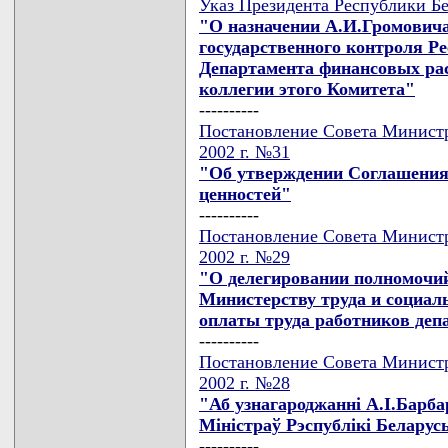
Указ Президента Республики Бе
"О назначении А.И.Громовича
государственного контроля Р
Департамента финансовых рас
коллегии этого Комитета"
----------
Постановление Совета Министр
2002 г. №31
"Об утверждении Соглашения 
ценностей"
----------
Постановление Совета Министр
2002 г. №29
"О делегировании полномочи
Министерству труда и социал
оплаты труда работников деп
----------
Постановление Совета Министр
2002 г. №28
"Аб узнагароджаннi А.I.Барб
Мiнiстраў Рэспублiкi Беларус
----------