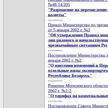
№48-14/205
"Разрешение на перечисление
валюты"
----------
Приказ Министерства по чрезв
от 5 января 2002 г. №3
"Об утверждении Правил нош
лиц рядового и начальствующе
чрезвычайным ситуациям Рес
----------
Постановление Министерства э
января 2002 г. №2
"О внесении изменений в Пе
отдельные виды экспортируе
Республике Беларусь"
----------
Решение Могилевского областно
2002 г. №1-2
"О тарифах на коммунальные
----------
Постановление Совета Министр