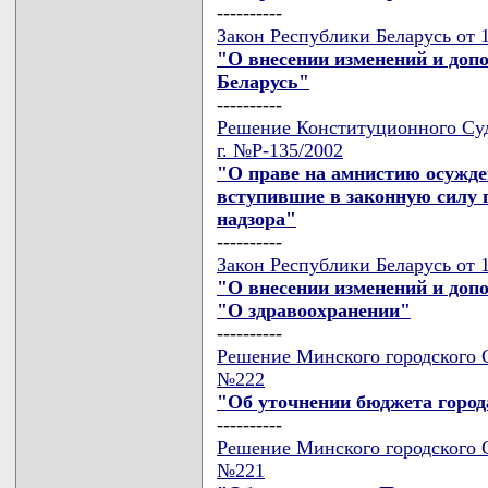
----------
Закон Республики Беларусь от 1
"О внесении изменений и доп
Беларусь"
----------
Решение Конституционного Суда
г. №Р-135/2002
"О праве на амнистию осужд
вступившие в законную силу 
надзора"
----------
Закон Республики Беларусь от 1
"О внесении изменений и доп
"О здравоохранении"
----------
Решение Минского городского Со
№222
"Об уточнении бюджета город
----------
Решение Минского городского Со
№221