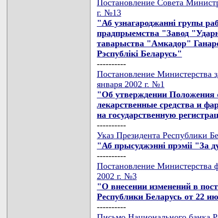
Постановление Совета Министр
г. №13
"Аб узнагароджаннi групы ра
прадпрыемства "Завод "Удар
таварыства "Амкадор" Ганаро
Рэспублiкi Беларусь"
----------
Постановление Министерства з
января 2002 г. №1
"Об утверждении Положения о
лекарственные средства и фа
на государственную регистра
----------
Указ Президента Республики Бел
"Аб прысуджэннi прэмii "За д
----------
Постановление Министерства ф
2002 г. №3
"О внесении изменений в пос
Республики Беларусь от 22 ию
----------
Письмо Национального банка Ре