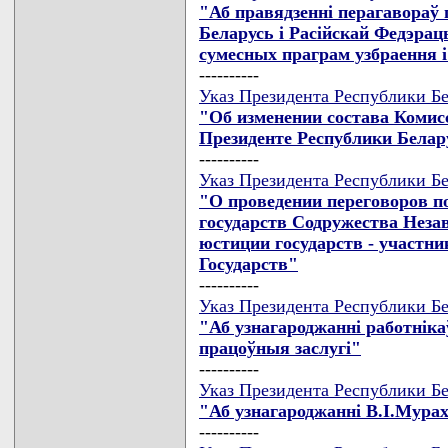
"Аб правядзеннi перагавораў 
Беларусь i Расiйскай Федэрац
сумесных праграм узбраення 
----------
Указ Президента Республики Бе
"Об изменении состава Комис
Президенте Республики Белар
----------
Указ Президента Республики Бе
"О проведении переговоров п
государств Содружества Неза
юстиции государств - участн
Государств"
----------
Указ Президента Республики Бел
"Аб узнагароджаннi работнiка
працоўныя заслугi"
----------
Указ Президента Республики Бе
"Аб узнагароджаннi В.I.Мур
----------