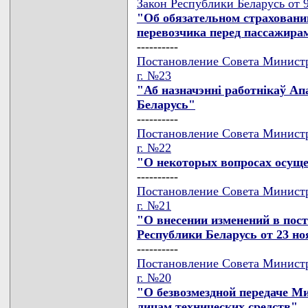
Закон Республики Беларусь от 9
"Об обязательном страховани
перевозчика перед пассажира
----------
Постановление Совета Министр
г. №23
"Аб назначэннi работнiкаў Ап
Беларусь"
----------
Постановление Совета Министр
г. №22
"О некоторых вопросах осуще
----------
Постановление Совета Министр
г. №21
"О внесении изменений в пос
Республики Беларусь от 23 ноя
----------
Постановление Совета Министр
г. №20
"О безвозмездной передаче 
лицам технических средств"