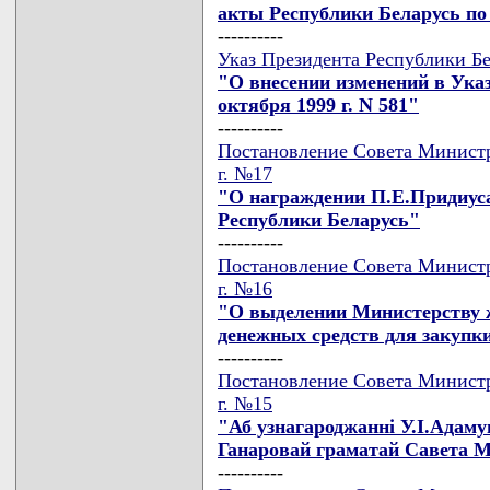
акты Республики Беларусь по
----------
Указ Президента Республики Бе
"О внесении изменений в Указ
октября 1999 г. N 581"
----------
Постановление Совета Министр
г. №17
"О награждении П.Е.Придиус
Республики Беларусь"
----------
Постановление Совета Министр
г. №16
"О выделении Министерству 
денежных средств для закупк
----------
Постановление Совета Министр
г. №15
"Аб узнагароджаннi У.I.Адам
Ганаровай граматай Савета Мi
----------