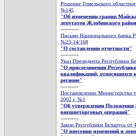
Решение Гомельского областного
№145
"Об изменении границ Майско
депутатов Жлобинского райо
----------
Письмо Национального банка Ре
№23-14/168
"О составлении отчетности"
----------
Указ Президента Республики Бел
"О присоединении Республики
квалификаций, относящихся 
регионе"
----------
Постановление Министерства то
2002 г. №1
"Об утверждении Положения о
внешнеторговых операций"
----------
Закон Республики Беларусь от 4
"О внесении изменений и доп