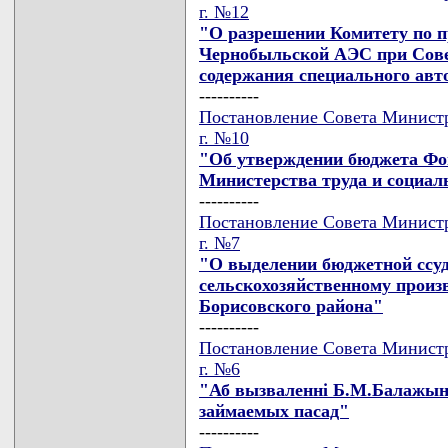
г. №12
"О разрешении Комитету по п
Чернобыльской АЭС при Сове
содержания специального авт
----------
Постановление Совета Министр
г. №10
"Об утверждении бюджета Фо
Министерства труда и социал
----------
Постановление Совета Министр
г. №7
"О выделении бюджетной ссу
сельскохозяйственному прои
Борисовского района"
----------
Постановление Совета Министр
г. №6
"Аб вызваленнi Б.М.Балажынск
займаемых пасад"
----------