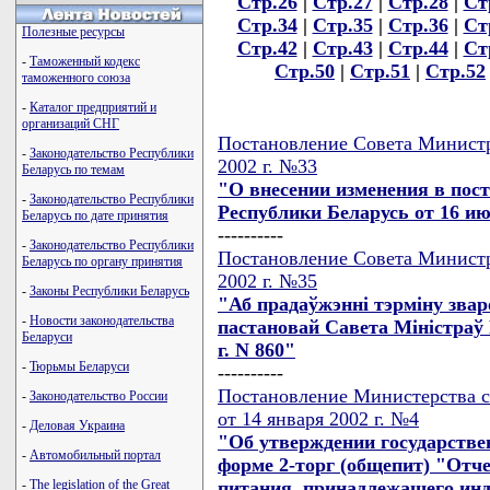
Стр.26
|
Стр.27
|
Стр.28
|
Ст
Стр.34
|
Стр.35
|
Стр.36
|
Ст
Полезные ресурсы
Стр.42
|
Стр.43
|
Стр.44
|
Ст
-
Таможенный кодекс
Стр.50
|
Стр.51
|
Стр.52
таможенного союза
-
Каталог предприятий и
организаций СНГ
Постановление Совета Министр
-
Законодательство Республики
2002 г. №33
Беларусь по темам
"О внесении изменения в пос
-
Законодательство Республики
Республики Беларусь от 16 ию
Беларусь по дате принятия
----------
-
Законодательство Республики
Постановление Совета Министр
Беларусь по органу принятия
2002 г. №35
-
Законы Республики Беларусь
"Аб прадаўжэннi тэрмiну звар
-
Новости законодательства
пастановай Савета Мiнiстраў 
Беларуси
г. N 860"
-
Тюрьмы Беларуси
----------
Постановление Министерства с
-
Законодательство России
от 14 января 2002 г. №4
-
Деловая Украина
"Об утверждении государстве
-
Автомобильный портал
форме 2-торг (общепит) "Отч
питания, принадлежащего ин
-
The legislation of the Great