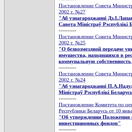
Постановление Совета Министр
2002 г. №27
"Аб узнагароджаннi Дз.I.Лапа
Савета Мiнiстраў Рэспублiкi 
----------
Постановление Совета Министр
2002 г. №25
"О безвозмездной передаче у
имущества, находящихся в ре
коммунальную собственность 
----------
Постановление Совета Министр
2002 г. №24
"Аб узнагароджаннi П.А.Наду
Мiнiстраў Рэспублiкi Беларус
----------
Постановление Комитета по це
Республики Беларусь от 10 янв
"Об утверждении Положения о
инвестиционных фондов"
----------