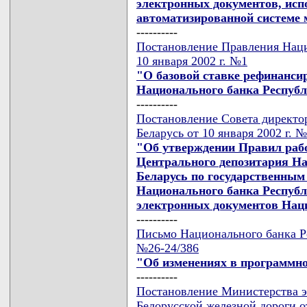
электронных документов, исп
автоматизированной системе 
----------
Постановление Правления Наци
10 января 2002 г. №1
"О базовой ставке рефинанси
Национального банка Респуб
----------
Постановление Совета директо
Беларусь от 10 января 2002 г. 
"Об утверждении Правил раб
Центрального депозитария На
Беларусь по государственным
Национального банка Республ
электронных документов Наци
----------
Письмо Национального банка Ре
№26-24/386
"Об изменениях в программно
----------
Постановление Министерства э
Белорусской железной дороги от