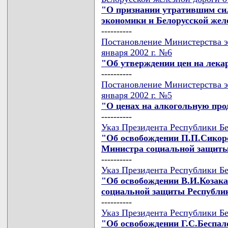
"О признании утратившим си
экономики и Белорусской жел
----------
Постановление Министерства э
января 2002 г. №6
"Об утверждении цен на лек
----------
Постановление Министерства э
января 2002 г. №5
"О ценах на алкогольную пр
----------
Указ Президента Республики Бе
"Об освобождении П.П.Сикорс
Министра социальной защиты
----------
Указ Президента Республики Бе
"Об освобождении В.И.Козака
социальной защиты Республи
----------
Указ Президента Республики Бе
"Об освобождении Г.С.Беспал