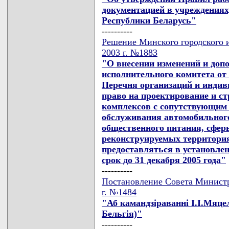
документацией в учреждениях
Республики Беларусь"
----------
Решение Минского городского и
2003 г. №1883
"О внесении изменений и доп
исполнительного комитета от 
Перечня организаций и инди
право на проектирование и с
комплексов с сопутствующим 
обслуживания автомобильного
общественного питания, сферы
реконструируемых территория
предоставляться в установлен
срок до 31 декабря 2005 года"
----------
Постановление Совета Министр
г. №1484
"Аб камандзiраваннi I.I.Мяце
Бельгiя)"
----------