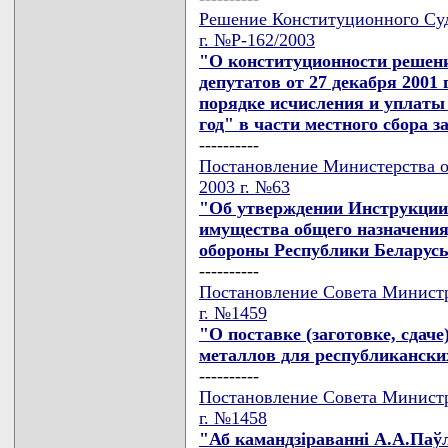
Решение Конституционного Суд
г. №Р-162/2003
"О конституционности решени
депутатов от 27 декабря 2001
порядке исчисления и уплаты
год" в части местного сбора з
----------
Постановление Министерства о
2003 г. №63
"Об утверждении Инструкции 
имущества общего назначения
обороны Республики Беларусь
----------
Постановление Совета Министр
г. №1459
"О поставке (заготовке, сдач
металлов для республиканских
----------
Постановление Совета Министр
г. №1458
"Аб камандзiраваннi А.А.Паўл