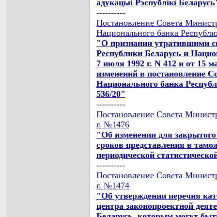
адукацыi Рэспублiкi Беларусь
----------
Постановление Совета Министр
Национального банка Республик
"О признании утратившими с
Республики Беларусь и Нацио
7 июля 1992 г. N 412 и от 15 м
изменений в постановление С
Национального банка Республи
536/20"
----------
Постановление Совета Министр
г. №1476
"Об изменении для закрытого
сроков представления в тамо
периодической статистическо
----------
Постановление Совета Министр
г. №1474
"Об утверждении перечня ка
центра законопроектной деят
Беларусь, которым могут бы