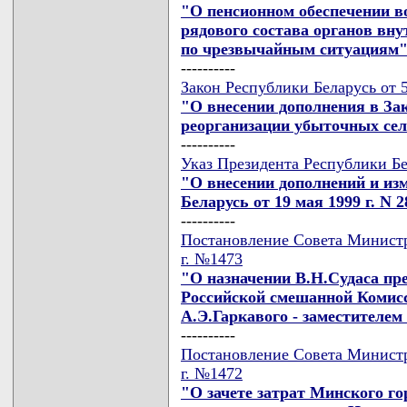
"О пенсионном обеспечении в
рядового состава органов вну
по чрезвычайным ситуациям
----------
Закон Республики Беларусь от 5
"О внесении дополнения в За
реорганизации убыточных сел
----------
Указ Президента Республики Бе
"О внесении дополнений и из
Беларусь от 19 мая 1999 г. N 
----------
Постановление Совета Министр
г. №1473
"О назначении В.Н.Судаса пре
Российской смешанной Комисс
А.Э.Гаркавого - заместителем
----------
Постановление Совета Министр
г. №1472
"О зачете затрат Минского г