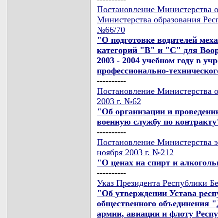
Постановление Министерства о
Министерства образования Респ
№66/70
"О подготовке водителей мех
категорий "В" и "С" для Воо
2003 - 2004 учебном году в у
профессионально-техническог
----------
Постановление Министерства о
2003 г. №62
"Об организации и проведени
военную службу по контракту
----------
Постановление Министерства э
ноября 2003 г. №212
"О ценах на спирт и алкогол
----------
Указ Президента Республики Бе
"Об утверждении Устава респ
общественного объединения "
армии, авиации и флоту Респ