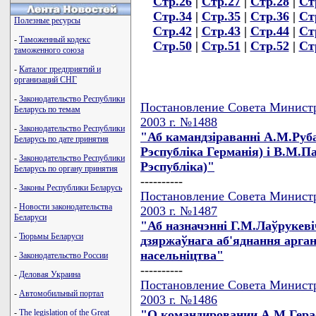
Стр.26
|
Стр.27
|
Стр.28
|
Ст
Стр.34
|
Стр.35
|
Стр.36
|
Ст
Полезные ресурсы
Стр.42
|
Стр.43
|
Стр.44
|
Ст
-
Таможенный кодекс
Стр.50
|
Стр.51
|
Стр.52
|
Ст
таможенного союза
-
Каталог предприятий и
организаций СНГ
-
Законодательство Республики
Постановление Совета Министр
Беларусь по темам
2003 г. №1488
-
Законодательство Республики
"Аб камандзiраваннi А.М.Руба
Беларусь по дате принятия
Рэспублiка Германiя) i В.М.Па
-
Законодательство Республики
Рэспублiка)"
Беларусь по органу принятия
----------
-
Законы Республики Беларусь
Постановление Совета Министр
-
Новости законодательства
2003 г. №1487
Беларуси
"Аб назначэннi Г.М.Лаўрукев
-
Тюрьмы Беларуси
дзяржаўнага аб'яднання арга
насельнiцтва"
-
Законодательство России
----------
-
Деловая Украина
Постановление Совета Министр
-
Автомобильный портал
2003 г. №1486
"О командировании А.М.Гера
-
The legislation of the Great