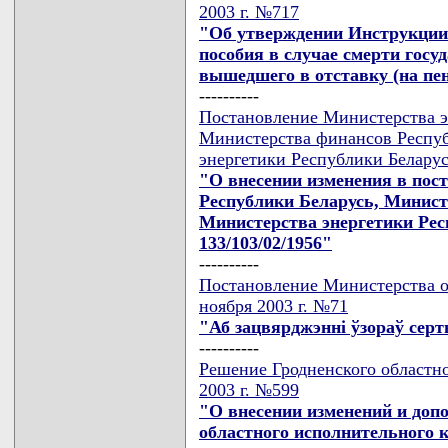
2003 г. №717
"Об утверждении Инструкции
пособия в случае смерти госу
вышедшего в отставку (на пе
----------
Постановление Министерства э
Министерства финансов Респуб
энергетики Республики Беларусь
"О внесении изменения в пос
Республики Беларусь, Минист
Министерства энергетики Респ
133/103/02/1956"
----------
Постановление Министерства о
ноября 2003 г. №71
"Аб зацвярджэннi ўзораў сер
----------
Решение Гродненского областно
2003 г. №599
"О внесении изменений и доп
областного исполнительного к