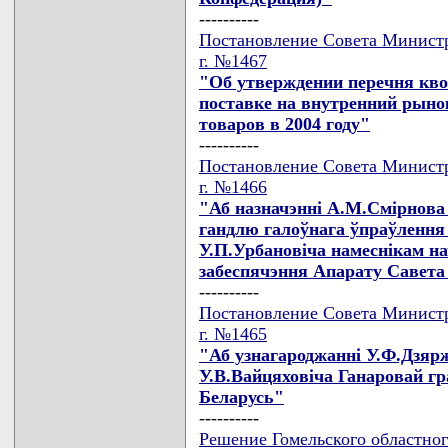
----------
Постановление Совета Министр
г. №1467
"Об утверждении перечня кв
поставке на внутренний рынок
товаров в 2004 году"
----------
Постановление Совета Министр
г. №1466
"Аб назначэннi А.М.Смiрнова
гандлю галоўнага ўпраўлення 
У.П.Урбановiча намеснiкам н
забеспячэння Апарату Савета 
----------
Постановление Совета Министр
г. №1465
"Аб узнагароджаннi У.Ф.Дзяржы
У.В.Вайцяховiча Ганаровай гр
Беларусь"
----------
Решение Гомельского областног