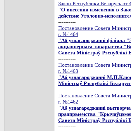
Закон Республики Беларусь от 4
"О внесении изменения в Зак
действие Уголовно-исполните
----------
Постановление Совета Министр
г. №1464
"Аб узнагароджаннi фiлiяла 
акцыянернага таварыства "Б
Савета Мiнiстраў Рэспублiкi 
----------
Постановление Совета Министр
г. №1463
"Аб узнагароджаннi М.П.Клюе
Мiнiстраў Рэспублiкi Беларус
----------
Постановление Совета Министр
г. №1462
"Аб узнагароджаннi вытворчаг
прадпрыемства "Крычаўцэме
Савета Мiнiстраў Рэспублiкi 
----------