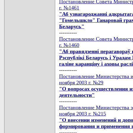
Постановление Совета Министр
г. №1461
"Аб узнагароджаннi адкрытаг
"Гомельшкло" Ганаровай грам
Беларусь"
----------
Постановление Совета Министр
г. №1460
"Аб правядзеннi перагавораў
Рэспублiкi Беларусь i Урадам 
галiне каранцiну i аховы расл
----------
Постановление Министерства и
ноября 2003 г. №29
"О вопросах осуществления и
деятельности"
----------
Постановление Министерства э
ноября 2003 г. №215
"О внесении изменений и доп
формирования и применения 
----------