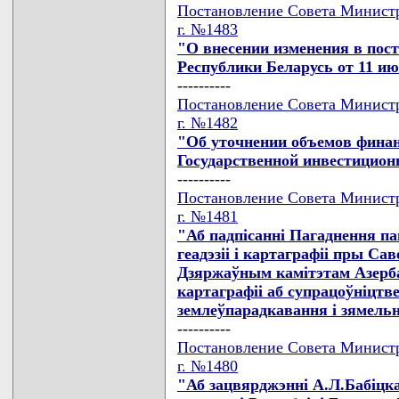
Постановление Совета Министр
г. №1483
"О внесении изменения в пос
Республики Беларусь от 11 июн
----------
Постановление Совета Министр
г. №1482
"Об уточнении объемов финан
Государственной инвестицион
----------
Постановление Совета Министр
г. №1481
"Аб падпiсаннi Пагаднення па
геадэзii i картаграфii пры Сав
Дзяржаўным камiтэтам Азерба
картаграфii аб супрацоўнiцтве 
землеўпарадкавання i зямель
----------
Постановление Совета Министр
г. №1480
"Аб зацвярджэннi А.Л.Бабiцка