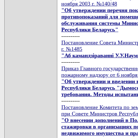
ноября 2003 г. №140/48
"Об утверждении перечня пок
противопоказаний для помеще
обслуживания системы Минис
Республики Беларусь"
----------
Постановление Совета Министр
г. №1485
"Аб камандзiраваннi У.У.Наум
----------
Приказ Главного государственн
пожарному надзору от 6 ноября
"Об утверждении и введении 
Республики Беларусь "Дымос
требования. Методы испытан
----------
Постановление Комитета по зем
при Совете Министров Республи
"О внесении дополнений в По
стажировки в организациях п
недвижимого имущества и пра