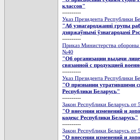
классов"
----------
Указ Президента Республики Бе
"Аб узнагароджаннi групы раб
дзяржаўнымi ўзнагародамi Рэс
----------
Приказ Министерства обороны Р
№40
"Об организации выдачи лице
связанной с продукцией военн
----------
Указ Президента Республики Бе
"О признании утратившими с
Республики Беларусь"
----------
Закон Республики Беларусь от 5
"О внесении изменений и доп
кодекс Республики Беларусь"
----------
Закон Республики Беларусь от 5
"О внесении изменений и доп