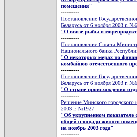
помещения"
----------
Постановление Государственно
Беларусь от 6 ноября 2003 г. №
"О ввозе рыбы и морепродук
----------
Постановление Совета Министр
Национального банка Республик
"О некоторых мерах по фина
комбайнов отечественного пр
----------
Постановление Государственно
Беларусь от 6 ноября 2003 г. №
"О стране происхождения отд
----------
Решение Минского городского и
2003 г. №1927
"Об укрупненном показателе 
общей площади жилого помещ
на ноябрь 2003 года"
----------