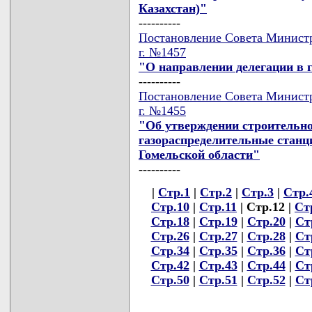
Казахстан)"
----------
Постановление Совета Министр
г. №1457
"О направлении делегации в 
----------
Постановление Совета Министр
г. №1455
"Об утверждении строительно
газораспределительные станц
Гомельской области"
----------
|
Стр.1
|
Стр.2
|
Стр.3
|
Стр.
Стр.10
|
Стр.11
| Стр.12 |
Ст
Стр.18
|
Стр.19
|
Стр.20
|
Ст
Стр.26
|
Стр.27
|
Стр.28
|
Ст
Стр.34
|
Стр.35
|
Стр.36
|
Ст
Стр.42
|
Стр.43
|
Стр.44
|
Ст
Стр.50
|
Стр.51
|
Стр.52
|
Ст