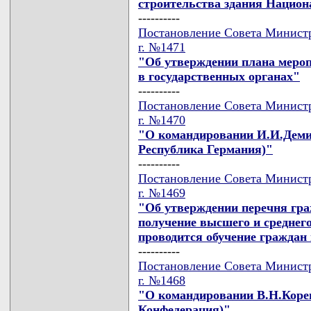
строительства здания Национ
----------
Постановление Совета Министр
г. №1471
"Об утверждении плана меро
в государственных органах"
----------
Постановление Совета Министр
г. №1470
"О командировании И.И.Демид
Республика Германия)"
----------
Постановление Совета Министр
г. №1469
"Об утверждении перечня гр
получение высшего и среднего
проводится обучение граждан
----------
Постановление Совета Министр
г. №1468
"О командировании В.Н.Коре
Конфедерация)"