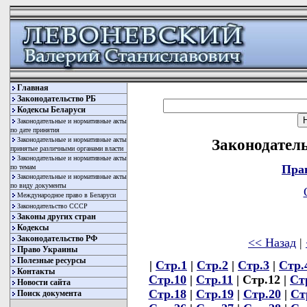
Главная
Законодательство РБ
Кодексы Беларуси
Законодательные и нормативные акты
по дате принятия
Законодательные и нормативные акты
Законодатель
принятые различными органами власти
Законодательные и нормативные акты
Пра
по темам
Законодательные и нормативные акты
по виду документы
Международное право в Беларуси
Законодательство СССР
Законы других стран
Кодексы
Законодательство РФ
<< Назад
|
Право Украины
Полезные ресурсы
|
Стр.1
|
Стр.2
|
Стр.3
|
Стр.
Контакты
Стр.10
|
Стр.11
| Стр.12 |
Ст
Новости сайта
Стр.18
|
Стр.19
|
Стр.20
|
Ст
Поиск документа