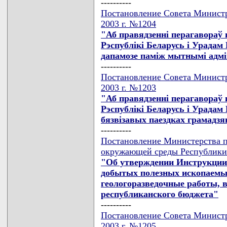
----------
Постановление Совета Министр
2003 г. №1204
"Аб правядзеннi перагавораў
Рэспублiкi Беларусь i Урадам 
дапамозе памiж мытнымi адм
----------
Постановление Совета Министр
2003 г. №1203
"Аб правядзеннi перагавораў
Рэспублiкi Беларусь i Урадам
бязвiзавых паездках грамадзя
----------
Постановление Министерства п
окружающей среды Республики Б
"Об утверждении Инструкции 
добытых полезных ископаемых
геологоразведочные работы, 
республиканского бюджета"
----------
Постановление Совета Министр
2003 г. №1205