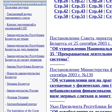
Стр.26
|
Стр.27
|
Стр.28
|
Ст
Стр.34
|
Стр.35
|
Стр.36
|
Ст
Полезные ресурсы
Стр.42
|
Стр.43
|
Стр.44
|
Ст
-
Таможенный кодекс
Стр.50
|
Стр.51
|
Стр.52
|
Ст
таможенного союза
-
Каталог предприятий и
организаций СНГ
-
Законодательство Республики
Постановление Совета директо
Беларусь по темам
Беларусь от 25 сентября 2003 г
-
Законодательство Республики
"Об утверждении Национально
Беларусь по дате принятия
35 "Прекращаемая деятельно
-
Законодательство Республики
системы"
Беларусь по органу принятия
----------
-
Законы Республики Беларусь
Постановление Министерства ф
-
Новости законодательства
сентября 2003 г. №130
Беларуси
"Об установлении цен на драг
-
Тюрьмы Беларуси
скупаемые у физических лиц 
небанковскими финансовыми 
-
Законодательство России
виде мерных слитков и монет 
-
Деловая Украина
----------
-
Автомобильный портал
Указ Президента Республики Бе
"Об освобождении от должнос
-
The legislation of the Great