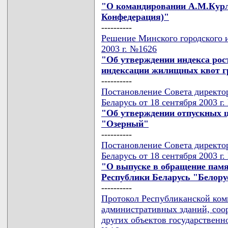
"О командировании А.М.Курл
Конфедерация)"
----------
Решение Минского городского и
2003 г. №1626
"Об утверждении индекса рос
индексации жилищных квот 
----------
Постановление Совета директо
Беларусь от 18 сентября 2003 г
"Об утверждении отпускных ц
"Озерный"
----------
Постановление Совета директо
Беларусь от 18 сентября 2003 г
"О выпуске в обращение пам
Республики Беларусь "Белору
----------
Протокол Республиканской ком
административных зданий, соо
других объектов государственно