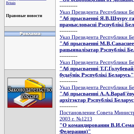
Britain
----------
Указ Президента Республики Бе
Правовые новости
"Аб прысваеннi Я.В.Шчуру га
прамысловасцi Рэспублiкi Бе
----------
Указ Президента Республики Бе
"Аб прысваеннi М.В.Савасцее
рацыяналiзатар Рэспублiкi Бе
----------
Указ Президента Республики Бе
"Аб прысваеннi Т.Г.Голубева
будаўнiк Рэспублiкi Беларусь"
----------
Указ Президента Республики Бе
"Аб прысваеннi А.А.Вараб'ёв
архiтэктар Рэспублiкi Белару
----------
Постановление Совета Министр
2003 г. №1213
"О командировании В.И.Сема
Федерация)"