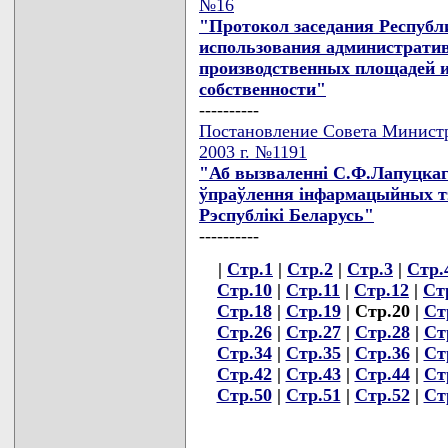
№16
"Протокол заседания Республ
использования административ
производственных площадей и
собственности"
----------
Постановление Совета Министр
2003 г. №1191
"Аб вызваленнi С.Ф.Лапуцкаг
ўпраўлення iнфармацыйных тэ
Рэспублiкi Беларусь"
----------
|
Стр.1
|
Стр.2
|
Стр.3
|
Стр.
Стр.10
|
Стр.11
|
Стр.12
|
Ст
Стр.18
|
Стр.19
| Стр.20 |
Ст
Стр.26
|
Стр.27
|
Стр.28
|
Ст
Стр.34
|
Стр.35
|
Стр.36
|
Ст
Стр.42
|
Стр.43
|
Стр.44
|
Ст
Стр.50
|
Стр.51
|
Стр.52
|
Ст