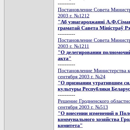
----------
Постановление Совета Министр
2003 г. №1212
"Аб узнагароджаннi А.Ф.Сiма
граматай Савета Мiнiстраў Рэ
----------
Постановление Совета Министр
2003 г. №1211
"О делегировании полномочий
акта"
----------
Постановление Министерства к
сентября 2003 г. №24
"О признании утратившим си
культуры Республики Беларусь
----------
Решение Гродненского областно
сентября 2003 г. №513
"О внесении изменений в Пол
коммунального хозяйства Гро
комитета"