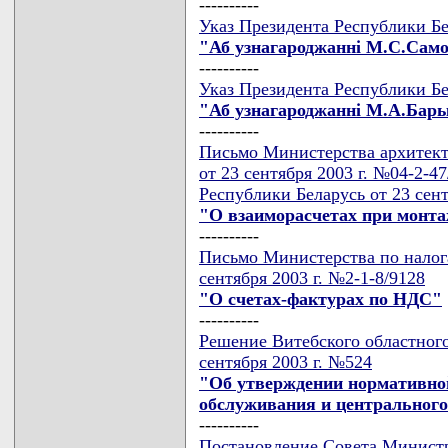
----------
Указ Президента Республики Бе
"Аб узнагароджаннi М.С.Сам
----------
Указ Президента Республики Бе
"Аб узнагароджаннi М.А.Бар
----------
Письмо Министерства архитект
от 23 сентября 2003 г. №04-2-
Республики Беларусь от 23 сент
"О взаиморасчетах при монта
----------
Письмо Министерства по налога
сентября 2003 г. №2-1-8/9128
"О счетах-фактурах по НДС"
----------
Решение Витебского областного
сентября 2003 г. №524
"Об утверждении нормативной
обслуживания и центральног
----------
Постановление Совета Министр