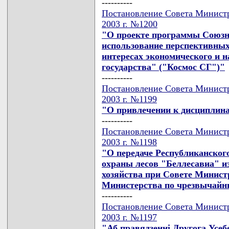
----------
Постановление Совета Министр
2003 г. №1200
"О проекте программы Союзно
использование перспективных
интересах экономического и 
государства" ("Космос СГ")"
----------
Постановление Совета Министр
2003 г. №1199
"О привлечении к дисциплин
----------
Постановление Совета Министр
2003 г. №1198
"О передаче Республиканског
охраны лесов "Беллесавиа" и
хозяйства при Совете Минист
Министерства по чрезвычайн
----------
Постановление Совета Министр
2003 г. №1197
"Аб правядзеннi Другога Усе