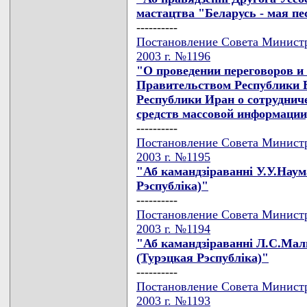
мастацтва "Беларусь - мая пе
----------
Постановление Совета Министр
2003 г. №1196
"О проведении переговоров и
Правительством Республики 
Республики Иран о сотрудниче
средств массовой информации
----------
Постановление Совета Министр
2003 г. №1195
"Аб камандзiраваннi У.У.Наума
Рэспублiка)"
----------
Постановление Совета Министр
2003 г. №1194
"Аб камандзiраваннi Л.С.Маль
(Турэцкая Рэспублiка)"
----------
Постановление Совета Министр
2003 г. №1193