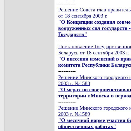
----------
Решение Совета глав правител
от 18 сентября 2003 г.
"О Концепции создания совме
вооруженных сил государств 
Государств"
----------
Постановление Государственно
Беларусь от 18 сентября 2003 г
"О внесении изменений в при
комитета Республики Беларусь
----------
Решение Минского городского и
2003 г. №1588
"О мерах по совершенствова
территории г.Минска в перио
----------
Решение Минского городского и
2003 г. №1589
"О месячной норме участия б
общественных работах"