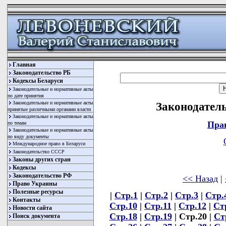
Главная
Законодательство РБ
Кодексы Беларуси
Законодательные и нормативные акты
по дате принятия
Законодательные и нормативные акты
Законодатель
принятые различными органами власти
Законодательные и нормативные акты
Пра
по темам
Законодательные и нормативные акты
по виду документы
Международное право в Беларуси
Законодательство СССР
Законы других стран
Кодексы
Законодательство РФ
<< Назад
|
Право Украины
Полезные ресурсы
|
Стр.1
|
Стр.2
|
Стр.3
|
Стр.
Контакты
Стр.10
|
Стр.11
|
Стр.12
|
Ст
Новости сайта
Стр.18
|
Стр.19
| Стр.20 |
Ст
Поиск документа