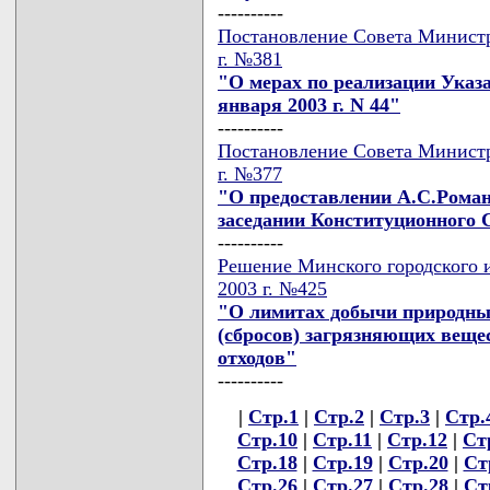
----------
Постановление Совета Министр
г. №381
"О мерах по реализации Указа
января 2003 г. N 44"
----------
Постановление Совета Министр
г. №377
"О предоставлении А.С.Роман
заседании Конституционного 
----------
Решение Минского городского и
2003 г. №425
"О лимитах добычи природны
(сбросов) загрязняющих вещ
отходов"
----------
|
Стр.1
|
Стр.2
|
Стр.3
|
Стр.
Стр.10
|
Стр.11
|
Стр.12
|
Ст
Стр.18
|
Стр.19
|
Стр.20
|
Ст
Стр.26
|
Стр.27
|
Стр.28
|
Ст