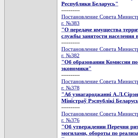
Республики Беларусь"
----------
Постановление Совета Министр
г. №383
"О передаче имущества терри
службы занятости населения 
----------
Постановление Совета Министр
г. №382
"Об образовании Комиссии п
экономики"
----------
Постановление Совета Министр
г. №378
"Аб узнагароджаннi А.Л.Сiрэ
Мiнiстраў Рэспублiкi Беларус
----------
Постановление Совета Министр
г. №376
"Об утверждении Перечня риту
могилами, обороты по реализ