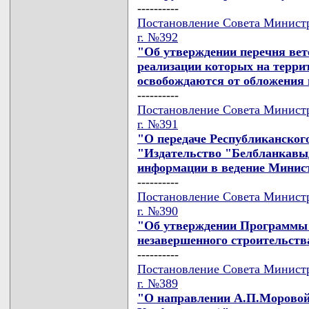
----------
Постановление Совета Министр
г. №392
"Об утверждении перечня вет
реализации которых на терри
освобождаются от обложения 
----------
Постановление Совета Министр
г. №391
"О передаче Республиканског
"Издательство "Белбланкавыд
информации в ведение Минис
----------
Постановление Совета Министр
г. №390
"Об утверждении Программы 
незавершенного строительства
----------
Постановление Совета Министр
г. №389
"О направлении А.П.Моровой