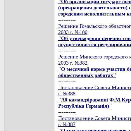
"Об организации государстве
(прекращения деятельности) 
городским исполнительным к
----------
Решение Гомельского областног
2003 г. №180
"Об утверждении перечня това
осуществляется регулировани
----------
Решение Минского городского и
2003 г. №382
"О месячной норме участия б
общественных работах"
----------
Постановление Совета Министр
г. №388
"Аб камандзiраваннi Ф.М.Кур
Рэспублiка Германiя)"
----------
Постановление Совета Министр
г. №387
"О государственном надзоре з