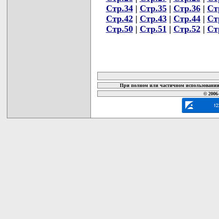
Стр.34
|
Стр.35
|
Стр.36
|
Ст
Стр.42
|
Стр.43
|
Стр.44
|
Ст
Стр.50
|
Стр.51
|
Стр.52
|
Ст
карта новых документов
При полном или частичном использовании 
© 2006