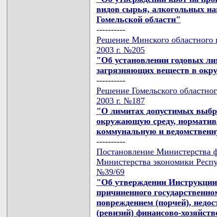
видов сырья, алкогольных на
Гомельской области"
----------
Решение Минского областного и
2003 г. №205
"Об установлении годовых ли
загрязняющих веществ в окру
----------
Решение Гомельского областног
2003 г. №187
"О лимитах допустимых выбро
окружающую среду, норматива
коммунальную и ведомствен
----------
Постановление Министерства ф
Министерства экономики Респуб
№39/69
"Об утверждении Инструкции 
причиненного государственном
повреждением (порчей), недос
(ревизий) финансово-хозяйст