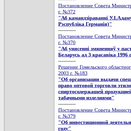
Постановление Совета Министр
г. №372
"Аб камандзiраваннi У.I.Адам
Рэспублiка Германiя)"
----------
Постановление Совета Министр
г. №370
"Аб унясеннi змяненняў у пас
Беларусь ад 3 красавiка 1996 г
----------
Решение Гомельского областног
2003 г. №183
"Об организации выдачи спец
право оптовой торговли этил
спиртосодержащей продукцие
табачными изделиями"
----------
Постановление Совета Министр
г. №379
"Об инвестиционной деятельн
году"