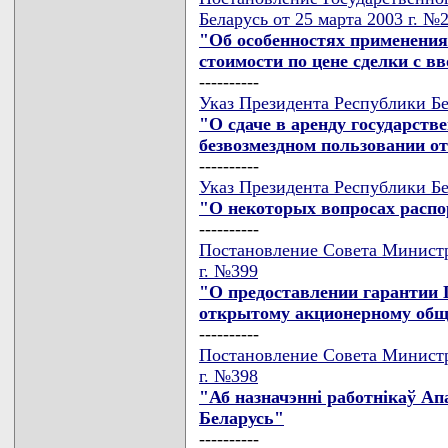
Беларусь от 25 марта 2003 г. №
"Об особенностях применения
стоимости по цене сделки с 
----------
Указ Президента Республики Бе
"О сдаче в аренду государств
безвозмездном пользовании 
----------
Указ Президента Республики Бе
"О некоторых вопросах расп
----------
Постановление Совета Министр
г. №399
"О предоставлении гарантии 
открытому акционерному общ
----------
Постановление Совета Министр
г. №398
"Аб назначэннi работнiкаў Ап
Беларусь"
----------