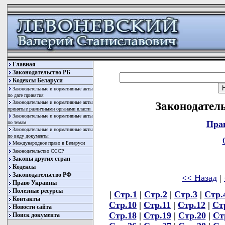
Главная
Законодательство РБ
Кодексы Беларуси
Законодательные и нормативные акты
по дате принятия
Законодательные и нормативные акты
Законодатель
принятые различными органами власти
Законодательные и нормативные акты
Пра
по темам
Законодательные и нормативные акты
по виду документы
Международное право в Беларуси
Законодательство СССР
Законы других стран
Кодексы
Законодательство РФ
<< Назад
|
Право Украины
Полезные ресурсы
|
Стр.1
|
Стр.2
|
Стр.3
|
Стр.
Контакты
Стр.10
|
Стр.11
|
Стр.12
|
Ст
Новости сайта
Стр.18
|
Стр.19
|
Стр.20
|
Ст
Поиск документа