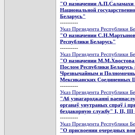
"О назначении А.П.Саламахи
Национальной государственн
Беларусь"
----------
Указ Президента Республики Бел
"О назначении С.Н.Мартынов
Республики Беларусь"
----------
Указ Президента Республики Бе
"О назначении М.М.Хвостов
Послом Республики Беларусь
Чрезвычайным и Полномочны
Мексиканских Соединенных Ш
----------
Указ Президента Республики Бе
"Аб узнагароджаннi ваеннаслу
органаў унутраных спраў i пр
бездакорную службу" I, II, III
----------
Указ Президента Республики Бе
"О присвоении очередных вои