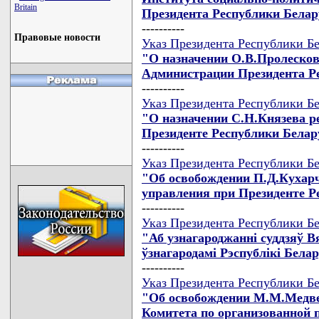
Britain
Президента Республики Белар
----------
Правовые новости
Указ Президента Республики Бе
"О назначении О.В.Пролесков
Администрации Президента Р
----------
Указ Президента Республики Бе
"О назначении С.Н.Князева р
Президенте Республики Белар
----------
Указ Президента Республики Бе
"Об освобождении П.Д.Кухарч
управления при Президенте Р
----------
Указ Президента Республики Бе
"Аб узнагароджаннi суддзяў 
ўзнагародамi Рэспублiкi Бела
----------
Указ Президента Республики Бе
"Об освобождении М.М.Медве
Комитета по организованной 