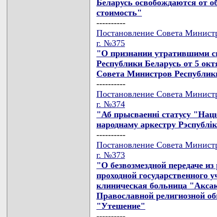
Беларусь освобождаются от о
стоимость"
----------
Постановление Совета Министр
г. №375
"О признании утратившими с
Республики Беларусь от 5 окт
Совета Министров Республики 
----------
Постановление Совета Министр
г. №374
"Аб прысваеннi статусу "На
народнаму аркестру Рэспублiк
----------
Постановление Совета Министр
г. №373
"О безвозмездной передаче из
проходной государственного 
клиническая больница "Акса
Православной религиозной о
"Утешение"
----------