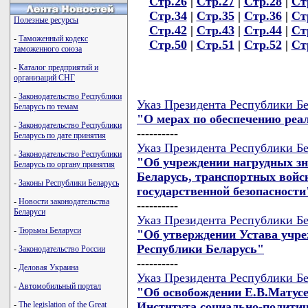
Стр.26
|
Стр.27
|
Стр.28
|
Ст
Стр.34
|
Стр.35
|
Стр.36
|
Ст
Полезные ресурсы
Стр.42
|
Стр.43
|
Стр.44
|
Ст
-
Таможенный кодекс
Стр.50
|
Стр.51
|
Стр.52
|
Ст
таможенного союза
-
Каталог предприятий и
организаций СНГ
-
Законодательство Республики
Указ Президента Республики Бе
Беларусь по темам
"О мерах по обеспечению реа
-
Законодательство Республики
----------
Беларусь по дате принятия
Указ Президента Республики Бе
-
Законодательство Республики
"Об учреждении нагрудных з
Беларусь по органу принятия
Беларусь, транспортных войс
-
Законы Республики Беларусь
государственной безопасности
-
Новости законодательства
----------
Беларуси
Указ Президента Республики Бе
-
Тюрьмы Беларуси
"Об утверждении Устава учре
Республики Беларусь"
-
Законодательство России
----------
-
Деловая Украина
Указ Президента Республики Бе
-
Автомобильный портал
"Об освобождении Е.В.Матусе
Института социально-полити
-
The legislation of the Great