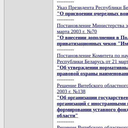
----------
Указ Президента Республики Бе
"О присвоении очередных вои
----------
Постановление Министерства э
марта 2003 г. №70
"О внесении дополнения в П
приватизационных чеков "И
----------
Постановление Комитета по на
Республики Беларусь от 21 март
"Об утверждении нормативны
правовой охраны наименован
----------
Решение Витебского областного
2003 г. №138
"Об организации государстве
организаций с иностранными 
формировании уставного фонд
области"
----------
Решение Витебского областного 