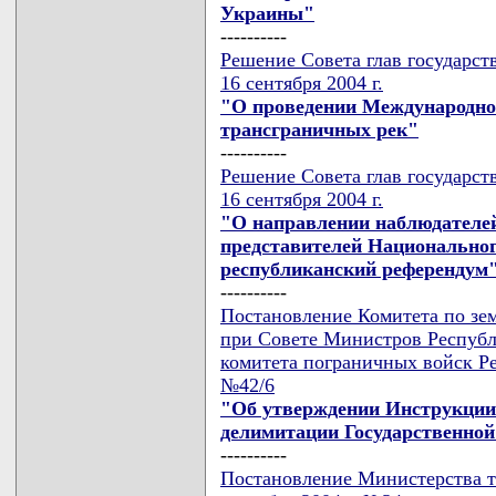
Украины"
----------
Решение Совета глав государст
16 сентября 2004 г.
"О проведении Международно
трансграничных рек"
----------
Решение Совета глав государст
16 сентября 2004 г.
"О направлении наблюдателе
представителей Национальног
республиканский референдум
----------
Постановление Комитета по зем
при Совете Министров Республ
комитета пограничных войск Ре
№42/6
"Об утверждении Инструкции
делимитации Государственной
----------
Постановление Министерства т