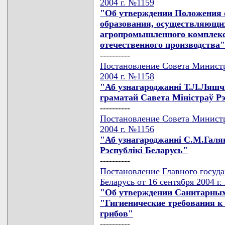
2004 г. №1159
"Об утверждении Положения о
образования, осуществляющих
агропромышленного комплекс
отечественного производства"
----------
Постановление Совета Министр
2004 г. №1158
"Аб узнагароджаннi Т.Л.Ляшч
граматай Савета Мiнiстраў Рэ
----------
Постановление Совета Министр
2004 г. №1156
"Аб узнагароджаннi С.М.Галя
Рэспублiкi Беларусь"
----------
Постановление Главного госуда
Беларусь от 16 сентября 2004 г
"Об утверждении Санитарных 
"Гигиенические требования к 
грибов"
----------