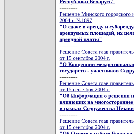
Республики Беларусь"
----------
Решение Минского городского и
2004 г. №1897
"О сдаче в аренду и субаренд
арендуемых площадей, их цел
арендной платы"
----------
Решение Совета глав правител
от 15 сентября 2004 г.
"О Концепции межрегионально
государств - участников Сод
----------
Решение Совета глав правител
от 15 сентября 2004 г.
"Об Информации о решении н
влияющих на многостороннее 
в рамках Содружества Незави
----------
Решение Совета глав правител
от 15 сентября 2004 г.
"Об Отчете о работе Бюро по