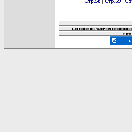
Стр.58
|
Стр.59
|
Ст
карта новых документов
При полном или частичном использовании 
© 2006