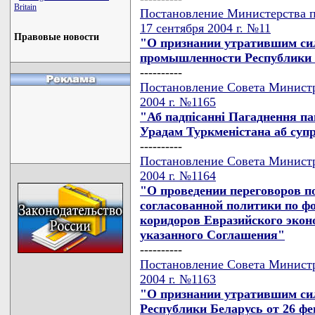
Britain
Постановление Министерства 
17 сентября 2004 г. №11
Правовые новости
"О признании утратившим си
промышленности Республики Б
----------
Постановление Совета Министр
2004 г. №1165
"Аб падпiсаннi Пагаднення па
Урадам Туркменiстана аб супр
----------
Постановление Совета Министр
2004 г. №1164
"О проведении переговоров п
согласованной политики по 
коридоров Евразийского экон
указанного Соглашения"
----------
Постановление Совета Министр
2004 г. №1163
"О признании утратившим си
Республики Беларусь от 26 фев