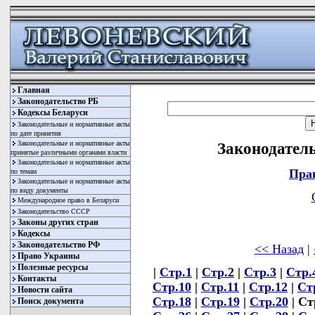
Главная
Законодательство РБ
Кодексы Беларуси
Законодательные и нормативные акты
по дате принятия
Законодательные и нормативные акты
Законодатель
принятые различными органами власти
Законодательные и нормативные акты
Пра
по темам
Законодательные и нормативные акты
по виду документы
Международное право в Беларуси
Законодательство СССР
Законы других стран
Кодексы
Законодательство РФ
<< Назад
|
Право Украины
Полезные ресурсы
|
Стр.1
|
Стр.2
|
Стр.3
|
Стр.
Контакты
Стр.10
|
Стр.11
|
Стр.12
|
Ст
Новости сайта
Стр.18
|
Стр.19
|
Стр.20
| Ст
Поиск документа