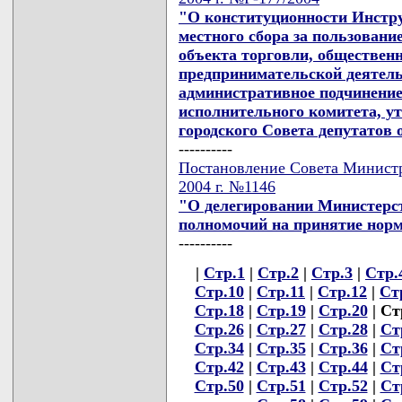
"О конституционности Инстру
местного сбора за пользован
объекта торговли, общественн
предпринимательской деятель
административное подчинение
исполнительного комитета, 
городского Совета депутатов о
----------
Постановление Совета Министр
2004 г. №1146
"О делегировании Министерс
полномочий на принятие норм
----------
|
Стр.1
|
Стр.2
|
Стр.3
|
Стр.
Стр.10
|
Стр.11
|
Стр.12
|
Ст
Стр.18
|
Стр.19
|
Стр.20
| Ст
Стр.26
|
Стр.27
|
Стр.28
|
Ст
Стр.34
|
Стр.35
|
Стр.36
|
Ст
Стр.42
|
Стр.43
|
Стр.44
|
Ст
Стр.50
|
Стр.51
|
Стр.52
|
Ст