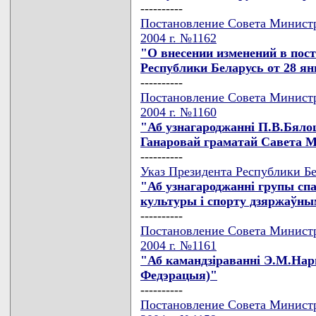
----------
Постановление Совета Министр
2004 г. №1162
"О внесении изменений в пос
Республики Беларусь от 28 янв
----------
Постановление Совета Министр
2004 г. №1160
"Аб узнагароджаннi П.В.Бяло
Ганаровай граматай Савета Мi
----------
Указ Президента Республики Бе
"Аб узнагароджаннi групы спа
культуры i спорту дзяржаўным
----------
Постановление Совета Министр
2004 г. №1161
"Аб камандзiраваннi Э.М.Нар
Федэрацыя)"
----------
Постановление Совета Министр