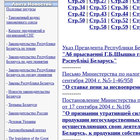
Стр.26
|
Стр.27
|
Стр.28
|
Ст
Стр.34
|
Стр.35
|
Стр.36
|
Ст
Полезные ресурсы
Стр.42
|
Стр.43
|
Стр.44
|
Ст
-
Таможенный кодекс
Стр.50
|
Стр.51
|
Стр.52
|
Ст
таможенного союза
Стр.58
|
Стр.59
|
Ст
-
Каталог предприятий и
организаций СНГ
-
Законодательство Республики
Указ Президента Республики Бе
Беларусь по темам
"Аб прысваеннi Г.Б.Шышко г
-
Законодательство Республики
Рэспублiкi Беларусь"
Беларусь по дате принятия
----------
-
Законодательство Республики
Письмо Министерства по налога
Беларусь по органу принятия
сентября 2004 г. №5-1-46/958
-
Законы Республики Беларусь
"О ставке пени за несвоевре
-
Новости законодательства
----------
Беларуси
Постановление Министерства п
-
Тюрьмы Беларуси
от 17 сентября 2004 г. №106
"О признании утратившей сил
-
Законодательство России
продукции негосударственных
-
Деловая Украина
осуществляющих свою деятел
-
Автомобильный портал
Беларусь, к продукции собств
----------
-
The legislation of the Great