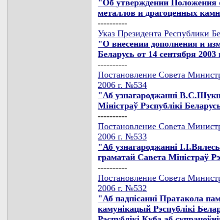
"Об утверждении Положения 
металлов и драгоценных камн
----------
Указ Президента Республики Бе
"О внесении дополнения и из
Беларусь от 14 сентября 2003 
----------
Постановление Совета Министр
2006 г. №534
"Аб узнагароджаннi В.С.Шук
Мiнiстраў Рэспублiкi Беларус
----------
Постановление Совета Министр
2006 г. №533
"Аб узнагароджаннi I.I.Вялесь
граматай Савета Мiнiстраў Рэ
----------
Постановление Совета Министр
2006 г. №532
"Аб падпiсаннi Пратакола пам
камунiкацый Рэспублiкi Белар
Рэспублiкi Куба аб супрацоўн