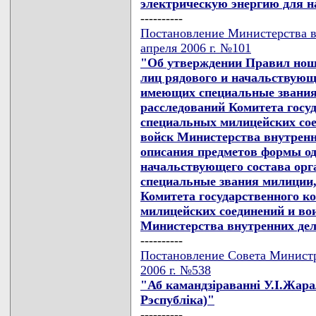
электрическую энергию для н
----------
Постановление Министерства в
апреля 2006 г. №101
"Об утверждении Правил нош
лиц рядового и начальствующе
имеющих специальные звания
расследований Комитета госу
специальных милицейских сое
войск Министерства внутренн
описания предметов формы од
начальствующего состава орг
специальные звания милиции,
Комитета государственного к
милицейских соединений и во
Министерства внутренних дел
----------
Постановление Совета Министр
2006 г. №538
"Аб камандзiраваннi У.I.Жара
Рэспублiка)"
----------