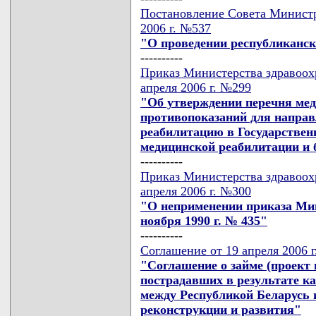
Постановление Совета Министр
2006 г. №537
"О проведении республиканско
----------
Приказ Министерства здравоох
апреля 2006 г. №299
"Об утверждении перечня мед
противопоказаний для напра
реабилитацию в Государствен
медицинской реабилитации и 
----------
Приказ Министерства здравоох
апреля 2006 г. №300
"О неприменении приказа Ми
ноября 1990 г. № 435"
----------
Соглашение от 19 апреля 2006 г
"Соглашение о займе (проект 
пострадавших в результате 
между Республикой Беларусь
реконструкции и развития"