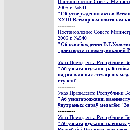
Постановление Совета Министр
2006 г. №541
"Об утверждении актов Всеми
XXIII Всемирном почтовом кон
----------
Постановление Совета Министр
2006 г. №540
"Об освобождении В.Г.Уласен
транспорта и коммуникаций Р
----------
Указ Президента Республики Бе
"Аб узнагароджаннi работнiка
надзвычайных сiтуацыях меда
ступенi"
----------
Указ Президента Республики Бе
"Аб узнагароджаннi ваеннасл
ўнутраных спраў медалём "За б
----------
Указ Президента Республики Бе
"Аб узнагароджаннi ваеннасл
Рэспублiкi Беларусь медалём "