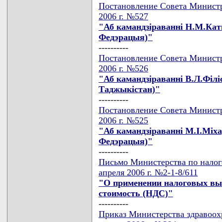
Постановление Совета Министр
2006 г. №527
"Аб камандзiраваннi Н.М.Катк
Федэрацыя)"
----------
Постановление Совета Министр
2006 г. №526
"Аб камандзiраваннi В.Л.Фiлi
Таджыкiстан)"
----------
Постановление Совета Министр
2006 г. №525
"Аб камандзiраваннi М.I.Мiха
Федэрацыя)"
----------
Письмо Министерства по налога
апреля 2006 г. №2-1-8/611
"О применении налоговых выч
стоимость (НДС)"
----------
Приказ Министерства здравоох