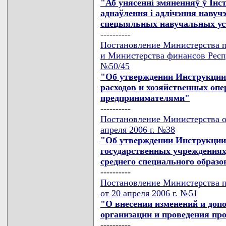
"Аб унясеннi змяненняў ў Iнс
аднаўлення i адлiчэння навуч
спецыяльных навучальных ус
----------
Постановление Министерства п
и Министерства финансов Респу
№50/45
"Об утверждении Инструкции 
расходов и хозяйственных оп
предпринимателями"
----------
Постановление Министерства о
апреля 2006 г. №38
"Об утверждении Инструкции 
государственных учреждениях
среднего специального образ
----------
Постановление Министерства п
от 20 апреля 2006 г. №51
"О внесении изменений и доп
организации и проведения пр
----------