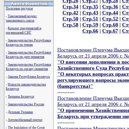
Стр.26
|
Стр.27
|
Стр.28
|
Ст
Стр.34
|
Стр.35
|
Стр.36
|
Ст
Полезные ресурсы
Стр.42
|
Стр.43
|
Стр.44
|
Ст
-
Таможенный кодекс
Стр.50
|
Стр.51
|
Стр.52
|
Ст
таможенного союза
Стр.58
|
Стр.59
|
Стр.60
|
Ст
-
Каталог предприятий и
Стр.66
|
Стр.67
|
Ст
организаций СНГ
-
Законодательство Республики
Беларусь по темам
Постановление Пленума Высше
-
Законодательство Республики
Беларусь от 21 апреля 2006 г. 
Беларусь по дате принятия
"О внесении дополнения в п
-
Законодательство Республики
Хозяйственного Суда Республи
Беларусь по органу принятия
"О некоторых вопросах практ
-
Законы Республики Беларусь
регулирующего вопросы экон
-
Новости законодательства
(банкротства)"
Беларуси
----------
-
Тюрьмы Беларуси
Постановление Пленума Высше
Беларусь от 21 апреля 2006 г. 
-
Законодательство России
"О применении Хозяйственног
-
Деловая Украина
Беларусь при утверждении ми
-
Автомобильный портал
----------
Постановление Министерства э
-
The legislation of the Great