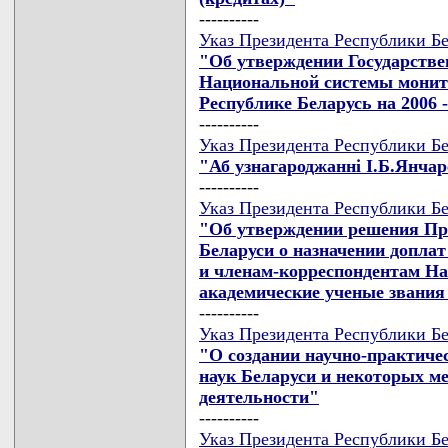
----------
Указ Президента Республики Бе
"Об утверждении Государств
Национальной системы монит
Республике Беларусь на 2006 
----------
Указ Президента Республики Бе
"Аб узнагароджаннi I.Б.Янчар
----------
Указ Президента Республики Бе
"Об утверждении решения Пр
Беларуси о назначении допла
и членам-корреспондентам На
академические ученые звания 
----------
Указ Президента Республики Бе
"О создании научно-практиче
наук Беларуси и некоторых м
деятельности"
----------
Указ Президента Республики Бе