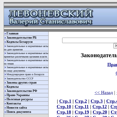
Главная
Законодательство РБ
Кодексы Беларуси
Законодательные и нормативные акты
по дате принятия
Законодательные и нормативные акты
Законодатель
принятые различными органами власти
Законодательные и нормативные акты
Пра
по темам
Законодательные и нормативные акты
по виду документы
Международное право в Беларуси
Законодательство СССР
Законы других стран
Кодексы
Законодательство РФ
<< Назад
|
Право Украины
Полезные ресурсы
|
Стр.1
|
Стр.2
|
Стр.3
|
Стр.
Контакты
Стр.10
|
Стр.11
|
Стр.12
|
Ст
Новости сайта
Стр.18
|
Стр.19
|
Стр.20
|
Ст
Поиск документа