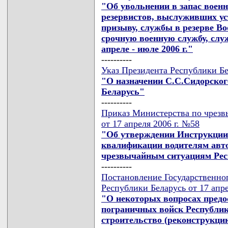
"Об увольнении в запас воен
резервистов, выслуживших ус
призыву, службы в резерве В
срочную военную службу, слу
апреле - июле 2006 г."
----------
Указ Президента Республики Бе
"О назначении С.С.Сидорско
Беларусь"
----------
Приказ Министерства по чрезв
от 17 апреля 2006 г. №58
"Об утверждении Инструкции 
квалификации водителям авто
чрезвычайным ситуациям Рес
----------
Постановление Государственно
Республики Беларусь от 17 апре
"О некоторых вопросах пред
пограничных войск Республик
строительство (реконструкц