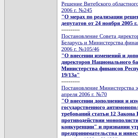
Решение Витебского областного
2006 г. №245
"О мерах по реализации реше
депутатов от 24 ноября 2005 г
----------
Постановление Совета директо
Беларусь и Министерства финан
2006 г. №105/46
"О внесении изменений и доп
директоров Национального ба
Министерства финансов Респуб
19/13а"
----------
Постановление Министерства э
апреля 2006 г. №70
"О внесении дополнения и из
государственного антимонопо
требований статьи 12 Закона
противодействии монополисти
конкуренции" и признании у
предпринимательства и инвес