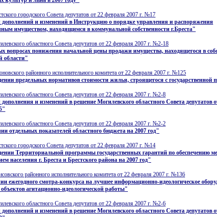
тского городского Совета депутатов от 22 февраля 2007 г. №17
и дополнений и изменений в Инструкцию о порядке управления и распоряжения
нным имуществом, находящимся в коммунальной собственности г.Бреста"
левского областного Совета депутатов от 22 февраля 2007 г. №2-18
х вопросах понижения начальной цены продажи имущества, находящегося в соб
й области"
новского районного исполнительного комитета от 22 февраля 2007 г. №125
ении предельных нормативов стоимости жилья, строящегося с государственной 
левского областного Совета депутатов от 22 февраля 2007 г. №2-8
 дополнения и изменений в решение Могилевского областного Совета депутатов о
-5"
левского областного Совета депутатов от 22 февраля 2007 г. №2-2
ии отдельных показателей областного бюджета на 2007 год"
тского городского Совета депутатов от 22 февраля 2007 г. №14
дении Территориальной программы государственных гарантий по обеспечению м
ем населения г. Бреста и Брестского района на 2007 год"
совского районного исполнительного комитета от 22 февраля 2007 г. №136
ии ежегодного смотра-конкурса на лучшее информационно-идеологическое обору
 объектов агитационно-идеологической работы"
левского областного Совета депутатов от 22 февраля 2007 г. №2-6
 дополнений и изменений в решение Могилевского областного Совета депутатов о