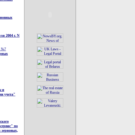
сновных
ля 2004 г. N
. №7
арных
ы и
ми учета"
ского
сервис" по
я зерновых,