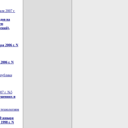
ля 2007 г.
дов на
ую
ений),
я 2006 г. N
2006 г. N
спублики
07 г. №5
ушениях и
и технологиям
0 января
1998 г. N