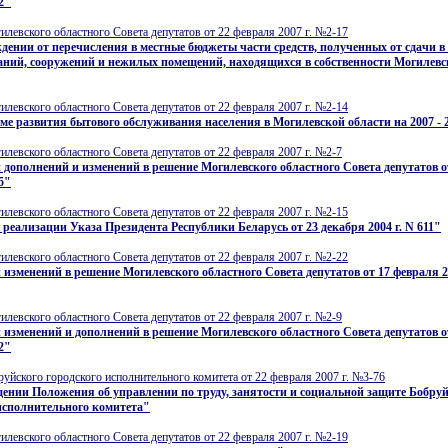
-2"
левского областного Совета депутатов от 22 февраля 2007 г. №2-17
дении от перечисления в местные бюджеты части средств, полученных от сдачи в 
даний, сооружений и нежилых помещений, находящихся в собственности Могилев
левского областного Совета депутатов от 22 февраля 2007 г. №2-14
е развития бытового обслуживания населения в Могилевской области на 2007 - 
левского областного Совета депутатов от 22 февраля 2007 г. №2-7
 дополнений и изменений в решение Могилевского областного Совета депутатов о
-5"
левского областного Совета депутатов от 22 февраля 2007 г. №2-15
 реализации Указа Президента Республики Беларусь от 23 декабря 2004 г. N 611"
левского областного Совета депутатов от 22 февраля 2007 г. №2-22
 изменений в решение Могилевского областного Совета депутатов от 17 февраля 20
левского областного Совета депутатов от 22 февраля 2007 г. №2-9
 изменений и дополнений в решение Могилевского областного Совета депутатов о
-2"
уйского городского исполнительного комитета от 22 февраля 2007 г. №3-76
ении Положения об управлении по труду, занятости и социальной защите Бобру
исполнительного комитета"
левского областного Совета депутатов от 22 февраля 2007 г. №2-19