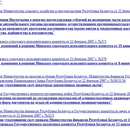
5"
е Министерства сельского хозяйства и продовольствия Республики Беларусь от 22 февра
ении Инструкции о порядке предоставления субсидий на возмещение части расхо
ие автомобильного топлива организациям, осуществляющим предпринимательск
ь по производству продукции растениеводства (кроме цветов и декоративных раст
тва, рыбоводства и пчеловодства"
кого городского исполнительного комитета от 22 февраля 2007 г. №371
 изменений в решение Минского городского исполнительного комитета от 19 январ
кого городского исполнительного комитета от 22 февраля 2007 г. №370
 изменения в решение Минского городского исполнительного комитета от 8 июня 
е Министерства по налогам и сборам Республики Беларусь, Министерства финансов Ре
равления Национального банка Республики Беларусь от 22 февраля 2007 г. №39/31/56
ии утратившими силу некоторых нормативных правовых актов"
е Государственного комитета пограничных войск Республики Беларусь от 22 февраля 20
авлении полномочий по составлению протоколов об административных правонар
и форм документов по делам об административных правонарушениях"
е Министерства финансов Республики Беларусь и Государственного комитета по науке 
еларусь от 22 февраля 2007 г. №32/3
ии утратившими силу приказа Министерства финансов Республики Беларусь от 1
 и приказа Государственного патентного комитета Республики Беларусь от 13 марта 