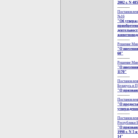
2002 г. N 48
----------
Постановлени
№16
"Об утвержд
приобретен
деятельност
животноводс
----------
Решение Минс
"О внесении
60"
----------
Решение Минс
"О внесении
1170"
----------
Постановлени
Беларусь и П
"О признан
----------
Постановлени
"О предост
утверждени
----------
Постановлени
Республики Б
"О признан
1998 г. N 5
14"