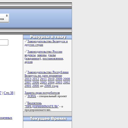
Законодательство Беларуси и
других стран
Законодательство России
кодексы
,
законы
,
указы
(изьранное)
,
постановления
,
архив
Законодательство Республики
Беларусь по дате принятия
:
2013
2012
2011
2010
2009
2008
2007
2006
2005
2004
2003
2002
2001
2000
до
2000 года
7
|
Стр.38
|
Защита прав потребителя
ЗОНА
- специальный проект
Бюллетень
"ПРЕДПРИНИМАТЕЛЬ"
- о
предпринимателях.
гоценных