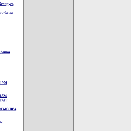
Беларусь
го банка
 банка
"
/1906
/1824
е ГАИ"
03-09/1854
861