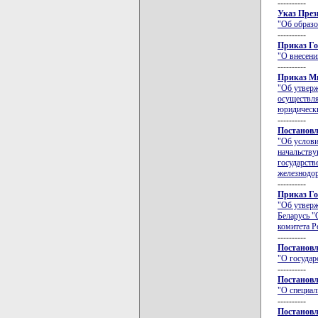
----------
Указ През
"Об образо
----------
Приказ Го
"О внесени
----------
Приказ Ми
"Об утверж
осуществля
юридическ
----------
Постановл
"Об услови
начальству
государств
железнодо
----------
Приказ Го
"Об утверж
Беларусь "
комитета Р
----------
Постановл
"О государ
----------
Постановл
"О специал
----------
Постановл