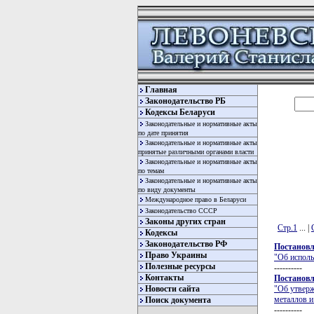
Главная
Законодательство РБ
Кодексы Беларуси
Законодательные и нормативные акты
по дате принятия
Законодательные и нормативные акты
принятые различными органами власти
Законодательные и нормативные акты
по темам
Законодательные и нормативные акты
по виду документы
Международное право в Беларуси
Законодательство СССР
Законы других стран
Стр.1
... |
Кодексы
Законодательство РФ
Постановл
Право Украины
"Об исполь
Полезные ресурсы
----------
Контакты
Постановл
Новости сайта
"Об утверж
металлов и
Поиск документа
----------