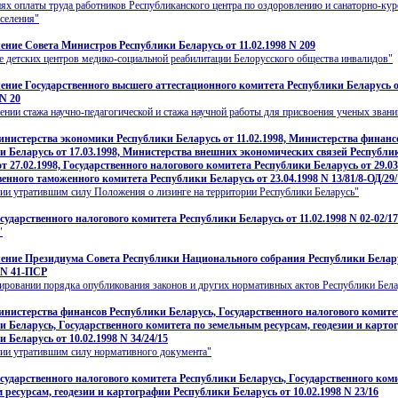
ях оплаты труда работников Республиканского центра по оздоровлению и санаторно-ку
селения"
ение Совета Министров Республики Беларусь от 11.02.1998 N 209
е детских центров медико-социальной реабилитации Белорусского общества инвалидов"
ение Государственного высшего аттестационного комитета Республики Беларусь 
 N 20
ении стажа научно-педагогической и стажа научной работы для присвоения ученых звани
нистерства экономики Республики Беларусь от 11.02.1998, Министерства финанс
и Беларусь от 17.03.1998, Министерства внешних экономических связей Республи
т 27.02.1998, Государственного налогового комитета Республики Беларусь от 29.03
венного таможенного комитета Республики Беларусь от 23.04.1998 N 13/81/8-ОД/29
ии утратившим силу Положения о лизинге на территории Республики Беларусь"
сударственного налогового комитета Республики Беларусь от 11.02.1998 N 02-02/1
"
ение Президиума Совета Республики Национального собрания Республики Белар
8 N 41-ПСР
ировании порядка опубликования законов и других нормативных актов Республики Бела
нистерства финансов Республики Беларусь, Государственного налогового комите
и Беларусь, Государственного комитета по земельным ресурсам, геодезии и карто
 Беларусь от 10.02.1998 N 34/24/15
ии утратившим силу нормативного документа"
сударственного налогового комитета Республики Беларусь, Государственного ком
 ресурсам, геодезии и картографии Республики Беларусь от 10.02.1998 N 23/16