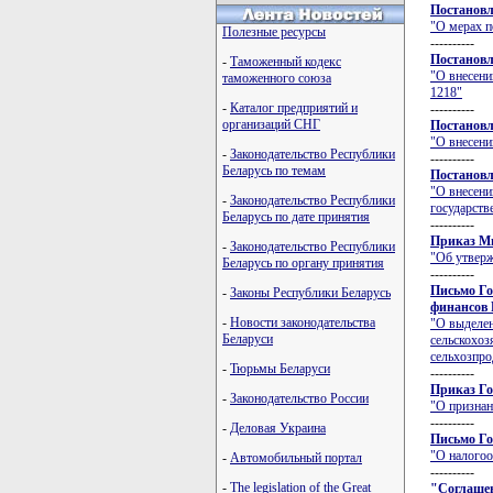
Постановл
"О мерах п
Полезные ресурсы
----------
Постановл
-
Таможенный кодекс
"О внесени
таможенного союза
1218"
-
Каталог предприятий и
----------
организаций СНГ
Постановл
"О внесени
-
Законодательство Республики
----------
Беларусь по темам
Постановл
"О внесени
-
Законодательство Республики
государств
Беларусь по дате принятия
----------
Приказ Ми
-
Законодательство Республики
"Об утверж
Беларусь по органу принятия
----------
Письмо Го
-
Законы Республики Беларусь
финансов Р
-
Новости законодательства
"О выделен
Беларуси
сельскохоз
сельхозпро
-
Тюрьмы Беларуси
----------
Приказ Го
-
Законодательство России
"О признан
----------
-
Деловая Украина
Письмо Го
"О налого
-
Автомобильный портал
----------
-
The legislation of the Great
"Соглашен