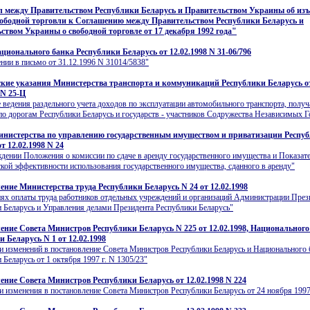
 между Правительством Республики Беларусь и Правительством Украины об изъ
ободной торговли к Соглашению между Правительством Республики Беларусь и
ством Украины о свободной торговле от 17 декабря 1992 года"
ционального банка Республики Беларусь от 12.02.1998 N 31-06/796
нии в письмо от 31.12.1996 N 31014/5838"
кие указания Министерства транспорта и коммуникаций Республики Беларусь о
 N 25-Ц
 ведения раздельного учета доходов по эксплуатации автомобильного транспорта, полу
по дорогам Республики Беларусь и государств - участников Содружества Независимых Г
нистерства по управлению государственным имуществом и приватизации Респу
т 12.02.1998 N 24
дении Положения о комиссии по сдаче в аренду государственного имущества и Показат
кой эффективности использования государственного имущества, сданного в аренду"
ение Министерства труда Республики Беларусь N 24 от 12.02.1998
ях оплаты труда работников отдельных учреждений и организаций Администрации През
 Беларусь и Управления делами Президента Республики Беларусь"
ение Совета Министров Республики Беларусь N 225 от 12.02.1998, Национального
 Беларусь N 1 от 12.02.1998
и изменений в постановление Совета Министров Республики Беларусь и Национального 
 Беларусь от 1 октября 1997 г. N 1305/23"
ение Совета Министров Республики Беларусь от 12.02.1998 N 224
и изменения в постановление Совета Министров Республики Беларусь от 24 ноября 1997