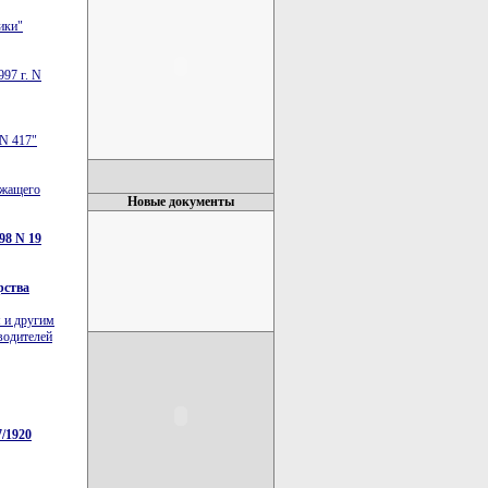
ики"
97 г. N
 N 417"
ужащего
Новые документы
98 N 19
рства
м и другим
водителей
7/1920