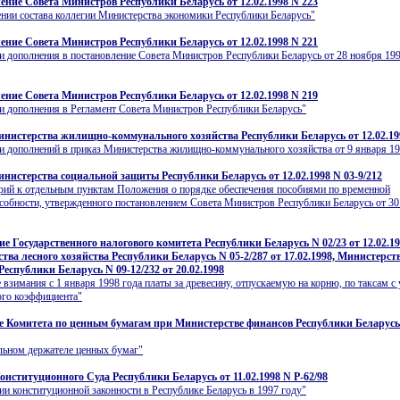
ение Совета Министров Республики Беларусь от 12.02.1998 N 223
нии состава коллегии Министерства экономики Республики Беларусь"
ение Совета Министров Республики Беларусь от 12.02.1998 N 221
и дополнения в постановление Совета Министров Республики Беларусь от 28 ноября 199
ение Совета Министров Республики Беларусь от 12.02.1998 N 219
и дополнения в Регламент Совета Министров Республики Беларусь"
нистерства жилищно-коммунального хозяйства Республики Беларусь от 12.02.19
и дополнений в приказ Министерства жилищно-коммунального хозяйства от 9 января 199
нистерства социальной защиты Республики Беларусь от 12.02.1998 N 03-9/212
ий к отдельным пунктам Положения о порядке обеспечения пособиями по временной
собности, утвержденного постановлением Совета Министров Республики Беларусь от 30.
ие Государственного налогового комитета Республики Беларусь N 02/23 от 12.02.19
тва лесного хозяйства Республики Беларусь N 05-2/287 от 17.02.1998, Министерст
Республики Беларусь N 09-12/232 от 20.02.1998
 взимания с 1 января 1998 года платы за древесину, отпускаемую на корню, по таксам с
ого коэффициента"
 Комитета по ценным бумагам при Министерстве финансов Республики Беларусь
льном держателе ценных бумаг"
онституционного Суда Республики Беларусь от 11.02.1998 N Р-62/98
ии конституционной законности в Республике Беларусь в 1997 году"