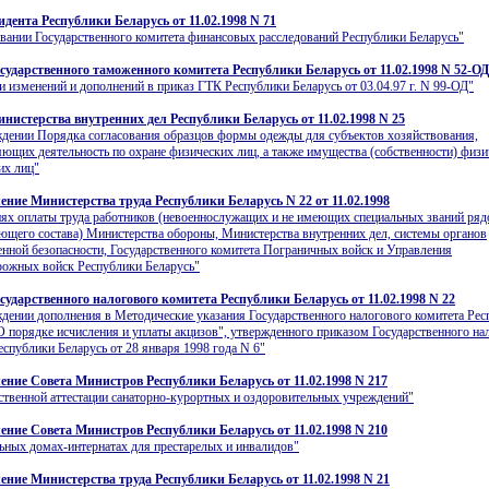
идента Республики Беларусь от 11.02.1998 N 71
вании Государственного комитета финансовых расследований Республики Беларусь"
сударственного таможенного комитета Республики Беларусь от 11.02.1998 N 52-ОД
и изменений и дополнений в приказ ГТК Республики Беларусь от 03.04.97 г. N 99-ОД"
нистерства внутренних дел Республики Беларусь от 11.02.1998 N 25
дении Порядка согласования образцов формы одежды для субъектов хозяйствования,
ющих деятельность по охране физических лиц, а также имущества (собственности) физи
их лиц"
ение Министерства труда Республики Беларусь N 22 от 11.02.1998
ях оплаты труда работников (невоеннослужащих и не имеющих специальных званий ряд
ющего состава) Министерства обороны, Министерства внутренних дел, системы органов
енной безопасности, Государственного комитета Пограничных войск и Управления
рожных войск Республики Беларусь"
сударственного налогового комитета Республики Беларусь от 11.02.1998 N 22
дении дополнения в Методические указания Государственного налогового комитета Ре
О порядке исчисления и уплаты акцизов", утвержденного приказом Государственного на
еспублики Беларусь от 28 января 1998 года N 6"
ение Совета Министров Республики Беларусь от 11.02.1998 N 217
ственной аттестации санаторно-курортных и оздоровительных учреждений"
ение Совета Министров Республики Беларусь от 11.02.1998 N 210
ьных домах-интернатах для престарелых и инвалидов"
ение Министерства труда Республики Беларусь от 11.02.1998 N 21