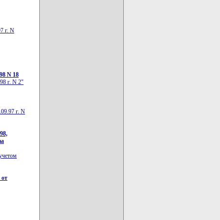
7 г. N
98 N 18
8 г. N 2"
09.97 г. N
98,
ва
 учетом
 от