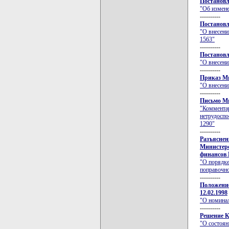
Постановл
"Об измене
----------
Постановл
"О внесени
1563"
----------
Постановл
"О внесени
----------
Приказ Ми
"О внесени
----------
Письмо Ми
"Комментар
нетрудоспо
1290"
----------
Разъяснен
Министерс
финансов 
"О порядке
поправочн
----------
Положение
12.02.1998
"О номина
----------
Решение К
"О состоян