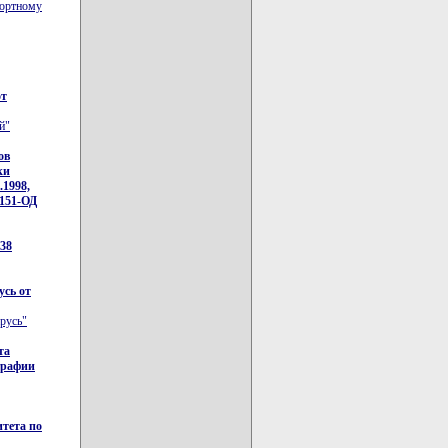
рортному
от
й"
ов
ки
.1998,
/151-ОД
738
усь от
русь"
та
графии
итета по