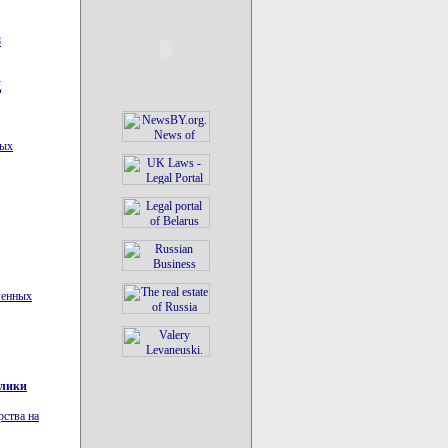
8
Д
тых
менных
блики
рства на