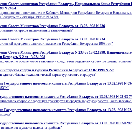
ение Совета министров Республики Беларусь, Национального банка Республики 
998 N 240/4
и дополнения в постановление Кабинета Министров Республики Беларусь и Национально
 Беларусь от 2 октября 1996 г. N 647/9"
ение Совета Министров Республики Беларусь от 13.02.1998 N 236
о защите интересов национальных авиакомпаний"
ение Совета Министров Республики Беларусь от 13.02.1998 N 234
ственной программе занятости населения Республики Беларусь на 1998 год"
ение Совета Министров Республики Беларусь N 233 от 13.02.1998, Национального
 Беларусь N 2 от 13.02.1998
ых мерах по обеспечению валютными средствами отдельных субъектов хозяйствования
нистерства спорта и туризма Республики Беларусь от 13.02.1998 N 226
и единого бланка технологической карты туристского маршрута"
ие Государственного налогового комитета Республики Беларусь от 13.02.1998 N 09
е ЖСК"
сударственного налогового комитета Республики Беларусь от 13.02.1998 N 03-03-7
нии ставок сборов с владельцев транспортных средств за услуги (работы), оказываемы
ие Государственного налогового комитета Республики Беларусь от 13.02.1998 N 02-
доходе"
сударственного налогового комитета Республики Беларусь от 13.02.1998 N 02-02/1
 исчисления и уплаты налога на прибыль"