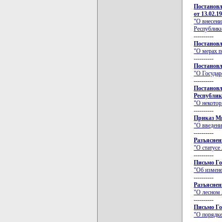
Постановл
от 13.02.1
"О внесени
Республики
----------
Постановл
"О мерах п
----------
Постановл
"О Государ
----------
Постановл
Республики
"О некотор
----------
Приказ Ми
"О введени
----------
Разъяснен
"О статус
----------
Письмо Го
"Об измене
----------
Разъяснен
"О лесном 
----------
Письмо Го
"О порядке