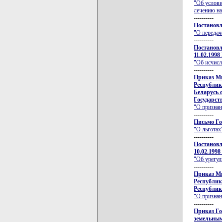
"Об услови
лечению на
----------
Постановл
"О передач
----------
Постановл
11.02.1998
"Об исчисл
----------
Приказ Ми
Республик
Беларусь о
Государст
"О признан
----------
Письмо Го
"О льготах
----------
Постановл
10.02.199
"Об урегул
----------
Приказ Ми
Республик
Республики
"О признан
----------
Приказ Го
земельным