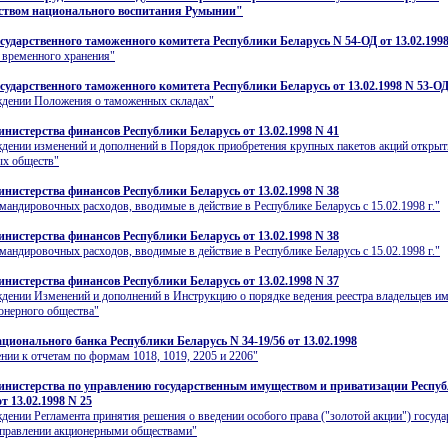
ством национального воспитания Румынии"
сударственного таможенного комитета Республики Беларусь N 54-ОД от 13.02.199
 временного хранения"
сударственного таможенного комитета Республики Беларусь от 13.02.1998 N 53-О
ждении Положения о таможенных складах"
нистерства финансов Республики Беларусь от 13.02.1998 N 41
дении изменений и дополнений в Порядок приобретения крупных пакетов акций откры
ых обществ"
нистерства финансов Республики Беларусь от 13.02.1998 N 38
андировочных расходов, вводимые в действие в Республике Беларусь с 15.02.1998 г."
нистерства финансов Республики Беларусь от 13.02.1998 N 38
андировочных расходов, вводимые в действие в Республике Беларусь с 15.02.1998 г."
нистерства финансов Республики Беларусь от 13.02.1998 N 37
дении Изменений и дополнений в Инструкцию о порядке ведения реестра владельцев и
онерного общества"
ционального банка Республики Беларусь N 34-19/56 от 13.02.1998
нии к отчетам по формам 1018, 1019, 2205 и 2206"
нистерства по управлению государственным имуществом и приватизации Респу
т 13.02.1998 N 25
дении Регламента принятия решения о введении особого права ("золотой акции") госуда
управлении акционерными обществами"