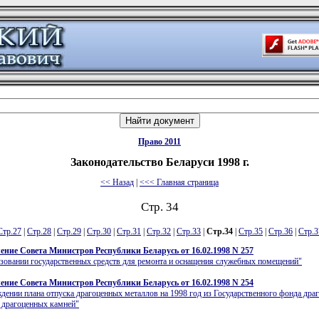
Право 2011
Законодательство Беларуси 1998 г.
<< Назад
|
<<< Главная страница
Стр. 34
Стр.27
|
Стр.28
|
Стр.29
|
Стр.30
|
Стр.31
|
Стр.32
|
Стр.33
|
Стр.34
|
Стр.35
|
Стр.36
|
Стр.3
ение Совета Министров Республики Беларусь от 16.02.1998 N 257
зовании государственных средств для ремонта и оснащения служебных помещений"
ение Совета Министров Республики Беларусь от 16.02.1998 N 254
дении плана отпуска драгоценных металлов на 1998 год из Государственного фонда дра
 драгоценных камней"