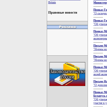
Britain
Министер
----------
Приказ Го
Правовые новости
"О складах
----------
Приказ Го
"Об утвер
----------
Приказ Ми
"Об утверж
акционерн
----------
Письмо Ми
"Нормы ком
----------
Письмо Ми
"Нормы ком
----------
Приказ Ми
"Об утверж
акций акци
----------
Письмо На
"О дополне
----------
Приказ Ми
Беларусь о
"Об утверж
участие в 
----------