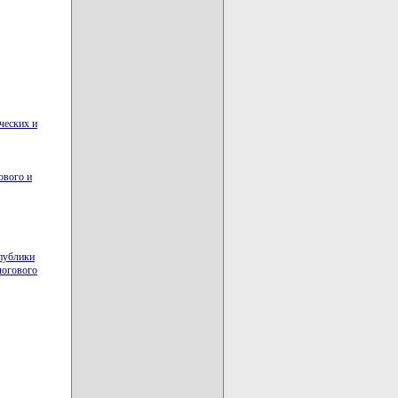
ческих и
ового и
спублики
логового