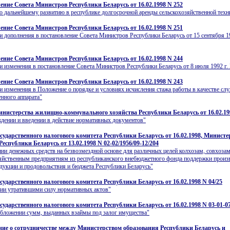
ение Совета Министров Республики Беларусь от 16.02.1998 N 252
о дальнейшему развитию в республике долгосрочной аренды сельскохозяйственной техн
ение Совета Министров Республики Беларусь от 16.02.1998 N 251
и дополнения в постановление Совета Министров Республики Беларусь от 15 сентября 19
ение Совета Министров Республики Беларусь от 16.02.1998 N 244
и изменения в постановление Совета Министров Республики Беларусь от 8 июля 1992 г.
ение Совета Министров Республики Беларусь от 16.02.1998 N 243
и изменения в Положение о порядке и условиях исчисления стажа работы в качестве сл
енного аппарата"
нистерства жилищно-коммунального хозяйства Республики Беларусь от 16.02.19
дении и введении в действие нормативных документов"
сударственного налогового комитета Республики Беларусь от 16.02.1998, Министе
еспублики Беларусь от 13.02.1998 N 02-02/1956/09-12/204
ии денежных средств на безвозмездной основе для различных целей колхозам, совхоза
яйственным предприятиям из республиканского внебюджетного фонда поддержки произ
дукции и продовольствия и бюджета Республики Беларусь"
сударственного налогового комитета Республики Беларусь от 16.02.1998 N 04/25
ии утратившими силу нормативных актов"
сударственного налогового комитета Республики Беларусь от 16.02.1998 N 03-01-0
обложении сумм, выданных взаймы под залог имущества"
ие о сотрудничестве между Министерством образования Республики Беларусь и