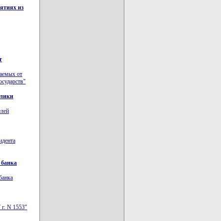
ятиях из
т
чаемых от
осударств"
блики
елей
идента
 банка
банка
 г. N 1553"