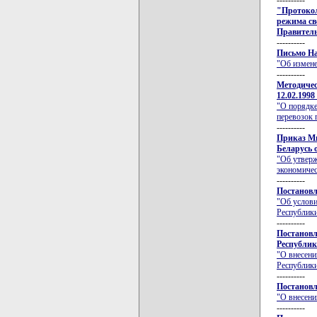
----------
"Протокол
режима св
Правитель
----------
Письмо На
"Об измене
----------
Методичес
12.02.1998
"О порядке
перевозок 
----------
Приказ Ми
Беларусь о
"Об утверж
экономичес
----------
Постановл
"Об услови
Республики
----------
Постановл
Республики
"О внесени
Республики
----------
Постановл
"О внесени
----------