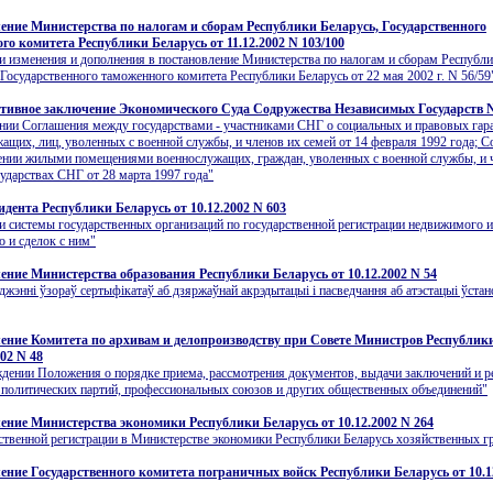
ение Министерства по налогам и сборам Республики Беларусь, Государственного
го комитета Республики Беларусь от 11.12.2002 N 103/100
и изменения и дополнения в постановление Министерства по налогам и сборам Республ
 Государственного таможенного комитета Республики Беларусь от 22 мая 2002 г. N 56/59
тивное заключение Экономического Суда Содружества Независимых Государств N 
нии Соглашения между государствами - участниками СНГ о социальных и правовых гар
ащих, лиц, уволенных с военной службы, и членов их семей от 14 февраля 1992 года; 
ении жилыми помещениями военнослужащих, граждан, уволенных с военной службы, и 
сударствах СНГ от 28 марта 1997 года"
идента Республики Беларусь от 10.12.2002 N 603
и системы государственных организаций по государственной регистрации недвижимого 
о и сделок с ним"
ение Министерства образования Республики Беларусь от 10.12.2002 N 54
джэннi ўзораў сертыфiкатаў аб дзяржаўнай акрэдытацыi i пасведчання аб атэстацыi ўстан
ение Комитета по архивам и делопроизводству при Совете Министров Республик
002 N 48
дении Положения о порядке приема, рассмотрения документов, выдачи заключений и р
политических партий, профессиональных союзов и других общественных объединений"
ение Министерства экономики Республики Беларусь от 10.12.2002 N 264
ственной регистрации в Министерстве экономики Республики Беларусь хозяйственных г
ение Государственного комитета пограничных войск Республики Беларусь от 10.1