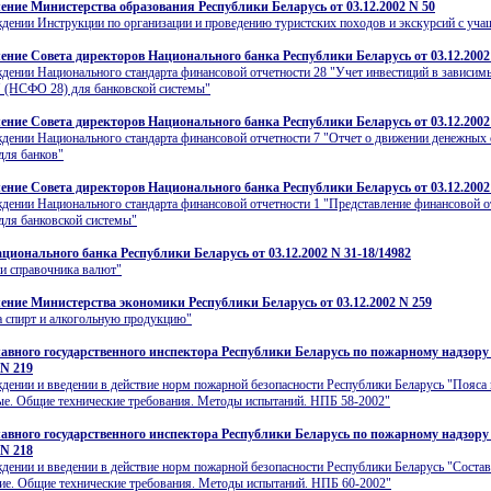
ение Министерства образования Республики Беларусь от 03.12.2002 N 50
дении Инструкции по организации и проведению туристских походов и экскурсий с уч
ение Совета директоров Национального банка Республики Беларусь от 03.12.2002
дении Национального стандарта финансовой отчетности 28 "Учет инвестиций в зависим
 (НСФО 28) для банковской системы"
ение Совета директоров Национального банка Республики Беларусь от 03.12.2002
дении Национального стандарта финансовой отчетности 7 "Отчет о движении денежных 
для банков"
ение Совета директоров Национального банка Республики Беларусь от 03.12.2002
дении Национального стандарта финансовой отчетности 1 "Представление финансовой о
ля банковской системы"
ционального банка Республики Беларусь от 03.12.2002 N 31-18/14982
и справочника валют"
ение Министерства экономики Республики Беларусь от 03.12.2002 N 259
а спирт и алкогольную продукцию"
авного государственного инспектора Республики Беларусь по пожарному надзору
 N 219
дении и введении в действие норм пожарной безопасности Республики Беларусь "Пояса
ые. Общие технические требования. Методы испытаний. НПБ 58-2002"
авного государственного инспектора Республики Беларусь по пожарному надзору
 N 218
дении и введении в действие норм пожарной безопасности Республики Беларусь "Соста
е. Общие технические требования. Методы испытаний. НПБ 60-2002"