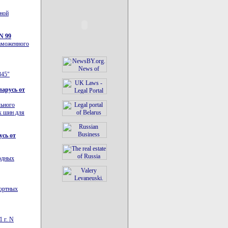
нной
N 99
таможенного
345"
ларусь от
льного
х шин для
усь от
родных
портных
 г. N