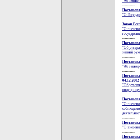
"Аб змяненн
----------
Постановл
"О Государ
----------
Закон Респ
"О внесени
государств
----------
Постановл
"Об утверж
знаний рук
----------
Постановл
"Аб зацвяр
----------
Постановл
04.12.2002
"Об утверж
полуприцеп
----------
Постановл
"О внесени
соблюдение
деятельнос
----------
Постановл
"О внесен
----------
Постановл