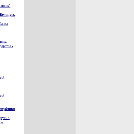
рынках"
 Беларусь
банка
рных,
дарства -
ний
ний
еспублики
русь в
го