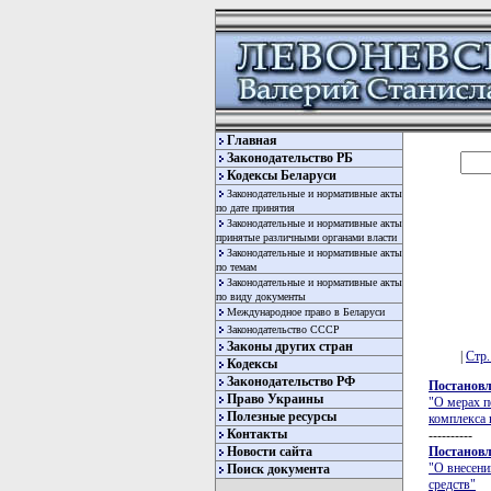
Главная
Законодательство РБ
Кодексы Беларуси
Законодательные и нормативные акты
по дате принятия
Законодательные и нормативные акты
принятые различными органами власти
Законодательные и нормативные акты
по темам
Законодательные и нормативные акты
по виду документы
Международное право в Беларуси
Законодательство СССР
Законы других стран
|
Стр.
Кодексы
Законодательство РФ
Постановл
Право Украины
"О мерах 
Полезные ресурсы
комплекса 
Контакты
----------
Новости сайта
Постановл
"О внесени
Поиск документа
средств"