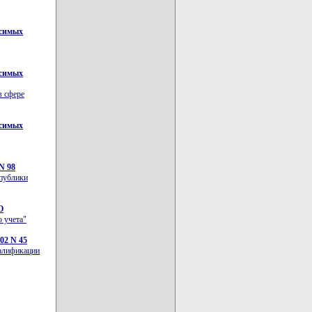
исимых
исимых
в сфере
исимых
N 98
спублики
О
 учета"
02 N 45
валификации