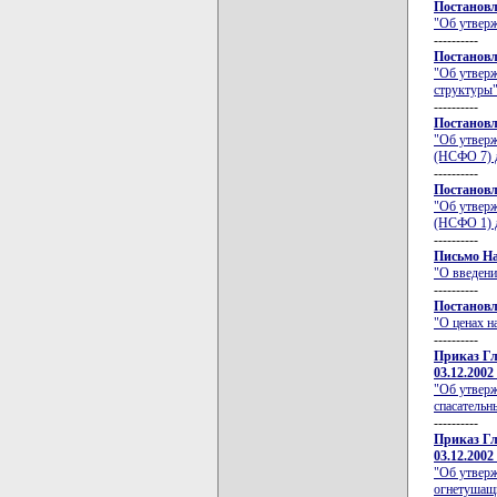
Постановл
"Об утверж
----------
Постановл
"Об утверж
структуры"
----------
Постановл
"Об утверж
(НСФО 7) 
----------
Постановл
"Об утверж
(НСФО 1) д
----------
Письмо На
"О введени
----------
Постановл
"О ценах н
----------
Приказ Гл
03.12.2002
"Об утверж
спасательн
----------
Приказ Гл
03.12.2002
"Об утверж
огнетушащи