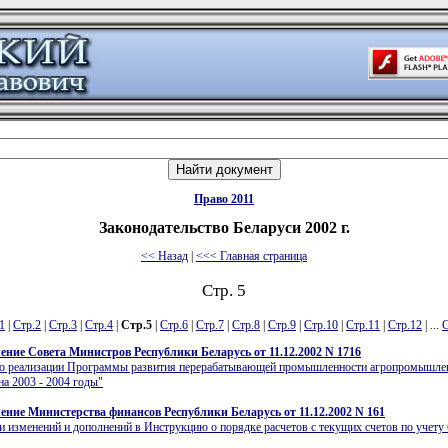
Право 2011
Законодательство Беларуси 2002 г.
<< Назад
|
<<< Главная страница
Стр. 5
1
|
Стр.2
|
Стр.3
|
Стр.4
|
Стр.5
|
Стр.6
|
Стр.7
|
Стр.8
|
Стр.9
|
Стр.10
|
Стр.11
|
Стр.12
| ...
С
ение Совета Министров Республики Беларусь от 11.12.2002 N 1716
по реализации Программы развития перерабатывающей промышленности агропромышле
на 2003 - 2004 годы"
ение Министерства финансов Республики Беларусь от 11.12.2002 N 161
и изменений и дополнений в Инструкцию о порядке расчетов с текущих счетов по учет