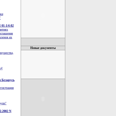
ики
"
01-1/4-02
антиях
Соглашения
членов их
Новые документы
имущества,
оў
и Беларусь
егистрации
рупп"
2.2002 N