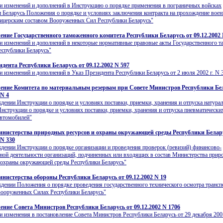
и изменений и дополнений в Инструкцию о порядке применения в пограничных войсках
 Беларусь Положения о порядке и условиях заключения контракта на прохождение вое
ицерским составом Вооруженных Сил Республики Беларусь"
ение Государственного таможенного комитета Республики Беларусь от 09.12.2002 
и изменений и дополнений в некоторые нормативные правовые акты Государственного 
еспублики Беларусь"
идента Республики Беларусь от 09.12.2002 N 597
и изменений и дополнений в Указ Президента Республики Беларусь от 2 июля 2002 г. N 
ение Комитета по материальным резервам при Совете Министров Республики Бе
 N 4
дении Инструкции о порядке и условиях поставки, приемки, хранения и отпуска натура
Инструкции о порядке и условиях поставки, приемки, хранения и отпуска пневматически
автомобилей"
нистерства природных ресурсов и охраны окружающей среды Республики Белар
 N 330
дении Инструкции о порядке организации и проведения проверок (ревизий) финансово-
ной деятельности организаций, подчиненных или входящих в состав Министерства при
 охраны окружающей среды Республики Беларусь"
нистерства обороны Республики Беларусь от 09.12.2002 N 19
дении Положения о порядке проведения государственного технического осмотра транс
Вооруженных Силах Республики Беларусь"
ение Совета Министров Республики Беларусь от 09.12.2002 N 1706
и изменения в постановление Совета Министров Республики Беларусь от 29 декабря 2001