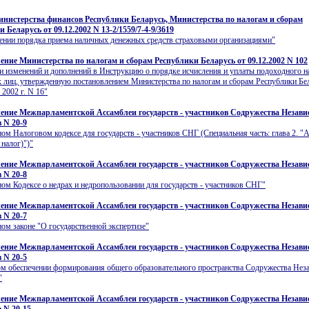
нистерства финансов Республики Беларусь, Министерства по налогам и сборам
 Беларусь от 09.12.2002 N 13-2/1559/7-4-9/3619
ении порядка приема наличных денежных средств страховыми организациями"
ение Министерства по налогам и сборам Республики Беларусь от 09.12.2002 N 102
и изменений и дополнений в Инструкцию о порядке исчисления и уплаты подоходного н
 лиц, утвержденную постановлением Министерства по налогам и сборам Республики Бел
 2002 г. N 16"
ение Межпарламентской Ассамблеи государств - участников Содружества Незав
 N 20-9
ом Налоговом кодексе для государств - участников СНГ (Специальная часть: глава 2. "
налог)")"
ение Межпарламентской Ассамблеи государств - участников Содружества Незав
 N 20-8
ом Кодексе о недрах и недропользовании для государств - участников СНГ"
ение Межпарламентской Ассамблеи государств - участников Содружества Незав
 N 20-7
ом законе "О государственной экспертизе"
ение Межпарламентской Ассамблеи государств - участников Содружества Незав
 N 20-5
м обеспечении формирования общего образовательного пространства Содружества Не
"
ение Межпарламентской Ассамблеи государств - участников Содружества Незав