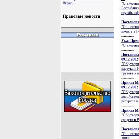
Britain
"О внесени
Республики
службы оф
Правовые новости
----------
Постановл
"О внесени
комитета Р
----------
Указ През
"О внесени
----------
Постановл
09.12.2002
"Об утверж
каучука и 
грузовых 
----------
Приказ Ми
09.12.2002
"Об утверж
хозяйствен
ресурсов и
----------
Приказ Ми
"Об утверж
средств в 
----------
Постановл
"О внесени
1894"