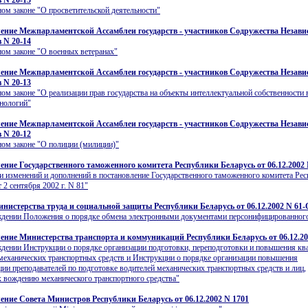
 N 20-15
ом законе "О просветительской деятельности"
ение Межпарламентской Ассамблеи государств - участников Содружества Незав
 N 20-14
ом законе "О военных ветеранах"
ение Межпарламентской Ассамблеи государств - участников Содружества Незав
 N 20-13
ом законе "О реализации прав государства на объекты интеллектуальной собственности 
хнологий"
ение Межпарламентской Ассамблеи государств - участников Содружества Незав
 N 20-12
ом законе "О полиции (милиции)"
ение Государственного таможенного комитета Республики Беларусь от 06.12.2002 
и изменений и дополнений в постановление Государственного таможенного комитета Ре
 2 сентября 2002 г. N 81"
нистерства труда и социальной защиты Республики Беларусь от 06.12.2002 N 61-
ждении Положения о порядке обмена электронными документами персонифицированного
ение Министерства транспорта и коммуникаций Республики Беларусь от 06.12.20
дении Инструкции о порядке организации подготовки, переподготовки и повышения к
механических транспортных средств и Инструкции о порядке организации повышения
ии преподавателей по подготовке водителей механических транспортных средств и лиц,
вождению механического транспортного средства"
ение Совета Министров Республики Беларусь от 06.12.2002 N 1701