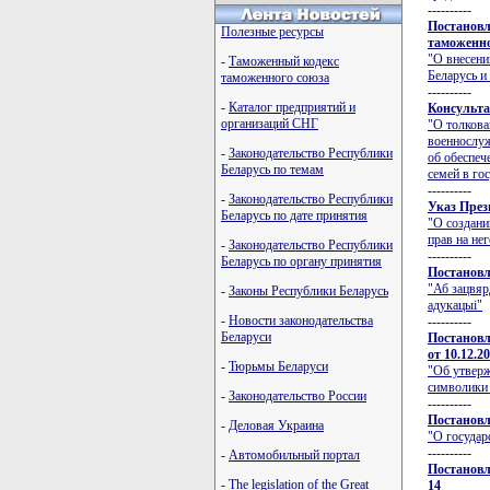
----------
Постановл
Полезные ресурсы
таможенно
"О внесени
-
Таможенный кодекс
Беларусь и
таможенного союза
----------
-
Каталог предприятий и
Консульта
организаций СНГ
"О толкова
военнослуж
-
Законодательство Республики
об обеспеч
Беларусь по темам
семей в го
----------
-
Законодательство Республики
Указ През
Беларусь по дате принятия
"О создани
прав на нег
-
Законодательство Республики
----------
Беларусь по органу принятия
Постановл
"Аб зацвяр
-
Законы Республики Беларусь
адукацыi"
-
Новости законодательства
----------
Беларуси
Постановл
от 10.12.2
-
Тюрьмы Беларуси
"Об утверж
символики 
-
Законодательство России
----------
Постановл
-
Деловая Украина
"О государ
----------
-
Автомобильный портал
Постановл
-
The legislation of the Great
14