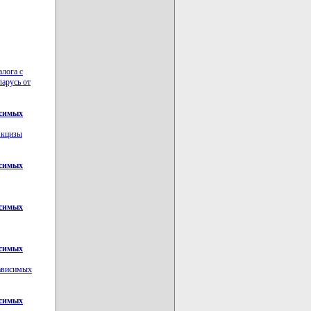
алога с
арусь от
исимых
Акцизы
исимых
исимых
исимых
зависимых
исимых