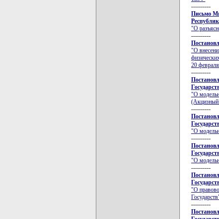
----------
Письмо Ми
Республики
"О разъясн
----------
Постановл
"О внесени
физических
20 февраля
----------
Постановл
Государств
"О модельн
(Акцизный 
----------
Постановл
Государств
"О модельн
----------
Постановл
Государств
"О модельн
----------
Постановл
Государств
"О правово
Государств
----------
Постановл