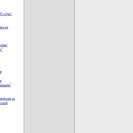
05 годы"
ности
верки
а"
от
и
 машин"
онтроля за
еской