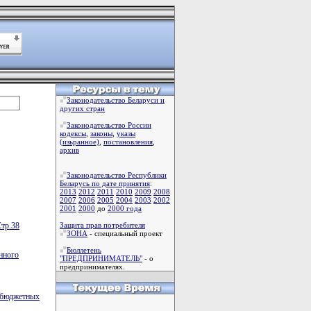
Законодательство Беларуси и
других стран
Законодательство России
кодексы
,
законы
,
указы
(изьранное)
,
постановления
,
архив
Законодательство Республики
Беларусь по дате принятия
:
2013
2012
2011
2010
2009
2008
2007
2006
2005
2004
2003
2002
2001
2000
до
2000 года
тр.38
Защита прав потребителя
ЗОНА
- специальный проект
Бюллетень
нного
"ПРЕДПРИНИМАТЕЛЬ"
- о
предпринимателях.
у бюджетных