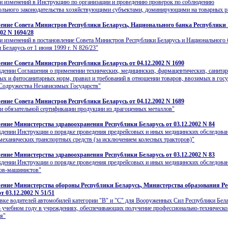
и изменений в Инструкцию по организации и проведению проверок по соблюдению
ольного законодательства хозяйствующими субъектами, доминирующими на товарных 
ение Совета Министров Республики Беларусь, Национального банка Республики
002 N 1694/28
и изменений в постановление Совета Министров Республики Беларусь и Национального 
 Беларусь от 1 июня 1999 г. N 826/23"
ение Совета Министров Республики Беларусь от 04.12.2002 N 1690
дении Соглашения о применении технических, медицинских, фармацевтических, санита
ых и фитосанитарных норм, правил и требований в отношении товаров, ввозимых в госу
Содружества Независимых Государств"
ение Совета Министров Республики Беларусь от 04.12.2002 N 1689
и обязательной сертификации продукции из драгоценных металлов"
ение Министерства здравоохранения Республики Беларусь от 03.12.2002 N 84
дении Инструкции о порядке проведения предрейсовых и иных медицинских обследова
механических транспортных средств (за исключением колесных тракторов)"
ение Министерства здравоохранения Республики Беларусь от 03.12.2002 N 83
дении Инструкции о порядке проведения предрейсовых и иных медицинских обследова
тов-машинистов"
ение Министерства обороны Республики Беларусь, Министерства образования Р
т 03.12.2002 N 51/51
вке водителей автомобилей категории "В" и "С" для Вооруженных Сил Республики Бела
3 учебном году в учреждениях, обеспечивающих получение профессионально-техническо
я"