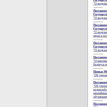
Государств
"О модельн
----------
Постановл
Государств
"О модельн
----------
Постановл
Государств
"О модельн
науки и те
----------
Постановл
Государств
"О модельн
----------
Постановл
"О внесени
Беларусь от
----------
Приказ Ми
"Об утвер
----------
Постановл
"Об утверж
водителей 
квалификац
обучающих 
----------
Постановл