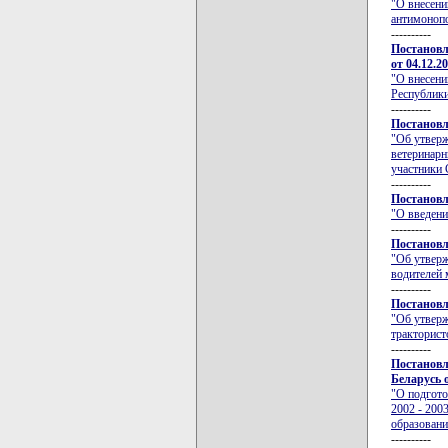
"О внесени
антимоноп
----------
Постановл
от 04.12.2
"О внесени
Республики
----------
Постановл
"Об утверж
ветеринарн
участники 
----------
Постановл
"О введени
----------
Постановл
"Об утверж
водителей 
----------
Постановл
"Об утверж
тракторис
----------
Постановл
Беларусь о
"О подгото
2002 - 200
образовани
----------