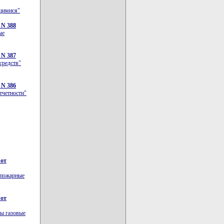
ащимися"
 N 388
ые
 N 387
средств"
 N 386
тчетности"
 от
 пожарные
 от
вы газовые