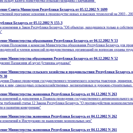
i складу калегii Мiнiстэрства сельскай гаспадаркi i харчавання"
ение Совета Министров Республики Беларусь от 05.12.2002 N 1699
ственной программе освоения в производстве новых и высоких технологий на 2003 - 20
ублики Беларусь от 05.12.2002 N 155-З
и изменения в Закон Республики Беларусь "Об объектах, находящихся только в собствен
а"
ение Министерства образования Республики Беларусь от 04.12.2002 N 53
дении Положения о комиссии Министерства образования Республики Беларусь для про
оводителей и членов комиссий подведомственных организаций по вопросам охраны труд
ение Министерства образования Республики Беларусь от 04.12.2002 N 52
джэннi Палажэння аб музеi ўстановы адукацыi"
ение Министерства сельского хозяйства и продовольствия Республики Беларусь 
 N 30
дении Правил проведения государственного технического осмотра тракторов, прицепов 
ов к ним, самоходных сельскохозяйственных, мелиоративных и дорожно-строительных
ение Министерства экономики Республики Беларусь от 04.12.2002 N 263
и изменений и дополнения в Правила проведения государственного антимонопольного к
м требований статьи 12 Закона Республики Беларусь "О противодействии монополистич
ти и развитии конкуренции"
ение Министерства экономики Республики Беларусь от 04.12.2002 N 262
ии изменений в Инструкцию по выявлению монопольных цен"
ение Министерства экономики Республики Беларусь от 04.12.2002 N 261