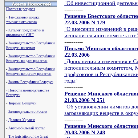
"Об инвестиционной деятельно
----------
Полезные ресурсы
Решение Брестского областн
-
Таможенный кодекс
22.03.2006 N 179
таможенного союза
"О внесении изменений в реш
-
Каталог предприятий и
исполнительного комитета от 2
организаций СНГ
----------
-
Законодательство Республики
Письмо Минского областного
Беларусь по темам
22.03.2006
-
Законодательство Республики
"Дополнения и изменения в 
Беларусь по дате принятия
исполнительным комитетом, 
-
Законодательство Республики
профсоюзов и Республикански
Беларусь по органу принятия
годы"
-
Законы Республики Беларусь
----------
-
Новости законодательства
Решение Минского областног
Беларуси
21.03.2006 N 251
-
Тюрьмы Беларуси
"Об установлении лимитов до
-
Законодательство России
загрязняющих веществ в окру
----------
-
Деловая Украина
Решение Минского областног
-
Автомобильный портал
20.03.2006 N 248
-
The legislation of the Great