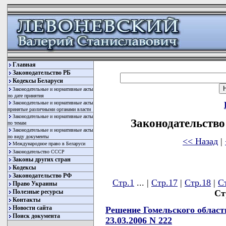
Главная
Законодательство РБ
Кодексы Беларуси
Законодательные и нормативные акты
по дате принятия
Законодательные и нормативные акты
принятые различными органами власти
Законодательные и нормативные акты
Законодательство 
по темам
Законодательные и нормативные акты
по виду документы
<< Назад
|
Международное право в Беларуси
Законодательство СССР
Законы других стран
Кодексы
Законодательство РФ
Стр.1
... |
Стр.17
|
Стр.18
|
С
Право Украины
Полезные ресурсы
Ст
Контакты
Новости сайта
Решение Гомельского област
Поиск документа
23.03.2006 N 222