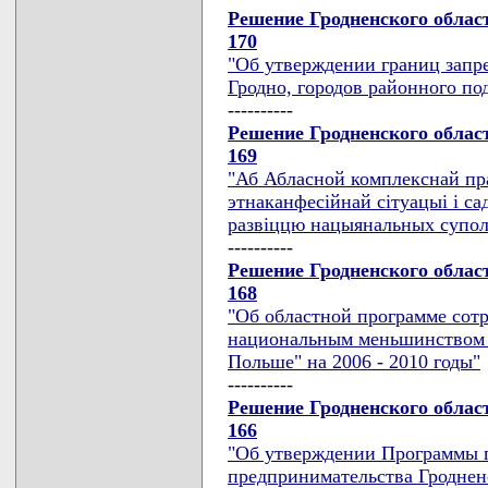
Решение Гродненского област
170
"Об утверждении границ запре
Гродно, городов районного по
----------
Решение Гродненского област
169
"Аб Абласной комплекснай пра
этнаканфесiйнай сiтуацыi i с
развiццю нацыянальных суполь
----------
Решение Гродненского област
168
"Об областной программе сот
национальным меньшинством 
Польше" на 2006 - 2010 годы"
----------
Решение Гродненского област
166
"Об утверждении Программы г
предпринимательства Гродненс