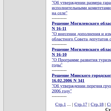
"Об утверждении размера гар
исполнительными комитетами 
на селе"
----------
Решение Могилевского област
N 16-11
"О внесении дополнения и из
областного Совета депутатов о
----------
Решение Могилевского област
N 16-10
"О Программе развития туризм
годы"
----------
Решение Минского городског
16.02.2006 N 341
"Об утверждении перечня гру
2006 году"
----------
Стр.1
... |
Стр.17
|
Стр.18
|
С
Ст