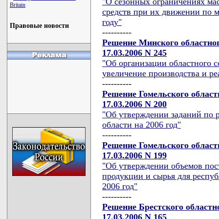
"О сезонных ограничениях мас
Britain
средств при их движении по 
году"
Правовые новости
----------
Решение Минского областног
17.03.2006 N 245
"Об организации областного с
увеличение производства и ре
----------
Решение Гомельского област
17.03.2006 N 200
"Об утверждении заданий по р
области на 2006 год"
----------
Решение Гомельского област
17.03.2006 N 199
"Об утверждении объемов пост
продукции и сырья для респу
2006 год"
----------
Решение Брестского областн
17.03.2006 N 165