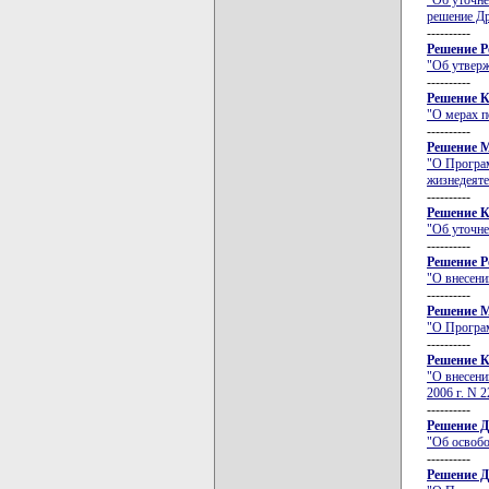
"Об уточне
решение Др
----------
Решение Ро
"Об утверж
----------
Решение К
"О мерах п
----------
Решение М
"О Програм
жизнедеяте
----------
Решение К
"Об уточне
----------
Решение Ро
"О внесени
----------
Решение М
"О Програм
----------
Решение К
"О внесени
2006 г. N 2
----------
Решение Д
"Об освобо
----------
Решение Д