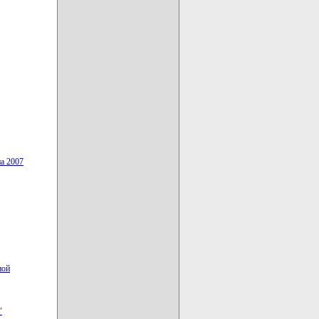
а 2007
ной
"