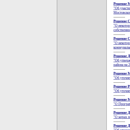
Решение М
"Об участи
Мостовско
----------
Решение С
"О некотор
собственно
----------
Решение С
"О некотор
коммунальн
----------
Решение Д
"Об утвер
района на 
----------
Решение М
"Об уточне
----------
Решение Ро
"Об уточне
----------
Решение М
"О Програм
----------
Решение Д
"О мерах п
----------
Решение Д