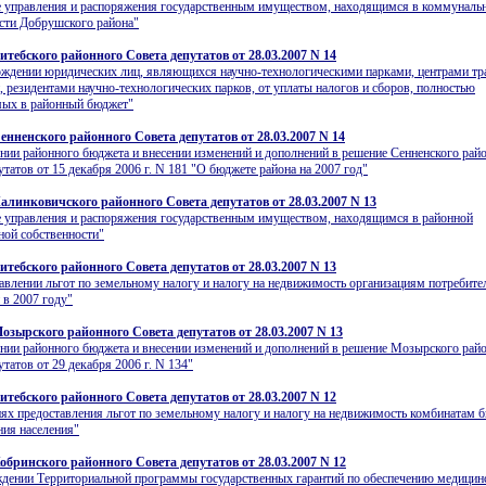
е управления и распоряжения государственным имуществом, находящимся в коммуналь
сти Добрушского района"
итебского районного Совета депутатов от 28.03.2007 N 14
ждении юридических лиц, являющихся научно-технологическими парками, центрами тр
, резидентами научно-технологических парков, от уплаты налогов и сборов, полностью
мых в районный бюджет"
енненского районного Совета депутатов от 28.03.2007 N 14
нии районного бюджета и внесении изменений и дополнений в решение Сенненского рай
утатов от 15 декабря 2006 г. N 181 "О бюджете района на 2007 год"
алинковичского районного Совета депутатов от 28.03.2007 N 13
 управления и распоряжения государственным имуществом, находящимся в районной
ой собственности"
итебского районного Совета депутатов от 28.03.2007 N 13
авлении льгот по земельному налогу и налогу на недвижимость организациям потребите
 в 2007 году"
озырского районного Совета депутатов от 28.03.2007 N 13
нии районного бюджета и внесении изменений и дополнений в решение Мозырского рай
утатов от 29 декабря 2006 г. N 134"
итебского районного Совета депутатов от 28.03.2007 N 12
ях предоставления льгот по земельному налогу и налогу на недвижимость комбинатам 
ия населения"
обринского районного Совета депутатов от 28.03.2007 N 12
дении Территориальной программы государственных гарантий по обеспечению медици