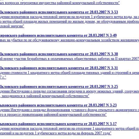
ых вопросах переоценки имущества районной коммунальной собственности"
кловского районного исполнительного комитета от 28.03.2007 N 3-53
дении нормативов расхода тепловой энергии на подогрев 1 кубического метра воды, на 
го метра общей площади жилых помещений по жилым домам, не оборудованным прибор
пловой энергии"
ировского районного исполнительного комитета от 28.03.2007 N 3-49
ивах на убытки по не обслуживаемому жилищно-коммунальным хозяйством жилищному
кловского районного исполнительного комитета от 28.03.2007 N 3-38
й норме участия безработных в оплачиваемых общественных работах на II квартал 2007
кловского районного исполнительного комитета от 28.03.2007 N 3-31
дении стоимости 1 квадратного метра общей площади типовых зданий и строений в цена
 г."
кловского районного исполнительного комитета от 28.03.2007 N 3-25
дении Инструкции о порядке согласования передачи в аренду нежилых зданий, сооруже
 находящихся в районной коммунальной собственности"
ыховского районного исполнительного комитета от 28.03.2007 N 3-23
дении Инструкции о порядке формирования уставного фонда открытого акционерного 
го в процессе приватизации районной коммунальной собственности"
ыховского районного исполнительного комитета от 28.03.2007 N 3-17
дении нормативов расхода тепловой энергии на отопление 1 квадратного метра общей 
щений и на подогрев 1 кубического метра воды на февраль 2007 года"