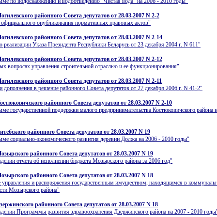
ме по водоснабжению и водоотведению "Чистая вода" на 2006 - 2010 годы"
огилевского районного Совета депутатов от 28.03.2007 N 2-2
 официального опубликования нормативных правовых актов"
огилевского районного Совета депутатов от 28.03.2007 N 2-14
о реализации Указа Президента Республики Беларусь от 23 декабря 2004 г. N 611"
огилевского районного Совета депутатов от 28.03.2007 N 2-12
ых вопросах управления строительной отраслью и ее функционирования"
огилевского районного Совета депутатов от 28.03.2007 N 2-11
и дополнения в решение районного Совета депутатов от 27 декабря 2006 г. N 41-2"
остюковичского районного Совета депутатов от 28.03.2007 N 2-10
ме государственной поддержки малого предпринимательства Костюковичского района н
итебского районного Совета депутатов от 28.03.2007 N 19
ме социально-экономического развития деревни Должа на 2006 - 2010 годы"
озырского районного Совета депутатов от 28.03.2007 N 19
дении отчета об исполнении бюджета Мозырского района за 2006 год"
озырского районного Совета депутатов от 28.03.2007 N 18
е управления и распоряжения государственным имуществом, находящимся в коммуналь
сти Мозырского района"
зержинского районного Совета депутатов от 28.03.2007 N 18
дении Программы развития здравоохранения Дзержинского района на 2007 - 2010 годы