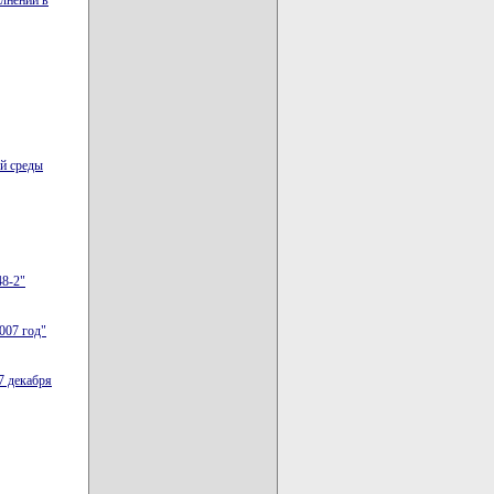
олнений в
й среды
48-2"
007 год"
7 декабря