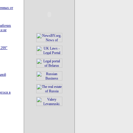
ченных от
рабочих
 и не
 299"
ьной
егося в