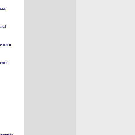
лежат
ьной
егося в
ского