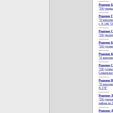
----------
Решение Б
"Об уменьш
----------
Решение Г
"О внесени
г. N 140 "
----------
Решение С
"Об увелич
----------
Решение Б
"Об уточне
----------
Решение К
"О внесени
----------
Решение С
"Об устано
Сенненског
----------
Решение В
"О внесени
N 278"
----------
Решение Д
"Об утверж
района на 
----------
Решение Д