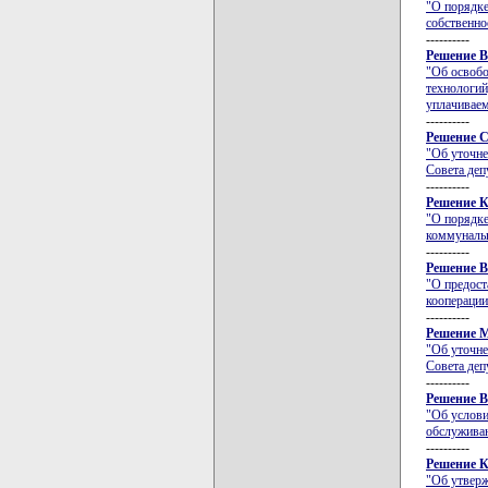
"О порядк
собственно
----------
Решение В
"Об освобо
технологий
уплачивае
----------
Решение С
"Об уточне
Совета деп
----------
Решение К
"О порядке
коммунальн
----------
Решение В
"О предост
кооперации
----------
Решение М
"Об уточне
Совета деп
----------
Решение В
"Об услови
обслуживан
----------
Решение К
"Об утверж