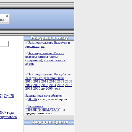
Законодательство Беларуси и
других стран
Законодательство России
кодексы
,
законы
,
указы
(изьранное)
,
постановления
,
архив
Законодательство Республики
Беларусь по дате принятия
:
2013
2012
2011
2010
2009
2008
2007
2006
2005
2004
2003
2002
2001
2000
до
2000 года
7
|
Стр.78
|
Защита прав потребителя
ЗОНА
- специальный проект
Бюллетень
"ПРЕДПРИНИМАТЕЛЬ"
- о
2007 года
предпринимателях.
 группового