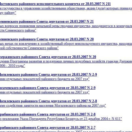
остовского районного исполнительного комитета от 28.03.2007 N 211
и государства в управлении хозяйственными обществами, акции (доли) которых принад
му району"
енненского районного Совета депутатов от 28.03.2007 N 21
ых вопросах понижения начальной цены продажи имущества, находящегося в коммунал
сти Сенненского района"
енненского районного Совета депутатов от 28.03.2007 N 20
ых мерах по вовлечению в хозяйственный оборот неиспользуемого имущества, находящ
ой собственности Сенненского района"
зержинского районного Совета депутатов от 28.03.2007 N 20
ждении Программы развития и поддержки личных подсобных хозяйств граждан Дзержин
2006 - 2010 годы"
огилевского районного Совета депутатов от 28.03.2007 N 2-9
нии отдельных показателей районного бюджета на 2007 год"
гачевского районного Совета депутатов от 28.03.2007 N 2-9
нии отдельных показателей районного бюджета на 2007 год"
огилевского районного Совета депутатов от 28.03.2007 N 2-8
ме содействия занятости населения Могилевского района на 2007 год"
рибинского районного Совета депутатов от 28.03.2007 N 2-8
о реализации Указа Президента Республики Беларусь от 23 декабря 2004 г. N 611"
рибинского районного Совета депутатов от 28.03.2007 N 2-7