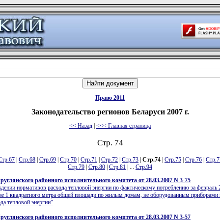
Право 2011
Законодательство регионов Беларуси 2007 г.
<< Назад
|
<<< Главная страница
Стр. 74
Стр.67
|
Стр.68
|
Стр.69
|
Стр.70
|
Стр.71
|
Стр.72
|
Стр.73
|
Стр.74
|
Стр.75
|
Стр.76
|
Стр.7
Стр.79
|
Стр.80
|
Стр.81
| ...
Стр.94
руглянского районного исполнительного комитета от 28.03.2007 N 3-75
дении нормативов расхода тепловой энергии по фактическому потреблению за февраль 
ие 1 квадратного метра общей площади по жилым домам, не оборудованным приборами
ода тепловой энергии"
руглянского районного исполнительного комитета от 28.03.2007 N 3-57