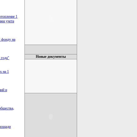
отопление 1
ами учета
 фонду на
Новые документы
 года"
х на 1
ний и
общества,
площади