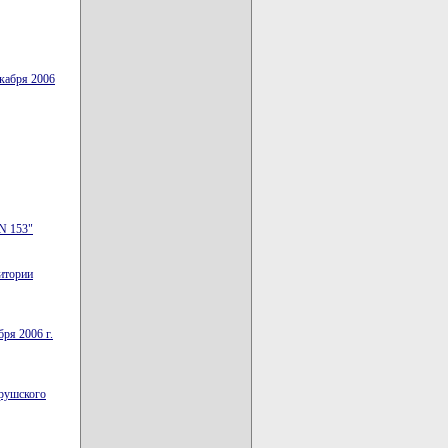
екабря 2006
 N 153"
итории
ря 2006 г.
брушского