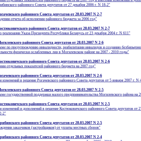
нии отдельных показателей районного бюджета на 2007 год и внесении изменений и доп
ибинского районного Совета депутатов от 27 декабря 2006 г. N 18-2"
гачевского районного Совета депутатов от 28.03.2007 N 2-7
дении отчета об исполнении районного бюджета за 2006 год"
остюковичского районного Совета депутатов от 28.03.2007 N 2-7
о реализации Указа Президента Республики Беларусь от 23 декабря 2004 г. N 611"
огилевского районного Совета депутатов от 28.03.2007 N 2-6
ме по предупреждению инвалидности, реабилитации инвалидов и созданию безбарьерно
льности физически ослабленных лиц в Могилевском районе на 2007 - 2010 годы"
остюковичского районного Совета депутатов от 28.03.2007 N 2-6
нии отдельных показателей районного бюджета на 2007 год"
гачевского районного Совета депутатов от 28.03.2007 N 2-6
и изменений в решение Рогачевского районного Совета депутатов от 5 января 2007 г. N 
огилевского районного Совета депутатов от 28.03.2007 N 2-5
ме государственной поддержки малого предпринимательства Могилевского района на 2
остюковичского районного Совета депутатов от 28.03.2007 N 2-5
и изменений и дополнений в решение Костюковичского районного Совета депутатов от 2
2-2"
рибинского районного Совета депутатов от 28.03.2007 N 2-5
ждении заказчиков (застройщиков) от уплаты местных сборов"
рибинского районного Совета депутатов от 28.03.2007 N 2-4