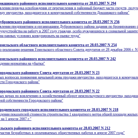
окшицкого районного исполнительного комитета от 28.03.2007 N 294
влении порядка освобождения от перечисления в районный бюджет части средств, полу
енду имущества, находящегося в коммунальной собственности Докшицкого района"
убровенского районного исполнительного комитета от 28.03.2007 N 256
влении предприятиям и организациям Дубровенского района задания по бронированию 
рудоустройства на работу в 2007 году граждан, особо нуждающихся в социальной защите
на равных условиях конкурировать на рынке труда"
омельского областного исполнительного комитета от 28.03.2007 N 254
о реализации решения Гомельского областного Совета депутатов от 28 декабря 2006 г. N
омельского районного исполнительного комитета от 28.03.2007 N 242
дении норматива на убытки"
ородокского районного Совета депутатов от 28.03.2007 N 23
ых вопросах понижения начальной цены продажи имущества, находящегося в коммунал
сти Городокского района"
ородокского районного Совета депутатов от 28.03.2007 N 22
ых мерах по вовлечению в хозяйственный оборот неиспользуемого имущества, находящ
ой собственности Городокского района"
родненского городского исполнительного комитета от 28.03.2007 N 218
дении показателей стоимости строительства 1 квадратного метра общей площади жилых
на 1 апреля 2007 г."
льского районного исполнительного комитета от 28.03.2007 N 212
частия безработных в оплачиваемых общественных работах в апреле 2007 года"