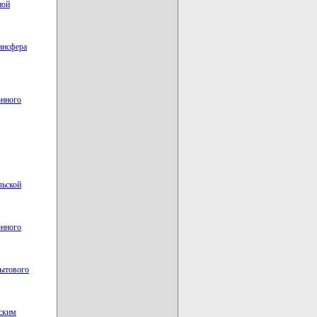
ной
ансфера
онного
льской
онного
бытового
нским