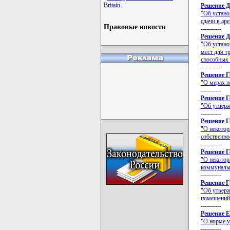
Britain
Решение Д
"Об устано
сдачи в ар
Правовые новости
----------
Решение Д
"Об устано
мест для т
способных 
----------
Решение Г
"О мерах п
----------
Решение Г
"Об утверж
----------
Решение Г
"О некотор
собственно
----------
Решение Г
"О некотор
коммунальн
----------
Решение Г
"Об утверж
помещений 
----------
Решение Е
"О норме у
----------