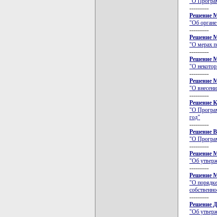
"О Програм
----------
Решение М
"Об органе
----------
Решение М
"О мерах п
----------
Решение М
"О некотор
----------
Решение М
"О внесени
----------
Решение К
"О Програм
год"
----------
Решение В
"О Програм
----------
Решение М
"Об утверж
----------
Решение М
"О порядк
собственно
----------
Решение Д
"Об утверж