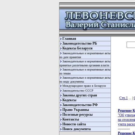
Главная
Законодательство РБ
Кодексы Беларуси
Законодательные и нормативные акты
по дате принятия
Законодательные и нормативные акты
принятые различными органами власти
Законодательные и нормативные акты
по темам
Законодательные и нормативные акты
по виду документы
Международное право в Беларуси
Законодательство СССР
Законы других стран
Стр.1
... |
Кодексы
Законодательство РФ
Право Украины
Решение К
Полезные ресурсы
"Об утверж
Контакты
на отоплен
Новости сайта
учета расх
----------
Поиск документа
Решение К