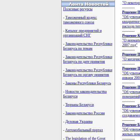
"О некотор
----------
Полезные ресурсы
Решение Ш
"Об утверж
-
Таможенный кодекс
квадратно
таможенного союза
расхода те
-
Каталог предприятий и
----------
организаций СНГ
Решение К
"О нормат
-
Законодательство Республики
2007 год"
Беларусь по темам
----------
Решение Ш
-
Законодательство Республики
"О месячно
Беларусь по дате принятия
----------
Решение Ш
-
Законодательство Республики
"Об утверж
Беларусь по органу принятия
января 2007
----------
-
Законы Республики Беларусь
Решение Ш
-
Новости законодательства
"Об утверж
Беларуси
помещений,
----------
-
Тюрьмы Беларуси
Решение Б
"Об утверж
-
Законодательство России
создаваемо
----------
-
Деловая Украина
Решение Б
"Об утверж
-
Автомобильный портал
жилых поме
-
The legislation of the Great
----------