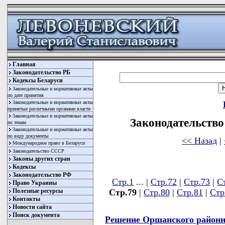
Главная
Законодательство РБ
Кодексы Беларуси
Законодательные и нормативные акты
по дате принятия
Законодательные и нормативные акты
принятые различными органами власти
Законодательные и нормативные акты
Законодательство 
по темам
Законодательные и нормативные акты
по виду документы
<< Назад
|
Международное право в Беларуси
Законодательство СССР
Законы других стран
Кодексы
Законодательство РФ
Стр.1
... |
Стр.72
|
Стр.73
|
С
Право Украины
Полезные ресурсы
Стр.79
|
Стр.80
|
Стр.81
|
Стр
Контакты
Новости сайта
Поиск документа
Решение Оршанского районн