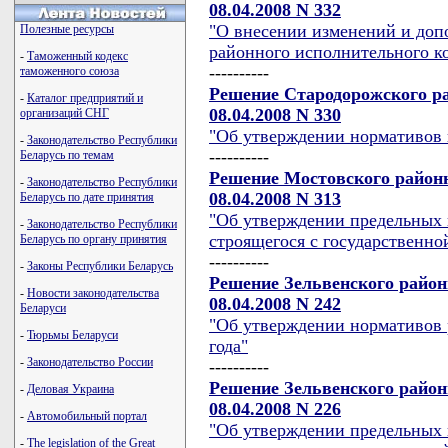
08.04.2008 N 332
"О внесении изменений и до
Полезные ресурсы
районного исполнительного ком
-
Таможенный кодекс
----------
таможенного союза
Решение Стародорожского ра
-
Каталог предприятий и
08.04.2008 N 330
организаций СНГ
"Об утверждении нормативов 
-
Законодательство Республики
----------
Беларусь по темам
Решение Мостовского районн
-
Законодательство Республики
08.04.2008 N 313
Беларусь по дате принятия
"Об утверждении предельных 
-
Законодательство Республики
строящегося с государственно
Беларусь по органу принятия
----------
-
Законы Республики Беларусь
Решение Зельвенского район
-
Новости законодательства
08.04.2008 N 242
Беларуси
"Об утверждении нормативов р
-
Тюрьмы Беларуси
года"
-
Законодательство России
----------
Решение Зельвенского район
-
Деловая Украина
08.04.2008 N 226
-
Автомобильный портал
"Об утверждении предельных 
-
The legislation of the Great