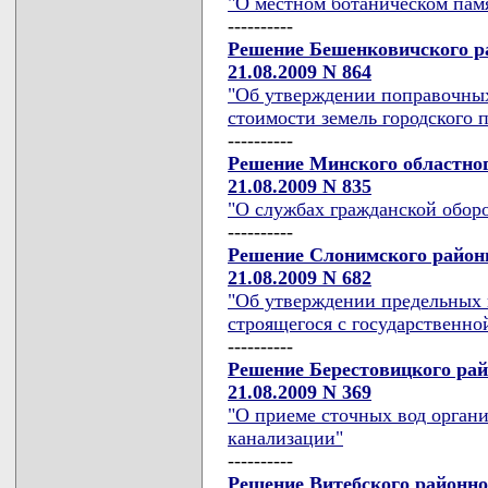
"О местном ботаническом пам
----------
Решение Бешенковичского ра
21.08.2009 N 864
"Об утверждении поправочны
стоимости земель городского 
----------
Решение Минского областног
21.08.2009 N 835
"О службах гражданской обор
----------
Решение Слонимского районн
21.08.2009 N 682
"Об утверждении предельных 
строящегося с государственно
----------
Решение Берестовицкого рай
21.08.2009 N 369
"О приеме сточных вод орган
канализации"
----------
Решение Витебского районног