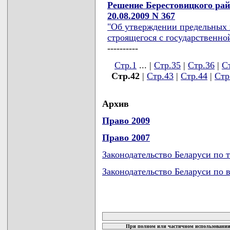
Решение Берестовицкого рай
20.08.2009 N 367
"Об утверждении предельных 
строящегося с государственной
----------
Стр.1
... |
Стр.35
|
Стр.36
|
С
Стр.42
|
Стр.43
|
Стр.44
|
Стр
Архив
Право 2009
Право 2007
Законодательство Беларуси по 
Законодательство Беларуси по 
карта новых документов
При полном или частичном использовании 