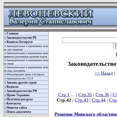
Главная
Законодательство РБ
Кодексы Беларуси
Законодательные и нормативные акты
по дате принятия
Законодательные и нормативные акты
принятые различными органами власти
Законодательные и нормативные акты
Законодательство 
по темам
Законодательные и нормативные акты
по виду документы
<< Назад
|
Международное право в Беларуси
Законодательство СССР
Законы других стран
Кодексы
Законодательство РФ
Стр.1
... |
Стр.35
|
Стр.36
|
С
Право Украины
Полезные ресурсы
Стр.42
|
Стр.43
|
Стр.44
|
Стр
Контакты
Новости сайта
Поиск документа
Решение Минского областного