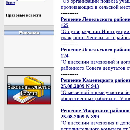
"Об организации подвоза уча
Britain
проживающих в сельской мест
----------
Правовые новости
Решение Лепельского районно
125
"Об утверждении Инструкции
гражданин Лепельского район
----------
Решение Лепельского районно
124
"О внесении изменений и доп
районного Совета депутатов от
----------
Решение Каменецкого районн
25.08.2009 N 943
"О месячной норме участия б
общественных работах в IV кв
----------
Решение Миорского районног
25.08.2009 N 899
"О внесении изменения и доп
исполнительного комитета от 2