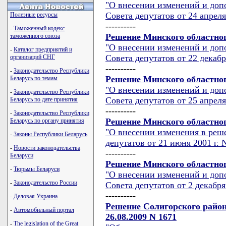
"О внесении изменений и доп
Совета депутатов от 24 апреля
Полезные ресурсы
----------
-
Таможенный кодекс
Решение Минского областного
таможенного союза
"О внесении изменений и доп
-
Каталог предприятий и
Совета депутатов от 22 декабр
организаций СНГ
----------
-
Законодательство Республики
Решение Минского областного
Беларусь по темам
"О внесении изменений и доп
-
Законодательство Республики
Совета депутатов от 25 апреля
Беларусь по дате принятия
----------
-
Законодательство Республики
Решение Минского областного
Беларусь по органу принятия
"О внесении изменения в реш
-
Законы Республики Беларусь
депутатов от 21 июня 2001 г. 
-
Новости законодательства
----------
Беларуси
Решение Минского областного
-
Тюрьмы Беларуси
"О внесении изменений и доп
-
Законодательство России
Совета депутатов от 2 декабря
----------
-
Деловая Украина
Решение Солигорского район
-
Автомобильный портал
26.08.2009 N 1671
-
The legislation of the Great