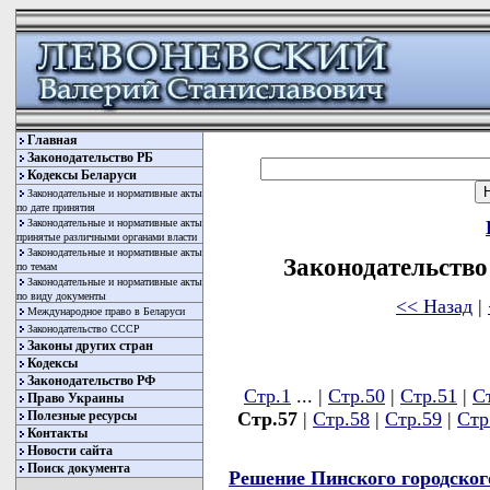
Главная
Законодательство РБ
Кодексы Беларуси
Законодательные и нормативные акты
по дате принятия
Законодательные и нормативные акты
принятые различными органами власти
Законодательные и нормативные акты
Законодательство 
по темам
Законодательные и нормативные акты
по виду документы
<< Назад
|
Международное право в Беларуси
Законодательство СССР
Законы других стран
Кодексы
Законодательство РФ
Стр.1
... |
Стр.50
|
Стр.51
|
С
Право Украины
Полезные ресурсы
Стр.57
|
Стр.58
|
Стр.59
|
Стр
Контакты
Новости сайта
Поиск документа
Решение Пинского городског