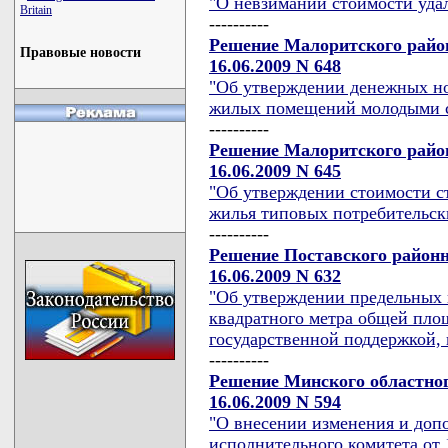
"О невзимании стоимости уда
Britain
----------
Решение Малоритского район
Правовые новости
16.06.2009 N 648
"Об утверждении денежных но
жилых помещений молодыми 
----------
Решение Малоритского район
16.06.2009 N 645
"Об утверждении стоимости ст
жилья типовых потребительски
----------
Решение Поставского районн
16.06.2009 N 632
"Об утверждении предельных 
квадратного метра общей пло
государственной поддержкой, 
----------
Решение Минского областног
16.06.2009 N 594
"О внесении изменения и доп
исполнительного комитета от 1