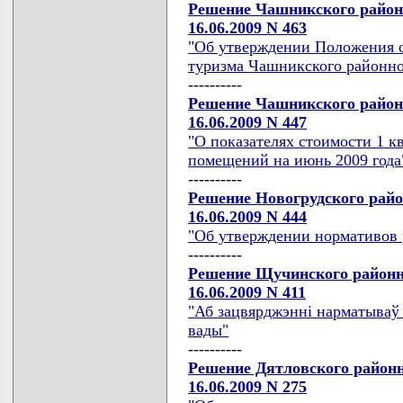
Решение Чашникского район
16.06.2009 N 463
"Об утверждении Положения о
туризма Чашникского районно
----------
Решение Чашникского район
16.06.2009 N 447
"О показателях стоимости 1 
помещений на июнь 2009 года
----------
Решение Новогрудского райо
16.06.2009 N 444
"Об утверждении нормативов 
----------
Решение Щучинского районн
16.06.2009 N 411
"Аб зацвярджэннi нарматываў 
вады"
----------
Решение Дятловского районн
16.06.2009 N 275