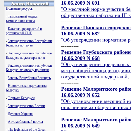
16.06.2009 N 691
"О месячной норме участия б
Полезные ресурсы
общественных работах на III к
-
Таможенный кодекс
----------
таможенного союза
Решение Пинского городског
-
Каталог предприятий и
16.06.2009 N 682
организаций СНГ
"Об утверждении норматива ра
-
Законодательство Республики
----------
Беларусь по темам
Решение Глубокского районн
-
Законодательство Республики
16.06.2009 N 668
Беларусь по дате принятия
"Об утверждении предельных 
-
Законодательство Республики
метра общей площади индиви
Беларусь по органу принятия
государственной поддержкой, 
-
Законы Республики Беларусь
----------
-
Новости законодательства
Решение Малоритского район
Беларуси
16.06.2009 N 652
-
Тюрьмы Беларуси
"Об установлении месячной н
-
Законодательство России
оплачиваемых общественных 
----------
-
Деловая Украина
Решение Малоритского район
-
Автомобильный портал
16.06.2009 N 649
-
The legislation of the Great