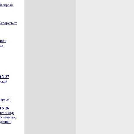
0 апреля
Беларусь от
ий и
ых
0 N 37
еской
ларусь"
0 N 36
ет о ходе
х пунктах,
дения и