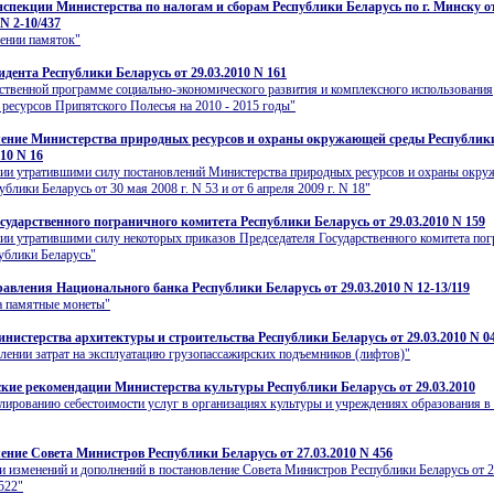
спекции Министерства по налогам и сборам Республики Беларусь по г. Минску о
 N 2-10/437
ении памяток"
идента Республики Беларусь от 29.03.2010 N 161
ственной программе социально-экономического развития и комплексного использования
ресурсов Припятского Полесья на 2010 - 2015 годы"
ение Министерства природных ресурсов и охраны окружающей среды Республик
010 N 16
нии утратившими силу постановлений Министерства природных ресурсов и охраны окр
блики Беларусь от 30 мая 2008 г. N 53 и от 6 апреля 2009 г. N 18"
сударственного пограничного комитета Республики Беларусь от 29.03.2010 N 159
ии утратившими силу некоторых приказов Председателя Государственного комитета по
ублики Беларусь"
авления Национального банка Республики Беларусь от 29.03.2010 N 12-13/119
а памятные монеты"
нистерства архитектуры и строительства Республики Беларусь от 29.03.2010 N 04
лении затрат на эксплуатацию грузопассажирских подъемников (лифтов)"
кие рекомендации Министерства культуры Республики Беларусь от 29.03.2010
лированию себестоимости услуг в организациях культуры и учреждениях образования в
ение Совета Министров Республики Беларусь от 27.03.2010 N 456
и изменений и дополнений в постановление Совета Министров Республики Беларусь от 
1522"