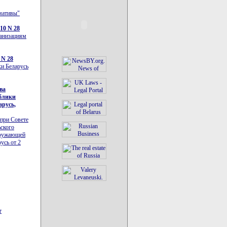
рмативы"
10 N 28
ганизациям
 N 28
ки Беларусь
ва
ублики
арусь,
 при Совете
ьского
кружающей
усь от 2
т