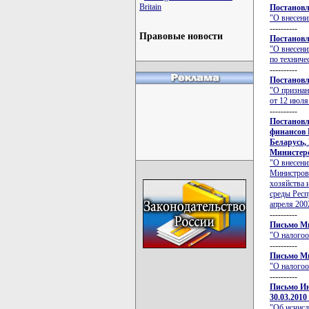
Britain
Постановл
"О внесени
----------
Правовые новости
Постановл
"О внесени
по техниче
----------
Постановл
"О признан
от 12 июля
----------
Постановл
финансов 
Беларусь,
Министерст
"О внесени
Министров 
хозяйства 
среды Респ
апреля 2002
----------
Письмо Ми
"О налого
----------
Письмо Ми
"О налого
----------
Письмо Ин
30.03.2010
"Об исчисл