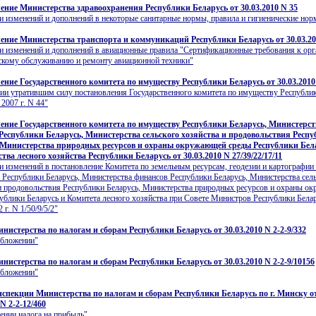
ение Министерства здравоохранения Республики Беларусь от 30.03.2010 N 35
и изменений и дополнений в некоторые санитарные нормы, правила и гигиенические но
ение Министерства транспорта и коммуникаций Республики Беларусь от 30.03.20
и изменений и дополнений в авиационные правила "Сертификационные требования к ор
скому обслуживанию и ремонту авиационной техники"
ение Государственного комитета по имуществу Республики Беларусь от 30.03.2010
ии утратившим силу постановления Государственного комитета по имуществу Республи
 2007 г. N 44"
ение Государственного комитета по имуществу Республики Беларусь, Министерст
Республики Беларусь, Министерства сельского хозяйства и продовольствия Респ
 Министерства природных ресурсов и охраны окружающей среды Республики Бел
ва лесного хозяйства Республики Беларусь от 30.03.2010 N 27/39/22/17/11
и изменений в постановление Комитета по земельным ресурсам, геодезии и картографии
Республики Беларусь, Министерства финансов Республики Беларусь, Министерства сел
и продовольствия Республики Беларусь, Министерства природных ресурсов и охраны о
ублики Беларусь и Комитета лесного хозяйства при Совете Министров Республики Белар
 г. N 1/50/9/5/2"
нистерства по налогам и сборам Республики Беларусь от 30.03.2010 N 2-2-9/332
обложении"
нистерства по налогам и сборам Республики Беларусь от 30.03.2010 N 2-2-9/10156
обложении"
спекции Министерства по налогам и сборам Республики Беларусь по г. Минску о
 N 2-2-12/460
ении налога на прибыль"