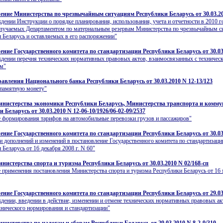
ение Министерства по чрезвычайным ситуациям Республики Беларусь от 30.03.20
дении Инструкции о порядке планирования, использования, учета и отчетности в 2010 г
олучаемых Департаментом по материальным резервам Министерства по чрезвычайным с
 Беларусь и оставляемых в его распоряжении"
ение Государственного комитета по стандартизации Республики Беларусь от 30.03
дении перечня технических нормативных правовых актов, взаимосвязанных с техничес
ом"
авления Национального банка Республики Беларусь от 30.03.2010 N 12-13/123
 памятную монету"
нистерства экономики Республики Беларусь, Министерства транспорта и комм
 Беларусь от 30.03.2010 N 12-06-10/1926/06-02-09/2537
 формирования тарифов на автомобильные перевозки грузов и пассажиров"
ение Государственного комитета по стандартизации Республики Беларусь от 30.03
и дополнений и изменений в постановление Государственного комитета по стандартизаци
 Беларусь от 16 декабря 2008 г. N 60"
нистерства спорта и туризма Республики Беларусь от 30.03.2010 N 02/168-сп
 применения постановления Министерства спорта и туризма Республики Беларусь от 16 м
ение Государственного комитета по стандартизации Республики Беларусь от 29.03
дении, введении в действие, изменении и отмене технических нормативных правовых ак
хнического нормирования и стандартизации"