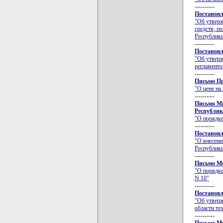
----------
Постановл
"Об утверж
средств, п
Республики
----------
Постановл
"Об утверж
регламент
----------
Письмо Пр
"О цене на
----------
Письмо Ми
Республики
"О порядке
----------
Постановл
"О внесени
Республики
----------
Письмо Ми
"О порядке
N 10"
----------
Постановл
"Об утверж
области те
----------