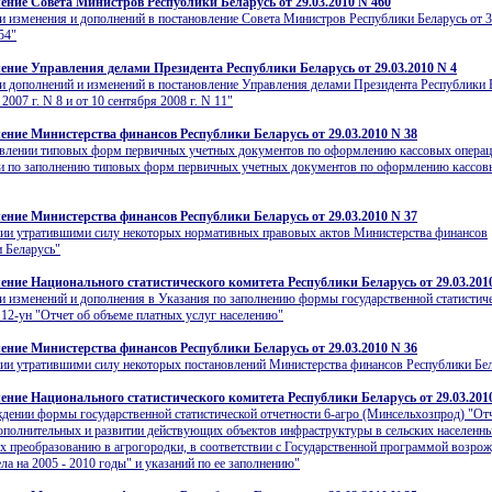
ение Совета Министров Республики Беларусь от 29.03.2010 N 460
и изменения и дополнений в постановление Совета Министров Республики Беларусь от 3
54"
ение Управления делами Президента Республики Беларусь от 29.03.2010 N 4
и дополнений и изменений в постановление Управления делами Президента Республики 
2007 г. N 8 и от 10 сентября 2008 г. N 11"
ение Министерства финансов Республики Беларусь от 29.03.2010 N 38
овлении типовых форм первичных учетных документов по оформлению кассовых операц
и по заполнению типовых форм первичных учетных документов по оформлению кассов
ение Министерства финансов Республики Беларусь от 29.03.2010 N 37
ии утратившими силу некоторых нормативных правовых актов Министерства финансов
 Беларусь"
ение Национального статистического комитета Республики Беларусь от 29.03.201
и изменений и дополнения в Указания по заполнению формы государственной статистич
 12-ун "Отчет об объеме платных услуг населению"
ение Министерства финансов Республики Беларусь от 29.03.2010 N 36
ии утратившими силу некоторых постановлений Министерства финансов Республики Бе
ение Национального статистического комитета Республики Беларусь от 29.03.201
дении формы государственной статистической отчетности 6-агро (Минсельхозпрод) "Отч
ополнительных и развитии действующих объектов инфраструктуры в сельских населенны
 преобразованию в агрогородки, в соответствии с Государственной программой возрож
ела на 2005 - 2010 годы" и указаний по ее заполнению"