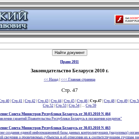
Право 2011
Законодательство Беларуси 2010 г.
<< Назад
|
<<< Главная страница
Стр. 47
Стр.40
|
Стр.41
|
Стр.42
|
Стр.43
|
Стр.44
|
Стр.45
|
Стр.46
|
Стр.47
|
Стр.48
|
Стр.49
|
Стр.5
Стр.52
|
Стр.53
|
Стр.54
| ...
Стр.59
ение Совета Министров Республики Беларусь от 30.03.2010 N 464
авлении гарантий Правительства Республики Беларусь в погашении кредитов"
ение Совета Министров Республики Беларусь от 30.03.2010 N 463
ме создания единой информационной базы данных контролирующих (надзорных) орган
 сведения о проверяемых субъектах и об отнесении их к соответствующим группам ри