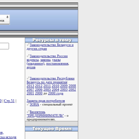
Законодательство Беларуси и
других стран
Законодательство России
кодексы
,
законы
,
указы
(изьранное)
,
постановления
,
архив
Законодательство Республики
Беларусь по дате принятия
:
2013
2012
2011
2010
2009
2008
2007
2006
2005
2004
2003
2002
2001
2000
до
2000 года
0
|
Стр.51
|
Защита прав потребителя
ЗОНА
- специальный проект
Бюллетень
"ПРЕДПРИНИМАТЕЛЬ"
- о
предпринимателях.
ов,
ска исходя