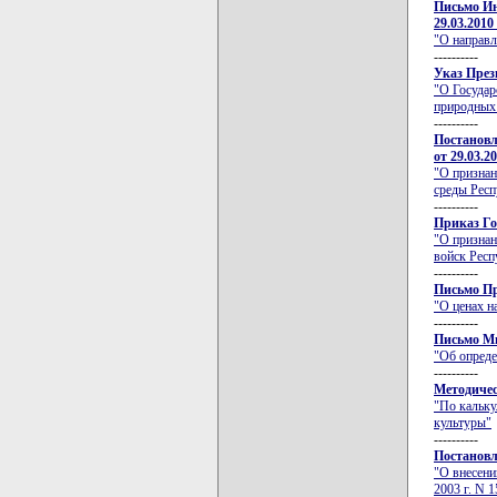
Письмо Ин
29.03.2010
"О направл
----------
Указ През
"О Государ
природных 
----------
Постановл
от 29.03.2
"О призна
среды Респу
----------
Приказ Го
"О признан
войск Респ
----------
Письмо Пр
"О ценах н
----------
Письмо Ми
"Об опреде
----------
Методичес
"По кальку
культуры"
----------
Постановл
"О внесени
2003 г. N 