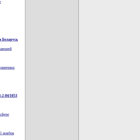
т
и Беларусь
ужающей
граничных
-2-04/1053
 сфере
21 ноября