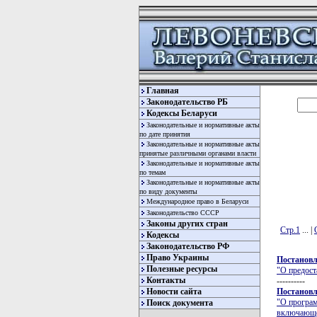
Главная
Законодательство РБ
Кодексы Беларуси
Законодательные и нормативные акты
по дате принятия
Законодательные и нормативные акты
принятые различными органами власти
Законодательные и нормативные акты
по темам
Законодательные и нормативные акты
по виду документы
Международное право в Беларуси
Законодательство СССР
Законы других стран
Стр.1
... |
Кодексы
Законодательство РФ
Право Украины
Постановл
Полезные ресурсы
"О предост
Контакты
----------
Новости сайта
Постановл
"О програм
Поиск документа
включающей