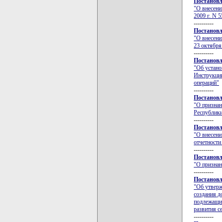
Постановл
"О внесени
2009 г. N 5
----------
Постановл
"О внесени
23 октября 
----------
Постановл
"Об устан
Инструкци
операций"
----------
Постановл
"О признан
Республики
----------
Постановл
"О внесени
отчетности
----------
Постановл
"О признан
----------
Постановл
"Об утверж
создания д
подлежащих
развития с
----------