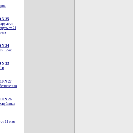
оров
0 N 35
арусь от
арусь от 21
тета
0 N 34
ти 12-ис
0 N 33
" и
10 N 27
обеспечению
10 N 26
еспублики
 от 11 мая