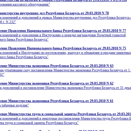
нистерства по налогам и сборам Республики Беларусь от 29.03.2010 N 8-2-9/310
зовании кассового оборудования"
нистерства внутренних дел Республики Беларусь от 29.03.2010 N 78
и изменений и дополнений в приказ Министерства внутренних дел Республики Беларусь 
8 г. N 232"
ение Правления Национального банка Республики Беларусь от 29.03.2010 N 77
и изменений и дополнения в Инструкцию о порядке награждения Почетной грамотой
ого банка Республики Беларусь"
ение Правления Национального банка Республики Беларусь от 29.03.2010 N 75
и изменений в Инструкцию по изготовлению, выпуску в обращение и продаже памятных
ого банка Республики Беларусь"
ение Министерства экономики Республики Беларусь от 29.03.2010 N 63
ии утратившим силу постановления Министерства экономики Республики Беларусь от 1
92"
ение Министерства экономики Республики Беларусь от 29.03.2010 N 62
и дополнений в постановление Министерства экономики Республики Беларусь от 31 декаб
ение Министерства экономики Республики Беларусь от 29.03.2010 N 61
а табачные изделия"
ение Министерства труда и социальной защиты Республики Беларусь от 29.03.201
и изменений и дополнений в некоторые постановления Министерства труда Республики Б
ва труда и социальной защиты Республики Беларусь"