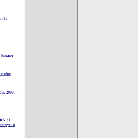
от 13
 банкнот
 ноября
ря 2009 г.
0 N 51
еларусь и