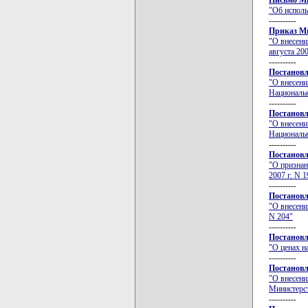
Письмо Ми
"Об исполь
----------
Приказ Ми
"О внесени
августа 200
----------
Постановл
"О внесени
Национальн
----------
Постановл
"О внесени
Национальн
----------
Постановл
"О признан
2007 г. N 1
----------
Постановл
"О внесени
N 204"
----------
Постановл
"О ценах н
----------
Постановл
"О внесени
Министерст
----------