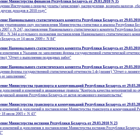
ение Министерства финансов Республики Беларусь от 29.03.2010 N 35
дении Инструкции о порядке уплаты (зачисления), распределения, возврата налогов, сб
 других доходов в 2010 году"
ение Национального статистического комитета Республики Беларусь от 29.03.201
ии утратившими силу постановления Министерства статистики и анализа Республики Бел
я 2007 г. N 247, постановления Национального статистического комитета Республики Бел
08 г. N 344 и отдельного положения постановления Национального статистического коми
 Беларусь от 14 июля 2009 г. N 84"
ение Национального статистического комитета Республики Беларусь от 29.03.201
и изменения в Указания по заполнению формы государственной статистической отчетнос
ство) "Отчет о выполнении подрядных работ"
ение Национального статистического комитета Республики Беларусь от 29.03.201
дении формы государственной статистической отчетности 1-ф (лизинг) "Отчет о лизинге
о ее заполнению"
ение Министерства транспорта и коммуникаций Республики Беларусь от 29.03.20
и дополнений и изменений в авиационные правила "Контроль качества мероприятий по 
жданской авиации Республики Беларусь от актов незаконного вмешательства"
ение Министерства транспорта и коммуникаций Республики Беларусь от 29.03.20
и изменений и дополнений в постановление Министерства транспорта и коммуникаций Р
т 18 июля 2005 г. N 43"
ение Министерства юстиции Республики Беларусь от 29.03.2010 N 23
и изменений и дополнения в постановление Министерства юстиции Республики Беларусь
2"