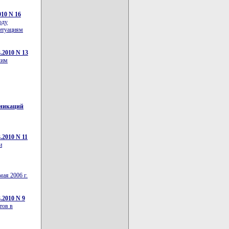
10 N 16
оду
итуациям
.2010 N 13
ким
уникаций
.2010 N 11
и
ая 2006 г.
.2010 N 9
тов в