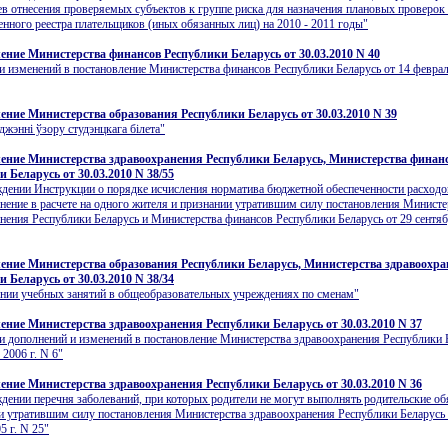
ев отнесения проверяемых субъектов к группе риска для назначения плановых проверок 
енного реестра плательщиков (иных обязанных лиц) на 2010 - 2011 годы"
ение Министерства финансов Республики Беларусь от 30.03.2010 N 40
и изменений в постановление Министерства финансов Республики Беларусь от 14 феврал
ение Министерства образования Республики Беларусь от 30.03.2010 N 39
джэннi ўзору студэнцкага бiлета"
ение Министерства здравоохранения Республики Беларусь, Министерства финан
 Беларусь от 30.03.2010 N 38/55
дении Инструкции о порядке исчисления норматива бюджетной обеспеченности расходо
нение в расчете на одного жителя и признании утратившим силу постановления Министе
нения Республики Беларусь и Министерства финансов Республики Беларусь от 29 сентяб
ение Министерства образования Республики Беларусь, Министерства здравоохр
 Беларусь от 30.03.2010 N 38/34
нии учебных занятий в общеобразовательных учреждениях по сменам"
ение Министерства здравоохранения Республики Беларусь от 30.03.2010 N 37
и дополнений и изменений в постановление Министерства здравоохранения Республики 
 2006 г. N 6"
ение Министерства здравоохранения Республики Беларусь от 30.03.2010 N 36
дении перечня заболеваний, при которых родители не могут выполнять родительские об
и утратившим силу постановления Министерства здравоохранения Республики Беларусь 
5 г. N 25"