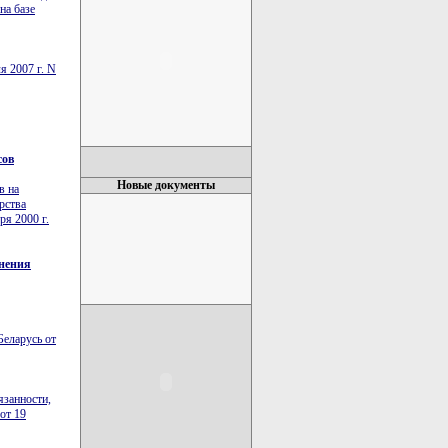
на базе
я 2007 г. N
сов
Новые документы
в на
рства
ря 2000 г.
анения
Беларусь от
язанности,
от 19