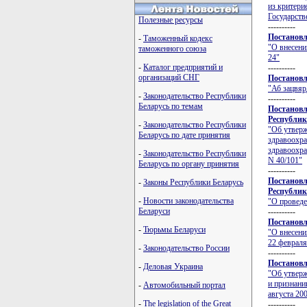
из критери
Государств
Полезные ресурсы
----------
Постановл
-
Таможенный кодекс
"О внесени
таможенного союза
24"
-
Каталог предприятий и
----------
организаций СНГ
Постановл
"Аб зацвяр
-
Законодательство Республики
----------
Беларусь по темам
Постановл
Республики
-
Законодательство Республики
"Об утверж
Беларусь по дате принятия
здравоохра
здравоохра
-
Законодательство Республики
N 40/101"
Беларусь по органу принятия
----------
Постановл
-
Законы Республики Беларусь
Республики
-
Новости законодательства
"О проведе
Беларуси
----------
Постановл
-
Тюрьмы Беларуси
"О внесени
22 февраля
-
Законодательство России
----------
Постановл
-
Деловая Украина
"Об утверж
и признани
-
Автомобильный портал
августа 200
-
The legislation of the Great
----------