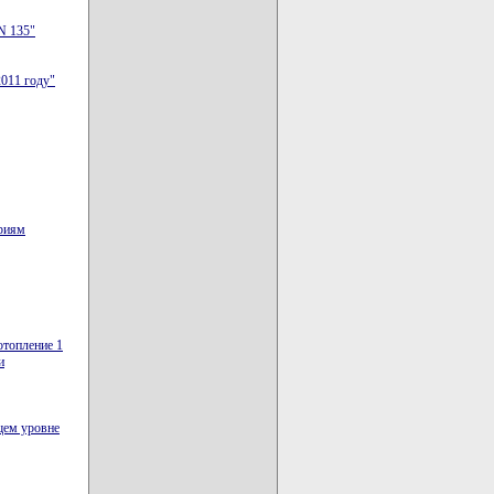
N 135"
011 году"
ориям
отопление 1
и
щем уровне