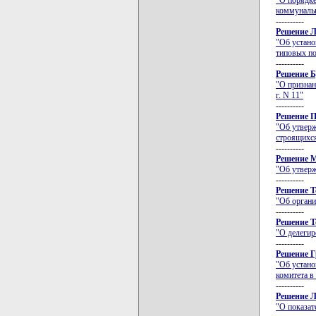
"О порядке
коммунальн
----------
Решение Л
"Об устано
типовых по
----------
Решение Б
"О признан
г. N 11"
----------
Решение П
"Об утверж
строящихся
----------
Решение М
"Об утверж
----------
Решение Т
"Об органи
----------
Решение Т
"О делеги
----------
Решение Г
"Об устано
комитета в
----------
Решение Л
"О показат