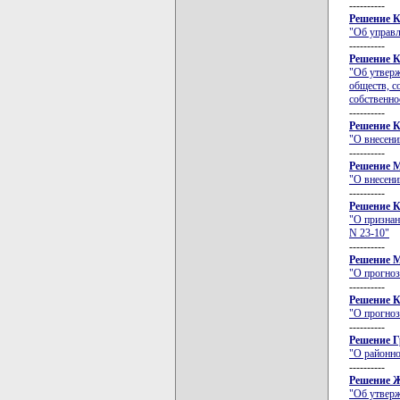
----------
Решение К
"Об управл
----------
Решение К
"Об утверж
обществ, с
собственно
----------
Решение К
"О внесени
----------
Решение М
"О внесени
----------
Решение К
"О признан
N 23-10"
----------
Решение М
"О прогноз
----------
Решение К
"О прогноз
----------
Решение Г
"О районно
----------
Решение Ж
"Об утвер