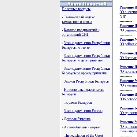
----------
Решение И
Полезные ресурсы
"О внесени
N 8"
-
Таможенный кодекс
----------
таможенного союза
Решение Щ
-
Каталог предприятий и
"О районно
организаций СНГ
----------
Решение М
-
Законодательство Республики
"О районно
Беларусь по темам
----------
Решение Д
-
Законодательство Республики
"О бесплат
Беларусь по дате принятия
----------
Решение Щ
-
Законодательство Республики
"О прогноз
Беларусь по органу принятия
----------
Решение М
-
Законы Республики Беларусь
"О внесени
-
Новости законодательства
----------
Беларуси
Решение И
"Об освобо
-
Тюрьмы Беларуси
----------
Решение Б
-
Законодательство России
"О признан
----------
-
Деловая Украина
Решение М
"О признан
-
Автомобильный портал
лицензиров
-
The legislation of the Great
----------