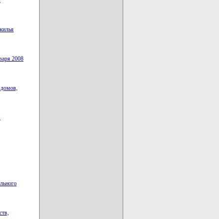
в
 жилья
варя 2008
 домов,
"
ельного
ств,