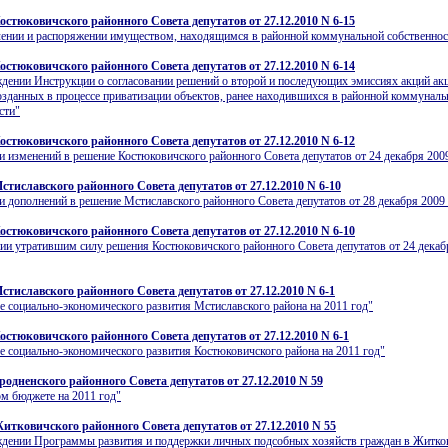
остюковичского районного Совета депутатов от 27.12.2010 N 6-15
ении и распоряжении имуществом, находящимся в районной коммунальной собственнос
остюковичского районного Совета депутатов от 27.12.2010 N 6-14
дении Инструкции о согласовании решений о второй и последующих эмиссиях акций а
озданных в процессе приватизации объектов, ранее находившихся в районной коммуналь
сти"
остюковичского районного Совета депутатов от 27.12.2010 N 6-12
и изменений в решение Костюковичского районного Совета депутатов от 24 декабря 2009
стиславского районного Совета депутатов от 27.12.2010 N 6-10
и дополнений в решение Мстиславского районного Совета депутатов от 28 декабря 2009 
остюковичского районного Совета депутатов от 27.12.2010 N 6-10
ии утратившим силу решения Костюковичского районного Совета депутатов от 24 декабр
стиславского районного Совета депутатов от 27.12.2010 N 6-1
е социально-экономического развития Мстиславского района на 2011 год"
остюковичского районного Совета депутатов от 27.12.2010 N 6-1
е социально-экономического развития Костюковичского района на 2011 год"
родненского районного Совета депутатов от 27.12.2010 N 59
м бюджете на 2011 год"
итковичского районного Совета депутатов от 27.12.2010 N 55
ждении Программы развития и поддержки личных подсобных хозяйств граждан в Житко