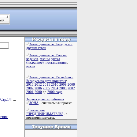
Законодательство Беларуси и
других стран
Законодательство России
кодексы
,
законы
,
указы
(изьранное)
,
постановления
,
архив
Законодательство Республики
Беларусь по дате принятия
:
2013
2012
2011
2010
2009
2008
2007
2006
2005
2004
2003
2002
2001
2000
до
2000 года
|
Стр.14
| ...
Защита прав потребителя
ЗОНА
- специальный проект
Бюллетень
"ПРЕДПРИНИМАТЕЛЬ"
- о
чения
предпринимателях.