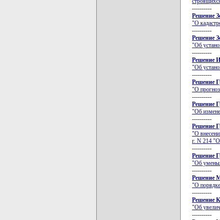
строящихся
----------
Решение З
"О кадастр
----------
Решение З
"Об устано
----------
Решение И
"Об устано
----------
Решение Г
"О прогноз
----------
Решение Г
"Об измене
----------
Решение Г
"О внесени
г. N 214 "
----------
Решение Г
"Об уменьш
----------
Решение М
"О порядк
----------
Решение К
"Об увелич
----------