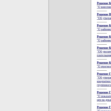
Решение К
"О внесени
----------
Решение В
"Об утверж
----------
Решение К
"О районно
----------
Решение К
"О районно
----------
Решение К
"Об увелич
плательщи
----------
Решение К
"О прогноз
----------
Решение Г
"Об утверж
квадратно
группового
----------
Решение Г
"О показат
цен на дек
----------
Решение Г