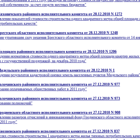
 финансирования в 2011 году расходов на оценку стоимости имущества, находящегося 
ой собственности, за счет средств местных бюджетов"
яховичского районного исполнительного комитета от 28.12.2010 N 1272
влении показателей стоимости строительства одного квадратного метра общей площади
требительских качеств"
рестского областного исполнительного комитета от 28.12.2010 N 1248
ии утратившим силу решения Брестского областного исполнительного комитета от 14 ян
олоцкого районного исполнительного комитета от 28.12.2010 N 1206
дении нормативов стоимости одного квадратного метра общей площади квартир жилых
 с государственной поддержкой, на декабрь 2010 года"
ядельского районного исполнительного комитета от 28.12.2010 N 1
дении результатов кадастровой оценки земель населенных пунктов Мядельского района
олочинского районного исполнительного комитета от 27.12.2010 N 977
зации оплачиваемых общественных работ в 2011 году"
олочинского районного исполнительного комитета от 27.12.2010 N 973
ровании полномочий"
родненского областного исполнительного комитета от 27.12.2010 N 908
влении размеров отчислений в инновационный фонд Гродненского областного исполнит
 2011 году"
иозненского районного исполнительного комитета от 27.12.2010 N 837
елях стоимости строительства 1 квадратного метра жилья типовых потребительских каче