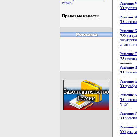
Britain
Решение М
"О прогноз
----------
Правовые новости
Решение И
"О внесени
----------
Решение К
"Об утверж
государств
установлен
----------
Решение Г
"О внесени
----------
Решение И
"О внесени
----------
Решение К
"О преобра
----------
Решение К
"О внесени
N 15"
----------
Решение Г
"О внесени
----------
Решение К
"Об утверж
----------