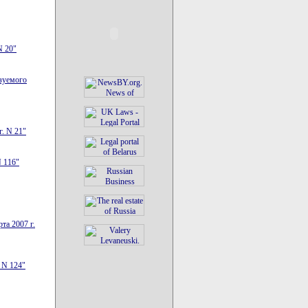
N 20"
ьзуемого
г. N 21"
N 116"
та 2007 г.
 N 124"