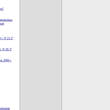
ти"
кционерных
ной
 г. N 23-2"
г. N 20-3"
я 2009 г.
вичском