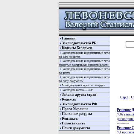
Главная
Законодательство РБ
Кодексы Беларуси
Законодательные и нормативные акты
по дате принятия
Законодательные и нормативные акты
принятые различными органами власти
Законодательные и нормативные акты
по темам
Законодательные и нормативные акты
по виду документы
Международное право в Беларуси
Законодательство СССР
Законы других стран
|
Стр.1
|
С
Кодексы
Законодательство РФ
Право Украины
Решение Д
Полезные ресурсы
"Об утверж
Контакты
договоров 
Новости сайта
----------
Решение С
Поиск документа
"О прогноз