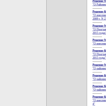
Решение М
"О Районно
----------
Решение К
"О внесени
2009 г. N 2
----------
Решение М
"О Програм
2015 годах
----------
Решение М
"О внесени
----------
Решение К
"О Програм
2015 годы"
----------
Решение М
"О районно
----------
Решение К
"О районно
----------
Решение К
"О районно
----------
Решение К
"О внесени
4"