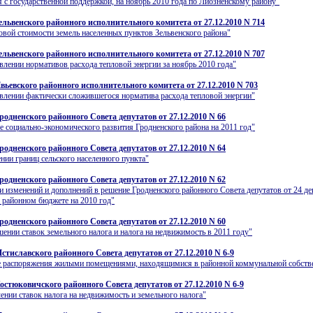
 с государственной поддержкой, на ноябрь 2010 года по Лиозненскому району"
ельвенского районного исполнительного комитета от 27.12.2010 N 714
овой стоимости земель населенных пунктов Зельвенского района"
ельвенского районного исполнительного комитета от 27.12.2010 N 707
влении нормативов расхода тепловой энергии за ноябрь 2010 года"
вьевского районного исполнительного комитета от 27.12.2010 N 703
влении фактически сложившегося норматива расхода тепловой энергии"
родненского районного Совета депутатов от 27.12.2010 N 66
е социально-экономического развития Гродненского района на 2011 год"
родненского районного Совета депутатов от 27.12.2010 N 64
нии границ сельского населенного пункта"
родненского районного Совета депутатов от 27.12.2010 N 62
и изменений и дополнений в решение Гродненского районного Совета депутатов от 24 де
О районном бюджете на 2010 год"
родненского районного Совета депутатов от 27.12.2010 N 60
ении ставок земельного налога и налога на недвижимость в 2011 году"
стиславского районного Совета депутатов от 27.12.2010 N 6-9
е распоряжения жилыми помещениями, находящимися в районной коммунальной собств
остюковичского районного Совета депутатов от 27.12.2010 N 6-9
ении ставок налога на недвижимость и земельного налога"