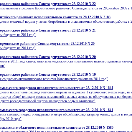
ореличского районного Совета депутатов от 28.12.2010 N 22
и изменений в решение Кореличского районного Совета депутатов от 28 декабря 2009 г. 
итебского районного исполнительного комитета от 28.12.2010 N 2183
дении месячной нормы участия безработных в оплачиваемых общественных работах в 2
ореличского районного Совета депутатов от 28.12.2010 N 21
м бюджете на 2011 год"
ормянского районного Совета депутатов от 28.12.2010 N 20
м бюджете на 2011 год"
ореличского районного Совета депутатов от 28.12.2010 N 20
ении в 2011 году ставок налога на недвижимость и земельного налога отдельным катег
ков"
ореличского районного Совета депутатов от 28.12.2010 N 19
е социально-экономического развития Кореличского района на 2011 год"
омельского городского исполнительного комитета от 28.12.2010 N 1644
дении нормативов расхода тепловой энергии на подогрев 1 кубического метра воды, на 
го метра общей площади жилых помещений в жилых домах, не оборудованных приборам
 учета расхода тепловой энергии на подогрев воды и отопление"
омельского городского исполнительного комитета от 28.12.2010 N 1641
елях стоимости одного квадратного метра общей площади квартир жилых домов в теку
абрь 2010 года"
омельского областного исполнительного комитета от 28.12.2010 N 1580