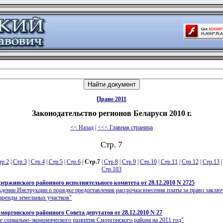
Право 2011
Законодательство регионов Беларуси 2010 г.
<< Назад
|
<<< Главная страница
Стр. 7
тр.2
|
Стр.3
|
Стр.4
|
Стр.5
|
Стр.6
|
Стр.7
|
Стр.8
|
Стр.9
|
Стр.10
|
Стр.11
|
Стр.12
|
Стр.13
Стр.103
зержинского районного исполнительного комитета от 28.12.2010 N 2725
дении Инструкции о порядке предоставления рассрочки внесения платы за право заклю
аренды земельных участков"
моргонского районного Совета депутатов от 28.12.2010 N 27
е социально-экономического развития Сморгонского района на 2011 год"