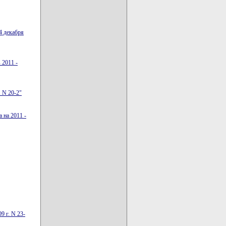
4 декабря
 2011 -
. N 20-2"
 на 2011 -
9 г. N 23-