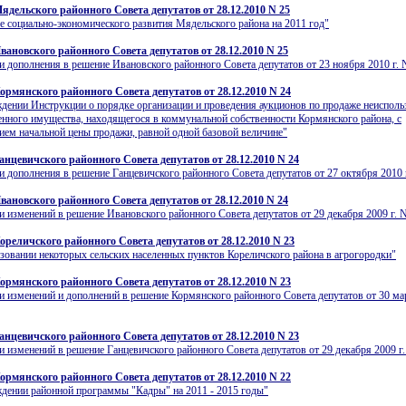
ядельского районного Совета депутатов от 28.12.2010 N 25
е социально-экономического развития Мядельского района на 2011 год"
вановского районного Совета депутатов от 28.12.2010 N 25
и дополнения в решение Ивановского районного Совета депутатов от 23 ноября 2010 г. 
ормянского районного Совета депутатов от 28.12.2010 N 24
дении Инструкции о порядке организации и проведения аукционов по продаже неиспол
енного имущества, находящегося в коммунальной собственности Кормянского района, с
ием начальной цены продажи, равной одной базовой величине"
анцевичского районного Совета депутатов от 28.12.2010 N 24
и дополнения в решение Ганцевичского районного Совета депутатов от 27 октября 2010 
вановского районного Совета депутатов от 28.12.2010 N 24
и изменений в решение Ивановского районного Совета депутатов от 29 декабря 2009 г. 
ореличского районного Совета депутатов от 28.12.2010 N 23
зовании некоторых сельских населенных пунктов Кореличского района в агрогородки"
ормянского районного Совета депутатов от 28.12.2010 N 23
и изменений и дополнений в решение Кормянского районного Совета депутатов от 30 мар
анцевичского районного Совета депутатов от 28.12.2010 N 23
и изменений в решение Ганцевичского районного Совета депутатов от 29 декабря 2009 г.
ормянского районного Совета депутатов от 28.12.2010 N 22
дении районной программы "Кадры" на 2011 - 2015 годы"