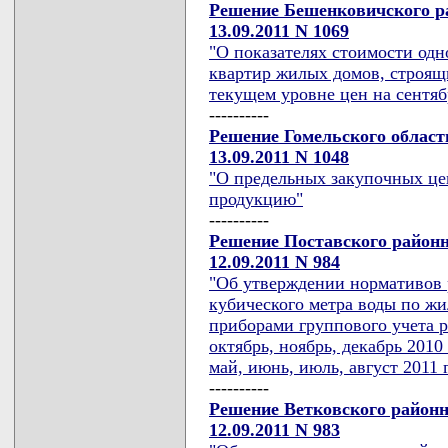
Решение Бешенковичского ра
13.09.2011 N 1069
"О показателях стоимости од
квартир жилых домов, строящи
текущем уровне цен на сентяб
----------
Решение Гомельского област
13.09.2011 N 1048
"О предельных закупочных це
продукцию"
----------
Решение Поставского районн
12.09.2011 N 984
"Об утверждении нормативов р
кубического метра воды по ж
приборами группового учета ра
октябрь, ноябрь, декабрь 2010 
май, июнь, июль, август 2011 
----------
Решение Ветковского районн
12.09.2011 N 983