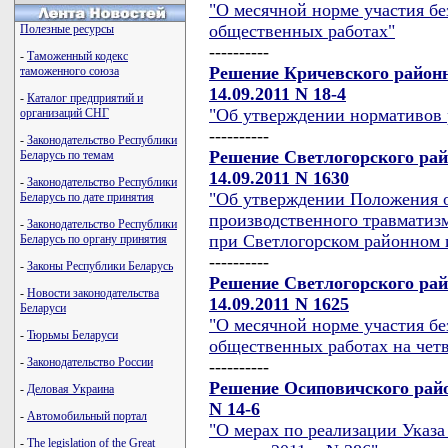
"О месячной норме участия б
общественных работах"
Полезные ресурсы
----------
-
Таможенный кодекс
Решение Кричевского районн
таможенного союза
14.09.2011 N 18-4
-
Каталог предприятий и
"Об утверждении нормативов 
организаций СНГ
----------
-
Законодательство Республики
Решение Светлогорского рай
Беларусь по темам
14.09.2011 N 1630
-
Законодательство Республики
"Об утверждении Положения 
Беларусь по дате принятия
производственного травматиз
-
Законодательство Республики
при Светлогорском районном 
Беларусь по органу принятия
----------
-
Законы Республики Беларусь
Решение Светлогорского рай
-
Новости законодательства
14.09.2011 N 1625
Беларуси
"О месячной норме участия б
-
Тюрьмы Беларуси
общественных работах на четв
-
Законодательство России
----------
Решение Осиповичского район
-
Деловая Украина
N 14-6
-
Автомобильный портал
"О мерах по реализации Указа
-
The legislation of the Great