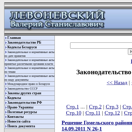
Главная
Законодательство РБ
Кодексы Беларуси
Законодательные и нормативные акты
по дате принятия
Законодательные и нормативные акты
принятые различными органами власти
Законодательные и нормативные акты
Законодательство 
по темам
Законодательные и нормативные акты
по виду документы
<< Назад
|
Международное право в Беларуси
Законодательство СССР
Законы других стран
Кодексы
Законодательство РФ
Стр.1
... |
Стр.2
|
Стр.3
|
Стр
Право Украины
Полезные ресурсы
Стр.10
|
Стр.11
|
Стр.12
|
Стр
Контакты
Новости сайта
Решение Гомельского районн
Поиск документа
14.09.2011 N 26-1