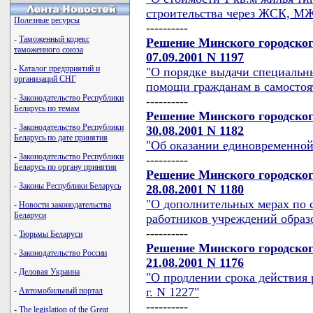
строительства через ЖСК, МЖК
Полезные ресурсы
----------
-
Таможенный кодекс
Решение Минского городског
таможенного союза
07.09.2001 N 1197
-
Каталог предприятий и
"О порядке выдачи специальн
организаций СНГ
помощи гражданам в самостоя
-
Законодательство Республики
----------
Беларусь по темам
Решение Минского городског
-
Законодательство Республики
30.08.2001 N 1182
Беларусь по дате принятия
"Об оказании единовременно
-
Законодательство Республики
----------
Беларусь по органу принятия
Решение Минского городског
-
Законы Республики Беларусь
28.08.2001 N 1180
"О дополнительных мерах по 
-
Новости законодательства
Беларуси
работников учреждений образ
----------
-
Тюрьмы Беларуси
Решение Минского городског
-
Законодательство России
21.08.2001 N 1176
-
Деловая Украина
"О продлении срока действия 
г. N 1227"
-
Автомобильный портал
----------
-
The legislation of the Great