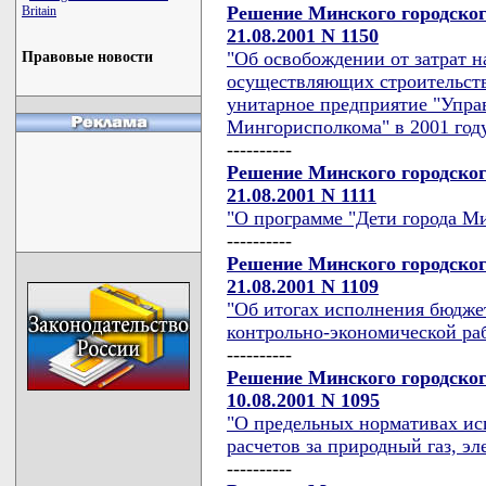
Решение Минского городског
Britain
21.08.2001 N 1150
"Об освобождении от затрат н
Правовые новости
осуществляющих строительств
унитарное предприятие "Упра
Мингорисполкома" в 2001 год
----------
Решение Минского городског
21.08.2001 N 1111
"О программе "Дети города М
----------
Решение Минского городског
21.08.2001 N 1109
"Об итогах исполнения бюдже
контрольно-экономической раб
----------
Решение Минского городског
10.08.2001 N 1095
"О предельных нормативах и
расчетов за природный газ, э
----------