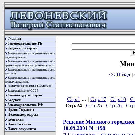
Главная
Законодательство РБ
Кодексы Беларуси
Законодательные и нормативные акты
по дате принятия
Законодательные и нормативные акты
Мин
принятые различными органами власти
Законодательные и нормативные акты
<< Назад
|
по темам
Законодательные и нормативные акты
по виду документы
Международное право в Беларуси
Законодательство СССР
Законы других стран
Стр.1
... |
Стр.17
|
Стр.18
|
С
Кодексы
Стр.24
|
Стр.25
|
Стр.26
|
Стр
Законодательство РФ
Право Украины
Полезные ресурсы
Контакты
Решение Минского городског
Новости сайта
10.09.2001 N 1198
Поиск документа
"О стоимости 1 кв.м жилья ти