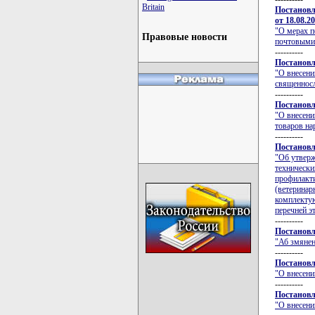
Britain
Постановл
от 18.08.2
"О мерах п
Правовые новости
почтовыми
----------
Постановл
"О внесени
священносл
----------
Постановл
"О внесени
товаров на
----------
Постановл
"Об утверж
технически
профилакти
(ветеринар
комплектую
перечней э
----------
Постановл
"Аб змянен
----------
Постановл
"О внесени
----------
Постановл
"О внесени