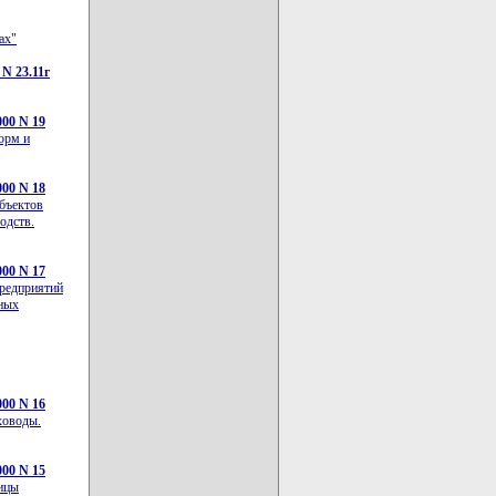
ах"
N 23.11г
00 N 19
орм и
00 N 18
объектов
одств.
00 N 17
предприятий
тных
00 N 16
ховоды.
00 N 15
ницы