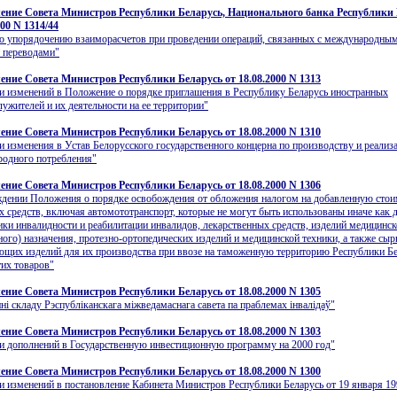
ение Совета Министров Республики Беларусь, Национального банка Республики
000 N 1314/44
о упорядочению взаиморасчетов при проведении операций, связанных с международны
 переводами"
ение Совета Министров Республики Беларусь от 18.08.2000 N 1313
и изменений в Положение о порядке приглашения в Республику Беларусь иностранных
ужителей и их деятельности на ее территории"
ение Совета Министров Республики Беларусь от 18.08.2000 N 1310
и изменения в Устав Белорусского государственного концерна по производству и реализ
родного потребления"
ение Совета Министров Республики Беларусь от 18.08.2000 N 1306
дении Положения о порядке освобождения от обложения налогом на добавленную стои
х средств, включая автомототранспорт, которые не могут быть использованы иначе как 
ки инвалидности и реабилитации инвалидов, лекарственных средств, изделий медицинск
ного) назначения, протезно-ортопедических изделий и медицинской техники, а также сыр
щих изделий для их производства при ввозе на таможенную территорию Республики Бе
тих товаров"
ение Совета Министров Республики Беларусь от 18.08.2000 N 1305
нi складу Рэспублiканскага мiжведамаснага савета па праблемах iнвалiдаў"
ение Совета Министров Республики Беларусь от 18.08.2000 N 1303
и дополнений в Государственную инвестиционную программу на 2000 год"
ение Совета Министров Республики Беларусь от 18.08.2000 N 1300
и изменений в постановление Кабинета Министров Республики Беларусь от 19 января 199