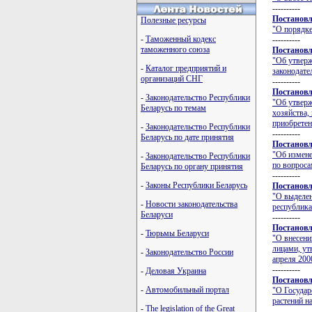
----------
Постановл
Полезные ресурсы
"О порядке
-
Таможенный кодекс
----------
таможенного союза
Постановл
"Об утверж
-
Каталог предприятий и
законодате
организаций СНГ
----------
Постановл
-
Законодательство Республики
"Об утверж
Беларусь по темам
хозяйства,
приобрете
-
Законодательство Республики
----------
Беларусь по дате принятия
Постановл
"Об измене
-
Законодательство Республики
по вопроса
Беларусь по органу принятия
----------
-
Законы Республики Беларусь
Постановл
"О выделен
-
Новости законодательства
республика
Беларуси
----------
Постановл
-
Тюрьмы Беларуси
"О внесени
лицами, ут
-
Законодательство России
апреля 2000
----------
-
Деловая Украина
Постановл
-
Автомобильный портал
"О Государ
растений н
-
The legislation of the Great
----------