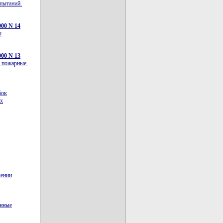
пытаний.
00 N 14
ы
00 N 13
ы пожарные.
бок
ых
чении
енные