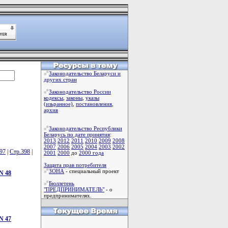
Законодательство Беларуси и
других стран
Законодательство России
кодексы
,
законы
,
указы
(изьранное)
,
постановления
,
архив
Законодательство Республики
Беларусь по дате принятия
:
2013
2012
2011
2010
2009
2008
2007
2006
2005
2004
2003
2002
97
|
Стр.398
|
2001
2000
до
2000 года
Защита прав потребителя
ЗОНА
- специальный проект
N 48
Бюллетень
"ПРЕДПРИНИМАТЕЛЬ"
- о
предпринимателях.
N 47