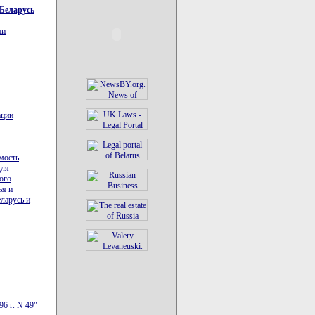
 Беларусь
ми
ации
мость
для
ого
ья и
ларусь и
6 г. N 49"