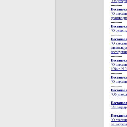
"Об утверж
----------
Постановл
"О внесени
производим
----------
Постановл
"О ценах н
----------
Постановл
"О внесени
финансируе
последств
----------
Постановл
"О внесени
1994 г. N 9
----------
Постановл
"О внесени
----------
Постановл
"Об утверж
----------
Постановл
"Аб зацвяр
----------
Постановл
"О внесени
от 3 апрел