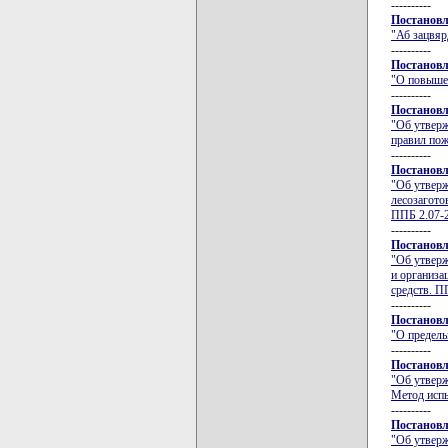
----------
Постановл
"Аб зацвяр
----------
Постановл
"О повышен
----------
Постановл
"Об утверж
правил пож
----------
Постановл
"Об утверж
лесозагото
ППБ 2.07-
----------
Постановл
"Об утверж
и организа
средств. П
----------
Постановл
"О предель
----------
Постановл
"Об утверж
Метод испы
----------
Постановл
"Об утверж