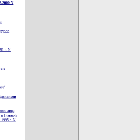
8.2000 N
от
грузов
91 г. N
вете
юте"
 финансов
кого лица
 и Главной
 1995 г. N