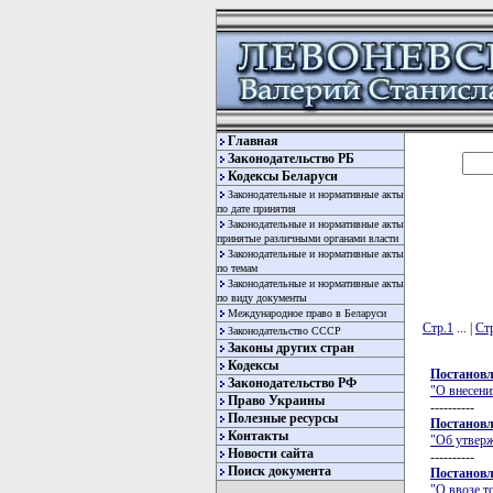
Главная
Законодательство РБ
Кодексы Беларуси
Законодательные и нормативные акты
по дате принятия
Законодательные и нормативные акты
принятые различными органами власти
Законодательные и нормативные акты
по темам
Законодательные и нормативные акты
по виду документы
Международное право в Беларуси
Стр.1
... |
Ст
Законодательство СССР
Законы других стран
Кодексы
Постановл
Законодательство РФ
"О внесени
Право Украины
----------
Полезные ресурсы
Постановл
Контакты
"Об утверж
Новости сайта
----------
Поиск документа
Постановл
"О ввозе 