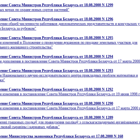
ение Совета Министров Республики Беларусь от 18.08.2000 N 1299
ых мерах по охране новых сортов растений"
ение Совета Министров Республики Беларусь от 18.08.2000 N 1296
ении общей численности работников дипломатических представительств и консульских 
 Беларусь за рубежом"
ение Совета Министров Республики Беларусь от 18.08.2000 N 1295
и изменений в Положение о проведении аукционов по продаже земельных участков для
ьного жилищного строительства"
ение Совета Министров Республики Беларусь от 18.08.2000 N 1294
и дополнения в постановление Совета Министров Республики Беларусь от 17 марта 2000 
ение Совета Министров Республики Беларусь от 18.08.2000 N 1293
и Национального научно-исследовательского центра прикладных проблем математики и
ки"
ение Совета Министров Республики Беларусь от 18.08.2000 N 1292
и изменения в постановление Совета Министров Республики Беларусь от 19 июня 1998 г
ение Совета Министров Республики Беларусь от 18.08.2000 N 1290
и изменения в постановление Совета Министров Республики Беларусь от 17 марта 2000 г
ение Совета Министров Республики Беларусь от 18.08.2000 N 1289
еннi грашовых сродкаў для правядзення разлiкаў з сельскагаспадарчымi арганiзацыямi з
лковай сыравiны i кармавых дабавак"
ение Министерства экономики Республики Беларусь от 17.08.2000 N 168