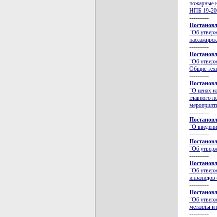
пожарные н
НПБ 19-20
----------
Постановл
"Об утверж
пассажирск
----------
Постановл
"Об утверж
Общие техн
----------
Постановл
"О ценах н
главного п
мероприяти
----------
Постановл
"О введени
----------
Постановл
"Об утверж
----------
Постановл
"Об утверж
инвалидов 
----------
Постановл
"Об утверж
металлы и 
----------