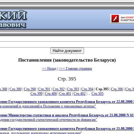
Постановления (законодательство Беларуси)
<< Назад
|
<<< Главная страница
Стр. 395
р.388
|
Стр.389
|
Стр.390
|
Стр.391
|
Стр.392
|
Стр.393
|
Стр.394
|
Стр.395
|
Стр.396
|
Стр.3
Стр.399
|
Стр.400
|
Стр.401
|
Стр.402
| ...
Стр.505
ение Государственного таможенного комитета Республики Беларусь от 22.08.2000 
и изменений и дополнений в Положение о таможенных агентах"
ение Министерства статистики и анализа Республики Беларусь от 21.08.2000 N 61
дении государственной статистической отчетности по финансам"
ение Государственного таможенного комитета Республики Беларусь от 21.08.2000 
товаров, подлежащих маркировке акцизными марками"