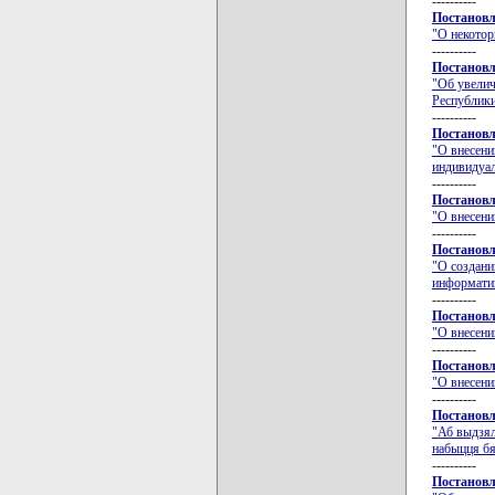
----------
Постановл
"О некотор
----------
Постановл
"Об увелич
Республики
----------
Постановл
"О внесени
индивидуал
----------
Постановл
"О внесени
----------
Постановл
"О создани
информати
----------
Постановл
"О внесени
----------
Постановл
"О внесени
----------
Постановл
"Аб выдзял
набыцця бя
----------
Постановл