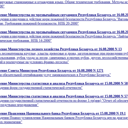
аружные стационарные и ограждения крыш. Общие технические требования. Методы ис
00"
ение Министерства по чрезвычайным ситуациям Республики Беларусь от 16.08.20
дении и введении в действие норм пожарной безопасности Республики Беларусь "Вагон
ие. Требования пожарной безопасности. НПБ 20-2000"
ение Министерства по чрезвычайным ситуациям Республики Беларусь от 16.08.20
дении и введении в действие норм пожарной безопасности Республики Беларусь "Лифт
ические требования. НПБ 14-2000"
ение Министерства лесного хозяйства Республики Беларусь от 16.08.2000 N 13
а лесоматериалы круглые, хлысты древесные и дрова, заготовляемые при проведении ру
ользования, рубок ухода за лесом, санитарных и прочих рубок, других лесохозяйственн
й и реализуемые на условиях франко-лесосека"
ение Совета Министров Республики Беларусь от 16.08.2000 N 1271
и обязательной сертификации услуг парикмахерских в Республике Беларусь"
ение Министерства статистики и анализа Республики Беларусь от 15.08.2000 N 58
дении форм государственной статистической отчетности"
ение Министерства статистики и анализа Республики Беларусь от 15.08.2000 N 57
дении государственной статистической отчетности по форме 1-тр(инв) "Отчет об обеспе
средствами передвижения"
ение Правления Национального банка Республики Беларусь от 15.08.2000 N 19.1
дении Правил установления Национальным банком Республики Беларусь цен на драгоц
их применения"