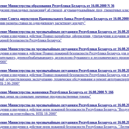
ение Министерства образования Республики Беларусь от 16.08.2000 N 36
джэннi прыкладных палажэнняў аб гiмназii, агульнаадукацыйным лiцэi, гiмназiчных клас
ение Совета директоров Национального банка Республики Беларусь от 16.08.2000 
ии размера ставки по однодневному расчетному кредиту"
ение Министерства по чрезвычайным ситуациям Республики Беларусь от 16.08.20
дении и введении в действие Правил разработки, оформления, утверждения и издания н
арной безопасности Республики Беларусь"
ение Министерства по чрезвычайным ситуациям Республики Беларусь от 16.08.20
дении и введении в действие Правил пожарной безопасности Республики Беларусь для 
вительного, деревообрабатывающего, целлюлозно-бумажного и лесохимического произв
2000"
ение Министерства по чрезвычайным ситуациям Республики Беларусь от 16.08.20
дении и введении в действие Правил пожарной безопасности Республики Беларусь для 
ций, осуществляющих эксплуатацию, техническое обслуживание и ремонт автотранспор
ПБ 2.06-2000"
ение Министерства экономики Республики Беларусь от 16.08.2000 N 166
ных ценах на социально значимые продовольственные товары"
ение Министерства по чрезвычайным ситуациям Республики Беларусь от 16.08.20
дении и введении в действие норм пожарной безопасности Республики Беларусь "Возду
тания на огнестойкость. НПБ 18-2000"
ение Министерства по чрезвычайным ситуациям Республики Беларусь от 16.08.20
дении и введении в действие норм пожарной безопасности Республики Беларусь. "Лест