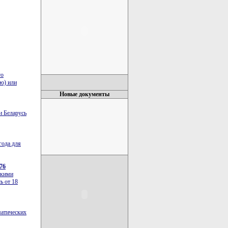
го
ю) или
Новые документы
и Беларусь
года для
76
скими
ь от 18
матических