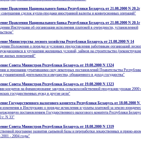
ение Правления Национального банка Республики Беларусь от 21.08.2000 N 20.2г
 совершения сделок купли-продажи иностранной валюты и конверсионных операций"
ение Правления Национального банка Республики Беларусь от 21.08.2000 N 20.1г
дении Инструкции об организации исполнения платежей в очередности, установленной
льством"
ение Министерства лесного хозяйства Республики Беларусь от 21.08.2000 N 14
дении Положения о порядке и условиях предоставления работникам организаций лесно
 нуждающимся в улучшении жилищных условий, займов на строительство (реконструкци
ние жилых помещений"
ение Совета Министров Республики Беларусь от 19.08.2000 N 1324
нии и признании утратившими силу некоторых постановлений Правительства Республик
м гуманитарной деятельности и имущества, обращенного в доход государства"
ение Совета Министров Республики Беларусь от 19.08.2000 N 1323
ии кредитов на финансирование закупок сельскохозяйственной продукции урожая 2000 
нских государственных нужд и другие цели"
ение Государственного налогового комитета Республики Беларусь от 18.08.2000 N 
и изменения в Инструкцию о порядке исчисления и уплаты платежей за землю юридиче
вержденную постановлением Государственного налогового комитета Республики Беларус
 г. N 33"
ение Совета Министров Республики Беларусь от 18.08.2000 N 1319
ственной программе развития сырьевой базы и переработки лекарственных и пряно-аро
а 2001 - 2004 годы"