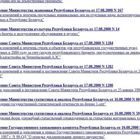
дении цен на лекарственные препараты"
ение Министерства экономики Республики Беларусь от 17.08.2000 N 167
и изменений в перечень предельных минимальных цен на отдельные виды экспортируемы
ых в Республике Беларусь"
ение Министерства культуры Республики Беларусь от 17.08.2000 N 14
а билеты и экскурсионное обслуживание в музеях"
ение Совета Министров Республики Беларусь от 17.08.2000 N 1284
и изменений в перечень строек и объектов для республиканских государственных нужд,
мых в 2000 году за счет средств республиканского бюджета, предусмотренных на ликв
ий катастрофы на Чернобыльской АЭС"
ение Совета Министров Республики Беларусь от 17.08.2000 N 1282
и изменений и дополнений в постановление Совета Министров Республики Беларусь от 
2"
ение Совета Министров Республики Беларусь от 17.08.2000 N 1280
и дополнений в постановление Совета Министров Республики Беларусь от 25 января 1999
ение Министерства статистики и анализа Республики Беларусь от 16.08.2000 N 60
дении государственной статистической отчетности по форме 1-опт"
ение Министерства статистики и анализа Республики Беларусь от 16.08.2000 N 59
джэннi форм дзяржаўнай статыстычнай справаздачнасцi па статыстыцы матэрыяльных р
ение Государственного таможенного комитета Республики Беларусь от 16.08.2000 
и изменений и дополнения в приказ Государственного таможенного комитета Республики
я 1997 г. N 99-ОД "О порядке декларирования личного имущества"