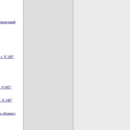
учреждений
г. N 349"
. N 965"
. N 348"
а збожжа i