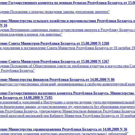
ение Государственного комитета по ценным бумагам Республики Беларусь от 15.0
дении Положения о порядке проведения замены депозитария эмитента"
ение Министерства сельского хозяйства и продовольствия Республики Беларусь 
 N 16
дении Ветеринарно-санитарных правил осуществления импорта в Республику Беларусь 
 происхождения и кормов для животных"
ение Совета Министров Республики Беларусь от 15.08.2000 N 1268
и дополнения в постановление Совета Министров Республики Беларусь от 16 октября 19
ение Совета Министров Республики Беларусь от 15.08.2000 N 1267
дении Положения об Общественном совете по проблемам культуры и искусства при Со
 Республики Беларусь"
ение Министерства финансов Республики Беларусь от 14.08.2000 N 86
выпуске государственных облигаций, номинированных в свободно конвертируемой вал
ение Государственного налогового комитета Республики Беларусь, Министерства
 Беларусь от 14.08.2000 N 75/85
и изменений и дополнений в Инструкцию о порядке ведения учета предпринимательской
ти физическими лицами, осуществляющими эту деятельность без образования юридичес
рии Республики Беларусь, утвержденную Министерством финансов Республики Беларусь
енной налоговой инспекцией при Кабинете Министров Республики Беларусь от 10 ноября
ение Министерства здравоохранения Республики Беларусь от 14.08.2000 N 36
дении перечня оснащения контрольно-аналитических (испытательных) лабораторий"