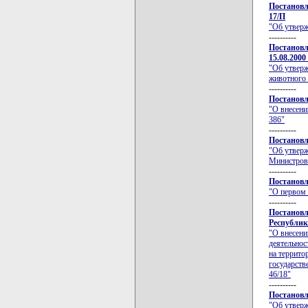
Постановл
17/П
"Об утверж
----------
Постановл
15.08.2000
"Об утверж
животного
----------
Постановл
"О внесени
386"
----------
Постановл
"Об утверж
Министров
----------
Постановл
"О первом 
----------
Постановл
Республики
"О внесени
деятельнос
на террито
государств
46/18"
----------
Постановл
"Об утверж