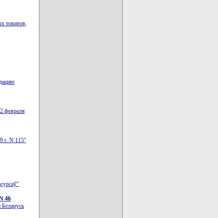
х товаров,
идацию
22 февраля
 г. N 115"
эсурсаў"
N 46
 Беларусь