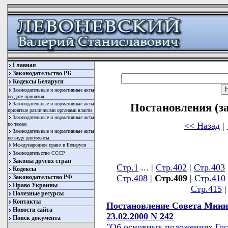
Главная
Законодательство РБ
Кодексы Беларуси
Законодательные и нормативные акты
по дате принятия
Законодательные и нормативные акты
Постановления (з
принятые различными органами власти
Законодательные и нормативные акты
<< Назад
|
по темам
Законодательные и нормативные акты
по виду документы
Международное право в Беларуси
Законодательство СССР
Законы других стран
Стр.1
... |
Стр.402
|
Стр.403
Кодексы
Стр.408
|
Стр.409
|
Стр.410
Законодательство РФ
Право Украины
Стр.415
Полезные ресурсы
Контакты
Постановление Совета Мини
Новости сайта
23.02.2000 N 242
Поиск документа
"Об основных положениях Гос