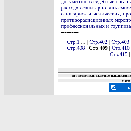
документов в судебные орган
расходов санитарно-эпидемио
санитарно-гигиенических, пр
противорадиационных меропр
профессиональных и групповы
----------
Стр.1
... |
Стр.402
|
Стр.403
Стр.408
|
Стр.409
|
Стр.410
Стр.415
карта новых документов
При полном или частичном использовании 
© 2006