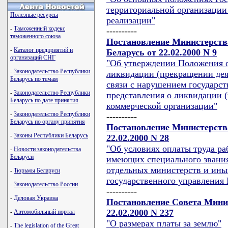
территориальной организации
Полезные ресурсы
реализации"
-
Таможенный кодекс
----------
таможенного союза
Постановление Министерства
-
Каталог предприятий и
Беларусь от 22.02.2000 N 9
организаций СНГ
"Об утверждении Положения о
-
Законодательство Республики
ликвидации (прекращении дея
Беларусь по темам
связи с нарушением государс
-
Законодательство Республики
представления о ликвидации 
Беларусь по дате принятия
коммерческой организации"
-
Законодательство Республики
----------
Беларусь по органу принятия
Постановление Министерства
-
Законы Республики Беларусь
22.02.2000 N 28
"Об условиях оплаты труда р
-
Новости законодательства
Беларуси
имеющих специального звания
отдельных министерств и ины
-
Тюрьмы Беларуси
государственного управления 
-
Законодательство России
----------
-
Деловая Украина
Постановление Совета Мини
22.02.2000 N 237
-
Автомобильный портал
"О размерах платы за землю"
-
The legislation of the Great