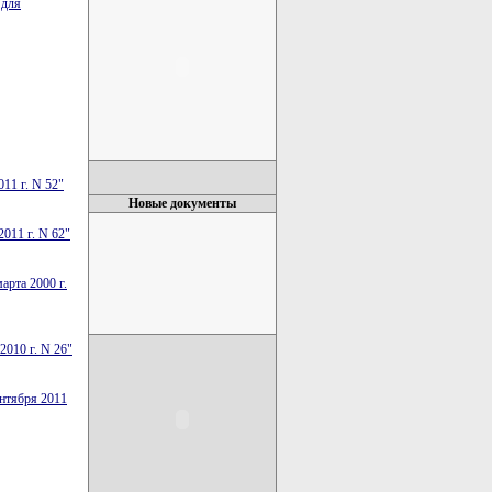
 для
11 г. N 52"
Новые документы
011 г. N 62"
арта 2000 г.
2010 г. N 26"
ентября 2011