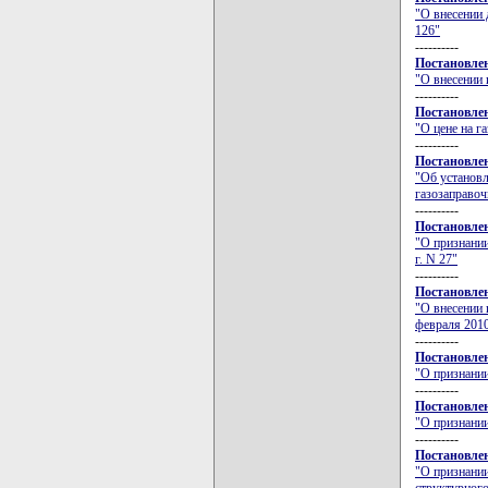
"О внесении 
126"
----------
Постановлен
"О внесении 
----------
Постановлен
"О цене на г
----------
Постановлен
"Об установл
газозаправоч
----------
Постановлен
"О признании
г. N 27"
----------
Постановлен
"О внесении 
февраля 2010
----------
Постановлен
"О признани
----------
Постановлен
"О признани
----------
Постановлен
"О признани