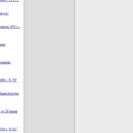
004 г. N 275"
арусь"
нваря 2011 г.
ении
изнании
08 г. N 79"
Министерства
 от 28 июня
10 г. N 61"