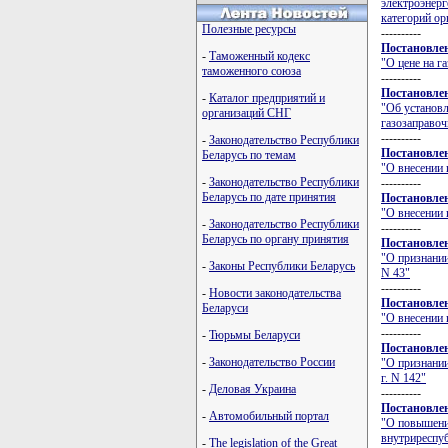
электроэнерг
категорий ор
Полезные ресурсы
----------
Постановлен
-
Таможенный кодекс
"О цене на г
таможенного союза
----------
Постановлен
-
Каталог предприятий и
"Об установл
организаций СНГ
газозаправоч
----------
-
Законодательство Республики
Постановлен
Беларусь по темам
"О внесении 
-
Законодательство Республики
----------
Беларусь по дате принятия
Постановлен
"О внесении 
-
Законодательство Республики
----------
Беларусь по органу принятия
Постановлен
"О признании
-
Законы Республики Беларусь
N 43"
----------
-
Новости законодательства
Постановлен
Беларуси
"О внесении 
----------
-
Тюрьмы Беларуси
Постановлен
-
Законодательство России
"О признании
г. N 142"
-
Деловая Украина
----------
Постановлен
-
Автомобильный портал
"О повышени
внутриреспу
-
The legislation of the Great