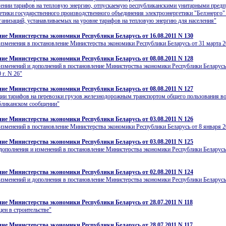
лении тарифов на тепловую энергию, отпускаемую республиканскими унитарными пред
етики государственного производственного объединения электроэнергетики "Белэнерго"
ганизаций, устанавливаемых на уровне тарифов на тепловую энергию для населения"
ие Министерства экономики Республики Беларусь от 16.08.2011 N 130
изменения в постановление Министерства экономики Республики Беларусь от 31 марта 20
ие Министерства экономики Республики Беларусь от 08.08.2011 N 128
изменений и дополнений в постановление Министерства экономики Республики Беларусь
 г. N 26"
ие Министерства экономики Республики Беларусь от 08.08.2011 N 127
ции тарифов на перевозки грузов железнодорожным транспортом общего пользования в
бликанском сообщении"
ие Министерства экономики Республики Беларусь от 03.08.2011 N 126
изменений в постановление Министерства экономики Республики Беларусь от 8 января 20
ие Министерства экономики Республики Беларусь от 03.08.2011 N 125
дополнения и изменений в постановление Министерства экономики Республики Беларусь
ие Министерства экономики Республики Беларусь от 02.08.2011 N 124
изменений и дополнения в постановление Министерства экономики Республики Беларусь
ие Министерства экономики Республики Беларусь от 28.07.2011 N 118
цен в строительстве"
ие Министерства экономики Республики Беларусь от 28.07.2011 N 117