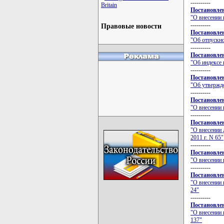
----------
Britain
Постановлен
"О внесении 
----------
Правовые новости
Постановлен
"Об отпускно
----------
Постановлен
"Об индексе 
----------
Постановлен
"Об утвержд
----------
Постановлен
"О внесении 
----------
Постановлен
"О внесении 
2011 г. N 65"
----------
Постановлен
"О внесении 
----------
Постановлен
"О внесении 
24"
----------
Постановлен
"О внесении 
137"