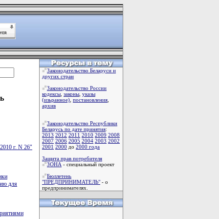
Законодательство Беларуси и
других стран
Законодательство России
кодексы
,
законы
,
указы
ь
(изьранное)
,
постановления
,
архив
Законодательство Республики
Беларусь по дате принятия
:
2013
2012
2011
2010
2009
2008
2007
2006
2005
2004
2003
2002
2010 г. N 26"
2001
2000
до
2000 года
Защита прав потребителя
ЗОНА
- специальный проект
ики
Бюллетень
"ПРЕДПРИНИМАТЕЛЬ"
- о
гию для
предпринимателях.
приятиями