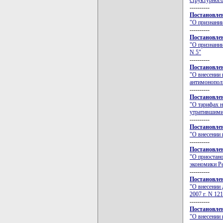
структурного
----------
Постановлен
"О признани
----------
Постановлен
"О признании
N 5"
----------
Постановлен
"О внесении 
антимонополь
----------
Постановлен
"О тарифах н
утратившими
----------
Постановлен
"О внесении 
----------
Постановлен
"О приостано
экономики Ре
----------
Постановлен
"О внесении 
2007 г. N 121
----------
Постановлен
"О внесении 