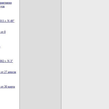
приятиями
 для
11 г. N 49"
 от 8
о
02 г. N 3"
 от 27 апреля
 от 30 марта