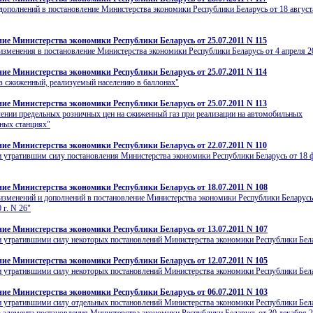
дополнений в постановление Министерства экономики Республики Беларусь от 18 августа
ие Министерства экономики Республики Беларусь от 25.07.2011 N 115
изменения в постановление Министерства экономики Республики Беларусь от 4 апреля 20
ие Министерства экономики Республики Беларусь от 25.07.2011 N 114
аз сжиженный, реализуемый населению в баллонах"
ие Министерства экономики Республики Беларусь от 25.07.2011 N 113
ении предельных розничных цен на сжиженный газ при реализации на автомобильных
ных станциях"
ие Министерства экономики Республики Беларусь от 22.07.2011 N 110
 утратившим силу постановления Министерства экономики Республики Беларусь от 18 
ие Министерства экономики Республики Беларусь от 18.07.2011 N 108
изменений и дополнений в постановление Министерства экономики Республики Беларусь
 г. N 26"
ие Министерства экономики Республики Беларусь от 13.07.2011 N 107
и утратившими силу некоторых постановлений Министерства экономики Республики Бел
ие Министерства экономики Республики Беларусь от 12.07.2011 N 105
и утратившими силу некоторых постановлений Министерства экономики Республики Бел
ие Министерства экономики Республики Беларусь от 06.07.2011 N 103
и утратившими силу отдельных постановлений Министерства экономики Республики Бел