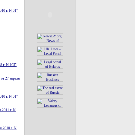
10 г. N 61"
8 г. N 105"
 от 27 апреля
10 г. N 61"
 2011 г. N
я 2010 г. N