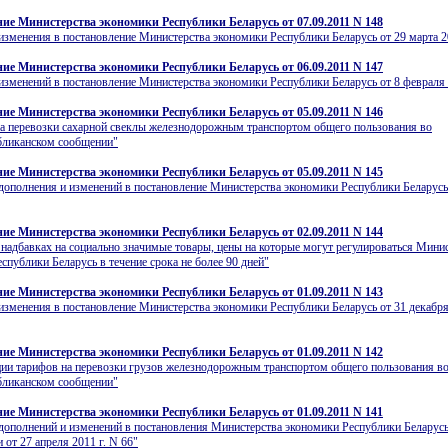
ие Министерства экономики Республики Беларусь от 07.09.2011 N 148
изменения в постановление Министерства экономики Республики Беларусь от 29 марта 20
ие Министерства экономики Республики Беларусь от 06.09.2011 N 147
изменений в постановление Министерства экономики Республики Беларусь от 8 февраля 
ие Министерства экономики Республики Беларусь от 05.09.2011 N 146
на перевозки сахарной свеклы железнодорожным транспортом общего пользования во
бликанском сообщении"
ие Министерства экономики Республики Беларусь от 05.09.2011 N 145
дополнения и изменений в постановление Министерства экономики Республики Беларусь
ие Министерства экономики Республики Беларусь от 02.09.2011 N 144
надбавках на социально значимые товары, цены на которые могут регулироваться Мини
спублики Беларусь в течение срока не более 90 дней"
ие Министерства экономики Республики Беларусь от 01.09.2011 N 143
изменения в постановление Министерства экономики Республики Беларусь от 31 декабря
ие Министерства экономики Республики Беларусь от 01.09.2011 N 142
ции тарифов на перевозки грузов железнодорожным транспортом общего пользования в
бликанском сообщении"
ие Министерства экономики Республики Беларусь от 01.09.2011 N 141
дополнений и изменений в постановления Министерства экономики Республики Беларусь
и от 27 апреля 2011 г. N 66"