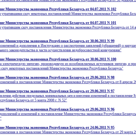
 элемента постановления Министерства экономики Республики Беларусь от 30 декабря 2
ие Министерства экономики Республики Беларусь от 04.07.2011 N 102
и утратившими силу некоторых постановлений Министерства экономики Республики Бел
ие Министерства экономики Республики Беларусь от 04.07.2011 N 101
 утратившим силу постановления Министерства экономики Республики Беларусь от 14 я
ие Министерства экономики Республики Беларусь от 30.06.2011 N 99
изменений и дополнения в Инструкцию о рассмотрении заявлений (обращений) о наруш
ного законодательства в части осуществления недобросовестной конкуренции"
ие Министерства экономики Республики Беларусь от 30.06.2011 N 100
а электрическую энергию, производимую из возобновляемых источников энергии, и пр
 силу некоторых постановлений Министерства экономики Республики Беларусь"
ие Министерства экономики Республики Беларусь от 29.06.2011 N 98
изменений в постановление Министерства экономики Республики Беларусь от 8 апреля 20
ие Министерства экономики Республики Беларусь от 29.06.2011 N 97
влении действия предельных минимальных цен и внесении изменений в постановление 
спублики Беларусь от 5 марта 2008 г. N 52"
ие Министерства экономики Республики Беларусь от 29.06.2011 N 96
дополнений и изменений в постановление Министерства экономики Республики Беларусь
"
ие Министерства экономики Республики Беларусь от 24.06.2011 N 95
изменения в постановление Министерства экономики Республики Беларусь от 29 марта 20