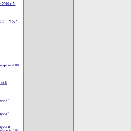
 2010 г. N
11 г. N 52"
февраля 2000
 от 8
арусь"
арусь"
арусь и