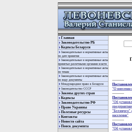
Главная
Законодательство РБ
Кодексы Беларуси
Законодательные и нормативные акты
по дате принятия
Законодательные и нормативные акты
принятые различными органами власти
Законодательные и нормативные акты
по темам
Законодательные и нормативные акты
----------
по виду документы
Международное право в Беларуси
Постановлен
"О внесении 
Законодательство СССР
Законы других стран
----------
Постановлен
Кодексы
"Об установ
Законодательство РФ
предприятиям
Право Украины
"Белэнерго" 
Полезные ресурсы
населения"
Контакты
----------
Новости сайта
Постановлен
Поиск документа
"Об установ