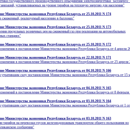
етики государственного производственного объединения электроэнергетики "Белэнерго"
ганизаций, устанавливаемых на уровне тарифов на тепловую энергию для населения"
ие Министерства экономики Республики Беларусь от 25.10.2011 N 174
аз сжиженный, реализуемый населению в баллонах"
ие Министерства экономики Республики Беларусь от 25.10.2011 N 173
ении предельных розничных цен на сжиженный газ при реализации на автомобильных
ных станциях"
ие Министерства экономики Республики Беларусь от 25.10.2011 N 172
изменения в постановление Министерства экономики Республики Беларусь от 4 апреля 20
ие Министерства экономики Республики Беларусь от 22.10.2011 N 171
изменения в постановление Министерства экономики Республики Беларусь от 25 апреля 2
ие Министерства экономики Республики Беларусь от 04.10.2011 N 166
 утратившим силу постановления Министерства экономики Республики Беларусь от 15 м
ие Министерства экономики Республики Беларусь от 04.10.2011 N 165
изменений в постановление Министерства экономики Республики Беларусь от 8 февраля 
ие Министерства экономики Республики Беларусь от 03.10.2011 N 164
 утратившим силу постановления Министерства экономики Республики Беларусь от 1 с
ие Министерства экономики Республики Беларусь от 03.10.2011 N 163
и тарифов на перевозки грузов железнодорожным транспортом общего пользования во
бликанском сообщении"