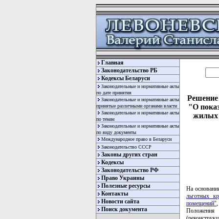
Главная
Законодательство РБ
Кодексы Беларуси
Законодательные и нормативные акты
по дате принятия
Решение 
Законодательные и нормативные акты
"О пока
принятые различными органами власти
Законодательные и нормативные акты
жилых 
по темам
Законодательные и нормативные акты
по виду документы
Международное право в Беларуси
Законодательство СССР
Законы других стран
Кодексы
Законодательство РФ
Право Украины
Полезные ресурсы
На основан
Контакты
льготных кр
Новости сайта
помещений"
Поиск документа
Положения 
(реконстру