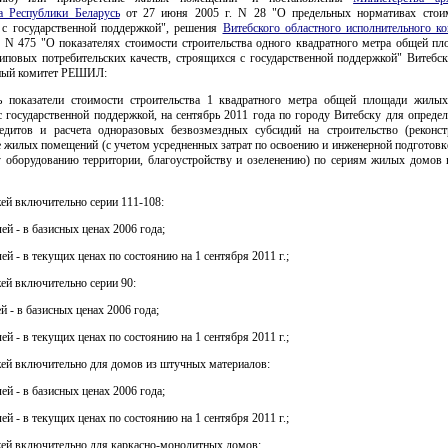
ва Республики Беларусь
от 27 июня 2005 г. N 28 "О предельных нормативах стои
 с государственной поддержкой", решения
Витебского областного исполнительного ко
. N 475 "О показателях стоимости строительства одного квадратного метра общей п
иповых потребительских качеств, строящихся с государственной поддержкой" Витебск
ный комитет РЕШИЛ:
ь показатели стоимости строительства 1 квадратного метра общей площади жилы
 государственной поддержкой, на сентябрь 2011 года по городу Витебску для опреде
едитов и расчета одноразовых безвозмездных субсидий на строительство (реконс
 жилых помещений (с учетом усредненных затрат по освоению и инженерной подготовк
 оборудованию территории, благоустройству и озеленению) по сериям жилых домов
ажей включительно серии 111-108:
ей - в базисных ценах 2006 года;
ей - в текущих ценах по состоянию на 1 сентября 2011 г.;
ажей включительно серии 90:
й - в базисных ценах 2006 года;
ей - в текущих ценах по состоянию на 1 сентября 2011 г.;
ажей включительно для домов из штучных материалов:
ей - в базисных ценах 2006 года;
ей - в текущих ценах по состоянию на 1 сентября 2011 г.;
ажей включительно для каркасно-монолитных домов: