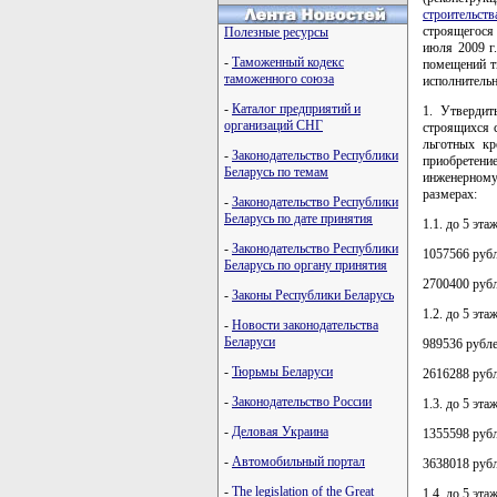
строительст
строящегося
Полезные ресурсы
июля 2009 г
-
Таможенный кодекс
помещений т
таможенного союза
исполнитель
-
Каталог предприятий и
1. Утвердит
организаций СНГ
строящихся с
льготных кр
-
Законодательство Республики
приобретение
Беларусь по темам
инженерному
размерах:
-
Законодательство Республики
Беларусь по дате принятия
1.1. до 5 эт
-
Законодательство Республики
1057566 рубл
Беларусь по органу принятия
2700400 рубл
-
Законы Республики Беларусь
1.2. до 5 эт
-
Новости законодательства
Беларуси
989536 рубле
-
Тюрьмы Беларуси
2616288 рубл
-
Законодательство России
1.3. до 5 эт
-
Деловая Украина
1355598 рубл
-
Автомобильный портал
3638018 рубл
-
The legislation of the Great
1.4. до 5 эт