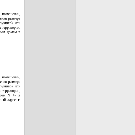
х помещений,
ления размера
трукцию) или
е территории,
илым домам в
х помещений,
ления размера
трукцию) или
е территории,
 дом N 47 в
ый адрес: г.