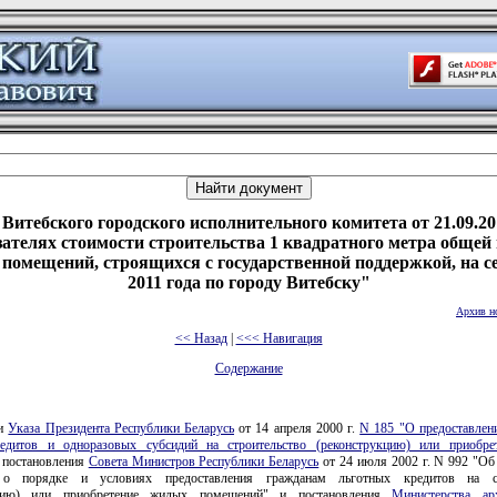
Витебского городского исполнительного комитета от 21.09.20
зателях стоимости строительства 1 квадратного метра общей
помещений, строящихся с государственной поддержкой, на с
2011 года по городу Витебску"
Архив н
<< Назад
|
<<< Навигация
Содержание
ии
Указа Президента Республики Беларусь
от 14 апреля 2000 г.
N 185 "О предоставлен
едитов и одноразовых субсидий на строительство (реконструкцию) или приобр
, постановления
Совета Министров Республики Беларусь
от 24 июля 2002 г. N 992 "Об
о порядке и условиях предоставления гражданам льготных кредитов на ст
кцию) или приобретение жилых помещений" и постановления
Министерства ар