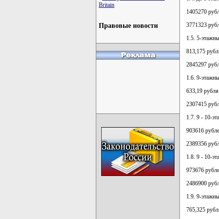
Britain
1405270 рубл
3771323 рубл
Правовые новости
1.5. 5-этажн
813,175 рубл
2845297 рубл
1.6. 9-этажн
633,19 рубля
2307415 рубл
1.7. 9 - 10-
903616 рубле
2389356 рубл
1.8. 9 - 10-
973676 рубле
2486900 рубл
1.9. 9-этажн
765,325 рубл