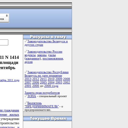
Законодательство Беларуси и
других стран
Законодательство России
кодексы
,
законы
,
указы
11 N 1414
(изьранное)
,
постановления
,
 площади
архив
ентябрь
Законодательство Республики
Беларусь по дате принятия
:
2013
2012
2011
2010
2009
2008
оябрь 2011 года
2007
2006
2005
2004
2003
2002
2001
2000
до
2000 года
Защита прав потребителя
ЗОНА
- специальный проект
Бюллетень
"ПРЕДПРИНИМАТЕЛЬ"
- о
предпринимателях.
ии гражданам
етение жилых
 утверждении
роительство
хитектуры и