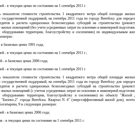
ей - в текущих ценах по состоянию на 1 сентября 2011 г.
ь показатели стоимости строительства 1 квадратного метра общей площади жилы
 государственной поддержкой, на сентябрь 2011 года по городу Витебску для опреде
едитов и расчета одноразовых безвозмездных субсидий на строительство (реконс
 жилых помещений (без учета усредненных затрат по освоению и инженерной подготовк
 оборудованию территории, благоустройству и озеленению) по индивидуальным ж
азмерах:
- в базисных ценах 1991 года;
ей - в текущих ценах по состоянию на 1 сентября 2011 г.;
й - в базисных ценах 2006 года;
ей - в текущих ценах по состоянию на 1 сентября 2011 г.
ь показатели стоимости строительства 1 квадратного метра общей площади жилы
 государственной поддержкой, на сентябрь 2011 года по городу Витебску для опреде
едитов и расчета одноразовых безвозмездных субсидий на строительство (реконс
 жилых помещений (с учетом усредненных затрат по освоению и инженерной подготовк
у оборудованию территории, благоустройству и озеленению) по объекту "Жилой
 "Билево-2" города Витебска. Квартал N 4" (энергоэффективный жилой дом), почтов
 Богатырева, 9 в следующих размерах:
ей - в базисных ценах 2006 года;
я - в текущих ценах по состоянию на 1 сентября 2011 г.