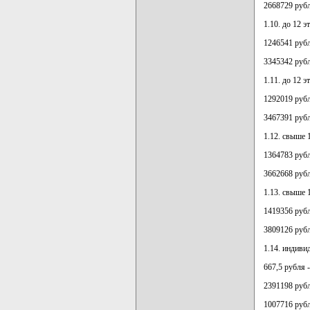
2668729 рубл
1.10. до 12 
1246541 рубл
3345342 рубл
1.11. до 12 
1292019 рубл
3467391 рубл
1.12. свыше 
1364783 рубл
3662668 рубл
1.13. свыше 
1419356 рубл
3809126 рубл
1.14. индиви
667,5 рубля 
2391198 рубл
1007716 рубл