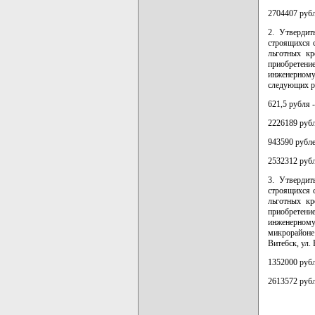
2704407 рубл
2. Утвердит
строящихся с
льготных кр
приобретение
инженерному
следующих р
621,5 рубля 
2226189 рубл
943590 рубле
2532312 рубл
3. Утвердит
строящихся с
льготных кр
приобретение
инженерном
микрорайоне
Витебск, ул.
1352000 рубл
2613572 рубл