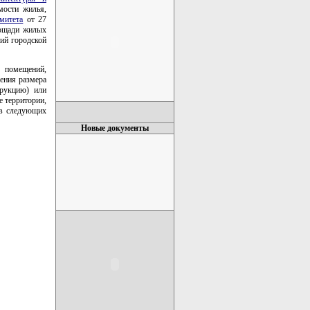
мости жилья,
митета
от 27
лощади жилых
ий городской
х помещений,
ления размера
трукцию) или
е территории,
 в следующих
Новые документы