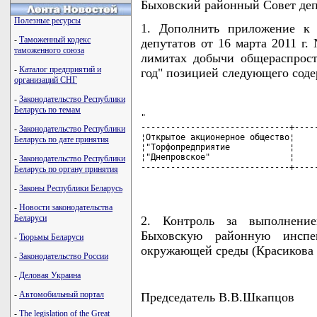
Быховский районный Совет де
Полезные ресурсы
1. Дополнить приложение к 
-
Таможенный кодекс
депутатов от 16 марта 2011 г.
таможенного союза
лимитах добычи общераспрос
-
Каталог предприятий и
год" позицией следующего соде
организаций СНГ
-
Законодательство Республики
Беларусь по темам
"

------------------------------+-----
-
Законодательство Республики
¦Открытое акционерное общество¦     
Беларусь по дате принятия
¦"Торфопредприятие            ¦     
¦"Днепровское"                ¦     
-
Законодательство Республики
------------------------------+-----
Беларусь по органу принятия
                                   
-
Законы Республики Беларусь
-
Новости законодательства
Беларуси
2. Контроль за выполнени
Быховскую районную инсп
-
Тюрьмы Беларуси
окружающей среды (Красикова 
-
Законодательство России
-
Деловая Украина
-
Автомобильный портал
Председатель В.В.Шкапцов
-
The legislation of the Great