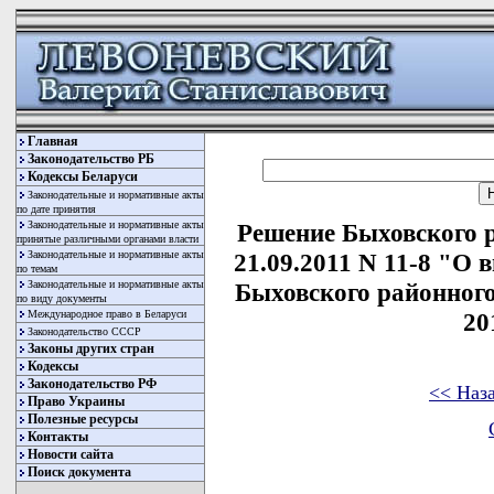
Главная
Законодательство РБ
Кодексы Беларуси
Законодательные и нормативные акты
по дате принятия
Законодательные и нормативные акты
Решение Быховского р
принятые различными органами власти
Законодательные и нормативные акты
21.09.2011 N 11-8 "О 
по темам
Законодательные и нормативные акты
Быховского районного
по виду документы
Международное право в Беларуси
20
Законодательство СССР
Законы других стран
Кодексы
Законодательство РФ
<< Наз
Право Украины
Полезные ресурсы
Контакты
Новости сайта
Поиск документа