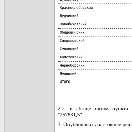
+-----------------------------------
¦Краснослободский                   
+-----------------------------------
¦Лудчицкий                          
+-----------------------------------
¦Новобыховский                      
+-----------------------------------
¦Обидовичский                       
+-----------------------------------
¦Следюковский                       
+-----------------------------------
¦Смолицкий                          
+-----------------------------------
¦Холстовский                        
+-----------------------------------
¦Черноборский                       
+-----------------------------------
¦Ямницкий                           
+-----------------------------------
¦ИТОГО                              
------------------------------------
                                    
2.3. в абзаце пятом пункта
"267831,5".
3. Опубликовать настоящее реш