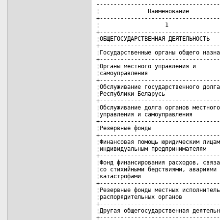
------------------------------------
¦              Наименование         
+-----------------------------------
¦                   1               
+-----------------------------------
¦ОБЩЕГОСУДАРСТВЕННАЯ ДЕЯТЕЛЬНОСТЬ   
+-----------------------------------
¦Государственные органы общего назна
+-----------------------------------
¦Органы местного управления и       
¦самоуправления                     
+-----------------------------------
¦Обслуживание государственного долга
¦Республики Беларусь                
+-----------------------------------
¦Обслуживание долга органов местного
¦управления и самоуправления        
+-----------------------------------
¦Резервные фонды                    
+-----------------------------------
¦Финансовая помощь юридическим лицам
¦индивидуальным предпринимателям    
+-----------------------------------
¦Фонд финансирования расходов, связа
¦со стихийными бедствиями, авариями 
¦катастрофами                       
+-----------------------------------
¦Резервные фонды местных исполнитель
¦распорядительных органов           
+-----------------------------------
¦Другая общегосударственная деятельн
+-----------------------------------