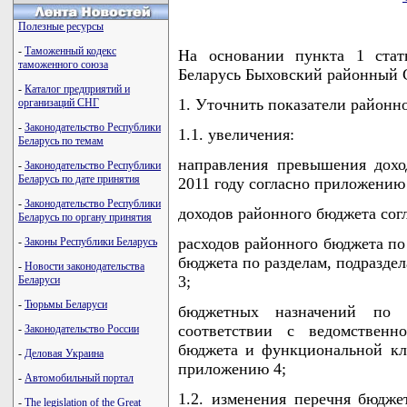
Полезные ресурсы
-
Таможенный кодекс
На основании пункта 1 ста
таможенного союза
Беларусь Быховский районный 
-
Каталог предприятий и
1. Уточнить показатели районно
организаций СНГ
-
Законодательство Республики
1.1. увеличения:
Беларусь по темам
направления превышения дохо
-
Законодательство Республики
Беларусь по дате принятия
2011 году согласно приложению
-
Законодательство Республики
доходов районного бюджета сог
Беларусь по органу принятия
расходов районного бюджета п
-
Законы Республики Беларусь
бюджета по разделам, подразде
-
Новости законодательства
3;
Беларуси
-
Тюрьмы Беларуси
бюджетных назначений по 
соответствии с ведомственн
-
Законодательство России
бюджета и функциональной кл
-
Деловая Украина
приложению 4;
-
Автомобильный портал
1.2. изменения перечня бюдж
-
The legislation of the Great