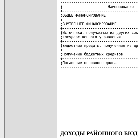
------------------------------------
¦                     Наименование  
+-----------------------------------
¦ОБЩЕЕ ФИНАНСИРОВАНИЕ               
+-----------------------------------
¦ВНУТРЕННЕЕ ФИНАНСИРОВАНИЕ          
+-----------------------------------
¦Источники, получаемые из других сек
¦государственного управления        
+-----------------------------------
¦Бюджетные кредиты, полученные из др
+-----------------------------------
¦Получение бюджетных кредитов       
+-----------------------------------
¦Погашение основного долга          
------------------------------------
ДОХОДЫ РАЙОННОГО БЮ