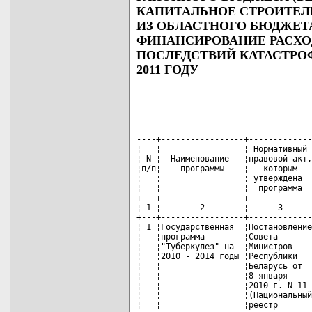
КАПИТАЛЬНОЕ СТРОИТЕЛЬ
ИЗ ОБЛАСТНОГО БЮДЖЕТА
ФИНАНСИРОВАНИЕ РАСХО
ПОСЛЕДСТВИЙ КАТАСТРО
2011 ГОДУ
----+-----------------+-------------+---------------+---------------+---------------
¦   ¦                 ¦ Нормативный ¦ Наименование  ¦               ¦              ¦
¦ N ¦  Наименование   ¦правовой акт,¦  раздела по   ¦Государственный¦    Объем     ¦
¦п/п¦    программы    ¦   которым   ¦функциональной ¦   заказчик    ¦финансирования¦
¦   ¦                 ¦ утверждена  ¦ классификации ¦               ¦              ¦
¦   ¦                 ¦  программа  ¦   расходов    ¦               ¦              ¦
+---+-----------------+-------------+---------------+---------------+--------------+
¦ 1 ¦        2        ¦      3      ¦       4       ¦       5       ¦      6       ¦
+---+-----------------+-------------+---------------+---------------+--------------+
¦ 1 ¦Государственная  ¦Постановление¦Здравоохранение¦Учреждение     ¦        1700,0¦
¦   ¦программа        ¦Совета       ¦               ¦здравоохранения¦              ¦
¦   ¦"Туберкулез" на  ¦Министров    ¦               ¦"Быховская     ¦              ¦
¦   ¦2010 - 2014 годы ¦Республики   ¦               ¦центральная    ¦              ¦
¦   ¦                 ¦Беларусь от  ¦               ¦районная       ¦              ¦
¦   ¦                 ¦8 января     ¦               ¦больница"      ¦              ¦
¦   ¦                 ¦2010 г. N 11 ¦               ¦               ¦              ¦
¦   ¦                 ¦(Национальный¦               ¦               ¦              ¦
¦   ¦                 ¦реестр       ¦               ¦               ¦              ¦
¦   ¦                 ¦правовых     ¦               ¦               ¦              ¦
¦   ¦                 ¦актов        ¦               ¦               ¦              ¦
¦   ¦                 ¦Республики   ¦               ¦               ¦              ¦
¦   ¦                 ¦Беларусь,    ¦               ¦               ¦              ¦
¦   ¦                 ¦2010 г.,     ¦               ¦               ¦              ¦
¦   ¦                 ¦N 15,        ¦               ¦               ¦              ¦
¦   ¦                 ¦5/31034)     ¦               ¦               ¦              ¦
+---+-----------------+-------------+---------------+---------------+--------------+
¦ 2 ¦Программа        ¦Постановление¦Образование    ¦Отдел          ¦       42700,0¦
¦   ¦развития общего  ¦Совета       ¦               ¦образования    ¦              ¦
¦   ¦среднего         ¦Министров    ¦               ¦районного      ¦              ¦
¦   ¦образования в    ¦Республики   ¦               ¦исполнительного¦              ¦
¦   ¦Республике       ¦Беларусь от  ¦               ¦комитета       ¦              ¦
¦   ¦Беларусь на      ¦31 мая       ¦               ¦(далее -       ¦              ¦
¦   ¦2007 - 2016 годы ¦2007 г. N 725¦               ¦райисполком)   ¦              ¦
¦   ¦                 ¦(Национальный¦               ¦               ¦              ¦
¦   ¦                 ¦реестр       ¦               ¦               ¦              ¦
¦   ¦                 ¦правовых     ¦               ¦               ¦              ¦
¦   ¦                 ¦актов        ¦               ¦               ¦              ¦
¦   ¦                 ¦Республики   ¦               ¦               ¦              ¦
¦   ¦                 ¦Беларусь,    ¦               ¦               ¦              ¦
¦   ¦                 ¦2007 г.,     ¦               ¦               ¦              ¦
¦   ¦                 ¦N 136,       ¦               ¦               ¦              ¦
¦   ¦                 ¦5/25326)     ¦               ¦               ¦              ¦
+---+-----------------+-------------+---------------+---------------+--------------+
¦ 3 ¦Программа        ¦Постановление¦Образование    ¦Отдел          ¦      740047,0¦
¦   ¦развития системы ¦Совета       ¦               ¦образования    ¦              ¦
¦   ¦дошкольного      ¦Министров    ¦               ¦райисполкома   ¦              ¦
¦   ¦образования в    ¦Республики   ¦               ¦               ¦              ¦
¦   ¦Республике       ¦Беларусь от  ¦               ¦               ¦              ¦
¦   ¦Беларусь на      ¦19 августа   ¦               ¦               ¦              ¦
¦   ¦2009 - 2014 годы ¦2008 г.      ¦               ¦               ¦              ¦
¦   ¦                 ¦N 1193      