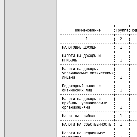
-------------------------+------+---------+---T------+---------+-----------
¦      Наименование      ¦Группа¦Подгруппа¦Вид¦Раздел¦Подраздел¦  Сумма   ¦
+------------------------+------+---------+---+------+---------+----------+
¦           1            ¦  2   ¦    3    ¦ 4 ¦  5   ¦    6    ¦    7     ¦
+------------------------+------+---------+---+------+---------+----------+
¦НАЛОГОВЫЕ ДОХОДЫ        ¦  1   ¦    0    ¦ 0 ¦  00  ¦   00    ¦+2328000,0¦
+------------------------+------+---------+---+------+---------+----------+
¦НАЛОГИ НА ДОХОДЫ И      ¦      ¦         ¦   ¦      ¦         ¦          ¦
¦ПРИБЫЛЬ                 ¦  1   ¦    1    ¦ 0 ¦  00  ¦   00    ¦ -550000,0¦
+------------------------+------+---------+---+------+---------+----------+
¦Налоги на доходы,       ¦      ¦         ¦   ¦      ¦         ¦          ¦
¦уплачиваемые физическими¦      ¦         ¦   ¦      ¦         ¦          ¦
¦лицами                  ¦  1   ¦    1    ¦ 1 ¦  00  ¦   00    ¦+3450000,0¦
+------------------------+------+---------+---+------+---------+----------+
¦Подоходный налог с      ¦      ¦         ¦   ¦      ¦         ¦          ¦
¦физических лиц          ¦  1   ¦    1    ¦ 1 ¦  01  ¦   00    ¦+3450000,0¦
+------------------------+------+---------+---+------+---------+----------+
¦Налоги на доходы и      ¦      ¦         ¦   ¦      ¦         ¦          ¦
¦прибыль, уплачиваемые   ¦      ¦         ¦   ¦      ¦         ¦          ¦
¦организациями           ¦  1   ¦    1    ¦ 2 ¦  00  ¦   00    ¦-4000000,0¦
+------------------------+------+---------+---+------+---------+----------+
¦Налог на прибыль        ¦  1   ¦    1    ¦ 2 ¦  02  ¦   00    ¦-4000000,0¦
+------------------------+------+---------+---+------+---------+----------+
¦НАЛОГИ НА СОБСТВЕННОСТЬ ¦  1   ¦    3    ¦ 0 ¦  00  ¦   00    ¦+1400000,0¦
+------------------------+------+---------+---+------+---------+----------+
¦Налоги на недвижимое    ¦      ¦         ¦   ¦      ¦         ¦          ¦
¦имущество               ¦  1   ¦    3    ¦ 1 ¦  00  ¦   00    ¦ +200000,0¦
+------------------------+------+---------+---+------+---------+----------+
¦Земельный налог         ¦  1   ¦    3    ¦ 1 ¦  08  ¦   00    ¦ +200000,0¦
+------------------------+------+---------+---+------+---------+----------+
¦Налоги на остаточную    ¦      ¦         ¦   ¦      ¦         ¦          ¦
¦стоимость имущества     ¦  1   ¦    3    ¦ 2 ¦  00  ¦   00    ¦+1200000,0¦
+------------------------+------+---------+---+------+---------+----------+
¦Налог на недвижимость   ¦  1   ¦    3    ¦ 2 ¦  09  ¦   00    ¦+1200000,0¦
+------------------------+------+---------+---+------+---------+----------+
¦НАЛОГИ НА ТОВАРЫ        ¦      ¦         ¦   ¦      ¦         ¦          ¦
¦(РАБОТЫ, УСЛУГИ)        ¦  1   ¦    4    ¦ 0 ¦  00  ¦   00    ¦+1478000,0¦
+------------------------+------+---------+---+------+---------+----------+
¦Налоги от выручки от    ¦      ¦         ¦   ¦      ¦         ¦          ¦
¦реализации товаров      ¦      ¦         ¦   ¦      ¦         ¦          ¦
¦(работ, услуг)          ¦  1   ¦    4    ¦ 1 ¦  00  ¦   00    ¦+1478000,0¦
+------------------------+------+---------+---+------+---------+----------+
¦Налог на добавленную    ¦      ¦         ¦   ¦      ¦         ¦          ¦
¦стоимость               ¦  1   ¦    4    ¦ 1 ¦  10  ¦   00    ¦+1000000,0¦
+------------------------+------+---------+---+------+---------+----------+
¦Другие налоги от выручки¦      ¦         ¦   ¦      ¦         ¦          ¦
¦от реализации товаров   ¦      ¦         ¦   ¦      ¦         ¦          ¦
¦(работ, услуг)          ¦  1   ¦    4    ¦ 1 ¦  12  ¦   00    ¦ +478000,0¦
+------------------------+------+---------+---+------+---------+----------+
¦НЕНАЛОГОВЫЕ ДОХОДЫ      ¦  3   ¦    0    ¦ 0 ¦  00  ¦   00    ¦ +672000,0¦
+------------------------+------+---------+---+------+---------+----------+
¦ДОХОДЫ ОТ ИСПОЛЬЗОВАНИЯ ¦      ¦         ¦   ¦      ¦         ¦          ¦
¦ИМУЩЕСТВА, НАХОДЯЩЕГОСЯ ¦      ¦         ¦   ¦      ¦         ¦          ¦
¦В ГОСУДАРСТВЕННОЙ       ¦      ¦         ¦   ¦      ¦         ¦          ¦
¦СОБСТВЕННОСТИ           ¦  3   ¦    1    ¦ 0 ¦  00  ¦   00    ¦  +50000,0¦
+------------------------+------+---------+---+------+---------+----------+
¦Доходы от размещения    ¦      ¦         ¦   ¦      ¦         ¦          ¦
¦денежных средств        ¦      ¦         ¦   ¦      ¦         ¦          ¦
¦бюджетов                ¦  3   ¦    1    ¦ 1 ¦  00  ¦   00    ¦  +50000,0¦
+------------------------+------+---------+---+------+---------+----------+
¦Проценты за пользование ¦      ¦         ¦   ¦      ¦         ¦          ¦
¦денежными средствами    ¦      ¦         ¦   ¦      ¦         ¦          ¦
¦бюджетов                ¦  3   ¦    1    ¦ 1 ¦  38  ¦   00    ¦  +50000,0¦
+-----------