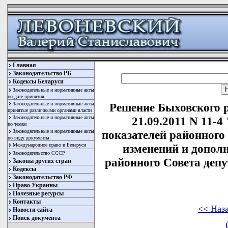
Главная
Законодательство РБ
Кодексы Беларуси
Законодательные и нормативные акты
по дате принятия
Законодательные и нормативные акты
Решение Быховского р
принятые различными органами власти
Законодательные и нормативные акты
21.09.2011 N 11-
по темам
Законодательные и нормативные акты
показателей районного 
по виду документы
Международное право в Беларуси
изменений и допол
Законодательство СССР
районного Совета депут
Законы других стран
Кодексы
Законодательство РФ
Право Украины
Полезные ресурсы
Контакты
<< Наз
Новости сайта
Поиск документа