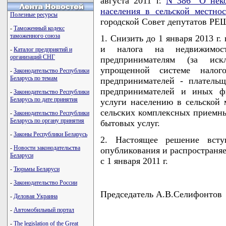
августа 2011 г.
N 386 "О нек
населения в сельской местнос
Полезные ресурсы
городской Совет депутатов Р
-
Таможенный кодекс
таможенного союза
1. Снизить до 1 января 2013 г.
и налога на недвижимост
-
Каталог предприятий и
организаций СНГ
предпринимателям (за ис
упрощенной системе налог
-
Законодательство Республики
Беларусь по темам
предпринимателей - платель
предпринимателей и иных ф
-
Законодательство Республики
Беларусь по дате принятия
услуги населению в сельской 
сельских комплексных приемны
-
Законодательство Республики
Беларусь по органу принятия
бытовых услуг.
-
Законы Республики Беларусь
2. Настоящее решение всту
-
Новости законодательства
опубликования и распространяе
Беларуси
с 1 января 2011 г.
-
Тюрьмы Беларуси
-
Законодательство России
Председатель А.В.Селифонтов
-
Деловая Украина
-
Автомобильный портал
-
The legislation of the Great