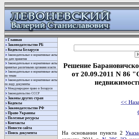
Главная
Законодательство РБ
Кодексы Беларуси
Законодательные и нормативные акты
по дате принятия
Законодательные и нормативные акты
Решение Барановичског
принятые различными органами власти
Законодательные и нормативные акты
от 20.09.2011 N 86 
по темам
Законодательные и нормативные акты
недвижимость
по виду документы
Международное право в Беларуси
Законодательство СССР
Законы других стран
<< Наз
Кодексы
Законодательство РФ
Право Украины
Полезные ресурсы
Контакты
Новости сайта
На основании пункта 2
Указ
Поиск документа