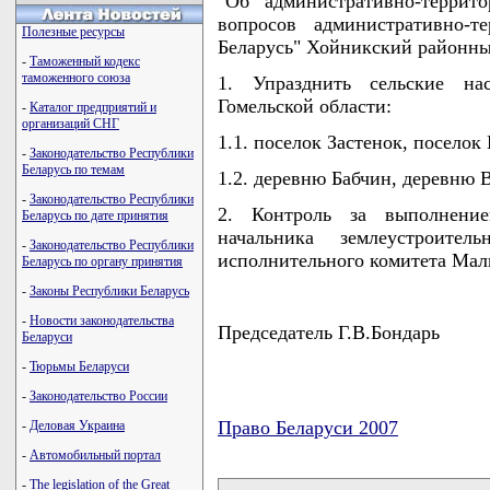
"Об административно-террит
вопросов административно-т
Полезные ресурсы
Беларусь" Хойникский районн
-
Таможенный кодекс
таможенного союза
1. Упразднить сельские на
Гомельской области:
-
Каталог предприятий и
организаций СНГ
1.1. поселок Застенок, поселок
-
Законодательство Республики
Беларусь по темам
1.2. деревню Бабчин, деревню 
-
Законодательство Республики
2. Контроль за выполнени
Беларусь по дате принятия
начальника землеустроите
-
Законодательство Республики
исполнительного комитета Мал
Беларусь по органу принятия
-
Законы Республики Беларусь
-
Новости законодательства
Председатель Г.В.Бондарь
Беларуси
-
Тюрьмы Беларуси
-
Законодательство России
Право Беларуси 2007
-
Деловая Украина
-
Автомобильный портал
карта новых документов
-
The legislation of the Great