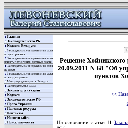
Главная
Законодательство РБ
Кодексы Беларуси
Законодательные и нормативные акты
по дате принятия
Законодательные и нормативные акты
Решение Хойникского 
принятые различными органами власти
Законодательные и нормативные акты
20.09.2011 N 68 "Об у
по темам
Законодательные и нормативные акты
пунктов Х
по виду документы
Международное право в Беларуси
Законодательство СССР
Законы других стран
<< Наз
Кодексы
Законодательство РФ
Право Украины
Полезные ресурсы
Контакты
Новости сайта
На основании статьи 11
Закон
Поиск документа