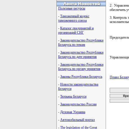
2. Управлен
Полезные ресурсы
обеспечить у
-
Таможенный кодекс
3. Контроль 
таможенного союза
исполнительн
-
Каталог предприятий и
организаций СНГ
Председател
-
Законодательство Республики
Беларусь по темам
-
Законодательство Республики
Беларусь по дате принятия
Управляющи
-
Законодательство Республики
Беларусь по органу принятия
-
Законы Республики Беларусь
Право Белар
-
Новости законодательства
карта новых
Беларуси
При 
-
Тюрьмы Беларуси
-
Законодательство России
-
Деловая Украина
-
Автомобильный портал
-
The legislation of the Great