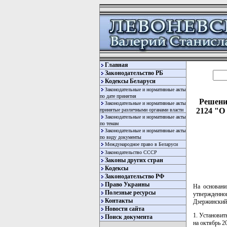
Главная
Законодательство РБ
Кодексы Беларуси
Законодательные и нормативные акты
по дате принятия
Решение
Законодательные и нормативные акты
2124 "О
принятые различными органами власти
Законодательные и нормативные акты
по темам
Законодательные и нормативные акты
по виду документы
Международное право в Беларуси
Законодательство СССР
Законы других стран
Кодексы
Законодательство РФ
Право Украины
На основани
Полезные ресурсы
утвержденн
Контакты
Дзержинский
Новости сайта
1. Установи
Поиск документа
на октябрь 20