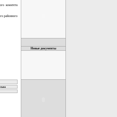
ого комитета
ого районного
Новые документы
ельна