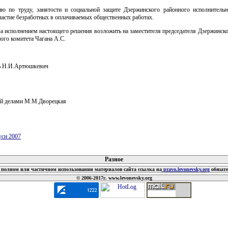
ию по труду, занятости и социальной защите Дзержинского районного исполнительн
частие безработных в оплачиваемых общественных работах.
за исполнением настоящего решения возложить на заместителя председателя Дзержинск
ого комитета Чагана А.С.
ь Н.И.Артюшкевич
й делами М.М.Дворецкая
уси 2007
 документов
Разное
полном или частичном использовании материалов сайта ссылка на
pravo.levonevsky.org
обязат
© 2006-2017г. www.levonevsky.org