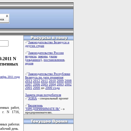
Законодательство Беларуси и
других стран
Законодательство России
кодексы
,
законы
,
указы
9.2011 N
(изьранное)
,
постановления
,
ственных
архив
Законодательство Республики
оябрь 2011 года
Беларусь по дате принятия
:
2013
2012
2011
2010
2009
2008
2007
2006
2005
2004
2003
2002
2001
2000
до
2000 года
Защита прав потребителя
ЗОНА
- специальный проект
Бюллетень
енных работ,
"ПРЕДПРИНИМАТЕЛЬ"
- о
 г. N 1716,
предпринимателях.
нных работах
рабочий день.