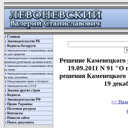
Главная
Законодательство РБ
Кодексы Беларуси
Законодательные и нормативные акты
по дате принятия
Законодательные и нормативные акты
Решение Каменецкого 
принятые различными органами власти
Законодательные и нормативные акты
19.09.2011 N 91 "О
по темам
Законодательные и нормативные акты
решения Каменецкого 
по виду документы
Международное право в Беларуси
19 декаб
Законодательство СССР
Законы других стран
Кодексы
Законодательство РФ
<< Наз
Право Украины
Полезные ресурсы
Контакты
Новости сайта
Поиск документа