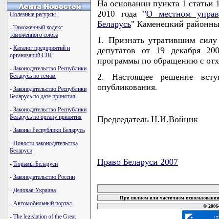
На основании пункта 1 статьи 
2010 года "
О местном управ
Полезные ресурсы
Беларусь
" Каменецкий районн
-
Таможенный кодекс
таможенного союза
1. Признать утратившим силу
-
Каталог предприятий и
депутатов от 19 декабря 20
организаций СНГ
программы по обращению с отхо
-
Законодательство Республики
2. Настоящее решение всту
Беларусь по темам
опубликования.
-
Законодательство Республики
Беларусь по дате принятия
-
Законодательство Республики
Беларусь по органу принятия
Председатель Н.И.Войцик
-
Законы Республики Беларусь
-
Новости законодательства
Беларуси
Право Беларуси 2007
-
Тюрьмы Беларуси
карта новых документов
-
Законодательство России
-
Деловая Украина
При полном или частичном использовании 
-
Автомобильный портал
© 2006
-
The legislation of the Great