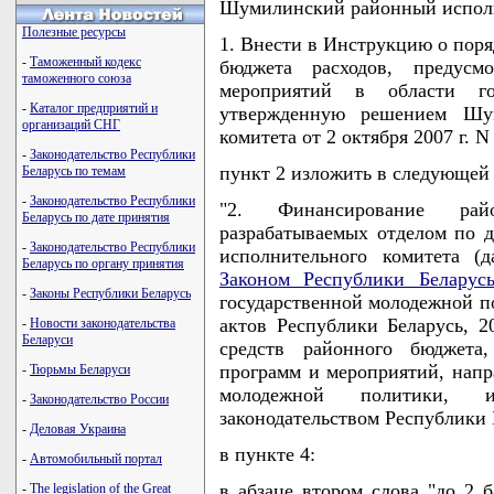
Шумилинский районный испол
Полезные ресурсы
1. Внести в Инструкцию о поря
-
Таможенный кодекс
бюджета расходов, предус
таможенного союза
мероприятий в области го
-
Каталог предприятий и
утвержденную решением Шум
организаций СНГ
комитета от 2 октября 2007 г. 
-
Законодательство Республики
пункт 2 изложить в следующей
Беларусь по темам
-
Законодательство Республики
"2. Финансирование ра
Беларусь по дате принятия
разрабатываемых отделом по 
-
Законодательство Республики
исполнительного комитета (
Беларусь по органу принятия
Законом Республики Беларус
-
Законы Республики Беларусь
государственной молодежной п
актов Республики Беларусь, 20
-
Новости законодательства
Беларуси
средств районного бюджета
программ и мероприятий, напр
-
Тюрьмы Беларуси
молодежной политики, и
-
Законодательство России
законодательством Республики 
-
Деловая Украина
в пункте 4:
-
Автомобильный портал
в абзаце втором слова "до 2 
-
The legislation of the Great