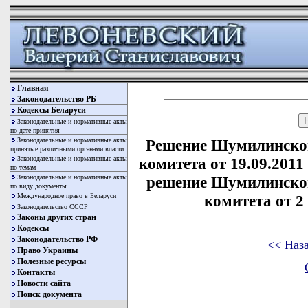
Главная
Законодательство РБ
Кодексы Беларуси
Законодательные и нормативные акты
по дате принятия
Законодательные и нормативные акты
Решение Шумилинског
принятые различными органами власти
Законодательные и нормативные акты
комитета от 19.09.2011
по темам
Законодательные и нормативные акты
решение Шумилинског
по виду документы
Международное право в Беларуси
комитета от 2 
Законодательство СССР
Законы других стран
Кодексы
Законодательство РФ
<< Наз
Право Украины
Полезные ресурсы
Контакты
Новости сайта
Поиск документа