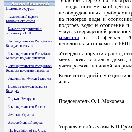
тепловой энергии на подогрев
1 квадратного метра общей п
Полезные ресурсы
не оборудованных приборами гр
-
Таможенный кодекс
на подогрев воды и отопление
таможенного союза
подогрев воды и отопление и 
-
Каталог предприятий и
услуг, утвержденной решение
организаций СНГ
комитета
от 18 февраля 20
-
Законодательство Республики
исполнительный комитет РЕШ
Беларусь по темам
Утвердить норматив расхода те
-
Законодательство Республики
Беларусь по дате принятия
метра воды в жилых домах, 
учета расхода тепловой энергии,
-
Законодательство Республики
Беларусь по органу принятия
Количество дней функциониров
-
Законы Республики Беларусь
день.
-
Новости законодательства
Беларуси
-
Тюрьмы Беларуси
Председатель О.Ф.Мохорева
-
Законодательство России
-
Деловая Украина
-
Автомобильный портал
Управляющий делами В.П.Гро
-
The legislation of the Great