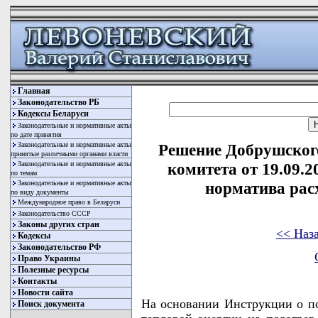
Главная
Законодательство РБ
Кодексы Беларуси
Законодательные и нормативные акты
по дате принятия
Законодательные и нормативные акты
Решение Добрушског
принятые различными органами власти
Законодательные и нормативные акты
комитета от 19.09.
по темам
Законодательные и нормативные акты
норматива рас
по виду документы
Международное право в Беларуси
Законодательство СССР
Законы других стран
<< Наз
Кодексы
Законодательство РФ
Право Украины
Полезные ресурсы
Контакты
Новости сайта
На основании Инструкции о по
Поиск документа