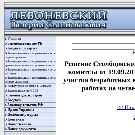
Главная
Законодательство РБ
Кодексы Беларуси
Законодательные и нормативные акты
по дате принятия
Законодательные и нормативные акты
Решение Столбцовско
принятые различными органами власти
Законодательные и нормативные акты
комитета от 19.09.2
по темам
Законодательные и нормативные акты
участия безработных
по виду документы
Международное право в Беларуси
работах на четв
Законодательство СССР
Законы других стран
Кодексы
Законодательство РФ
<< Наз
Право Украины
Полезные ресурсы
Контакты
Новости сайта
Поиск документа