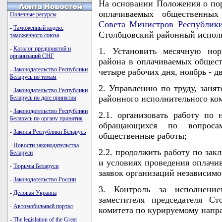
На основании Положения о пор
оплачиваемых общественных 
Полезные ресурсы
Совета Министров Республики
-
Таможенный кодекс
Столбцовский районный испо
таможенного союза
-
Каталог предприятий и
1. Установить месячную нор
организаций СНГ
района в оплачиваемых обществ
-
Законодательство Республики
четыре рабочих дня, ноябрь - дв
Беларусь по темам
2. Управлению по труду, заня
-
Законодательство Республики
районного исполнительного ком
Беларусь по дате принятия
-
Законодательство Республики
2.1. организовать работу по
Беларусь по органу принятия
обращающихся по вопросам
-
Законы Республики Беларусь
общественные работы;
-
Новости законодательства
2.2. продолжить работу по зак
Беларуси
и условиях проведения оплачи
-
Тюрьмы Беларуси
заявок организаций независимо
-
Законодательство России
3. Контроль за исполнени
-
Деловая Украина
заместителя председателя Ст
-
Автомобильный портал
комитета по курируемому напр
-
The legislation of the Great