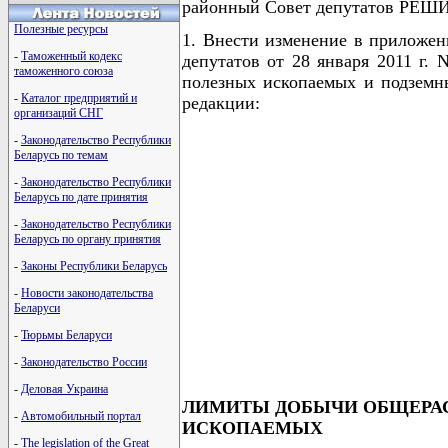
районный Совет депутатов РЕШ
Полезные ресурсы
1. Внести изменение в приложен
-
Таможенный кодекс
депутатов от 28 января 2011 г.
таможенного союза
полезных ископаемых и подземны
-
Каталог предприятий и
редакции:
организаций СНГ
-
Законодательство Республики
Беларусь по темам
-
Законодательство Республики
Беларусь по дате принятия
-
Законодательство Республики
Беларусь по органу принятия
-
Законы Республики Беларусь
-
Новости законодательства
Беларуси
-
Тюрьмы Беларуси
-
Законодательство России
-
Деловая Украина
ЛИМИТЫ ДОБЫЧИ ОБЩЕРА
-
Автомобильный портал
ИСКОПАЕМЫХ
-
The legislation of the Great