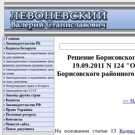
Главная
Законодательство РБ
Кодексы Беларуси
Законодательные и нормативные акты
Решение Борисовског
по дате принятия
Законодательные и нормативные акты
19.09.2011 N 124 "
принятые различными органами власти
Законодательные и нормативные акты
Борисовского районного 
по темам
Законодательные и нормативные акты
по виду документы
Международное право в Беларуси
Законодательство СССР
Законы других стран
<< Н
Кодексы
Законодательство РФ
Право Украины
Полезные ресурсы
Контакты
Новости сайта
Поиск документа
На основании статьи 13
Кодек