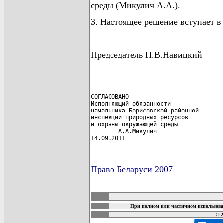
среды (Микулич А.А.).
3. Настоящее решение вступает в
Председатель П.В.Навицкий
СОГЛАСОВАНО

Исполняющий обязанности

начальника Борисовской районной

инспекции природных ресурсов

и охраны окружающей среды

        А.А.Микулич

14.09.2011
Право Беларуси 2007
карта новых документов
При полном или частичном использова
© 2