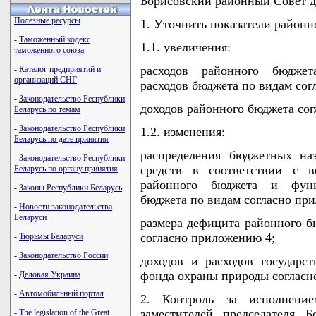
Борисовский районный Совет 
Полезные ресурсы
1. Уточнить показатели районно
-
Таможенный кодекс
1.1. увеличения:
таможенного союза
расходов районного бюдже
-
Каталог предприятий и
организаций СНГ
расходов бюджета по видам сог
-
Законодательство Республики
доходов районного бюджета со
Беларусь по темам
-
Законодательство Республики
1.2. изменения:
Беларусь по дате принятия
распределения бюджетных на
-
Законодательство Республики
средств в соответствии с в
Беларусь по органу принятия
районного бюджета и функ
-
Законы Республики Беларусь
бюджета по видам согласно пр
-
Новости законодательства
Беларуси
размера дефицита районного б
согласно приложению 4;
-
Тюрьмы Беларуси
-
Законодательство России
доходов и расходов государс
фонда охраны природы согласн
-
Деловая Украина
-
Автомобильный портал
2. Контроль за исполнени
заместителей председателя Б
-
The legislation of the Great