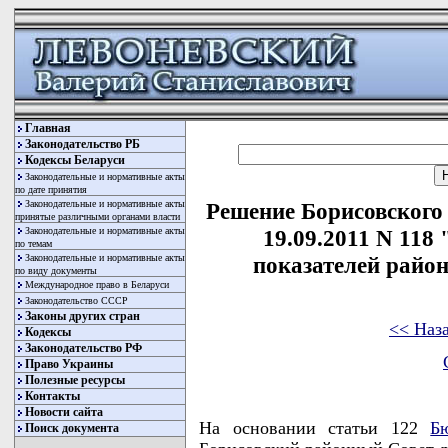
Главная
Законодательство РБ
Кодексы Беларуси
Законодательные и нормативные акты
по дате принятия
Законодательные и нормативные акты
Решение Борисовского 
принятые различными органами власти
Законодательные и нормативные акты
19.09.2011 N 118
по темам
Законодательные и нормативные акты
показателей район
по виду документы
Международное право в Беларуси
Законодательство СССР
Законы других стран
<< Наз
Кодексы
Законодательство РФ
Право Украины
Полезные ресурсы
Контакты
Новости сайта
На основании статьи 122
Б
Поиск документа