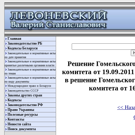
Главная
Законодательство РБ
Кодексы Беларуси
Законодательные и нормативные акты
по дате принятия
Законодательные и нормативные акты
Решение Гомельского
принятые различными органами власти
Законодательные и нормативные акты
комитета от 19.09.201
по темам
Законодательные и нормативные акты
в решение Гомельског
по виду документы
Международное право в Беларуси
комитета от 16
Законодательство СССР
Законы других стран
Кодексы
Законодательство РФ
<< Наз
Право Украины
Полезные ресурсы
Контакты
Новости сайта
Поиск документа