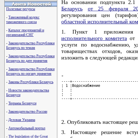
На основании подпункта 2.
Беларусь
от 25 февраля 2
Полезные ресурсы
регулирования цен (тарифо
-
Таможенный кодекс
областной исполнительный ком
таможенного союза
-
Каталог предприятий и
1. Пункт 1 приложени
организаций СНГ
исполнительного комитета
от 1
-
Законодательство Республики
услуги по водоснабжению, у
Беларусь по темам
товариществах отходов, ока
-
Законодательство Республики
изложить в следующей редакци
Беларусь по дате принятия
-
Законодательство Республики
Беларусь по органу принятия
"

----+-------------------------------
-
Законы Республики Беларусь
¦ 1 ¦Водоснабжение                  
¦   ¦                               
-
Новости законодательства
¦   ¦                               
Беларуси
----+-------------------------------
                                   
-
Тюрьмы Беларуси
-
Законодательство России
-
Деловая Украина
2. Опубликовать настоящее реше
-
Автомобильный портал
3. Настоящее решение всту
-
The legislation of the Great