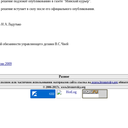
 решение подлежит опубликованию в газете "Минский курьер".
 решение вступает в силу после его официального опубликования.
ь Н.А.Ладутько
 обязанности управляющего делами В.С.Чвей
сии 2009
 документов
Разное
полном или частичном использовании материалов сайта ссылка на
pravo.levonevsky.org
обязат
© 2006-2017г. www.levonevsky.org