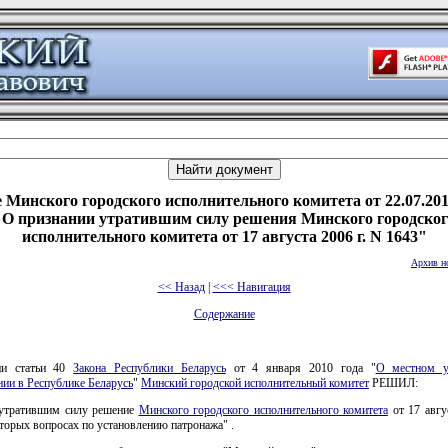
 Минского городского исполнительного комитета от 22.07.201
"О признании утратившим силу решения Минского городског
исполнительного комитета от 17 августа 2006 г. N 1643"
Архив н
<< Назад
|
<<< Навигация
Содержание
ии статьи 40
Закона Республики Беларусь
от 4 января 2010 года "
О местном у
ии в Республике Беларусь
"
Минский городской исполнительный комитет
РЕШИЛ:
 утратившим силу решение
Минского городского исполнительного комитета
от 17 авгу
торых вопросах по установлению патронажа" .