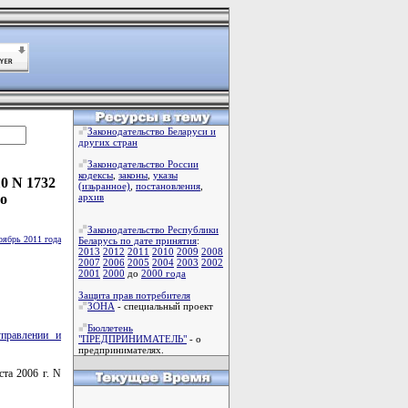
Законодательство Беларуси и
других стран
Законодательство России
кодексы
,
законы
,
указы
0 N 1732
(изьранное)
,
постановления
,
о
архив
Законодательство Республики
оябрь 2011 года
Беларусь по дате принятия
:
2013
2012
2011
2010
2009
2008
2007
2006
2005
2004
2003
2002
2001
2000
до
2000 года
Защита прав потребителя
ЗОНА
- специальный проект
Бюллетень
правлении и
"ПРЕДПРИНИМАТЕЛЬ"
- о
предпринимателях.
ста 2006 г. N