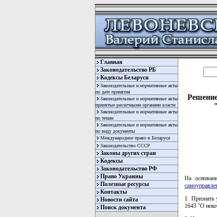
Главная
Законодательство РБ
Кодексы Беларуси
Законодательные и нормативные акты
по дате принятия
Решение
Законодательные и нормативные акты
принятые различными органами власти
Законодательные и нормативные акты
по темам
Законодательные и нормативные акты
по виду документы
Международное право в Беларуси
Законодательство СССР
Законы других стран
Кодексы
Законодательство РФ
Право Украины
На основан
Полезные ресурсы
самоуправлен
Контакты
1. Признать
Новости сайта
1643 "О неко
Поиск документа