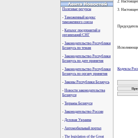
2. Настоящее
Полезные ресурсы
3. Настоящее
-
Таможенный кодекс
таможенного союза
Председател
-
Каталог предприятий и
организаций СНГ
-
Законодательство Республики
Исполняющий
Беларусь по темам
-
Законодательство Республики
Беларусь по дате принятия
Кодексы Рос
-
Законодательство Республики
Беларусь по органу принятия
карта новых
-
Законы Республики Беларусь
При 
-
Новости законодательства
Беларуси
-
Тюрьмы Беларуси
-
Законодательство России
-
Деловая Украина
-
Автомобильный портал
-
The legislation of the Great