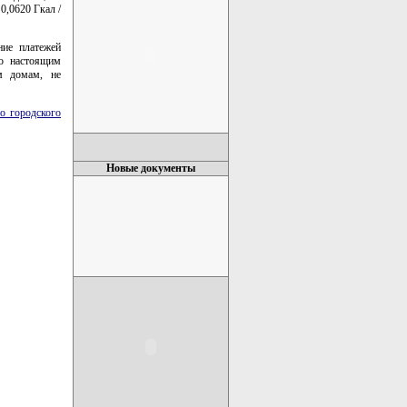
0,0620 Гкал /
ние платежей
го настоящим
м домам, не
о городского
Новые документы