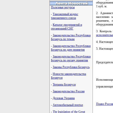
оборудованны
1 куб. м.
Полезные ресурсы
2. Админист
-
Таможенный кодекс
населению з
таможенного союза
решением, 
оборудованны
-
Каталог предприятий и
организаций СНГ
3. Контроль
исполнительн
-
Законодательство Республики
Беларусь по темам
4. Настоящее
-
Законодательство Республики
5. Настоящее
Беларусь по дате принятия
-
Законодательство Республики
Беларусь по органу принятия
Председател
-
Законы Республики Беларусь
-
Новости законодательства
Беларуси
Исполняющий
-
Тюрьмы Беларуси
управляющег
-
Законодательство России
-
Деловая Украина
Право Росси
-
Автомобильный портал
карта новых
-
The legislation of the Great