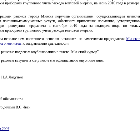
м приборами группового учета расхода тепловой энергии, на июнь 2010 года в размере 
рациям районов города Минска поручить организациям, осуществляющим начисле
а жилищно-коммунальные услуги, обеспечить применение норматива, утвержденно
при проведении перерасчета в сентябре 2010 года за подогрев воды по жилы
м приборами группового учета расхода тепловой энергии.
 за исполнением настоящего решения возложить на заместителя председателя
Минског
ого комитета
по направлению деятельности.
 решение подлежит опубликованию в газете "Минский курьер".
 решение вступает в силу после его официального опубликования.
ь Н.А.Ладутько
 обязанности
о делами В.С.Чвей
и 2007
 документов