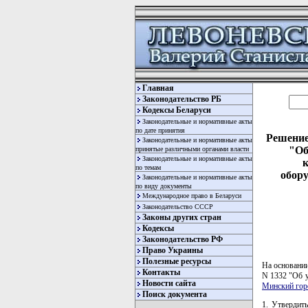
Главная
Законодательство РБ
Кодексы Беларуси
Законодательные и нормативные акты
по дате принятия
Решение
Законодательные и нормативные акты
"Об
принятые различными органами власти
Законодательные и нормативные акты
к
по темам
обору
Законодательные и нормативные акты
по виду документы
Международное право в Беларуси
Законодательство СССР
Законы других стран
Кодексы
Законодательство РФ
Право Украины
Полезные ресурсы
На основании
Контакты
N 1332 "Об 
Новости сайта
Минский гор
Поиск документа
1. Утвердит