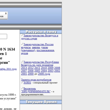
Законодательство Беларуси и
других стран
Законодательство России
кодексы
,
законы
,
указы
0 N 1634
(изьранное)
,
постановления
,
ев 1
архив
не
ергии"
Законодательство Республики
Беларусь по дате принятия
:
2013
2012
2011
2010
2009
2008
оябрь 2011 года
2007
2006
2005
2004
2003
2002
2001
2000
до
2000 года
Защита прав потребителя
ЗОНА
- специальный проект
Бюллетень
"ПРЕДПРИНИМАТЕЛЬ"
- о
предпринимателях.
вгуста 1999 г.
ми услугами"
ым домам, не