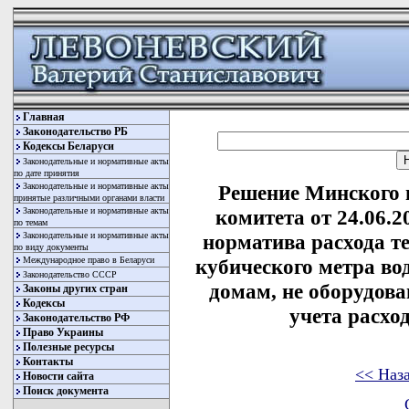
Главная
Законодательство РБ
Кодексы Беларуси
Законодательные и нормативные акты
по дате принятия
Законодательные и нормативные акты
Решение Минского 
принятые различными органами власти
Законодательные и нормативные акты
комитета от 24.06.
по темам
Законодательные и нормативные акты
норматива расхода те
по виду документы
Международное право в Беларуси
кубического метра во
Законодательство СССР
домам, не оборудов
Законы других стран
Кодексы
учета расхо
Законодательство РФ
Право Украины
Полезные ресурсы
Контакты
<< Наз
Новости сайта
Поиск документа