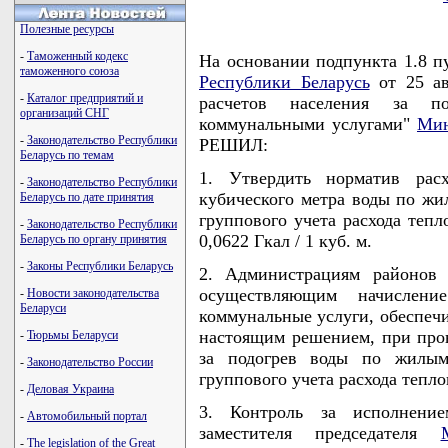
Полезные ресурсы
-
Таможенный кодекс
На основании подпункта 1.8 п
таможенного союза
Республики Беларусь
от 25 ав
-
Каталог предприятий и
расчетов населения за п
организаций СНГ
коммунальными услугами"
Мин
-
Законодательство Республики
РЕШИЛ:
Беларусь по темам
1. Утвердить норматив рас
-
Законодательство Республики
кубического метра воды по ж
Беларусь по дате принятия
группового учета расхода тепл
-
Законодательство Республики
0,0622 Гкал / 1 куб. м.
Беларусь по органу принятия
-
Законы Республики Беларусь
2. Администрациям районов 
осуществляющим начислен
-
Новости законодательства
Беларуси
коммунальные услуги, обеспеч
настоящим решением, при пров
-
Тюрьмы Беларуси
за подогрев воды по жилым
-
Законодательство России
группового учета расхода тепло
-
Деловая Украина
3. Контроль за исполнени
-
Автомобильный портал
заместителя председателя
-
The legislation of the Great